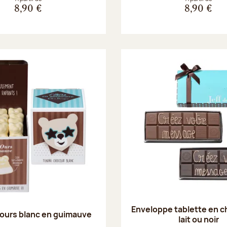
8,90 €
8,90 €
Enveloppe tablette en c
ours blanc en guimauve
lait ou noir