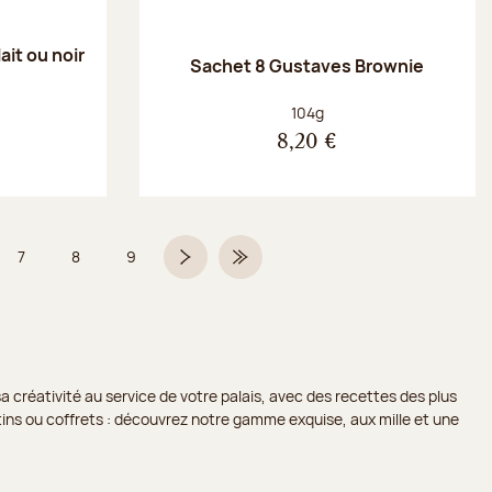
ait ou noir
Sachet 8 Gustaves Brownie
Poids net :
104g
8,20 €
7
8
9
 6 sur 9
Page
Page
Page
Page suivante
Dernière page
a créativité au service de votre palais, avec des recettes des plus
lotins ou coffrets : découvrez notre gamme exquise, aux mille et une