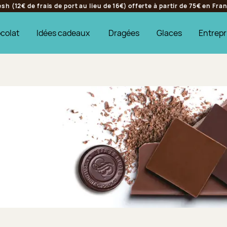
h (12€ de frais de port au lieu de 16€) offerte à partir de 75€ en Fr
colat
Idées cadeaux
Dragées
Glaces
Entrepr