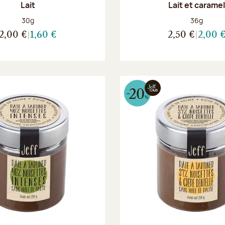
Lait
Lait et carame
Poids net :
Poids net :
30g
36g
2,00 €
1,60 €
2,50 €
2,00 