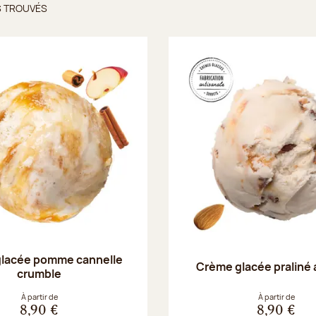
S TROUVÉS
ts trouvés
lacée pomme cannelle
Crème glacée praliné
crumble
À partir de
À partir de
8,90 €
8,90 €