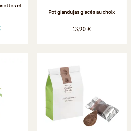
oisettes et
e
Pot giandujas glacés au choix
€
13,90 €