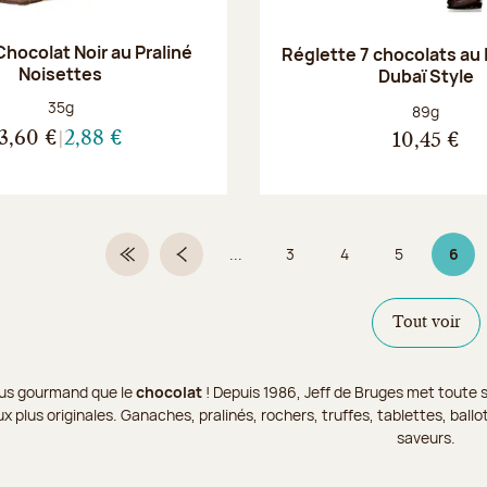
hocolat Noir au Praliné
Réglette 7 chocolats au l
Noisettes
Dubaï Style
Poids net :
35g
Poids net :
89g
3,60 €
2,88 €
10,45 €
...
3
4
5
6
Première page
Page précédente
Page
Page
Page
Page
Tout voir
 plus gourmand que le
chocolat
! Depuis 1986, Jeff de Bruges met toute s
x plus originales. Ganaches, pralinés, rochers, truffes, tablettes, bal
saveurs.