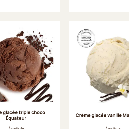
 glacée triple choco
Crème glacée vanille M
Équateur
À partir de
À partir de