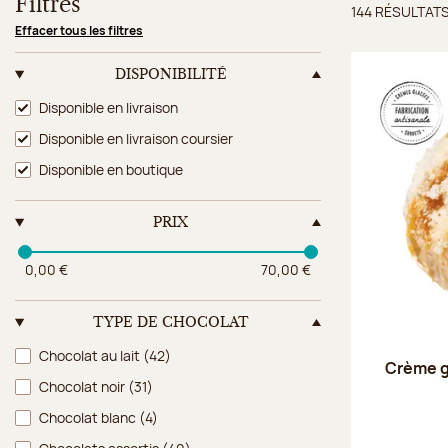
Filtres
144 RÉSULTAT
Résulta
Effacer tous les filtres
DISPONIBILITÉ
Disponibilité
Disponible en livraison
Disponible en livraison coursier
Disponible en boutique
PRIX
0,00 €
70,00 €
TYPE DE CHOCOLAT
Type de chocolat
Chocolat au lait
(42)
Crème g
Chocolat noir
(31)
Chocolat blanc
(4)