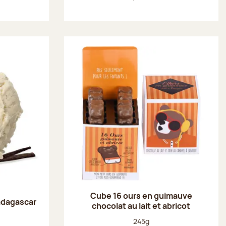
Cube 16 ours en guimauve
adagascar
chocolat au lait et abricot
Poids net :
245g