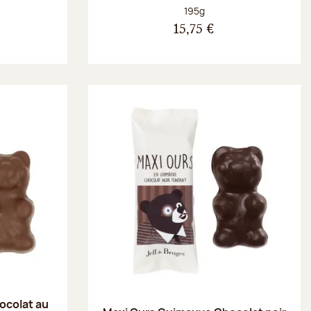
Poids net :
195g
15,75 €
ocolat au