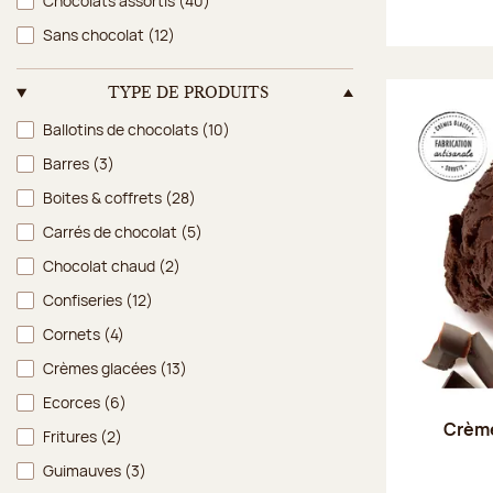
Chocolats assortis
(40)
Sans chocolat
(12)
TYPE DE PRODUITS
Type de produits
Ballotins de chocolats
(10)
Barres
(3)
Boites & coffrets
(28)
Carrés de chocolat
(5)
Chocolat chaud
(2)
Confiseries
(12)
Cornets
(4)
Crèmes glacées
(13)
Ecorces
(6)
Crème
Fritures
(2)
Guimauves
(3)