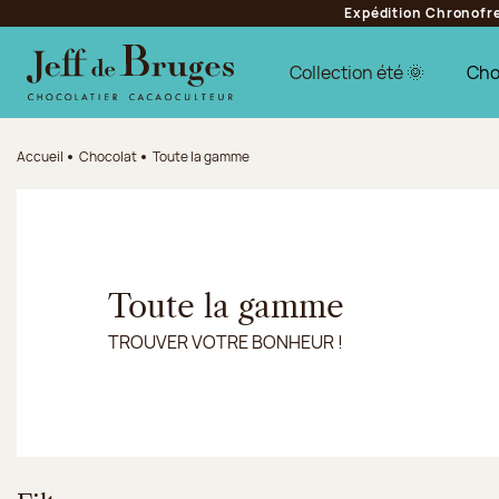
Expédition Chronofres
Aller à la navigation
Aller au contenu principal
Aller au pied de page
Collection été 🌞
Cho
Accueil
Chocolat
Toute la gamme
Toute la gamme
TROUVER VOTRE BONHEUR !