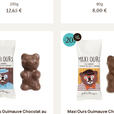
Poids net :
Poids net :
230g
80g
12,65 €
8,00 €
s Guimauve Chocolat au
Maxi Ours Guimauve Ch