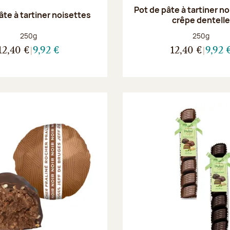
Pot de pâte à tartiner n
âte à tartiner noisettes
crêpe dentell
Poids net :
Poids net :
250g
250g
12,40 €
9,92 €
12,40 €
9,92 