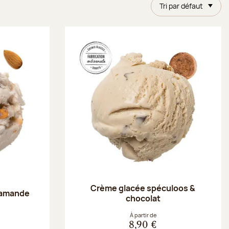
Tri par défaut
Crème glacée spéculoos &
 amande
chocolat
À partir de
8,90 €