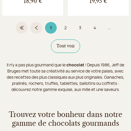
18,90 €
19,95 €
1
2
3
4
...
Première page
Page précédente
Page 1 sur 9
Page
Page
Page
Tout voir
Il n’y a pas plus gourmand que le
chocolat
! Depuis 1986, Jeff de
Bruges met toute sa créativité au service de votre palais, avec
des recettes des plus classiques aux plus originales. Ganaches,
pralinés, rochers, truffes, tablettes, ballotins ou coffrets :
découvrez notre gamme exquise, aux mille et une saveurs.
Trouvez votre bonheur dans notre
gamme de chocolats gourmands