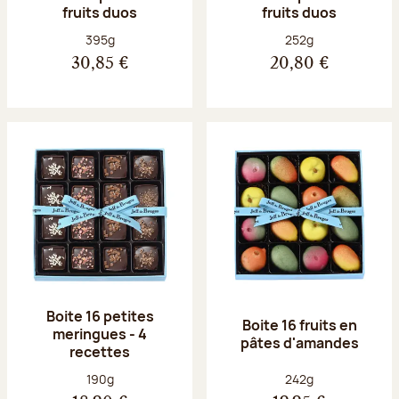
fruits duos
fruits duos
Poids net :
Poids net :
395g
252g
30,85 €
20,80 €
Boite 16 petites
Boite 16 fruits en
meringues - 4
pâtes d'amandes
recettes
Poids net :
Poids net :
190g
242g