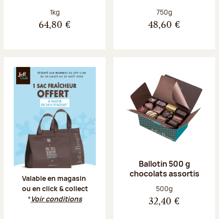
Poids net :
Poids net :
1kg
750g
64,80 €
48,60 €
Offre Jeff Club du 20 juillet au 23 aoû
Ballotin 500 g
chocolats assortis
Valable en magasin
Poids net :
500g
ou en click & collect
*
Voir conditions
32,40 €