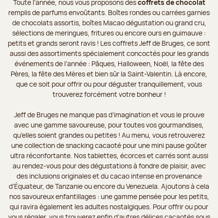
Toute l’année, nous vous proposons des
coffrets de chocolat
remplis de parfums envoûtants. Boîtes rondes ou carrées garnies
de chocolats assortis, boîtes Macao dégustation ou grand cru,
sélections de meringues, fritures ou encore ours en guimauve :
petits et grands seront ravis ! Les coffrets Jeff de Bruges, ce sont
aussi des assortiments spécialement concoctés pour les grands
événements de l’année : Pâques, Halloween, Noël, la fête des
Pères, la fête des Mères et bien sûr la Saint-Valentin. Là encore,
que ce soit pour offrir ou pour déguster tranquillement, vous
trouverez forcément votre bonheur !
Jeff de Bruges ne manque pas d’imagination et vous le prouve
avec une gamme savoureuse, pour toutes vos gourmandises,
qu’elles soient grandes ou petites ! Au menu, vous retrouverez
une collection de snacking cacaoté pour une mini pause goûter
ultra réconfortante. Nos tablettes, écorces et carrés sont aussi
au rendez-vous pour des dégustations à fondre de plaisir, avec
des inclusions originales et du cacao intense en provenance
d’Équateur, de Tanzanie ou encore du Venezuela. Ajoutons à cela
nos savoureux enfantillages : une gamme pensée pour les petits,
qui ravira également les adultes nostalgiques. Pour offrir ou pour
vous régaler, vous trouverez enfin d’autres délices cacaotés sous