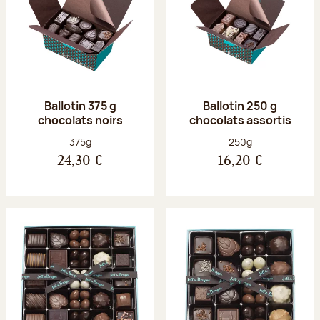
Ballotin 375 g
Ballotin 250 g
chocolats noirs
chocolats assortis
Poids net :
Poids net :
375g
250g
24,30 €
16,20 €