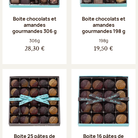
Boite chocolats et
Boite chocolats et
amandes
amandes
gourmandes 306 g
gourmandes 198 g
Poids net :
Poids net :
306g
198g
28,30 €
19,50 €
Boite 25 pâtes de
Boite 16 pâtes de