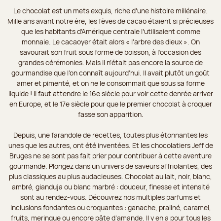
Le chocolat est un mets exquis, riche d’une histoire millénaire.
Mille ans avant notre ère, les fèves de cacao étaient si précieuses
que les habitants d’Amérique centrale l’utilisaient comme
monnaie. Le cacaoyer était alors « l’arbre des dieux ». On
savourait son fruit sous forme de boisson, à l’occasion des
grandes cérémonies. Mais il n’était pas encore la source de
gourmandise que l’on connaît aujourd’hui. Il avait plutôt un goût
amer et pimenté, et on ne le consommait que sous sa forme
liquide ! Il faut attendre le 16e siècle pour voir cette denrée arriver
en Europe, et le 17e siècle pour que le premier chocolat à croquer
fasse son apparition.
Depuis, une farandole de recettes, toutes plus étonnantes les
unes que les autres, ont été inventées. Et les chocolatiers Jeff de
Bruges ne se sont pas fait prier pour contribuer à cette aventure
gourmande. Plongez dans un univers de saveurs affriolantes, des
plus classiques au plus audacieuses. Chocolat au lait, noir, blanc,
ambré, gianduja ou blanc marbré : douceur, finesse et intensité
sont au rendez-vous. Découvrez nos multiples parfums et
inclusions fondantes ou croquantes : ganache, praliné, caramel,
fruits, meringue ou encore pâte d’amande. Il y en a pour tous les