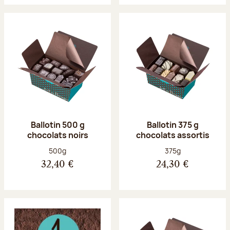
Ballotin 500 g
Ballotin 375 g
chocolats noirs
chocolats assortis
Poids net :
Poids net :
500g
375g
32,40 €
24,30 €