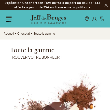
Expédition Chronofresh (12€ de frais de port au lieu de 16€)
Aller à la navigation
offerte à partir de 75€ en France métropolitaine
Fer
Aller au contenu principal
Aller au pied de page
Nos boutiques
S’identifie
Mon p
MENU
Accueil
Chocolat
Toute la gamme
Toute la gamme
TROUVER VOTRE BONHEUR !