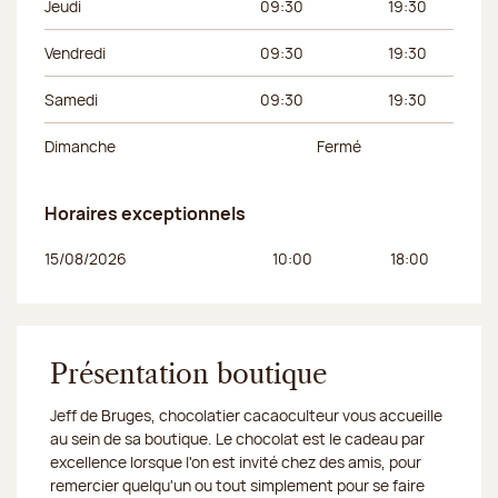
Jeudi
09:30
19:30
Vendredi
09:30
19:30
Samedi
09:30
19:30
Dimanche
Fermé
Horaires exceptionnels
Jour de la semaine
Horaires du matin
Horaires de l’apr
15/08/2026
10:00
18:00
Présentation boutique
Jeff de Bruges, chocolatier cacaoculteur vous accueille
au sein de sa boutique. Le chocolat est le cadeau par
excellence lorsque l'on est invité chez des amis, pour
remercier quelqu'un ou tout simplement pour se faire