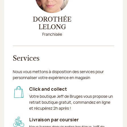
Précédent
Sui
DOROTHÉE
TA
Respo
LELONG
Franchisée
Services
Nous vous mettons à disposition des services pour
personnaliser votre expérience en magasin
Click and collect
Votre boutique Jeff de Bruges vous propose un
retrait boutique gratuit, commandez en ligne
et récupérez 2h après !
Livraison par coursier
Nous livrons depuis notre boutique Jeff de