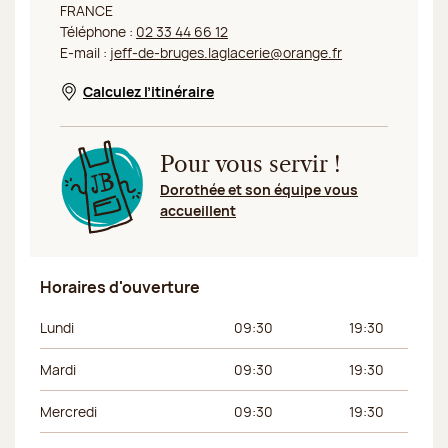
FRANCE
Téléphone :
02 33 44 66 12
E-mail :
jeff-de-bruges.laglacerie@orange.fr
Calculez l’itinéraire
Nouvelle fenêtre
Pour vous servir !
Dorothée et son équipe vous
accueillent
Horaires d'ouverture
Jour de la semaine
Horaires du matin
Horaires de l’apr
Lundi
09:30
19:30
Mardi
09:30
19:30
Mercredi
09:30
19:30