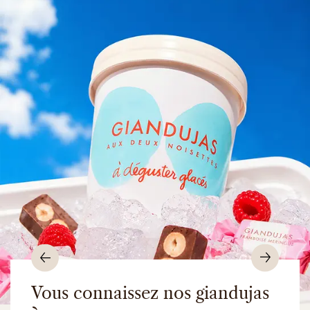
Précédent
Suiv
Vous connaissez nos giandujas