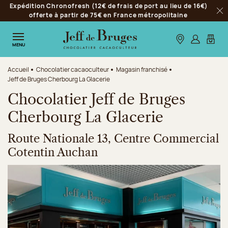
Expédition Chronofresh (12€ de frais de port au lieu de 16€)
Aller à la navigation
offerte à partir de 75€ en France métropolitaine
Fer
Aller au contenu principal
Aller au pied de page
Nos boutiques
S’identifie
Mon p
MENU
Accueil
Chocolatier cacaoculteur
Magasin franchisé
Jeff de Bruges Cherbourg La Glacerie
Chocolatier Jeff de Bruges
Cherbourg La Glacerie
Route Nationale 13, Centre Commercial
Cotentin Auchan