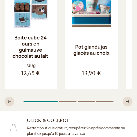
Boite cube 24
ours en
Pot giandujas
guimauve
glacés au choix
chocolat au lait
Poids net :
230g
12,65 €
13,90 €
1
Sur 4
2
Sur 4
3
Sur 4
4
Sur 4
Précédent
Su
CLICK & COLLECT
Retrait boutique gratuit, récupérez 2h après commande ou
planifiez jusqu'à 10 jours à l'avance