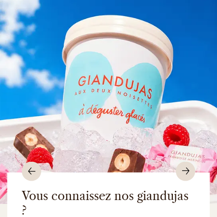
Précédent
Suiv
Vous connaissez nos giandujas
?