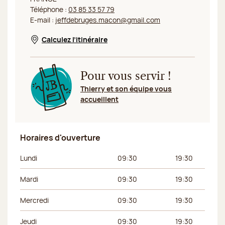
Téléphone :
03 85 33 57 79
E-mail :
jeffdebruges.macon@gmail.com
Calculez l’itinéraire
Nouvelle fenêtre
Pour vous servir !
Thierry et son équipe vous
accueillent
Horaires d'ouverture
Jour de la semaine
Horaires du matin
Horaires de l’apr
Lundi
09:30
19:30
Mardi
09:30
19:30
Mercredi
09:30
19:30
Jeudi
09:30
19:30