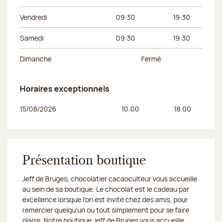
Vendredi
09:30
19:30
Samedi
09:30
19:30
Dimanche
Fermé
Horaires exceptionnels
Jour de la semaine
Horaires du matin
Horaires de l’apr
15/08/2026
10:00
18:00
Présentation boutique
Jeff de Bruges, chocolatier cacaoculteur vous accueille
au sein de sa boutique. Le chocolat est le cadeau par
excellence lorsque l'on est invité chez des amis, pour
remercier quelqu'un ou tout simplement pour se faire
plaisir. Notre boutique Jeff de Bruges vous accueille