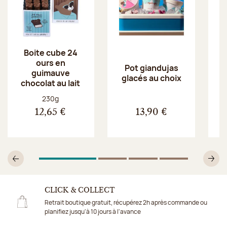
Boite cube 24
ours en
Pot giandujas
guimauve
glacés au choix
chocolat au lait
Poids net :
230g
12,65 €
13,90 €
1
Sur 4
2
Sur 4
3
Sur 4
4
Sur 4
Précédent
Su
CLICK & COLLECT
Retrait boutique gratuit, récupérez 2h après commande ou
planifiez jusqu'à 10 jours à l'avance