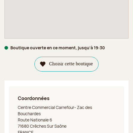
Boutique ouverte en ce moment, jusqu’à 19:30
Choisir cette boutique
Coordonnées
Jeff de Bruges Crêches sur Saône
Centre Commercial Carrefour- Zac des
Bouchardes
Route Nationale 6
71680 Crêches Sur Saône
FRANCE