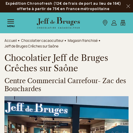
Expédition Chronofresh (12€ de frais de port au lieu de 16€)
Aller à la navigation
offerte à partir de 75€ en France métropolitaine
Fer
Aller au contenu principal
Aller au pied de page
Nos boutiques
S’identifie
Mon p
MENU
Accueil
Chocolatier cacaoculteur
Magasin franchisé
Jeff de Bruges Crêches sur Saône
Chocolatier Jeff de Bruges
Crêches sur Saône
Centre Commercial Carrefour- Zac des
Bouchardes