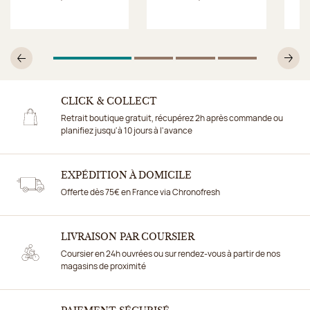
1
Sur 4
2
Sur 4
3
Sur 4
4
Sur 4
Précédent
Su
CLICK & COLLECT
Retrait boutique gratuit, récupérez 2h après commande ou
planifiez jusqu'à 10 jours à l'avance
EXPÉDITION À DOMICILE
Offerte dès 75€ en France via Chronofresh
LIVRAISON PAR COURSIER
Coursier en 24h ouvrées ou sur rendez-vous à partir de nos
magasins de proximité