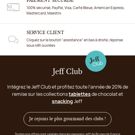
PAIEMENT SÉCURISÉ
100% sécurisé, PayPal, Visa, Carte Bleue, American Express,
Mastercard, Maestro
SERVICE CLIENT
Cliquez sur le bouton "assistance" en bas à droite, réponse
sous 48h ouvrées
Jeff Club
Intégrez le Jeff Club et profitez toute l'année de 20% de
remise sur les collections
tablettes
de chocolat et
snacking
Jeff
Je rejoins le plus gourmand des clubs !
Toutes nos offres sont valables dans les magasins Jeff de Bruges de France