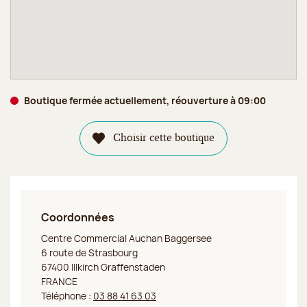
Boutique fermée actuellement, réouverture à 09:00
Choisir cette boutique
Coordonnées
Jeff de Bruges Illkirch Graffenstaden
Centre Commercial Auchan Baggersee
6 route de Strasbourg
67400 Illkirch Graffenstaden
FRANCE
Téléphone :
03 88 41 63 03