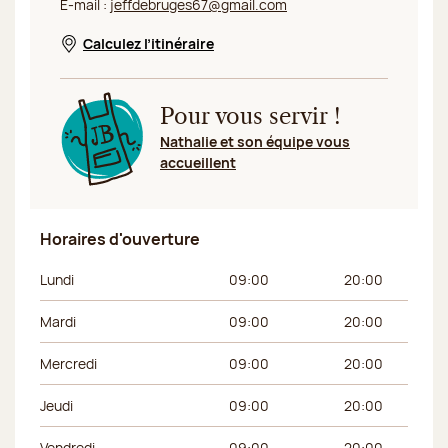
E-mail :
jeffdebruges67@gmail.com
Calculez l’itinéraire
Nouvelle fenêtre
Pour vous servir !
Nathalie et son équipe vous
accueillent
Horaires d'ouverture
Jour de la semaine
Horaires du matin
Horaires de l’apr
Lundi
09:00
20:00
Mardi
09:00
20:00
Mercredi
09:00
20:00
Jeudi
09:00
20:00
Vendredi
09:00
20:00