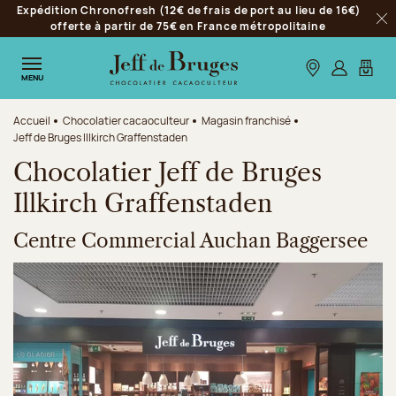
Expédition Chronofresh (12€ de frais de port au lieu de 16€)
Aller à la navigation
offerte à partir de 75€ en France métropolitaine
Fer
Aller au contenu principal
Aller au pied de page
Nos boutiques
S’identifie
Mon p
MENU
Accueil
Chocolatier cacaoculteur
Magasin franchisé
Jeff de Bruges Illkirch Graffenstaden
Chocolatier Jeff de Bruges
Illkirch Graffenstaden
Centre Commercial Auchan Baggersee