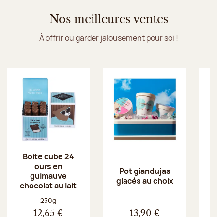
Nos meilleures ventes
À offrir ou garder jalousement pour soi !
Boite cube 24
ours en
Pot giandujas
guimauve
glacés au choix
chocolat au lait
Poids net :
230g
12,65 €
13,90 €