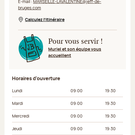
E-mail :
MARSEILLE-LAVALENTINE@jeff-de-
bruges.com
Calculez l’itinéraire
Nouvelle fenêtre
Pour vous servir !
Muriel et son équipe vous
accueillent
Horaires d'ouverture
Jour de la semaine
Horaires du matin
Horaires de l’apr
Lundi
09:00
19:30
Mardi
09:00
19:30
Mercredi
09:00
19:30
Jeudi
09:00
19:30