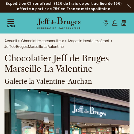
Expédition Chronofresh (12€ de frais de port au lieu de 16€)
Aller à la navigation
offerte à partir de 75€ en France métropolitaine
Fer
Aller au contenu principal
Aller au pied de page
Nos boutiques
S’identifie
Mon p
MENU
Accueil
Chocolatier cacaoculteur
Magasin locataire gérant
Jeff de Bruges Marseille La Valentine
Chocolatier Jeff de Bruges
Marseille La Valentine
Galerie la Valentine-Auchan