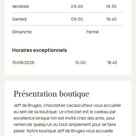
Vendredi
09:00
19:30
Samedi
09:00
19:45
Dimanche
Fermé
Horaires exceptionnels
Jour de la semaine
Horaires du matin
Horaires de l’apr
15/08/2026
10:00
18:45
Présentation boutique
Jeff de Bruges, chocolatier cacaoculteur vous accueille
au sein de sa boutique. Le chocolat est le cadeau par
excellence lorsque l'on est invité chez des amis, pour
remercier quelqu'un ou tout simplement pour se faire
plaisir. Notre boutique Jeff de Bruges vous accueille