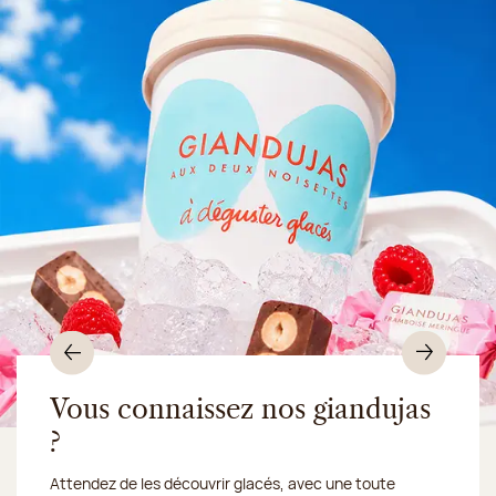
Précédent
Suiv
Vous connaissez nos giandujas
?
Du 10 au 16 août 2026, notre atelier sera fermé :
Attendez de les découvrir glacés, avec une toute