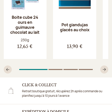
Boite cube 24
ours en
Pot giandujas
guimauve
glacés au choix
chocolat au lait
Poids net :
230g
12,65 €
13,90 €
1
Sur 4
2
Sur 4
3
Sur 4
4
Sur 4
Précédent
Su
CLICK & COLLECT
Retrait boutique gratuit, récupérez 2h après commande ou
planifiez jusqu'à 10 jours à l'avance
EXPÉDITION À DOMICILE