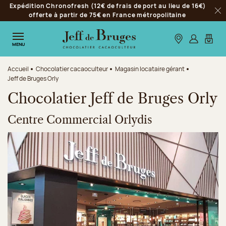
Expédition Chronofresh (12€ de frais de port au lieu de 16€)
Aller à la navigation
offerte à partir de 75€ en France métropolitaine
Fer
Aller au contenu principal
Aller au pied de page
Nos boutiques
S’identifie
Mon p
MENU
Accueil
Chocolatier cacaoculteur
Magasin locataire gérant
Jeff de Bruges Orly
Chocolatier Jeff de Bruges Orly
Centre Commercial Orlydis