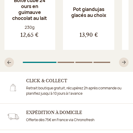
Boite cube 24
ours en
Pot giandujas
guimauve
glacés au choix
chocolat au lait
Poids net :
230g
12,65 €
13,90 €
1
Sur 4
2
Sur 4
3
Sur 4
4
Sur 4
Précédent
Su
CLICK & COLLECT
Retrait boutique gratuit, récupérez 2h après commande ou
planifiez jusqu'à 10 jours à l'avance
EXPÉDITION À DOMICILE
Offerte dès 75€ en France via Chronofresh