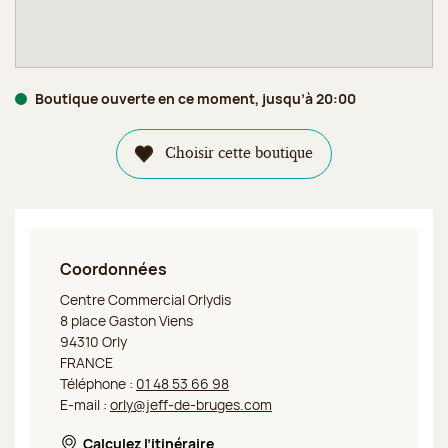
Boutique ouverte en ce moment, jusqu’à 20:00
Choisir cette boutique
Coordonnées
Jeff de Bruges Orly
Centre Commercial Orlydis
8 place Gaston Viens
94310 Orly
FRANCE
Téléphone :
01 48 53 66 98
E-mail :
orly@jeff-de-bruges.com
Calculez l’itinéraire