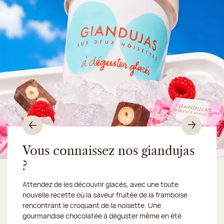
Précédent
Suiv
Vous connaissez nos giandujas
?
Du 10 au 16 août 2026, notre atelier sera fermé :
Attendez de les découvrir glacés, avec une toute
nous expédions vos
nouvelle recette où la saveur fruitée de la framboise
gourmandises en Chronofresh
rencontrant le croquant de la noisette. Une
gourmandise chocolatée à déguster même en été.
Découvrez notre collection de crèmes glacées et
Découvrir le produit
Je découvre la collection
Une envie gourmande ?
en