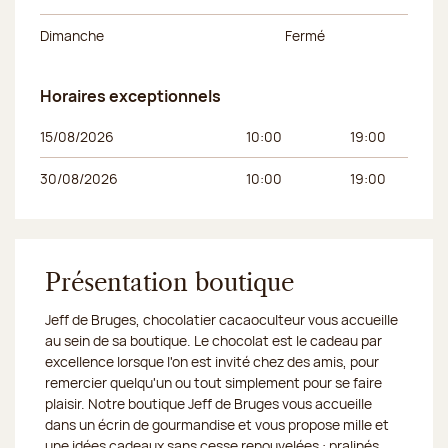
Dimanche
Fermé
Horaires exceptionnels
Jour de la semaine
Horaires du matin
Horaires de l’apr
15/08/2026
10:00
19:00
30/08/2026
10:00
19:00
Présentation boutique
Jeff de Bruges, chocolatier cacaoculteur vous accueille
au sein de sa boutique. Le chocolat est le cadeau par
excellence lorsque l'on est invité chez des amis, pour
remercier quelqu'un ou tout simplement pour se faire
plaisir. Notre boutique Jeff de Bruges vous accueille
dans un écrin de gourmandise et vous propose mille et
une idées cadeaux sans cesse renouvelées : pralinés