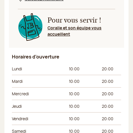
Nouvelle fenêtre
Pour vous servir !
Coralie et son équipe vous
accueillent
Horaires d'ouverture
Jour de la semaine
Horaires du matin
Horaires de l’apr
Lundi
10:00
20:00
Mardi
10:00
20:00
Mercredi
10:00
20:00
Jeudi
10:00
20:00
Vendredi
10:00
20:00
Samedi
10:00
20:00