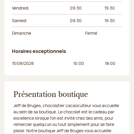
Vendredi
09:30
19:30
Samedi
09:30
19:30
Dimanche
Fermé
Horaires exceptionnels
Jour de la semaine
Horaires du matin
Horaires de l’apr
15/08/2026
10:00
18:00
Présentation boutique
Jeff de Bruges, chocolatier cacaoculteur vous accueille
au sein de sa boutique. Le chocolat est le cadeau par
excellence lorsque l'on est invité chez des amis, pour
remercier quelqu'un ou tout simplement pour se faire
plaisir. Notre boutique Jeff de Bruges vous accueille