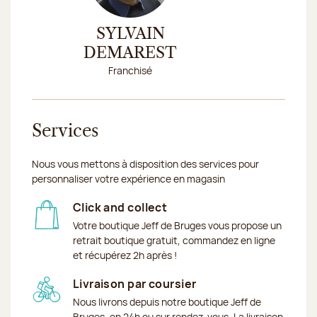
ND
SYLVAIN
DOMI
DEMAREST
ROUS
Franchisé
Respo
Services
Nous vous mettons à disposition des services pour
personnaliser votre expérience en magasin
Click and collect
Votre boutique Jeff de Bruges vous propose un
retrait boutique gratuit, commandez en ligne
et récupérez 2h après !
Livraison par coursier
Nous livrons depuis notre boutique Jeff de
Bruges, en 24h ou sur rendez-vous. La livraison