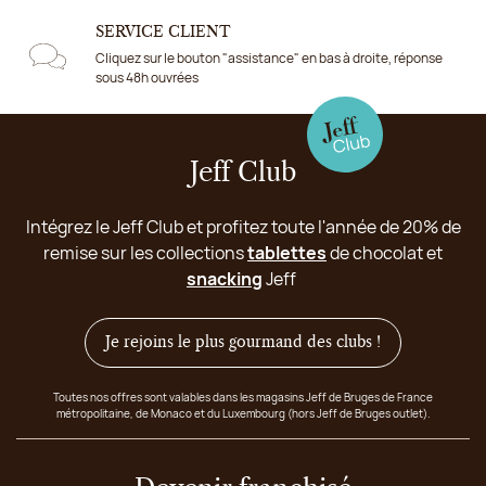
SERVICE CLIENT
Cliquez sur le bouton "assistance" en bas à droite, réponse
sous 48h ouvrées
Jeff Club
Intégrez le Jeff Club et profitez toute l'année de 20% de
remise sur les collections
tablettes
de chocolat et
snacking
Jeff
Je rejoins le plus gourmand des clubs !
Toutes nos offres sont valables dans les magasins Jeff de Bruges de France
métropolitaine, de Monaco et du Luxembourg (hors Jeff de Bruges outlet).