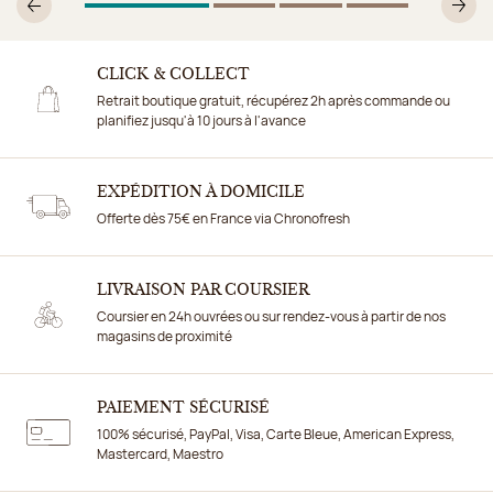
1
Sur 4
2
Sur 4
3
Sur 4
4
Sur 4
Précédent
Su
CLICK & COLLECT
Retrait boutique gratuit, récupérez 2h après commande ou
planifiez jusqu'à 10 jours à l'avance
EXPÉDITION À DOMICILE
Offerte dès 75€ en France via Chronofresh
LIVRAISON PAR COURSIER
Coursier en 24h ouvrées ou sur rendez-vous à partir de nos
magasins de proximité
PAIEMENT SÉCURISÉ
100% sécurisé, PayPal, Visa, Carte Bleue, American Express,
Mastercard, Maestro