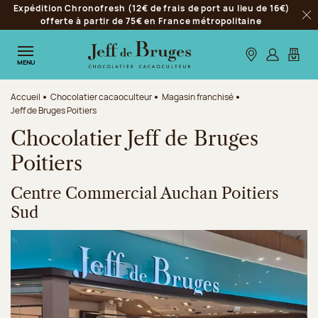
Expédition Chronofresh (12€ de frais de port au lieu de 16€)
Aller à la navigation
offerte à partir de 75€ en France métropolitaine
Fer
Aller au contenu principal
Aller au pied de page
Nos boutiques
S’identifie
Mon p
MENU
Accueil
Chocolatier cacaoculteur
Magasin franchisé
Jeff de Bruges Poitiers
Chocolatier Jeff de Bruges
Poitiers
Centre Commercial Auchan Poitiers
Sud