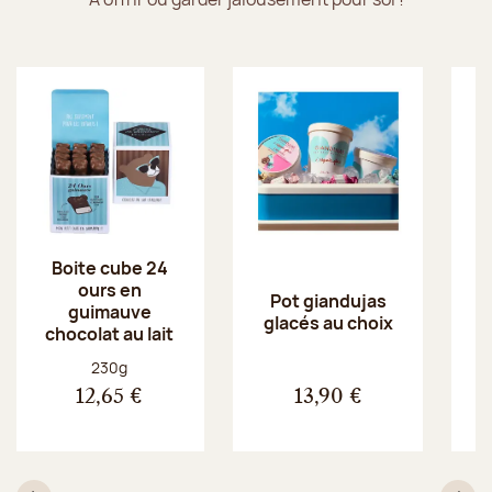
Boite cube 24
ours en
Pot giandujas
guimauve
glacés au choix
chocolat au lait
Poids net :
230g
12,65 €
13,90 €