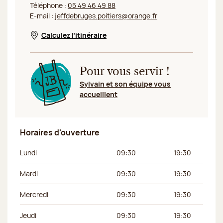
Téléphone :
05 49 46 49 88
E-mail :
jeffdebruges.poitiers@orange.fr
Calculez l’itinéraire
Nouvelle fenêtre
Pour vous servir !
Sylvain et son équipe vous
accueillent
Horaires d'ouverture
Jour de la semaine
Horaires du matin
Horaires de l’apr
Lundi
09:30
19:30
Mardi
09:30
19:30
Mercredi
09:30
19:30
Jeudi
09:30
19:30