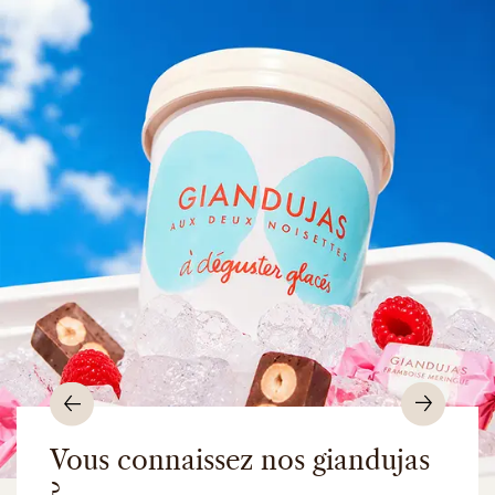
Précédent
Suiv
Vous connaissez nos giandujas
?