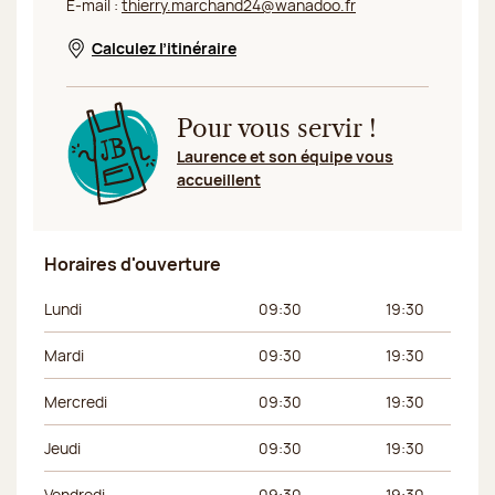
E-mail :
thierry.marchand24@wanadoo.fr
Calculez l’itinéraire
Nouvelle fenêtre
Pour vous servir !
Laurence et son équipe vous
accueillent
Horaires d'ouverture
Jour de la semaine
Horaires du matin
Horaires de l’apr
Lundi
09:30
19:30
Mardi
09:30
19:30
Mercredi
09:30
19:30
Jeudi
09:30
19:30
Vendredi
09:30
19:30