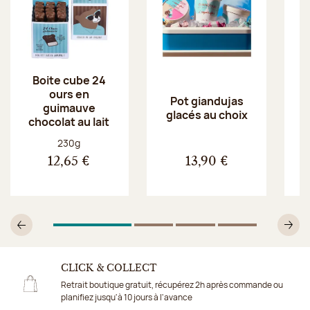
Boite cube 24
ours en
Pot giandujas
guimauve
glacés au choix
chocolat au lait
Poids net :
230g
12,65 €
13,90 €
1
Sur 4
2
Sur 4
3
Sur 4
4
Sur 4
Précédent
Su
CLICK & COLLECT
Retrait boutique gratuit, récupérez 2h après commande ou
planifiez jusqu'à 10 jours à l'avance