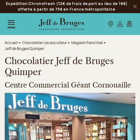
Expédition Chronofresh (12€ de frais de port au lieu de 16€)
Aller à la navigation
offerte à partir de 75€ en France métropolitaine
Fer
Aller au contenu principal
Aller au pied de page
Nos boutiques
S’identifie
Mon p
MENU
Accueil
Chocolatier cacaoculteur
Magasin franchisé
Jeff de Bruges Quimper
Chocolatier Jeff de Bruges
Quimper
Centre Commercial Géant Cornouaille