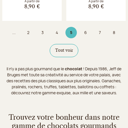
À partir de
À partir de
8,90 €
8,90 €
...
2
3
4
5
6
7
8
Page
Page
Page
Page 5 sur 9
Page
Page
Page
Tout voir
Il n’y a pas plus gourmand que le
chocolat
! Depuis 1986, Jeff de
Bruges met toute sa créativité au service de votre palais, avec
des recettes des plus classiques aux plus originales. Ganaches,
pralinés, rochers, truffes, tablettes, ballotins ou coffrets :
découvrez notre gamme exquise, aux mille et une saveurs.
Trouvez votre bonheur dans notre
gamme de chocolats gourmands