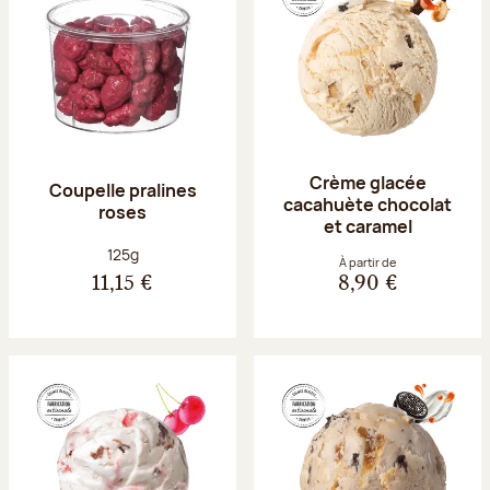
Crème glacée
Coupelle pralines
cacahuète chocolat
roses
et caramel
Poids net :
125g
À partir de
11,15 €
8,90 €