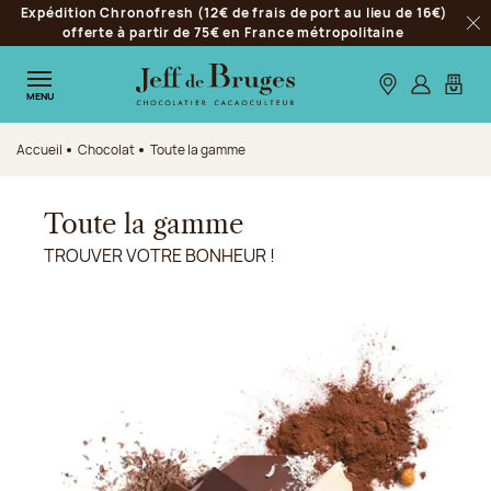
Expédition Chronofresh (12€ de frais de port au lieu de 16€)
Aller à la navigation
offerte à partir de 75€ en France métropolitaine
Fer
Aller au contenu principal
Aller au pied de page
Nos boutiques
S’identifie
Mon p
MENU
Accueil
Chocolat
Toute la gamme
Toute la gamme
TROUVER VOTRE BONHEUR !