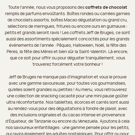
Toute l’année, nous vous proposons des
coffrets de chocolat
remplis de parfums envoûtants. Boîtes rondes ou carrées garnies
de chocolats assortis, boîtes Macao dégustation ou grand cru,
sélections de meringues, fritures ou encore ours en guimauve :
petits et grands seront ravis ! Les coffrets Jeff de Bruges, ce sont
aussi des assortiments spécialement concoctés pour les grands
événements de l’année : Pâques, Halloween, Noël, la fête des
Pères, la fête des Mères et bien sûr la Saint-Valentin. Là encore,
que ce soit pour offrir ou pour déguster tranquillement, vous
trouverez forcément votre bonheur !
Jeff de Bruges ne manque pas d’imagination et vous le prouve
avec une gamme savoureuse, pour toutes vos gourmandises,
qu’elles soient grandes ou petites ! Au menu, vous retrouverez
une collection de snacking cacaoté pour une mini pause goûter
ultra réconfortante. Nos tablettes, écorces et carrés sont aussi
au rendez-vous pour des dégustations à fondre de plaisir, avec
des inclusions originales et du cacao intense en provenance
d’Équateur, de Tanzanie ou encore du Venezuela. Ajoutons à cela
nos savoureux enfantillages : une gamme pensée pour les petits,
qui ravira également les adultes nostalgiques. Pour offrir ou pour