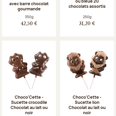
ou bleue 20
avec barre chocolat
chocolats assortis
gourmande
Poids net :
Poids net :
350g
250g
42,50 €
31,20 €
Choco'Cette -
Choco'Cette -
Sucette crocodile
Sucette lion
Chocolat au lait ou
Chocolat au lait ou
noir
noir