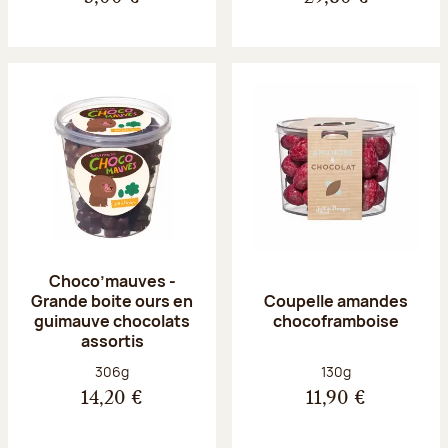
Choco’mauves -
Grande boite ours en
Coupelle amandes
guimauve chocolats
chocoframboise
assortis
Poids net :
Poids net :
306g
130g
14,20 €
11,90 €