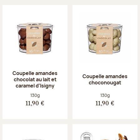
Coupelle amandes
Coupelle amandes
chocolat au lait et
choconougat
caramel d'Isigny
Poids net :
Poids net :
130g
130g
11,90 €
11,90 €