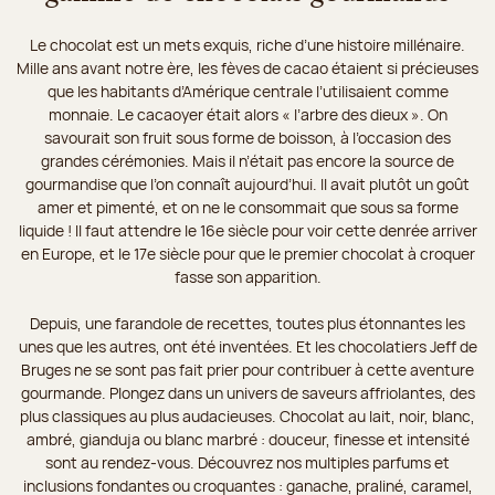
Le chocolat est un mets exquis, riche d’une histoire millénaire.
Mille ans avant notre ère, les fèves de cacao étaient si précieuses
que les habitants d’Amérique centrale l’utilisaient comme
monnaie. Le cacaoyer était alors « l’arbre des dieux ». On
savourait son fruit sous forme de boisson, à l’occasion des
grandes cérémonies. Mais il n’était pas encore la source de
gourmandise que l’on connaît aujourd’hui. Il avait plutôt un goût
amer et pimenté, et on ne le consommait que sous sa forme
liquide ! Il faut attendre le 16e siècle pour voir cette denrée arriver
en Europe, et le 17e siècle pour que le premier chocolat à croquer
fasse son apparition.
Depuis, une farandole de recettes, toutes plus étonnantes les
unes que les autres, ont été inventées. Et les chocolatiers Jeff de
Bruges ne se sont pas fait prier pour contribuer à cette aventure
gourmande. Plongez dans un univers de saveurs affriolantes, des
plus classiques au plus audacieuses. Chocolat au lait, noir, blanc,
ambré, gianduja ou blanc marbré : douceur, finesse et intensité
sont au rendez-vous. Découvrez nos multiples parfums et
inclusions fondantes ou croquantes : ganache, praliné, caramel,