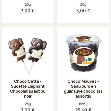
Poids net :
Poids net :
25g
25g
3,00 €
3,00 €
Choco'Cette -
Choco’Mauves -
Sucette Éléphant
Seau ours en
Chocolat au lait ou
guimauve chocolats
noir
assortis
Poids net :
Poids net :
25g
656g
3,00 €
29,60 €