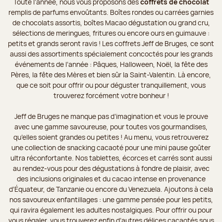
Toute l’année, nous vous proposons des
coffrets de chocolat
remplis de parfums envoûtants. Boîtes rondes ou carrées garnies
de chocolats assortis, boîtes Macao dégustation ou grand cru,
sélections de meringues, fritures ou encore ours en guimauve :
petits et grands seront ravis ! Les coffrets Jeff de Bruges, ce sont
aussi des assortiments spécialement concoctés pour les grands
événements de l’année : Pâques, Halloween, Noël, la fête des
Pères, la fête des Mères et bien sûr la Saint-Valentin. Là encore,
que ce soit pour offrir ou pour déguster tranquillement, vous
trouverez forcément votre bonheur !
Jeff de Bruges ne manque pas d’imagination et vous le prouve
avec une gamme savoureuse, pour toutes vos gourmandises,
qu’elles soient grandes ou petites ! Au menu, vous retrouverez
une collection de snacking cacaoté pour une mini pause goûter
ultra réconfortante. Nos tablettes, écorces et carrés sont aussi
au rendez-vous pour des dégustations à fondre de plaisir, avec
des inclusions originales et du cacao intense en provenance
d’Équateur, de Tanzanie ou encore du Venezuela. Ajoutons à cela
nos savoureux enfantillages : une gamme pensée pour les petits,
qui ravira également les adultes nostalgiques. Pour offrir ou pour
vous régaler, vous trouverez enfin d’autres délices cacaotés sous