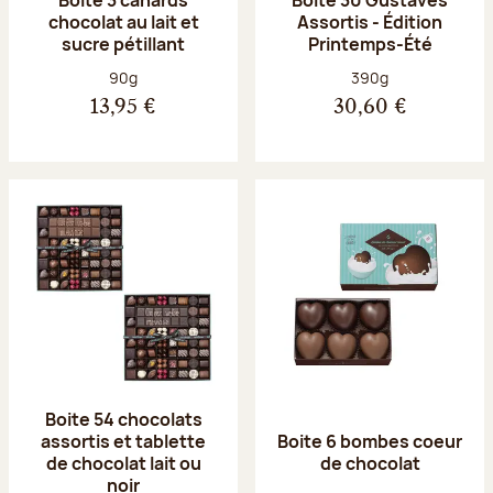
chocolat au lait et
Assortis - Édition
sucre pétillant
Printemps-Été
Poids net :
Poids net :
90g
390g
13,95 €
30,60 €
Boite 54 chocolats
assortis et tablette
Boite 6 bombes coeur
de chocolat lait ou
de chocolat
noir