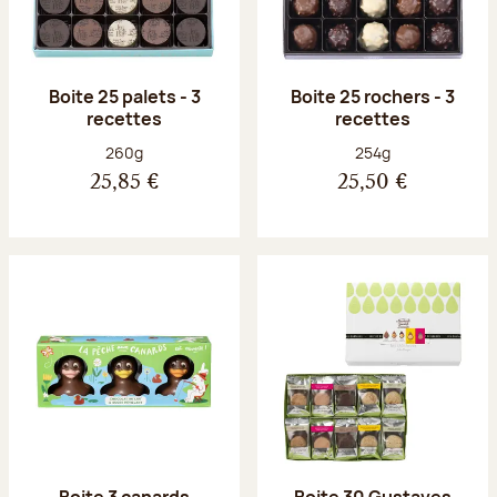
Boite 25 palets - 3
Boite 25 rochers - 3
recettes
recettes
Poids net :
Poids net :
260g
254g
25,85 €
25,50 €
Boite 3 canards
Boite 30 Gustaves