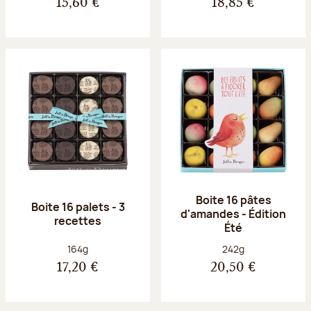
15,60 €
18,85 €
Boite 16 pâtes
Boite 16 palets - 3
d'amandes - Édition
recettes
Été
Poids net :
Poids net :
164g
242g
17,20 €
20,50 €