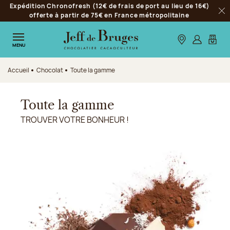
Expédition Chronofresh (12€ de frais de port au lieu de 16€)
Aller à la navigation
offerte à partir de 75€ en France métropolitaine
Fer
Aller au contenu principal
Aller au pied de page
Nos boutiques
S’identifie
Mon p
MENU
Accueil
Chocolat
Toute la gamme
Toute la gamme
TROUVER VOTRE BONHEUR !