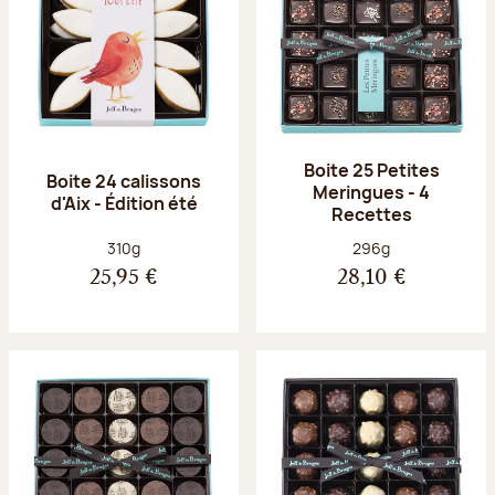
Boite 25 Petites
Boite 24 calissons
Meringues - 4
d'Aix - Édition été
Recettes
Poids net :
Poids net :
310g
296g
25,95 €
28,10 €