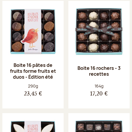
Boite 16 pâtes de
Boite 16 rochers - 3
fruits forme fruits et
recettes
duos - Édition été
Poids net :
Poids net :
290g
164g
23,45 €
17,20 €