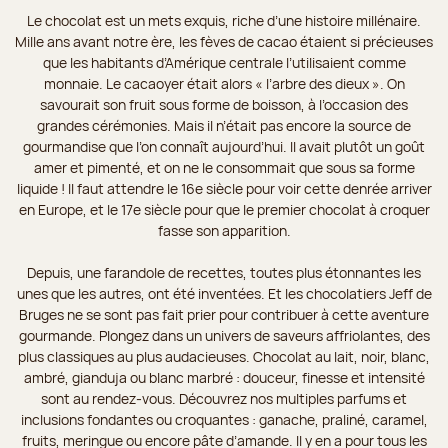
Le chocolat est un mets exquis, riche d’une histoire millénaire.
Mille ans avant notre ère, les fèves de cacao étaient si précieuses
que les habitants d’Amérique centrale l’utilisaient comme
monnaie. Le cacaoyer était alors « l’arbre des dieux ». On
savourait son fruit sous forme de boisson, à l’occasion des
grandes cérémonies. Mais il n’était pas encore la source de
gourmandise que l’on connaît aujourd’hui. Il avait plutôt un goût
amer et pimenté, et on ne le consommait que sous sa forme
liquide ! Il faut attendre le 16e siècle pour voir cette denrée arriver
en Europe, et le 17e siècle pour que le premier chocolat à croquer
fasse son apparition.
Depuis, une farandole de recettes, toutes plus étonnantes les
unes que les autres, ont été inventées. Et les chocolatiers Jeff de
Bruges ne se sont pas fait prier pour contribuer à cette aventure
gourmande. Plongez dans un univers de saveurs affriolantes, des
plus classiques au plus audacieuses. Chocolat au lait, noir, blanc,
ambré, gianduja ou blanc marbré : douceur, finesse et intensité
sont au rendez-vous. Découvrez nos multiples parfums et
inclusions fondantes ou croquantes : ganache, praliné, caramel,
fruits, meringue ou encore pâte d’amande. Il y en a pour tous les