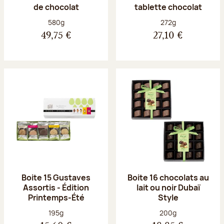
de chocolat
tablette chocolat
Poids net :
Poids net :
580g
272g
49,75 €
27,10 €
Boite 15 Gustaves
Boite 16 chocolats au
Assortis - Édition
lait ou noir Dubaï
Printemps-Été
Style
Poids net :
Poids net :
195g
200g