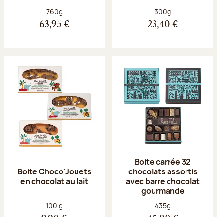
Poids net :
Poids net :
760g
300g
63,95 €
23,40 €
Boite carrée 32
Boite Choco'Jouets
chocolats assortis
en chocolat au lait
avec barre chocolat
gourmande
Poids net :
Poids net :
100 g
435g