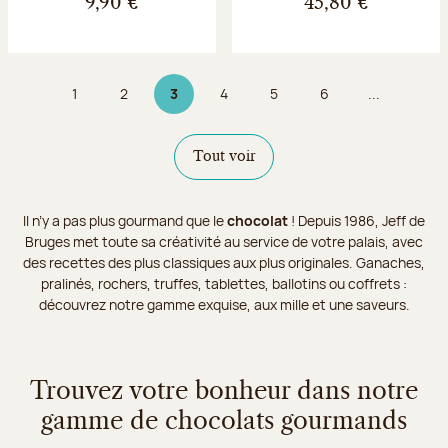
9,90 €
45,80 €
1
2
3
4
5
6
...
Page
Page
Page 3 sur 9
Page
Page
Page
Tout voir
Il n’y a pas plus gourmand que le
chocolat
! Depuis 1986, Jeff de
Bruges met toute sa créativité au service de votre palais, avec
des recettes des plus classiques aux plus originales. Ganaches,
pralinés, rochers, truffes, tablettes, ballotins ou coffrets :
découvrez notre gamme exquise, aux mille et une saveurs.
Trouvez votre bonheur dans notre
gamme de chocolats gourmands