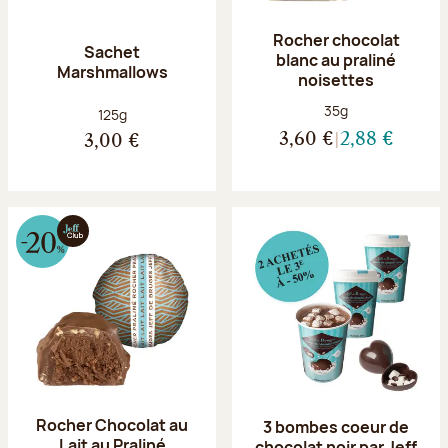
Rocher chocolat
Sachet
blanc au praliné
Marshmallows
noisettes
Poids net :
35g
Poids net :
125g
3,60 €
2,88 €
3,00 €
Rocher Chocolat au
3 bombes coeur de
Lait au Praliné
chocolat noir par Jeff