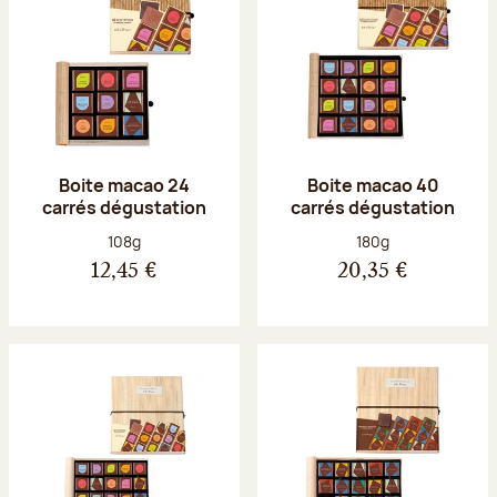
Boite macao 24
Boite macao 40
carrés dégustation
carrés dégustation
Poids net :
Poids net :
108g
180g
12,45 €
20,35 €