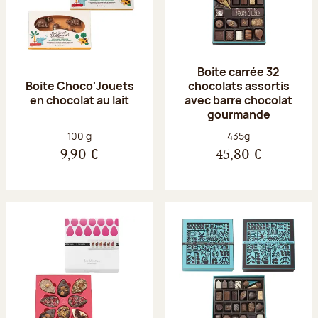
Boite carrée 32
Boite Choco'Jouets
chocolats assortis
en chocolat au lait
avec barre chocolat
gourmande
Poids net :
Poids net :
100 g
435g
9,90 €
45,80 €