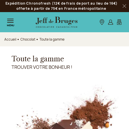
Expédition Chronofresh (12€ de frais de port au lieu de 16€)
Aller à la navigation
offerte à partir de 75€ en France métropolitaine
Fer
Aller au contenu principal
Aller au pied de page
Nos boutiques
S’identifie
Mon p
MENU
Accueil
Chocolat
Toute la gamme
Toute la gamme
TROUVER VOTRE BONHEUR !