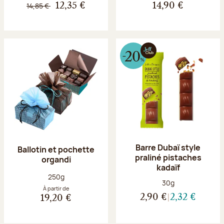
14,85 €
12,35 €
14,90 €
Barre Dubaï style
Ballotin et pochette
praliné pistaches
organdi
kadaïf
Poids net :
250g
Poids net :
30g
À partir de
2,90 €
2,32 €
19,20 €