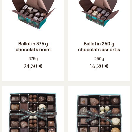
Ballotin 375 g
Ballotin 250 g
chocolats noirs
chocolats assortis
Poids net :
Poids net :
375g
250g
24,30 €
16,20 €