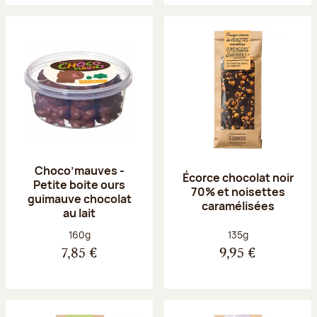
Choco’mauves -
Écorce chocolat noir
Petite boite ours
70% et noisettes
guimauve chocolat
caramélisées
au lait
Poids net :
Poids net :
160g
135g
7,85 €
9,95 €