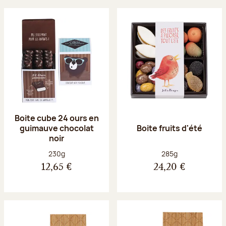
Boite cube 24 ours en
guimauve chocolat
Boite fruits d'été
noir
Poids net :
Poids net :
230g
285g
12,65 €
24,20 €