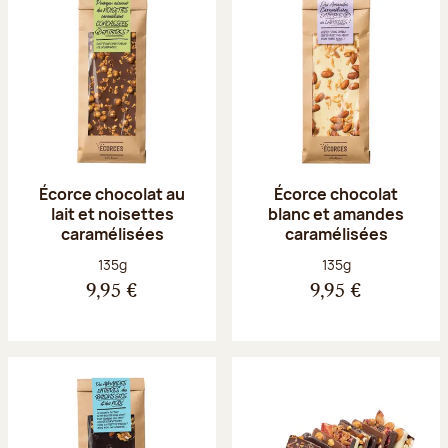
Écorce chocolat au
Écorce chocolat
lait et noisettes
blanc et amandes
caramélisées
caramélisées
Poids net :
Poids net :
135g
135g
9,95 €
9,95 €