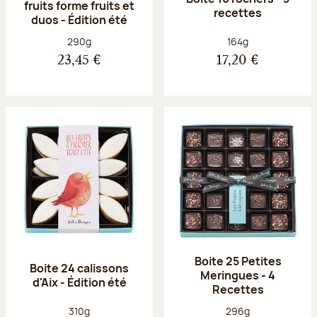
fruits forme fruits et
recettes
duos - Édition été
Poids net :
Poids net :
290g
164g
23,45 €
17,20 €
Boite 25 Petites
Boite 24 calissons
Meringues - 4
d'Aix - Édition été
Recettes
Poids net :
Poids net :
310g
296g