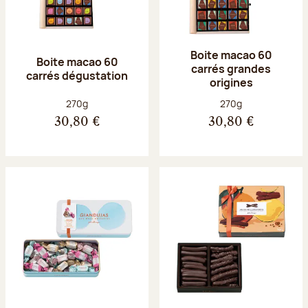
Boite macao 60
Boite macao 60
carrés grandes
carrés dégustation
origines
Poids net :
Poids net :
270g
270g
30,80 €
30,80 €