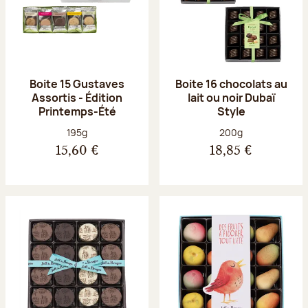
Boite 15 Gustaves
Boite 16 chocolats au
Assortis - Édition
lait ou noir Dubaï
Printemps-Été
Style
Poids net :
Poids net :
195g
200g
15,60 €
18,85 €