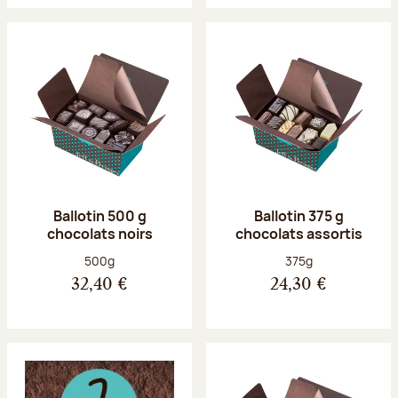
Ballotin 500 g
Ballotin 375 g
chocolats noirs
chocolats assortis
Poids net :
Poids net :
500g
375g
32,40 €
24,30 €