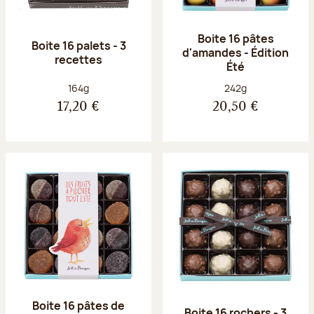
Boite 16 pâtes
Boite 16 palets - 3
d'amandes - Édition
recettes
Été
Poids net :
Poids net :
164g
242g
17,20 €
20,50 €
Boite 16 pâtes de
Boite 16 rochers - 3