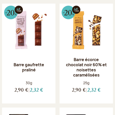
Barre écorce
Barre gaufrette
chocolat noir 60% et
praliné
noisettes
caramélisées
Poids net :
Poids net :
30g
25g
2,90 €
2,32 €
2,90 €
2,32 €