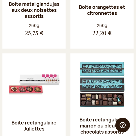
Boite métal giandujas
Boite orangettes et
aux deux noisettes
citronnettes
assortis
Poids net :
Poids net :
260g
260g
25,75 €
22,20 €
Boite rectangulaire
Boite rectangulaire
marron ou bleue 23
Juliettes
chocolats assortis