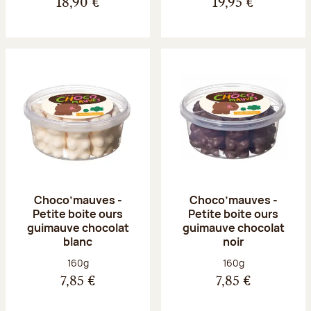
18,90 €
19,95 €
Choco’mauves -
Choco’mauves -
Petite boite ours
Petite boite ours
guimauve chocolat
guimauve chocolat
blanc
noir
Poids net :
Poids net :
160g
160g
7,85 €
7,85 €