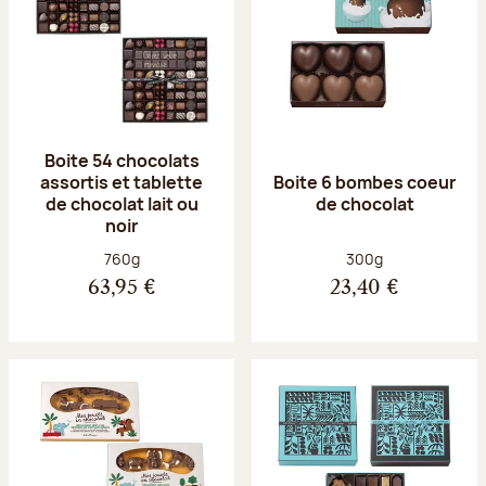
Boite 54 chocolats
assortis et tablette
Boite 6 bombes coeur
de chocolat lait ou
de chocolat
noir
Poids net :
Poids net :
760g
300g
63,95 €
23,40 €