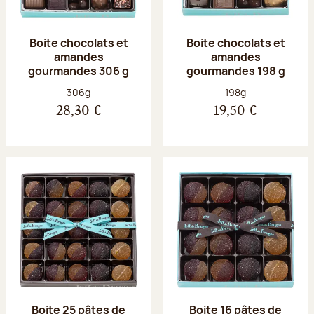
Boite chocolats et
Boite chocolats et
amandes
amandes
gourmandes 306 g
gourmandes 198 g
Poids net :
Poids net :
306g
198g
28,30 €
19,50 €
Boite 25 pâtes de
Boite 16 pâtes de