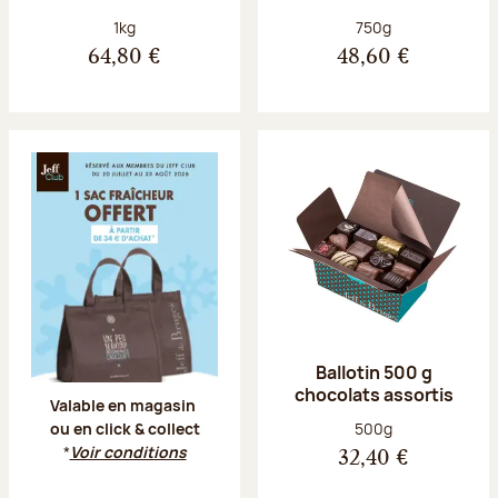
Poids net :
Poids net :
1kg
750g
64,80 €
48,60 €
Offre Jeff Club du 20 juillet au 23 aoû
Ballotin 500 g
chocolats assortis
Valable en magasin
Poids net :
500g
ou en click & collect
*
Voir conditions
32,40 €