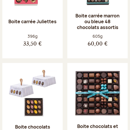
Boite carrée marron
Boite carrée Juliettes
ou bleue 48
chocolats assortis
Poids net :
Poids net :
396g
605g
33,50 €
60,00 €
Boite chocolats et
Boite chocolats