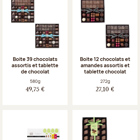
Boite 39 chocolats
Boite 12 chocolats et
assortis et tablette
amandes assortis et
de chocolat
tablette chocolat
Poids net :
Poids net :
580g
272g
49,75 €
27,10 €