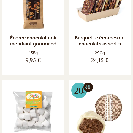
Écorce chocolat noir
Barquette écorces de
mendiant gourmand
chocolats assortis
Poids net :
Poids net :
135g
290g
9,95 €
24,15 €