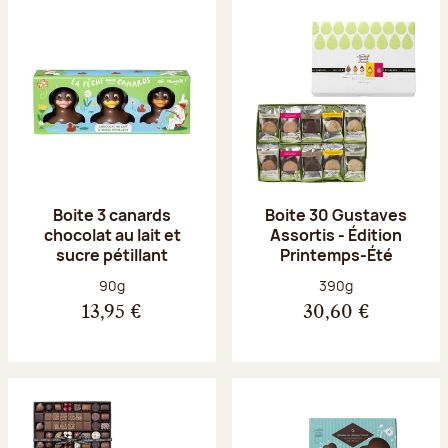
Boite 3 canards
Boite 30 Gustaves
chocolat au lait et
Assortis - Édition
sucre pétillant
Printemps-Été
Poids net :
Poids net :
90g
390g
13,95 €
30,60 €