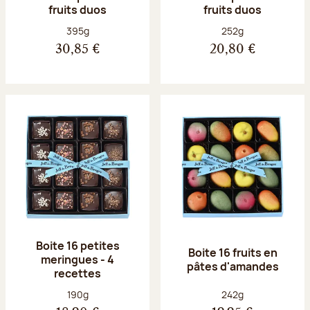
fruits duos
fruits duos
Poids net :
Poids net :
395g
252g
30,85 €
20,80 €
Boite 16 petites
Boite 16 fruits en
meringues - 4
pâtes d'amandes
recettes
Poids net :
Poids net :
190g
242g