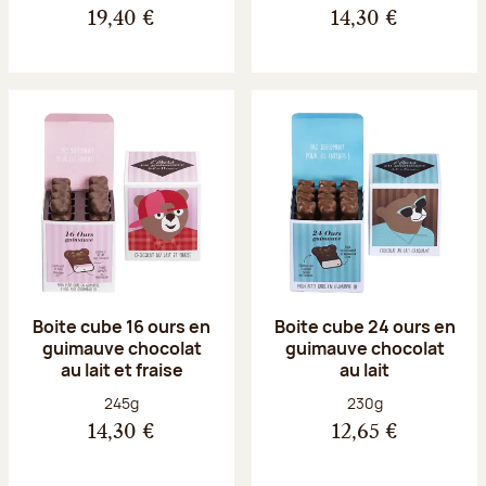
19,40 €
14,30 €
Boite cube 16 ours en
Boite cube 24 ours en
guimauve chocolat
guimauve chocolat
au lait et fraise
au lait
Poids net :
Poids net :
245g
230g
14,30 €
12,65 €