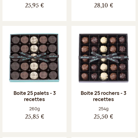
25,95 €
28,10 €
Boite 25 palets - 3
Boite 25 rochers - 3
recettes
recettes
Poids net :
Poids net :
260g
254g
25,85 €
25,50 €