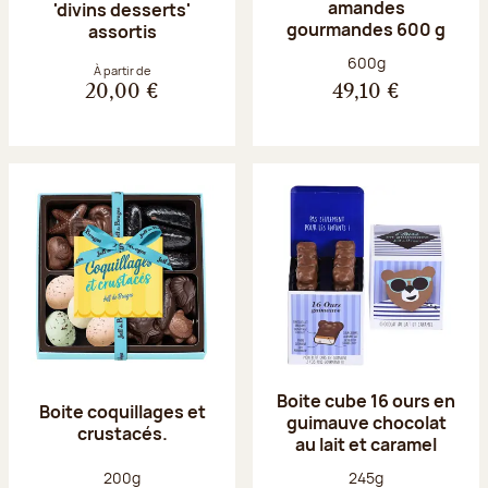
amandes
'divins desserts'
gourmandes 600 g
assortis
Poids net :
600g
À partir de
20,00 €
49,10 €
Boite cube 16 ours en
Boite coquillages et
guimauve chocolat
crustacés.
au lait et caramel
Poids net :
Poids net :
200g
245g