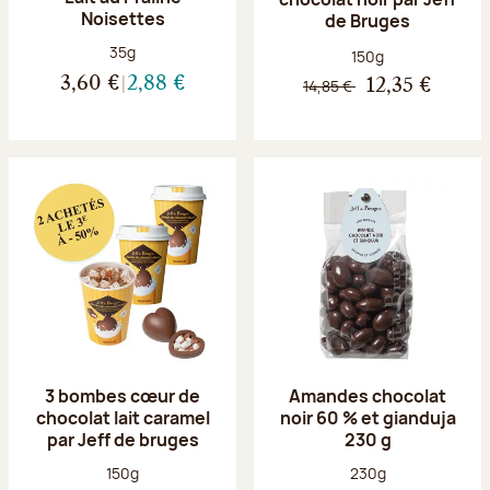
Noisettes
de Bruges
Poids net :
35g
Poids net :
150g
3,60 €
2,88 €
14,85 €
12,35 €
3 bombes cœur de
Amandes chocolat
chocolat lait caramel
noir 60 % et gianduja
par Jeff de bruges
230 g
Poids net :
Poids net :
150g
230g