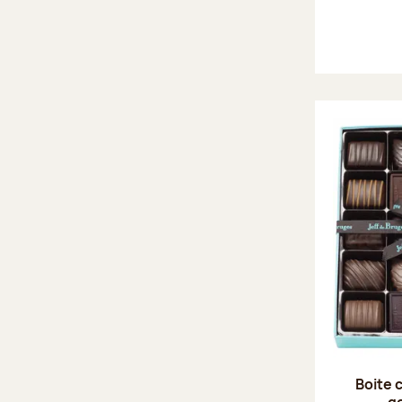
Boite 
g