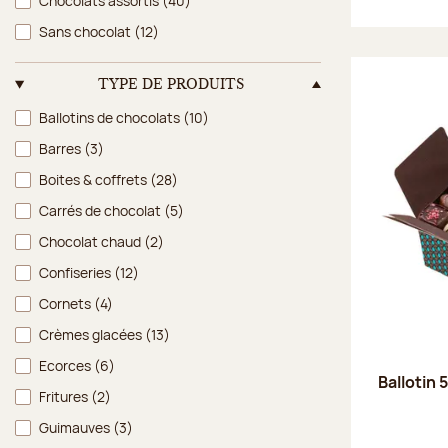
Chocolats assortis
(40)
Sans chocolat
(12)
TYPE DE PRODUITS
Type de produits
Ballotins de chocolats
(10)
Barres
(3)
Boites & coffrets
(28)
Carrés de chocolat
(5)
Chocolat chaud
(2)
Confiseries
(12)
Cornets
(4)
Crèmes glacées
(13)
Ecorces
(6)
Ballotin 
Fritures
(2)
Guimauves
(3)