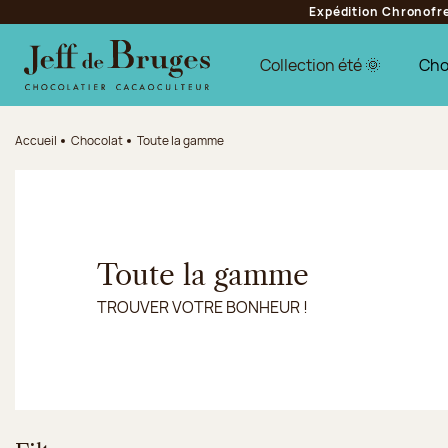
Expédition Chronofres
Aller à la navigation
Aller au contenu principal
Aller au pied de page
Collection été 🌞
Cho
Accueil
Chocolat
Toute la gamme
Toute la gamme
TROUVER VOTRE BONHEUR !