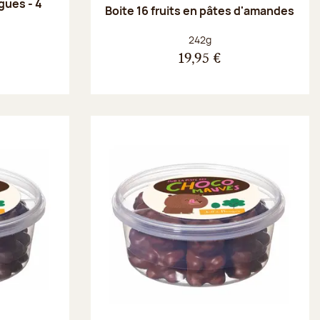
gues - 4
Boite 16 fruits en pâtes d'amandes
Poids net :
242g
19,95 €