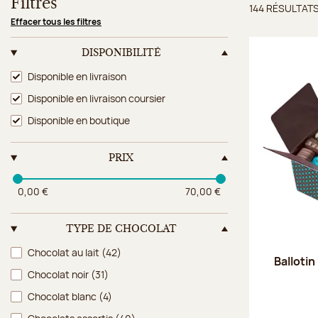
Filtres
144 RÉSULTAT
Résulta
Effacer tous les filtres
DISPONIBILITÉ
Disponibilité
Disponible en livraison
Disponible en livraison coursier
Disponible en boutique
PRIX
0,00 €
70,00 €
TYPE DE CHOCOLAT
Type de chocolat
Chocolat au lait
(42)
Ballotin
Chocolat noir
(31)
Chocolat blanc
(4)