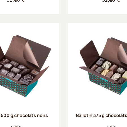
32,40 €
32,40 €
n 500 g chocolats noirs
Ballotin 375 g chocolat
Poids net :
Poids net :