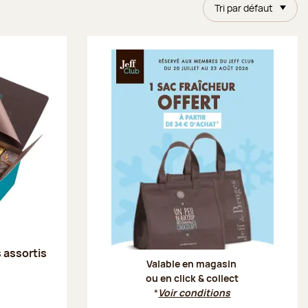
Tri par défaut
Offre Je
s assortis
Valable en magasin
ou en click & collect
*
Voir conditions