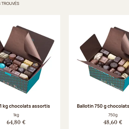
S TROUVÉS
ts trouvés
 1 kg chocolats assortis
Ballotin 750 g chocolat
Poids net :
Poids net :
1kg
750g
64,80 €
48,60 €