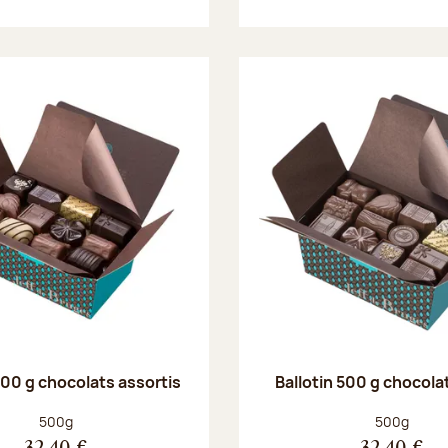
500 g chocolats assortis
Ballotin 500 g chocolat
Poids net :
Poids net :
500g
500g