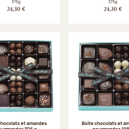
Poids net :
Poids net :
375g
375g
24,30 €
24,30 €
chocolats et amandes
Boite chocolats et 
ourmandes 306 g
gourmandes 198