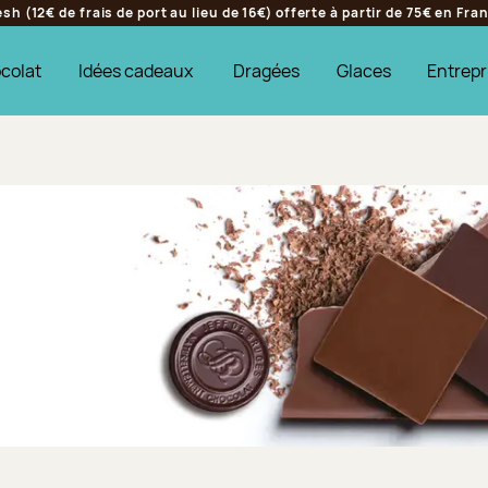
h (12€ de frais de port au lieu de 16€) offerte à partir de 75€ en Fr
colat
Idées cadeaux
Dragées
Glaces
Entrepr