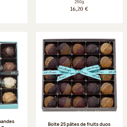
Poids net :
250g
16,20 €
amandes
Boite 25 pâtes de fruits duos
 g