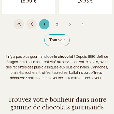
18,90 €
19,95 €
1
2
3
4
...
Première page
Page précédente
Page 1 sur 9
Page
Page
Page
Tout voir
Il n’y a pas plus gourmand que le
chocolat
! Depuis 1986, Jeff de
Bruges met toute sa créativité au service de votre palais, avec
des recettes des plus classiques aux plus originales. Ganaches,
pralinés, rochers, truffes, tablettes, ballotins ou coffrets :
découvrez notre gamme exquise, aux mille et une saveurs.
Trouvez votre bonheur dans notre
gamme de chocolats gourmands