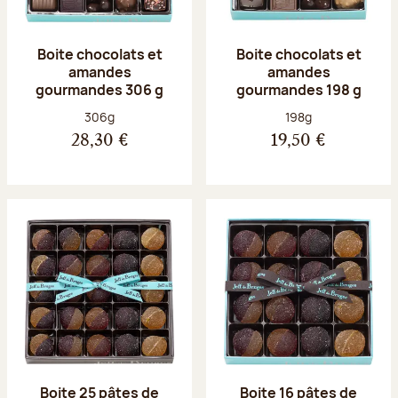
Boite chocolats et
Boite chocolats et
amandes
amandes
gourmandes 306 g
gourmandes 198 g
Poids net :
Poids net :
306g
198g
28,30 €
19,50 €
Boite 25 pâtes de
Boite 16 pâtes de