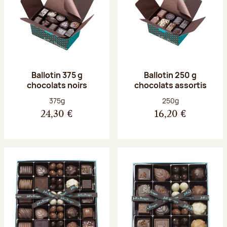
Ballotin 375 g
Ballotin 250 g
chocolats noirs
chocolats assortis
Poids net :
Poids net :
375g
250g
24,30 €
16,20 €