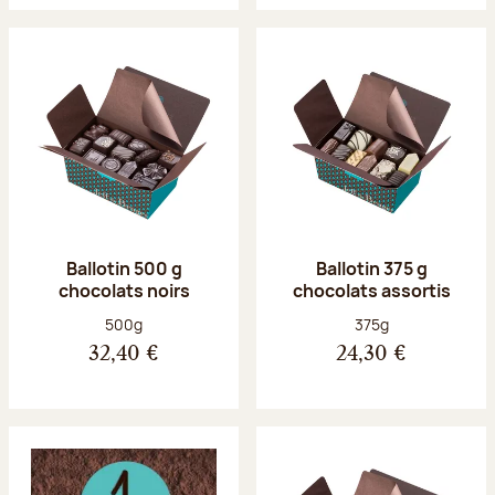
Ballotin 500 g
Ballotin 375 g
chocolats noirs
chocolats assortis
Poids net :
Poids net :
500g
375g
32,40 €
24,30 €