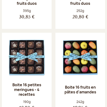
fruits duos
fruits duos
Poids net :
Poids net :
395g
252g
30,85 €
20,80 €
Boite 16 petites
Boite 16 fruits en
meringues - 4
pâtes d'amandes
recettes
Poids net :
Poids net :
190g
242g