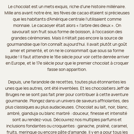
Le chocolat est un mets exquis, riche d’une histoire millénaire.
Mille ans avant notre ère, les fèves de cacao étaient si précieuses
que les habitants d’Amérique centrale l’utilisaient comme
monnaie. Le cacaoyer était alors « l’arbre des dieux ». On
savourait son fruit sous forme de boisson, à l’occasion des
grandes cérémonies. Mais il n’était pas encore la source de
gourmandise que l’on connaît aujourd’hui. Il avait plutôt un goût
amer et pimenté, et on ne le consommait que sous sa forme
liquide ! Il faut attendre le 16e siècle pour voir cette denrée arriver
en Europe, et le 17e siècle pour que le premier chocolat à croquer
fasse son apparition.
Depuis, une farandole de recettes, toutes plus étonnantes les
unes que les autres, ont été inventées. Et les chocolatiers Jeff de
Bruges ne se sont pas fait prier pour contribuer à cette aventure
gourmande. Plongez dans un univers de saveurs affriolantes, des
plus classiques au plus audacieuses. Chocolat au lait, noir, blanc,
ambré, gianduja ou blanc marbré : douceur, finesse et intensité
sont au rendez-vous. Découvrez nos multiples parfums et
inclusions fondantes ou croquantes : ganache, praliné, caramel,
fruits, meringue ou encore pâte d’amande. Il y en a pour tous les