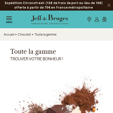
Expédition Chronofresh (12€ de frais de port au lieu de 16€)
Aller à la navigation
offerte à partir de 75€ en France métropolitaine
Fer
Aller au contenu principal
Aller au pied de page
Nos boutiques
S’identifie
Mon p
MENU
Accueil
Chocolat
Toute la gamme
Toute la gamme
TROUVER VOTRE BONHEUR !