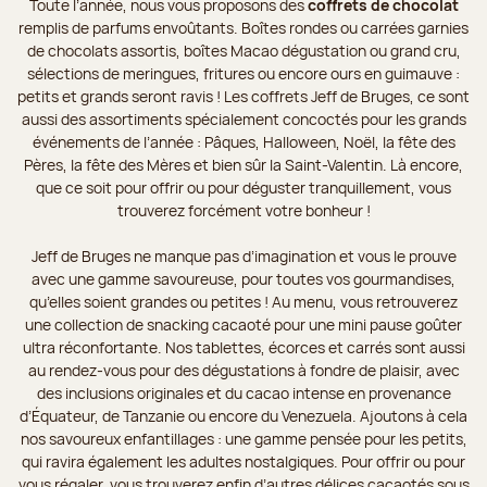
Toute l’année, nous vous proposons des
coffrets de chocolat
remplis de parfums envoûtants. Boîtes rondes ou carrées garnies
de chocolats assortis, boîtes Macao dégustation ou grand cru,
sélections de meringues, fritures ou encore ours en guimauve :
petits et grands seront ravis ! Les coffrets Jeff de Bruges, ce sont
aussi des assortiments spécialement concoctés pour les grands
événements de l’année : Pâques, Halloween, Noël, la fête des
Pères, la fête des Mères et bien sûr la Saint-Valentin. Là encore,
que ce soit pour offrir ou pour déguster tranquillement, vous
trouverez forcément votre bonheur !
Jeff de Bruges ne manque pas d’imagination et vous le prouve
avec une gamme savoureuse, pour toutes vos gourmandises,
qu’elles soient grandes ou petites ! Au menu, vous retrouverez
une collection de snacking cacaoté pour une mini pause goûter
ultra réconfortante. Nos tablettes, écorces et carrés sont aussi
au rendez-vous pour des dégustations à fondre de plaisir, avec
des inclusions originales et du cacao intense en provenance
d’Équateur, de Tanzanie ou encore du Venezuela. Ajoutons à cela
nos savoureux enfantillages : une gamme pensée pour les petits,
qui ravira également les adultes nostalgiques. Pour offrir ou pour
vous régaler, vous trouverez enfin d’autres délices cacaotés sous