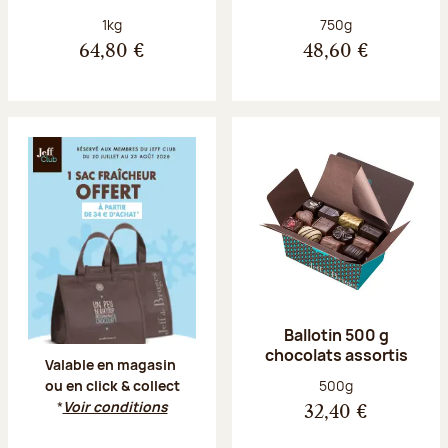
Poids net :
Poids net :
1kg
750g
64,80 €
48,60 €
Offre Jeff Club du 20 juillet au 23 aoû
Ballotin 500 g
chocolats assortis
Valable en magasin
Poids net :
500g
ou en click & collect
*
Voir conditions
32,40 €