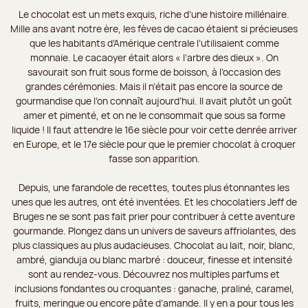
Le chocolat est un mets exquis, riche d’une histoire millénaire.
Mille ans avant notre ère, les fèves de cacao étaient si précieuses
que les habitants d’Amérique centrale l’utilisaient comme
monnaie. Le cacaoyer était alors « l’arbre des dieux ». On
savourait son fruit sous forme de boisson, à l’occasion des
grandes cérémonies. Mais il n’était pas encore la source de
gourmandise que l’on connaît aujourd’hui. Il avait plutôt un goût
amer et pimenté, et on ne le consommait que sous sa forme
liquide ! Il faut attendre le 16e siècle pour voir cette denrée arriver
en Europe, et le 17e siècle pour que le premier chocolat à croquer
fasse son apparition.
Depuis, une farandole de recettes, toutes plus étonnantes les
unes que les autres, ont été inventées. Et les chocolatiers Jeff de
Bruges ne se sont pas fait prier pour contribuer à cette aventure
gourmande. Plongez dans un univers de saveurs affriolantes, des
plus classiques au plus audacieuses. Chocolat au lait, noir, blanc,
ambré, gianduja ou blanc marbré : douceur, finesse et intensité
sont au rendez-vous. Découvrez nos multiples parfums et
inclusions fondantes ou croquantes : ganache, praliné, caramel,
fruits, meringue ou encore pâte d’amande. Il y en a pour tous les