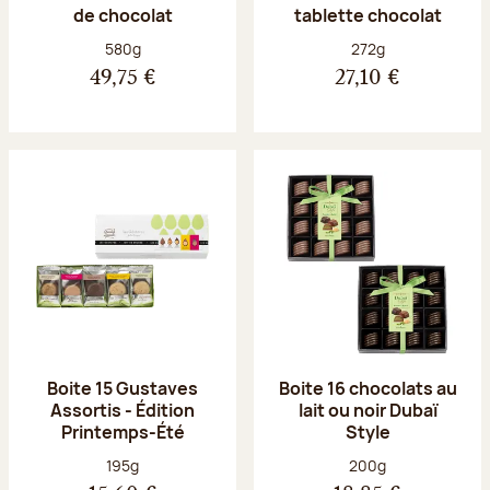
de chocolat
tablette chocolat
Poids net :
Poids net :
580g
272g
49,75 €
27,10 €
Boite 15 Gustaves
Boite 16 chocolats au
Assortis - Édition
lait ou noir Dubaï
Printemps-Été
Style
Poids net :
Poids net :
195g
200g