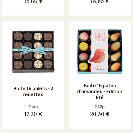
15,60 €
18,85 €
Boite 16 pâtes
Boite 16 palets - 3
d'amandes - Édition
recettes
Été
Poids net :
Poids net :
164g
242g
17,20 €
20,50 €