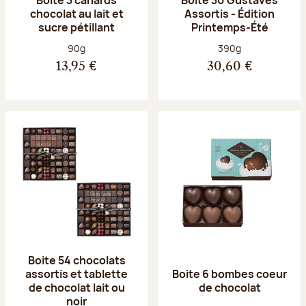
chocolat au lait et
Assortis - Édition
sucre pétillant
Printemps-Été
Poids net :
Poids net :
90g
390g
13,95 €
30,60 €
Boite 54 chocolats
assortis et tablette
Boite 6 bombes coeur
de chocolat lait ou
de chocolat
noir