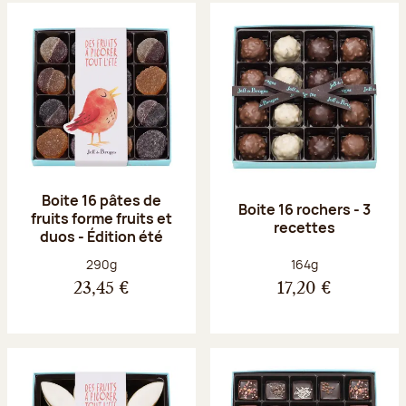
Boite 16 pâtes de
Boite 16 rochers - 3
fruits forme fruits et
recettes
duos - Édition été
Poids net :
Poids net :
290g
164g
23,45 €
17,20 €