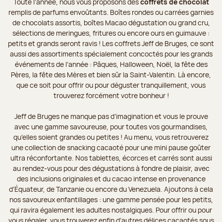
Toute l’année, nous vous proposons des
coffrets de chocolat
remplis de parfums envoûtants. Boîtes rondes ou carrées garnies
de chocolats assortis, boîtes Macao dégustation ou grand cru,
sélections de meringues, fritures ou encore ours en guimauve :
petits et grands seront ravis ! Les coffrets Jeff de Bruges, ce sont
aussi des assortiments spécialement concoctés pour les grands
événements de l’année : Pâques, Halloween, Noël, la fête des
Pères, la fête des Mères et bien sûr la Saint-Valentin. Là encore,
que ce soit pour offrir ou pour déguster tranquillement, vous
trouverez forcément votre bonheur !
Jeff de Bruges ne manque pas d’imagination et vous le prouve
avec une gamme savoureuse, pour toutes vos gourmandises,
qu’elles soient grandes ou petites ! Au menu, vous retrouverez
une collection de snacking cacaoté pour une mini pause goûter
ultra réconfortante. Nos tablettes, écorces et carrés sont aussi
au rendez-vous pour des dégustations à fondre de plaisir, avec
des inclusions originales et du cacao intense en provenance
d’Équateur, de Tanzanie ou encore du Venezuela. Ajoutons à cela
nos savoureux enfantillages : une gamme pensée pour les petits,
qui ravira également les adultes nostalgiques. Pour offrir ou pour
vous régaler, vous trouverez enfin d’autres délices cacaotés sous