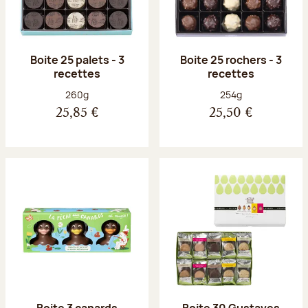
Boite 25 palets - 3
Boite 25 rochers - 3
recettes
recettes
Poids net :
Poids net :
260g
254g
25,85 €
25,50 €
Boite 3 canards
Boite 30 Gustaves