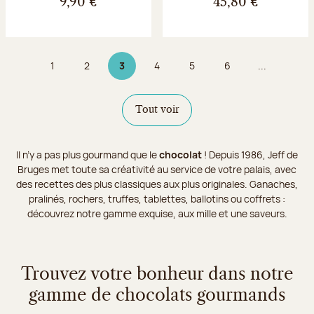
9,90 €
45,80 €
1
2
3
4
5
6
...
Page
Page
Page 3 sur 9
Page
Page
Page
Tout voir
Il n’y a pas plus gourmand que le
chocolat
! Depuis 1986, Jeff de
Bruges met toute sa créativité au service de votre palais, avec
des recettes des plus classiques aux plus originales. Ganaches,
pralinés, rochers, truffes, tablettes, ballotins ou coffrets :
découvrez notre gamme exquise, aux mille et une saveurs.
Trouvez votre bonheur dans notre
gamme de chocolats gourmands