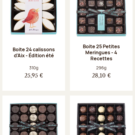
Boite 25 Petites
Boite 24 calissons
Meringues - 4
d'Aix - Édition été
Recettes
Poids net :
Poids net :
310g
296g
25,95 €
28,10 €