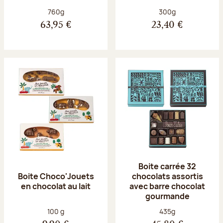
Poids net :
Poids net :
760g
300g
63,95 €
23,40 €
Boite carrée 32
Boite Choco'Jouets
chocolats assortis
en chocolat au lait
avec barre chocolat
gourmande
Poids net :
Poids net :
100 g
435g