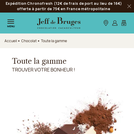
Expédition Chronofresh (12€ de frais de port au lieu de 16€)
Aller à la navigation
offerte à partir de 75€ en France métropolitaine
Fer
Aller au contenu principal
Aller au pied de page
Nos boutiques
S’identifie
Mon p
MENU
Accueil
Chocolat
Toute la gamme
Toute la gamme
TROUVER VOTRE BONHEUR !