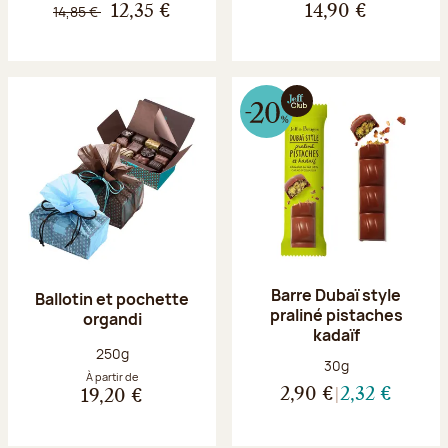
14,85 €
12,35 €
14,90 €
Barre Dubaï style
Ballotin et pochette
praliné pistaches
organdi
kadaïf
Poids net :
250g
Poids net :
30g
À partir de
2,90 €
2,32 €
19,20 €