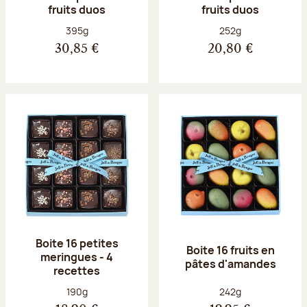
fruits duos
fruits duos
Poids net :
Poids net :
395g
252g
30,85 €
20,80 €
Boite 16 petites
Boite 16 fruits en
meringues - 4
pâtes d'amandes
recettes
Poids net :
Poids net :
190g
242g