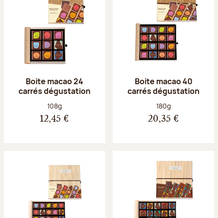
Boite macao 24
Boite macao 40
carrés dégustation
carrés dégustation
Poids net :
Poids net :
108g
180g
12,45 €
20,35 €