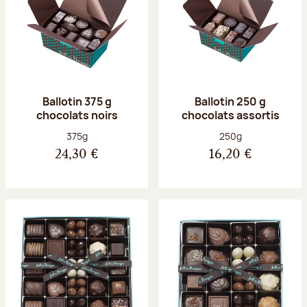
Ballotin 375 g
Ballotin 250 g
chocolats noirs
chocolats assortis
Poids net :
Poids net :
375g
250g
24,30 €
16,20 €