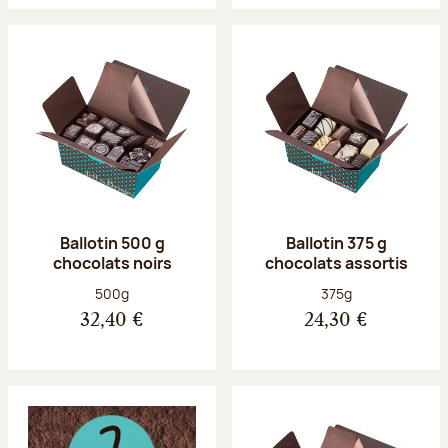
Ballotin 500 g
Ballotin 375 g
chocolats noirs
chocolats assortis
Poids net :
Poids net :
500g
375g
32,40 €
24,30 €