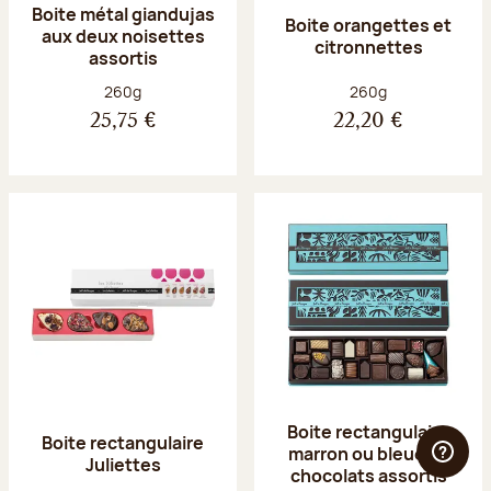
Boite métal giandujas
Boite orangettes et
aux deux noisettes
citronnettes
assortis
Poids net :
Poids net :
260g
260g
25,75 €
22,20 €
Boite rectangulaire
Boite rectangulaire
marron ou bleue 23
Juliettes
chocolats assortis