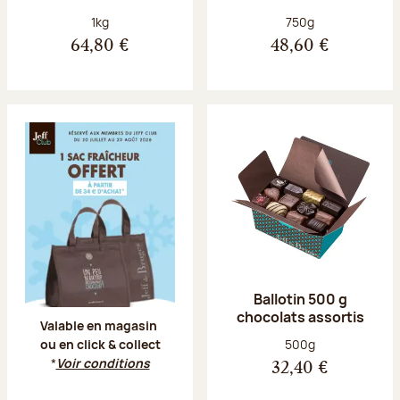
Poids net :
Poids net :
1kg
750g
64,80 €
48,60 €
Offre Jeff Club du 20 juillet au 23 aoû
Ballotin 500 g
chocolats assortis
Valable en magasin
Poids net :
500g
ou en click & collect
*
Voir conditions
32,40 €