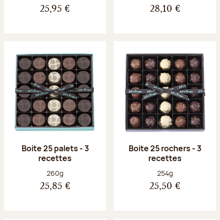
25,95 €
28,10 €
Boite 25 palets - 3
Boite 25 rochers - 3
recettes
recettes
Poids net :
Poids net :
260g
254g
25,85 €
25,50 €