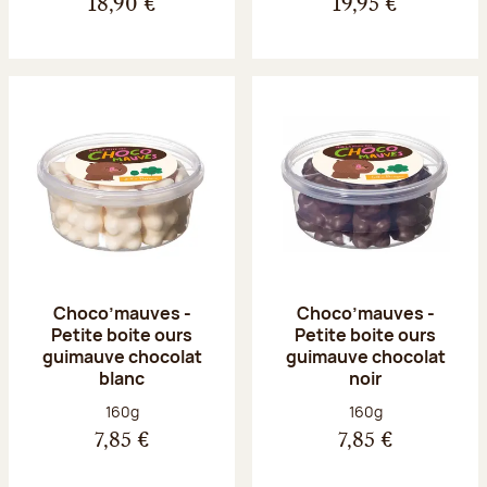
18,90 €
19,95 €
Choco’mauves -
Choco’mauves -
Petite boite ours
Petite boite ours
guimauve chocolat
guimauve chocolat
blanc
noir
Poids net :
Poids net :
160g
160g
7,85 €
7,85 €