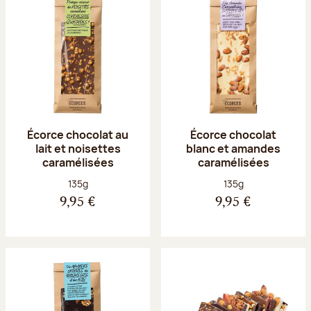
Écorce chocolat au
Écorce chocolat
lait et noisettes
blanc et amandes
caramélisées
caramélisées
Poids net :
Poids net :
135g
135g
9,95 €
9,95 €