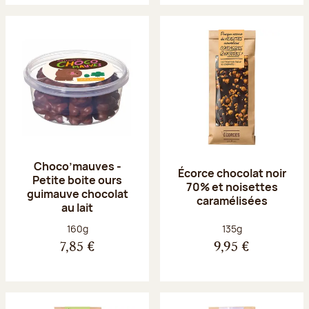
Choco’mauves -
Écorce chocolat noir
Petite boite ours
70% et noisettes
guimauve chocolat
caramélisées
au lait
Poids net :
Poids net :
160g
135g
7,85 €
9,95 €