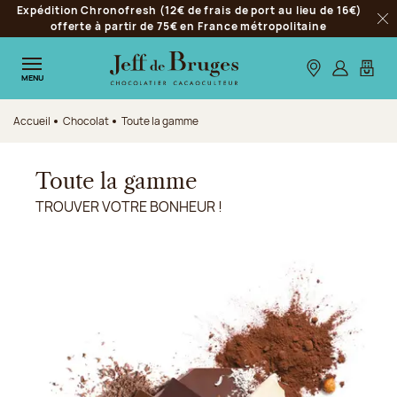
Expédition Chronofresh (12€ de frais de port au lieu de 16€)
Aller à la navigation
offerte à partir de 75€ en France métropolitaine
Fer
Aller au contenu principal
Aller au pied de page
Nos boutiques
S’identifie
Mon p
MENU
Accueil
Chocolat
Toute la gamme
Toute la gamme
TROUVER VOTRE BONHEUR !