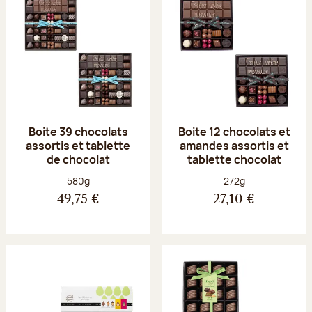
Boite 39 chocolats
Boite 12 chocolats et
assortis et tablette
amandes assortis et
de chocolat
tablette chocolat
Poids net :
Poids net :
580g
272g
49,75 €
27,10 €