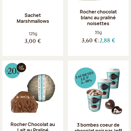
Rocher chocolat
Sachet
blanc au praliné
Marshmallows
noisettes
Poids net :
35g
Poids net :
125g
3,60 €
2,88 €
3,00 €
Rocher Chocolat au
3 bombes coeur de
Lait au Praliné
chocolat noir par Jeff