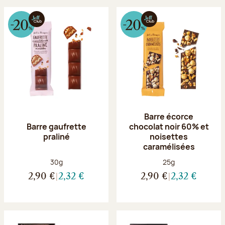
Barre écorce
Barre gaufrette
chocolat noir 60% et
praliné
noisettes
caramélisées
Poids net :
Poids net :
30g
25g
2,90 €
2,32 €
2,90 €
2,32 €