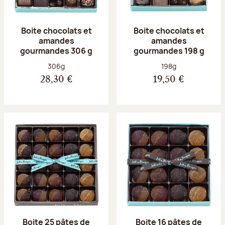
Boite chocolats et
Boite chocolats et
amandes
amandes
gourmandes 306 g
gourmandes 198 g
Poids net :
Poids net :
306g
198g
28,30 €
19,50 €
Boite 25 pâtes de
Boite 16 pâtes de