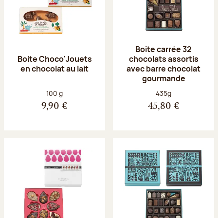
Boite carrée 32
Boite Choco'Jouets
chocolats assortis
en chocolat au lait
avec barre chocolat
gourmande
Poids net :
Poids net :
100 g
435g
9,90 €
45,80 €