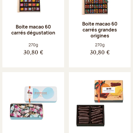
Boite macao 60
Boite macao 60
carrés grandes
carrés dégustation
origines
Poids net :
Poids net :
270g
270g
30,80 €
30,80 €