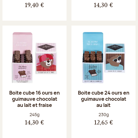
19,40 €
14,30 €
Boite cube 16 ours en
Boite cube 24 ours en
guimauve chocolat
guimauve chocolat
au lait et fraise
au lait
Poids net :
Poids net :
245g
230g
14,30 €
12,65 €