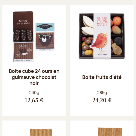
Boite cube 24 ours en
guimauve chocolat
Boite fruits d'été
noir
Poids net :
Poids net :
230g
285g
12,65 €
24,20 €