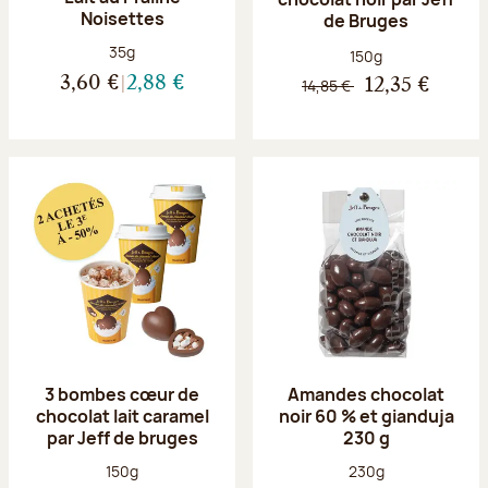
Noisettes
de Bruges
Poids net :
35g
Poids net :
150g
3,60 €
2,88 €
14,85 €
12,35 €
3 bombes cœur de
Amandes chocolat
chocolat lait caramel
noir 60 % et gianduja
par Jeff de bruges
230 g
Poids net :
Poids net :
150g
230g