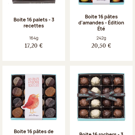
Boite 16 pâtes
Boite 16 palets - 3
d'amandes - Édition
recettes
Été
Poids net :
Poids net :
164g
242g
17,20 €
20,50 €
Boite 16 pâtes de
Boite 16 rochers - 3