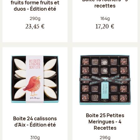
fruits forme fruits et
recettes
duos - Édition été
Poids net :
Poids net :
290g
164g
23,45 €
17,20 €
Boite 25 Petites
Boite 24 calissons
Meringues - 4
d'Aix - Édition été
Recettes
Poids net :
Poids net :
310g
296g