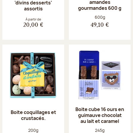
amandes
'divins desserts'
gourmandes 600 g
assortis
Poids net :
600g
À partir de
20,00 €
49,10 €
Boite cube 16 ours en
Boite coquillages et
guimauve chocolat
crustacés.
au lait et caramel
Poids net :
Poids net :
200g
245g