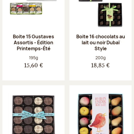
Boite 15 Gustaves
Boite 16 chocolats au
Assortis - Édition
lait ou noir Dubaï
Printemps-Été
Style
Poids net :
Poids net :
195g
200g
15,60 €
18,85 €