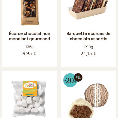
Écorce chocolat noir
Barquette écorces de
mendiant gourmand
chocolats assortis
Poids net :
Poids net :
135g
290g
9,95 €
24,15 €