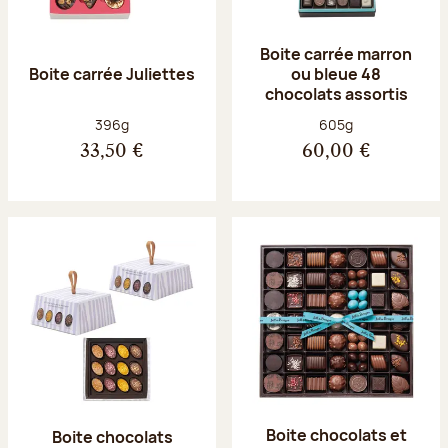
Boite carrée marron
Boite carrée Juliettes
ou bleue 48
chocolats assortis
Poids net :
Poids net :
396g
605g
33,50 €
60,00 €
Boite chocolats et
Boite chocolats