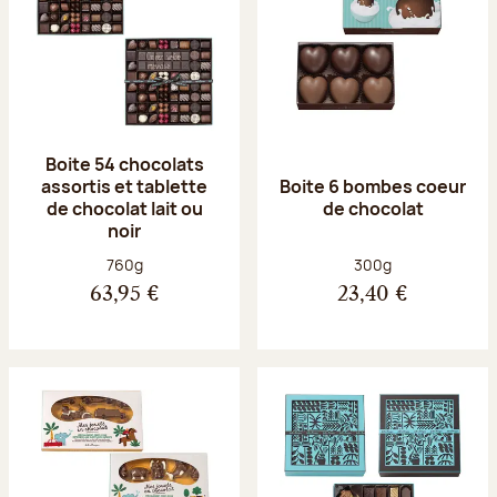
Boite 54 chocolats
assortis et tablette
Boite 6 bombes coeur
de chocolat lait ou
de chocolat
noir
Poids net :
Poids net :
760g
300g
63,95 €
23,40 €