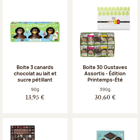
Boite 3 canards
Boite 30 Gustaves
chocolat au lait et
Assortis - Édition
sucre pétillant
Printemps-Été
Poids net :
Poids net :
90g
390g
13,95 €
30,60 €