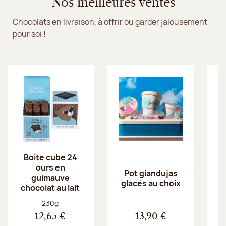
Nos meilleures ventes
Chocolats en livraison, à offrir ou garder jalousement
pour soi !
Boite cube 24
ours en
Pot giandujas
guimauve
glacés au choix
chocolat au lait
Poids net :
230g
12,65 €
13,90 €