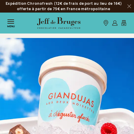
Expédition Chronofresh (12€ de frais de port au lieu de 16€)
Aller à la navigation
offerte à partir de 75€ en France métropolitaine
Fer
Aller au contenu principal
Aller au pied de page
Nos boutiques
S’identifie
Mon p
MENU
Chocolatier Jeff de Bruges