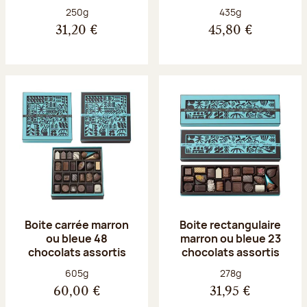
Poids net :
Poids net :
250g
435g
31,20 €
45,80 €
Boite carrée marron
Boite rectangulaire
ou bleue 48
marron ou bleue 23
chocolats assortis
chocolats assortis
Poids net :
Poids net :
605g
278g
60,00 €
31,95 €