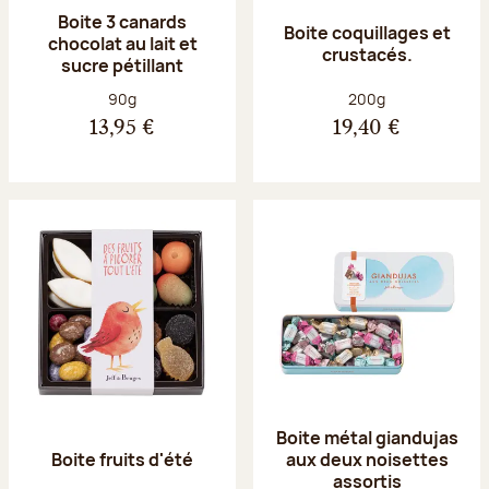
Boite 3 canards
Boite coquillages et
chocolat au lait et
crustacés.
sucre pétillant
Poids net :
Poids net :
90g
200g
13,95 €
19,40 €
Boite métal giandujas
Boite fruits d'été
aux deux noisettes
assortis