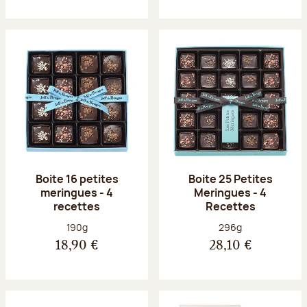
Boite 16 petites
Boite 25 Petites
meringues - 4
Meringues - 4
recettes
Recettes
Poids net :
Poids net :
190g
296g
18,90 €
28,10 €