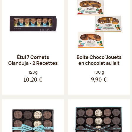
Étui 7 Cornets
Boite Choco'Jouets
Gianduja - 2 Recettes
en chocolat au lait
Poids net :
Poids net :
120g
100 g
10,20 €
9,90 €