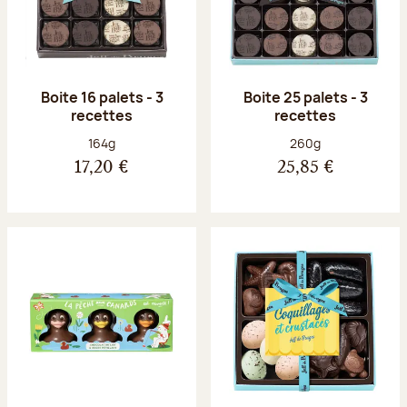
Boite 16 palets - 3
Boite 25 palets - 3
recettes
recettes
Poids net :
Poids net :
164g
260g
17,20 €
25,85 €