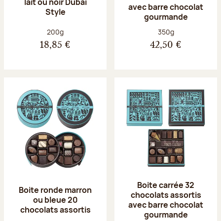
lait ou noir Dubaï
avec barre chocolat
Style
gourmande
Poids net :
Poids net :
200g
350g
18,85 €
42,50 €
Boite carrée 32
Boite ronde marron
chocolats assortis
ou bleue 20
avec barre chocolat
chocolats assortis
gourmande