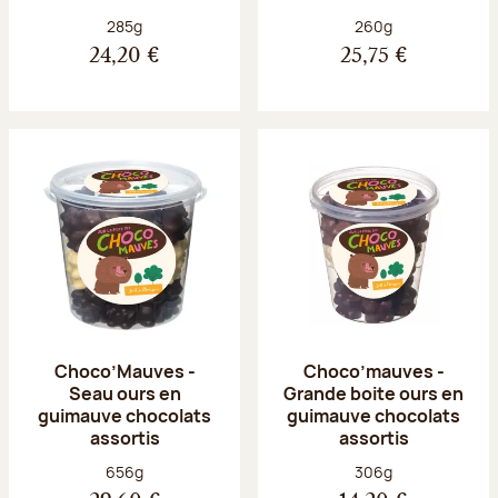
Poids net :
Poids net :
285g
260g
24,20 €
25,75 €
Choco’Mauves -
Choco’mauves -
Seau ours en
Grande boite ours en
guimauve chocolats
guimauve chocolats
assortis
assortis
Poids net :
Poids net :
656g
306g