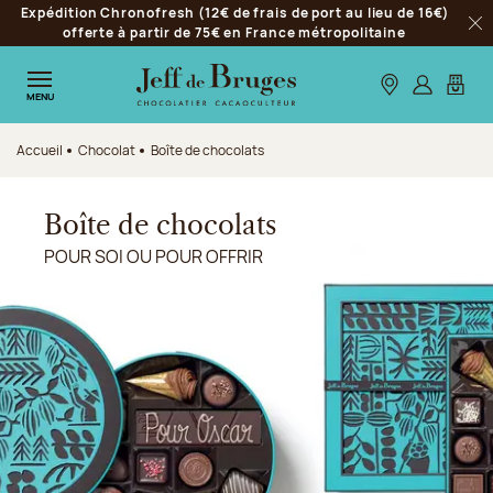
Expédition Chronofresh (12€ de frais de port au lieu de 16€)
Aller à la navigation
offerte à partir de 75€ en France métropolitaine
Fer
Aller au contenu principal
Aller au pied de page
Nos boutiques
S’identifie
Mon p
MENU
Accueil
Chocolat
Boîte de chocolats
Boîte de chocolats
POUR SOI OU POUR OFFRIR