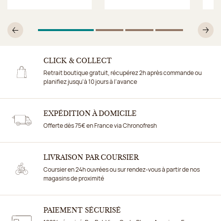
1
Sur 4
2
Sur 4
3
Sur 4
4
Sur 4
Précédent
Su
CLICK & COLLECT
Retrait boutique gratuit, récupérez 2h après commande ou
planifiez jusqu'à 10 jours à l'avance
EXPÉDITION À DOMICILE
Offerte dès 75€ en France via Chronofresh
LIVRAISON PAR COURSIER
Coursier en 24h ouvrées ou sur rendez-vous à partir de nos
magasins de proximité
PAIEMENT SÉCURISÉ