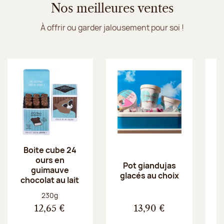
Nos meilleures ventes
À offrir ou garder jalousement pour soi !
Boite cube 24
ours en
Pot giandujas
guimauve
glacés au choix
chocolat au lait
Poids net :
230g
12,65 €
13,90 €