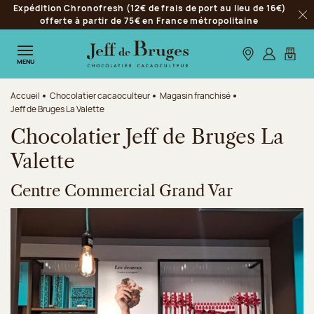
Expédition Chronofresh (12€ de frais de port au lieu de 16€)
Aller à la navigation
offerte à partir de 75€ en France métropolitaine
Fer
Aller au contenu principal
Aller au pied de page
Nos boutiques
S’identifie
Mon p
MENU
Accueil
Chocolatier cacaoculteur
Magasin franchisé
Jeff de Bruges La Valette
Chocolatier Jeff de Bruges La
Valette
Centre Commercial Grand Var