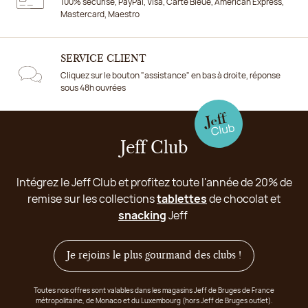
100% sécurisé, PayPal, Visa, Carte Bleue, American Express,
Mastercard, Maestro
SERVICE CLIENT
Cliquez sur le bouton "assistance" en bas à droite, réponse
sous 48h ouvrées
Jeff Club
Intégrez le Jeff Club et profitez toute l'année de 20% de
remise sur les collections
tablettes
de chocolat et
snacking
Jeff
Je rejoins le plus gourmand des clubs !
Toutes nos offres sont valables dans les magasins Jeff de Bruges de France
métropolitaine, de Monaco et du Luxembourg (hors Jeff de Bruges outlet).