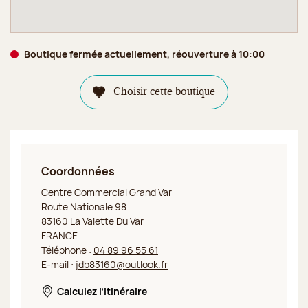
Boutique fermée actuellement, réouverture à 10:00
Choisir cette boutique
Coordonnées
Jeff de Bruges La Valette
Centre Commercial Grand Var
Route Nationale 98
83160 La Valette Du Var
FRANCE
Téléphone :
04 89 96 55 61
E-mail :
jdb83160@outlook.fr
Calculez l’itinéraire
Nouvelle fenêtre