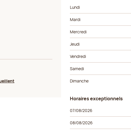
Jour de la semaine
Horaires
Lundi
Mardi
Mercredi
Jeudi
Vendredi
Samedi
ueillent
Dimanche
Horaires exceptionnels
Horaires exceptionnels
Jour de la semaine
Horaires
07/08/2026
08/08/2026