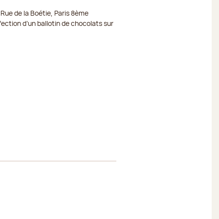
 Rue de la Boétie, Paris 8ème
Fermé
ection d’un ballotin de chocolats sur
Fermé
Fermé
Fermé
Fermé