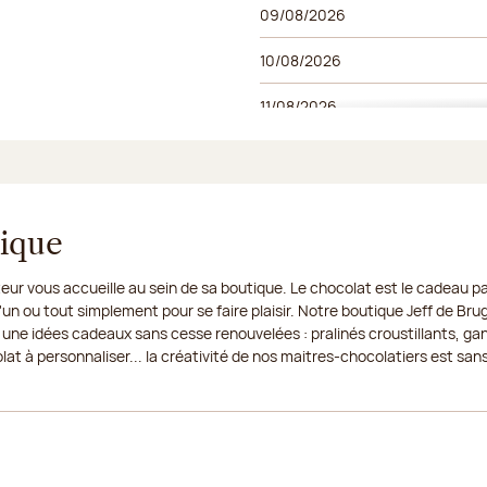
09/08/2026
10/08/2026
11/08/2026
12/08/2026
13/08/2026
tique
14/08/2026
eur vous accueille au sein de sa boutique. Le chocolat est le cadeau par
15/08/2026
un ou tout simplement pour se faire plaisir. Notre boutique Jeff de Bru
 une idées cadeaux sans cesse renouvelées : pralinés croustillants, ga
16/08/2026
t à personnaliser... la créativité de nos maitres-chocolatiers est sans 
17/08/2026
18/08/2026
19/08/2026