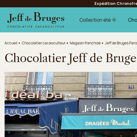
Expédition Chronofres
Aller à la navigation
Aller au contenu principal
Aller au pied de page
Collection été 🌞
Cho
Accueil
Chocolatier cacaoculteur
Magasin franchisé
Jeff de Bruges Pari
Chocolatier Jeff de Bruge