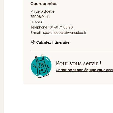
Coordonnées
Jeff de Bruges Paris Boétie
71 rue la Boétie
75008 Paris
FRANCE
Téléphone :
01 40 74 08 90
E-mail :
spc-chocolat@wanadoo.fr
Calculez l’itinéraire
Nouvelle fenêtre
Pour vous servir !
Christine et son équipe vous acc