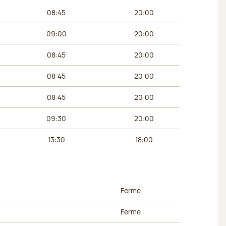
 du matin
Horaires de l’après-midi
08:45
20:00
09:00
20:00
08:45
20:00
08:45
20:00
08:45
20:00
09:30
20:00
13:30
18:00
 du matin
Horaires de l’après-midi
Fermé
Fermé