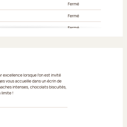
Fermé
Fermé
Fermé
Fermé
Fermé
Fermé
 excellence lorsque l'on est invité
Fermé
ges vous accueille dans un écrin de
naches intenses, chocolats biscuités,
Fermé
limite !
Fermé
Fermé
Fermé