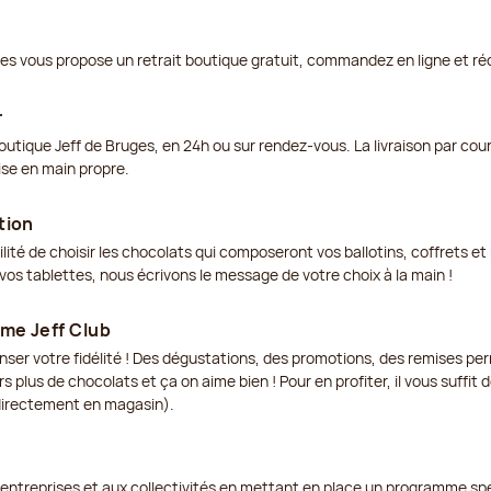
ges vous propose un retrait boutique gratuit, commandez en ligne et ré
r
outique Jeff de Bruges, en 24h ou sur rendez-vous. La livraison par cou
ise en main propre.
tion
ilité de choisir les chocolats qui composeront vos ballotins, coffrets 
os tablettes, nous écrivons le message de votre choix à la main !
me Jeff Club
enser votre fidélité ! Des dégustations, des promotions, des remises p
s plus de chocolats et ça on aime bien ! Pour en profiter, il vous suffit
 directement en magasin).
 entreprises et aux collectivités en mettant en place un programme spé