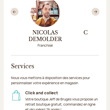
Précédent
Sui
ER
NICOLAS
CINDY D
Franc
DEMOLDER
Franchisé
Services
Nous vous mettons à disposition des services pour
personnaliser votre expérience en magasin
Click and collect
Votre boutique Jeff de Bruges vous propose un
retrait boutique gratuit, commandez en ligne
et récupérez 2h après !