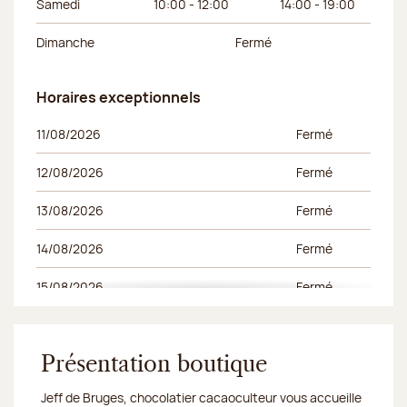
Samedi
10:00 - 12:00
14:00 - 19:00
Dimanche
Fermé
Horaires exceptionnels
Horaires exceptionnels
Jour de la semaine
Horaires du matin
Horaires de l’apr
11/08/2026
Fermé
12/08/2026
Fermé
13/08/2026
Fermé
14/08/2026
Fermé
15/08/2026
Fermé
16/08/2026
Fermé
17/08/2026
Présentation boutique
Fermé
Jeff de Bruges, chocolatier cacaoculteur vous accueille
18/08/2026
Fermé