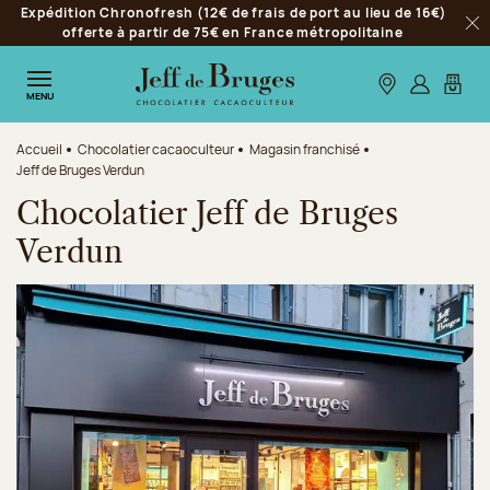
Expédition Chronofresh (12€ de frais de port au lieu de 16€)
Aller à la navigation
offerte à partir de 75€ en France métropolitaine
Fer
Aller au contenu principal
Aller au pied de page
Nos boutiques
S’identifie
Mon p
MENU
Accueil
Chocolatier cacaoculteur
Magasin franchisé
Jeff de Bruges Verdun
Chocolatier Jeff de Bruges
Verdun