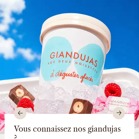
Précédent
Suiv
Vous connaissez nos giandujas
?