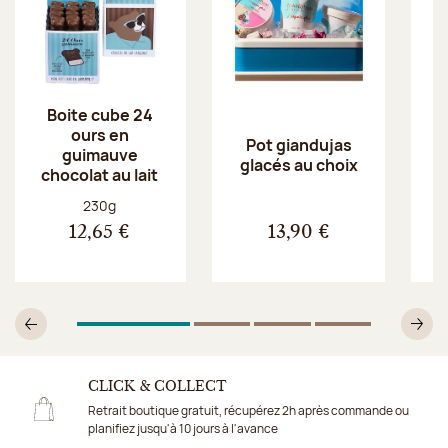
Boite cube 24
ours en
Pot giandujas
guimauve
glacés au choix
chocolat au lait
Poids net :
230g
12,65 €
13,90 €
1
Sur 4
2
Sur 4
3
Sur 4
4
Sur 4
Précédent
Su
CLICK & COLLECT
Retrait boutique gratuit, récupérez 2h après commande ou
planifiez jusqu'à 10 jours à l'avance