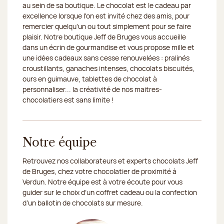
au sein de sa boutique. Le chocolat est le cadeau par
excellence lorsque l'on est invité chez des amis, pour
19/08/2026
Fermé
remercier quelqu'un ou tout simplement pour se faire
plaisir. Notre boutique Jeff de Bruges vous accueille
20/08/2026
Fermé
dans un écrin de gourmandise et vous propose mille et
une idées cadeaux sans cesse renouvelées : pralinés
21/08/2026
Fermé
croustillants, ganaches intenses, chocolats biscuités,
ours en guimauve, tablettes de chocolat à
22/08/2026
Fermé
personnaliser... la créativité de nos maitres-
chocolatiers est sans limite !
24/08/2026
Fermé
25/08/2026
Fermé
Notre équipe
26/08/2026
Fermé
Retrouvez nos collaborateurs et experts chocolats Jeff
27/08/2026
Fermé
de Bruges, chez votre chocolatier de proximité à
Verdun. Notre équipe est à votre écoute pour vous
28/08/2026
Fermé
guider sur le choix d’un coffret cadeau ou la confection
d’un ballotin de chocolats sur mesure.
29/08/2026
Fermé