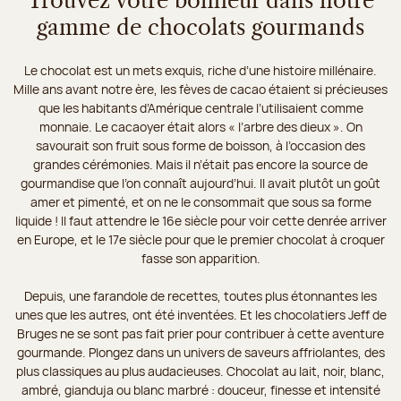
Trouvez votre bonheur dans notre
gamme de chocolats gourmands
Le chocolat est un mets exquis, riche d’une histoire millénaire.
Mille ans avant notre ère, les fèves de cacao étaient si précieuses
que les habitants d’Amérique centrale l’utilisaient comme
monnaie. Le cacaoyer était alors « l’arbre des dieux ». On
savourait son fruit sous forme de boisson, à l’occasion des
grandes cérémonies. Mais il n’était pas encore la source de
gourmandise que l’on connaît aujourd’hui. Il avait plutôt un goût
amer et pimenté, et on ne le consommait que sous sa forme
liquide ! Il faut attendre le 16e siècle pour voir cette denrée arriver
en Europe, et le 17e siècle pour que le premier chocolat à croquer
fasse son apparition.
Depuis, une farandole de recettes, toutes plus étonnantes les
unes que les autres, ont été inventées. Et les chocolatiers Jeff de
Bruges ne se sont pas fait prier pour contribuer à cette aventure
gourmande. Plongez dans un univers de saveurs affriolantes, des
plus classiques au plus audacieuses. Chocolat au lait, noir, blanc,
ambré, gianduja ou blanc marbré : douceur, finesse et intensité