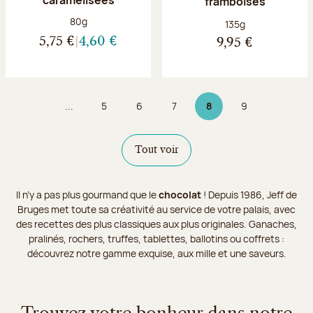
framboises
Poids net :
80g
Poids net :
135g
5,75 €
4,60 €
9,95 €
...
5
6
7
8
9
Page
Page
Page
Page 8 sur 9
Page
Tout voir
Il n’y a pas plus gourmand que le
chocolat
! Depuis 1986, Jeff de
Bruges met toute sa créativité au service de votre palais, avec
des recettes des plus classiques aux plus originales. Ganaches,
pralinés, rochers, truffes, tablettes, ballotins ou coffrets :
découvrez notre gamme exquise, aux mille et une saveurs.