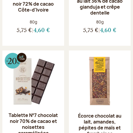
au lait 36% de cacao
noir 72% de cacao
gianduja et crêpe
Côte-d'Ivoire
dentelle
Poids net :
Poids net :
80g
80g
5,75 €
4,60 €
5,75 €
4,60 €
Tablette Nº7 chocolat
Écorce chocolat au
noir 70% de cacao et
lait, amandes,
noisettes
pépites de maïs et
caramélisées