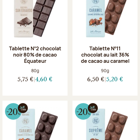
Tablette N°2 chocolat
Tablette Nº11
noir 80% de cacao
chocolat au lait 36%
Équateur
de cacao au caramel
Poids net :
Poids net :
80g
90g
5,75 €
4,60 €
6,50 €
5,20 €