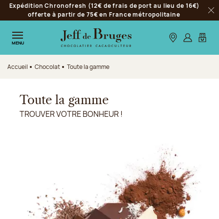
Expédition Chronofresh (12€ de frais de port au lieu de 16€)
Aller à la navigation
offerte à partir de 75€ en France métropolitaine
Fer
Aller au contenu principal
Aller au pied de page
Nos boutiques
S’identifie
Mon p
MENU
Accueil
Chocolat
Toute la gamme
Toute la gamme
TROUVER VOTRE BONHEUR !