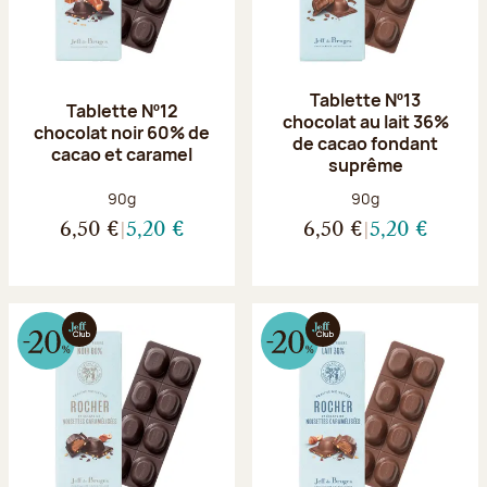
Tablette Nº13
Tablette Nº12
chocolat au lait 36%
chocolat noir 60% de
de cacao fondant
cacao et caramel
suprême
Poids net :
Poids net :
90g
90g
6,50 €
5,20 €
6,50 €
5,20 €