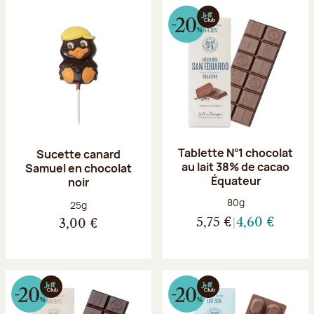
Tablette N°1 chocolat
Sucette canard
au lait 38% de cacao
Samuel en chocolat
Équateur
noir
Poids net :
80g
Poids net :
25g
5,75 €
4,60 €
3,00 €