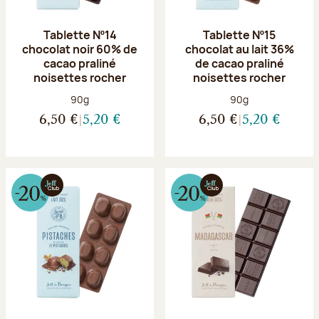
Tablette Nº14
Tablette Nº15
chocolat noir 60% de
chocolat au lait 36%
cacao praliné
de cacao praliné
noisettes rocher
noisettes rocher
Poids net :
Poids net :
90g
90g
6,50 €
5,20 €
6,50 €
5,20 €