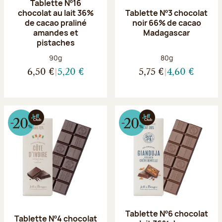
Tablette Nº16
chocolat au lait 36%
Tablette Nº3 chocolat
de cacao praliné
noir 66% de cacao
amandes et
Madagascar
pistaches
Poids net :
Poids net :
90g
80g
6,50 €
5,20 €
5,75 €
4,60 €
Tablette Nº6 chocolat
Tablette Nº4 chocolat