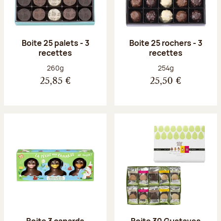
Boite 25 palets - 3
Boite 25 rochers - 3
recettes
recettes
Poids net :
Poids net :
260g
254g
25,85 €
25,50 €
Boite 3 canards
Boite 30 Gustaves