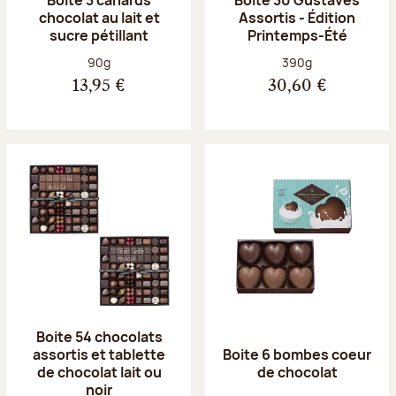
chocolat au lait et
Assortis - Édition
sucre pétillant
Printemps-Été
Poids net :
Poids net :
90g
390g
13,95 €
30,60 €
Boite 54 chocolats
assortis et tablette
Boite 6 bombes coeur
de chocolat lait ou
de chocolat
noir