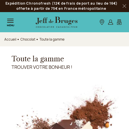
Expédition Chronofresh (12€ de frais de port au lieu de 16€)
Aller à la navigation
offerte à partir de 75€ en France métropolitaine
Fer
Aller au contenu principal
Aller au pied de page
Nos boutiques
S’identifie
Mon p
MENU
Accueil
Chocolat
Toute la gamme
Toute la gamme
TROUVER VOTRE BONHEUR !