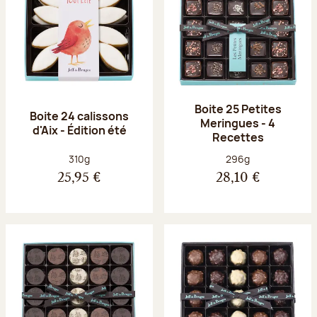
Boite 25 Petites
Boite 24 calissons
Meringues - 4
d'Aix - Édition été
Recettes
Poids net :
Poids net :
310g
296g
25,95 €
28,10 €