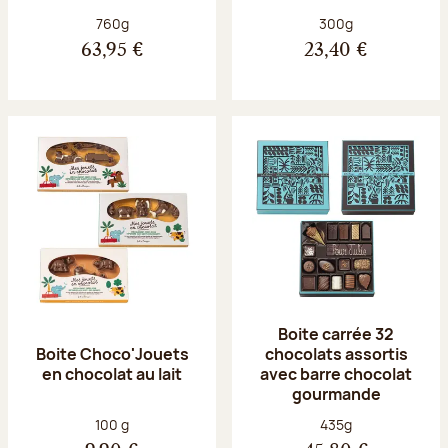
Poids net :
Poids net :
760g
300g
63,95 €
23,40 €
Boite carrée 32
Boite Choco'Jouets
chocolats assortis
en chocolat au lait
avec barre chocolat
gourmande
Poids net :
Poids net :
100 g
435g