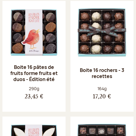
Boite 16 pâtes de
Boite 16 rochers - 3
fruits forme fruits et
recettes
duos - Édition été
Poids net :
Poids net :
290g
164g
23,45 €
17,20 €