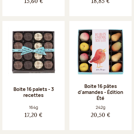
15,60 €
18,85 €
Boite 16 pâtes
Boite 16 palets - 3
d'amandes - Édition
recettes
Été
Poids net :
Poids net :
164g
242g
17,20 €
20,50 €