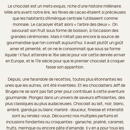
Le chocolat est un mets exquis, riche d’une histoire millénaire.
Mille ans avant notre ère, les fèves de cacao étaient si précieuses
que les habitants d’Amérique centrale l’utilisaient comme
monnaie. Le cacaoyer était alors « l’arbre des dieux ». On
savourait son fruit sous forme de boisson, à l’occasion des
grandes cérémonies. Mais il n’était pas encore la source de
gourmandise que l’on connaît aujourd’hui. Il avait plutôt un goût
amer et pimenté, et on ne le consommait que sous sa forme
liquide ! Il faut attendre le 16e siècle pour voir cette denrée arriver
en Europe, et le 17e siècle pour que le premier chocolat à croquer
fasse son apparition.
Depuis, une farandole de recettes, toutes plus étonnantes les
unes que les autres, ont été inventées. Et les chocolatiers Jeff de
Bruges ne se sont pas fait prier pour contribuer à cette aventure
gourmande. Plongez dans un univers de saveurs affriolantes, des
plus classiques au plus audacieuses. Chocolat au lait, noir, blanc,
ambré, gianduja ou blanc marbré : douceur, finesse et intensité
sont au rendez-vous. Découvrez nos multiples parfums et
inclusions fondantes ou croquantes : ganache, praliné, caramel,
fruits, meringue ou encore pâte d’amande. Il y en a pour tous les