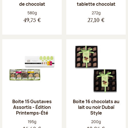
de chocolat
tablette chocolat
Poids net :
Poids net :
580g
272g
49,75 €
27,10 €
Boite 15 Gustaves
Boite 16 chocolats au
Assortis - Édition
lait ou noir Dubaï
Printemps-Été
Style
Poids net :
Poids net :
195g
200g