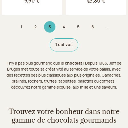
9,90 €
45,80 €
1
2
3
4
5
6
...
Page
Page
Page 3 sur 9
Page
Page
Page
Tout voir
Il n’y a pas plus gourmand que le
chocolat
! Depuis 1986, Jeff de
Bruges met toute sa créativité au service de votre palais, avec
des recettes des plus classiques aux plus originales. Ganaches,
pralinés, rochers, truffes, tablettes, ballotins ou coffrets :
découvrez notre gamme exquise, aux mille et une saveurs.
Trouvez votre bonheur dans notre
gamme de chocolats gourmands