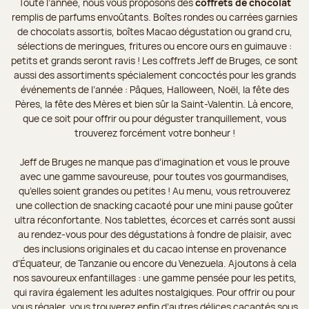
Toute l’année, nous vous proposons des
coffrets de chocolat
remplis de parfums envoûtants. Boîtes rondes ou carrées garnies
de chocolats assortis, boîtes Macao dégustation ou grand cru,
sélections de meringues, fritures ou encore ours en guimauve :
petits et grands seront ravis ! Les coffrets Jeff de Bruges, ce sont
aussi des assortiments spécialement concoctés pour les grands
événements de l’année : Pâques, Halloween, Noël, la fête des
Pères, la fête des Mères et bien sûr la Saint-Valentin. Là encore,
que ce soit pour offrir ou pour déguster tranquillement, vous
trouverez forcément votre bonheur !
Jeff de Bruges ne manque pas d’imagination et vous le prouve
avec une gamme savoureuse, pour toutes vos gourmandises,
qu’elles soient grandes ou petites ! Au menu, vous retrouverez
une collection de snacking cacaoté pour une mini pause goûter
ultra réconfortante. Nos tablettes, écorces et carrés sont aussi
au rendez-vous pour des dégustations à fondre de plaisir, avec
des inclusions originales et du cacao intense en provenance
d’Équateur, de Tanzanie ou encore du Venezuela. Ajoutons à cela
nos savoureux enfantillages : une gamme pensée pour les petits,
qui ravira également les adultes nostalgiques. Pour offrir ou pour
vous régaler, vous trouverez enfin d’autres délices cacaotés sous