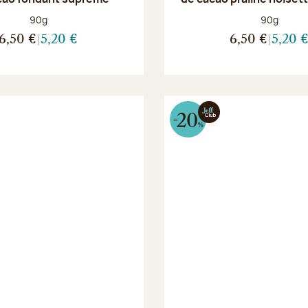
Poids net :
Poids net :
90g
90g
6,50 €
5,20 €
6,50 €
5,20 