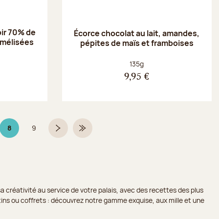
oir 70% de
Écorce chocolat au lait, amandes,
amélisées
pépites de maïs et framboises
Poids net :
135g
9,95 €
8
9
Page 8 sur 9
Page
Page suivante
Dernière page
a créativité au service de votre palais, avec des recettes des plus
lotins ou coffrets : découvrez notre gamme exquise, aux mille et une