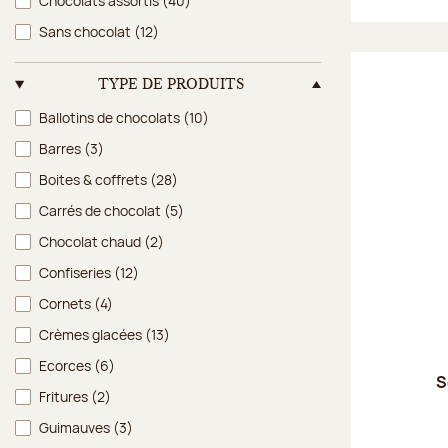
Chocolats assortis
(40)
Sans chocolat
(12)
TYPE DE PRODUITS
Type de produits
Ballotins de chocolats
(10)
Barres
(3)
Boites & coffrets
(28)
Carrés de chocolat
(5)
Chocolat chaud
(2)
Confiseries
(12)
Cornets
(4)
Crèmes glacées
(13)
Ecorces
(6)
S
Fritures
(2)
Guimauves
(3)