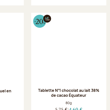
Tablette N°1 chocolat au lait 38%
uel en
de cacao Équateur
Poids net :
80g
5,75 €
4,60 €