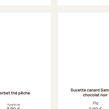
Sucette canard Sam
orbet thé pêche
chocolat noir
Poids net :
25g
À partir de