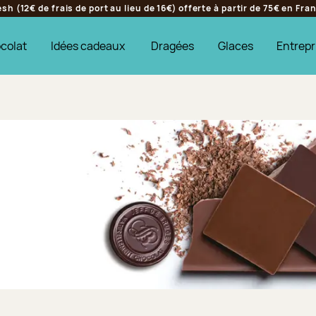
h (12€ de frais de port au lieu de 16€) offerte à partir de 75€ en Fr
colat
Idées cadeaux
Dragées
Glaces
Entrepr