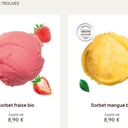
S TROUVÉS
ts trouvés
orbet fraise bio
Sorbet mangue 
À partir de
À partir de
8,90 €
8,90 €