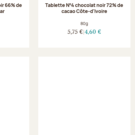
oir 66% de
Tablette Nº4 chocolat noir 72% de
ar
cacao Côte-d'Ivoire
Poids net :
80g
5,75 €
4,60 €