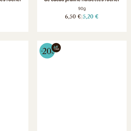
Poids net :
90g
€
6,50 €
5,20 €