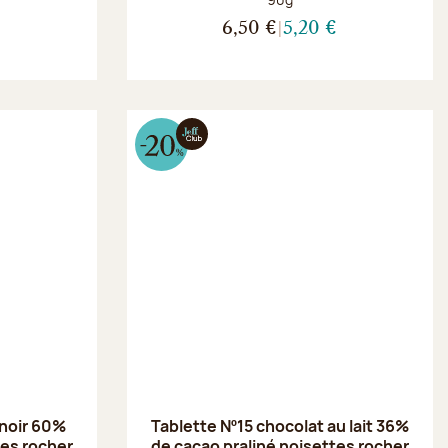
€
6,50 €
5,20 €
 noir 60%
Tablette Nº15 chocolat au lait 36%
tes rocher
de cacao praliné noisettes rocher