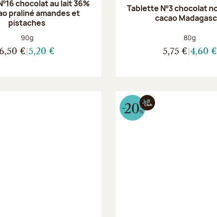
Nº16 chocolat au lait 36%
Tablette Nº3 chocolat n
ao praliné amandes et
cacao Madagasc
pistaches
Poids net :
Poids net :
90g
80g
6,50 €
5,20 €
5,75 €
4,60 €