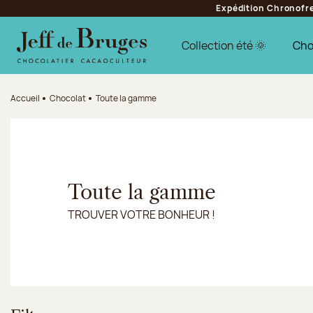
Expédition Chronofres
Aller à la navigation
Aller au contenu principal
Aller au pied de page
Collection été 🌞
Cho
Accueil
Chocolat
Toute la gamme
Toute la gamme
TROUVER VOTRE BONHEUR !