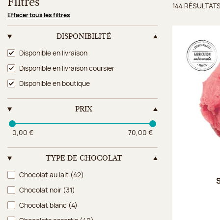
Filtres
144 RÉSULTAT
Résulta
Effacer tous les filtres
DISPONIBILITÉ
Disponibilité
Disponible en livraison
Disponible en livraison coursier
Disponible en boutique
PRIX
0,00 €
70,00 €
TYPE DE CHOCOLAT
Type de chocolat
Chocolat au lait
(42)
S
Chocolat noir
(31)
Chocolat blanc
(4)