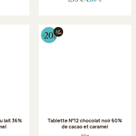
u lait 36%
Tablette Nº12 chocolat noir 60%
mel
de cacao et caramel
Poids net :
90g