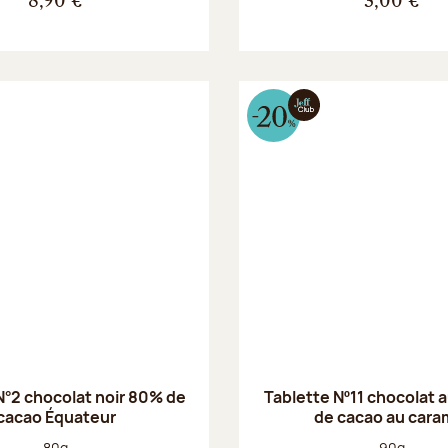
8,90 €
3,00 €
N°2 chocolat noir 80% de
Tablette Nº11 chocolat a
cacao Équateur
de cacao au cara
Poids net :
Poids net :
80g
90g