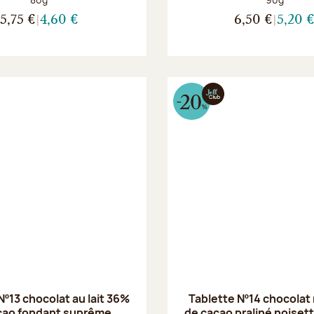
5,75 €
4,60 €
6,50 €
5,20 
Nº13 chocolat au lait 36%
Tablette Nº14 chocolat
cao fondant suprême
de cacao praliné noiset