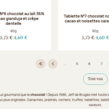
Nº6 chocolat au lait 36%
Tablette Nº7 chocolat n
cao gianduja et crêpe
cacao et noisettes car
dentelle
Poids net :
Poids net :
80g
80g
5,75 €
4,60 €
5,75 €
4,60 €
...
5
6
7
Première page
Page précédente
Page
Page
Page
Tout voir
 plus gourmand que le
chocolat
! Depuis 1986, Jeff de Bruges met toute s
x plus originales. Ganaches, pralinés, rochers, truffes, tablettes, bal
saveurs.