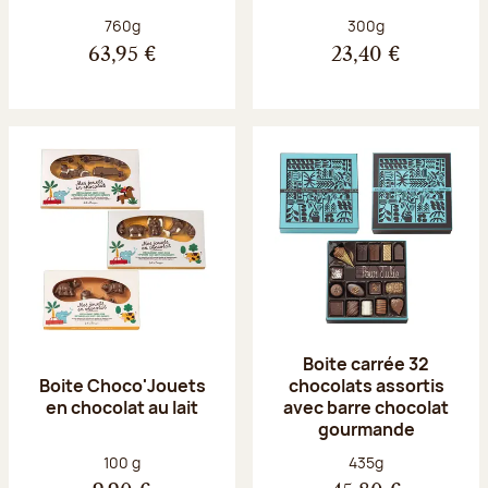
Poids net :
Poids net :
760g
300g
63,95 €
23,40 €
Boite carrée 32
Boite Choco'Jouets
chocolats assortis
en chocolat au lait
avec barre chocolat
gourmande
Poids net :
Poids net :
100 g
435g