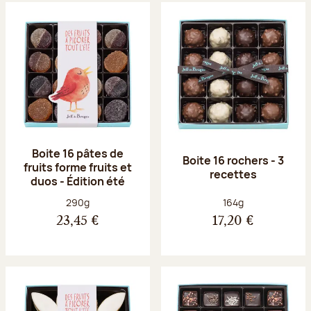
Boite 16 pâtes de
Boite 16 rochers - 3
fruits forme fruits et
recettes
duos - Édition été
Poids net :
Poids net :
290g
164g
23,45 €
17,20 €