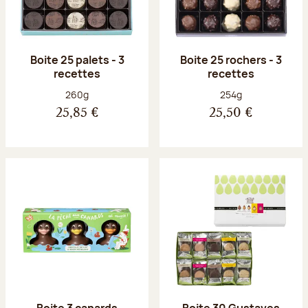
Boite 25 palets - 3
Boite 25 rochers - 3
recettes
recettes
Poids net :
Poids net :
260g
254g
25,85 €
25,50 €
Boite 3 canards
Boite 30 Gustaves