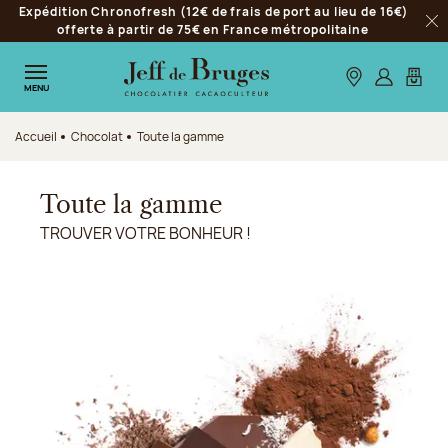
Expédition Chronofresh (12€ de frais de port au lieu de 16€)
Aller à la navigation
offerte à partir de 75€ en France métropolitaine
Fer
Aller au contenu principal
Aller au pied de page
Nos boutiques
S’identifie
Mon p
MENU
Accueil
Chocolat
Toute la gamme
Toute la gamme
TROUVER VOTRE BONHEUR !