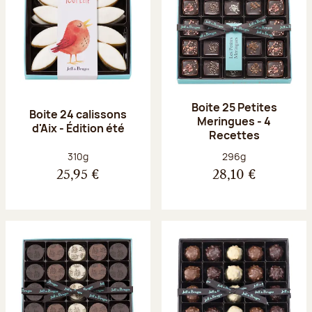
Boite 25 Petites
Boite 24 calissons
Meringues - 4
d'Aix - Édition été
Recettes
Poids net :
Poids net :
310g
296g
25,95 €
28,10 €