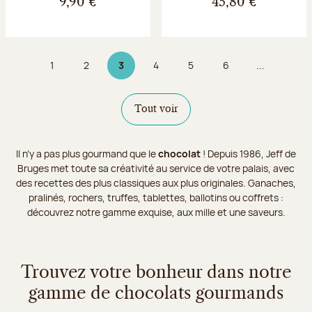
9,90 €
45,80 €
1
2
3
4
5
6
...
Page
Page
Page 3 sur 9
Page
Page
Page
Tout voir
Il n’y a pas plus gourmand que le
chocolat
! Depuis 1986, Jeff de
Bruges met toute sa créativité au service de votre palais, avec
des recettes des plus classiques aux plus originales. Ganaches,
pralinés, rochers, truffes, tablettes, ballotins ou coffrets :
découvrez notre gamme exquise, aux mille et une saveurs.
Trouvez votre bonheur dans notre
gamme de chocolats gourmands