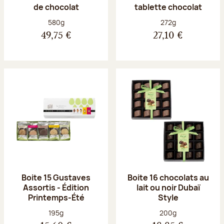
de chocolat
tablette chocolat
Poids net :
Poids net :
580g
272g
49,75 €
27,10 €
Boite 15 Gustaves
Boite 16 chocolats au
Assortis - Édition
lait ou noir Dubaï
Printemps-Été
Style
Poids net :
Poids net :
195g
200g