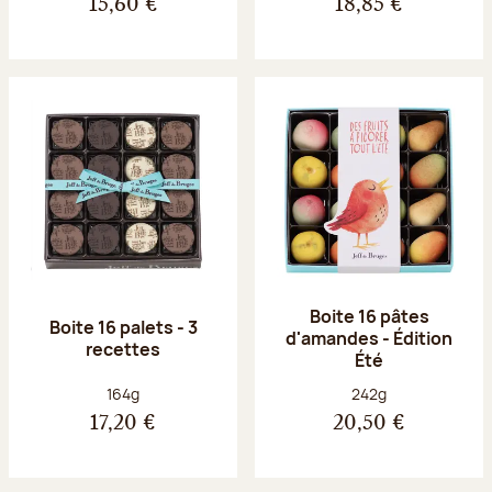
15,60 €
18,85 €
Boite 16 pâtes
Boite 16 palets - 3
d'amandes - Édition
recettes
Été
Poids net :
Poids net :
164g
242g
17,20 €
20,50 €