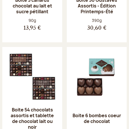
chocolat au lait et
Assortis - Édition
sucre pétillant
Printemps-Été
Poids net :
Poids net :
90g
390g
13,95 €
30,60 €
Boite 54 chocolats
assortis et tablette
Boite 6 bombes coeur
de chocolat lait ou
de chocolat
noir