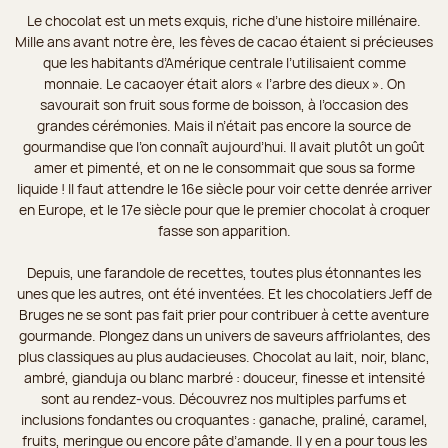
Le chocolat est un mets exquis, riche d’une histoire millénaire.
Mille ans avant notre ère, les fèves de cacao étaient si précieuses
que les habitants d’Amérique centrale l’utilisaient comme
monnaie. Le cacaoyer était alors « l’arbre des dieux ». On
savourait son fruit sous forme de boisson, à l’occasion des
grandes cérémonies. Mais il n’était pas encore la source de
gourmandise que l’on connaît aujourd’hui. Il avait plutôt un goût
amer et pimenté, et on ne le consommait que sous sa forme
liquide ! Il faut attendre le 16e siècle pour voir cette denrée arriver
en Europe, et le 17e siècle pour que le premier chocolat à croquer
fasse son apparition.
Depuis, une farandole de recettes, toutes plus étonnantes les
unes que les autres, ont été inventées. Et les chocolatiers Jeff de
Bruges ne se sont pas fait prier pour contribuer à cette aventure
gourmande. Plongez dans un univers de saveurs affriolantes, des
plus classiques au plus audacieuses. Chocolat au lait, noir, blanc,
ambré, gianduja ou blanc marbré : douceur, finesse et intensité
sont au rendez-vous. Découvrez nos multiples parfums et
inclusions fondantes ou croquantes : ganache, praliné, caramel,
fruits, meringue ou encore pâte d’amande. Il y en a pour tous les