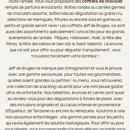
Toute l’année, nous vous proposons des
coffrets de chocolat
remplis de parfums envoûtants. Boîtes rondes ou carrées garnies
de chocolats assortis, boîtes Macao dégustation ou grand cru,
sélections de meringues, fritures ou encore ours en guimauve :
petits et grands seront ravis ! Les coffrets Jeff de Bruges, ce sont
aussi des assortiments spécialement concoctés pour les grands
événements de l’année : Pâques, Halloween, Noël, la fête des
Pères, la fête des Mères et bien sûr la Saint-Valentin. Là encore,
que ce soit pour offrir ou pour déguster tranquillement, vous
trouverez forcément votre bonheur !
Jeff de Bruges ne manque pas d’imagination et vous le prouve
avec une gamme savoureuse, pour toutes vos gourmandises,
qu’elles soient grandes ou petites ! Au menu, vous retrouverez
une collection de snacking cacaoté pour une mini pause goûter
ultra réconfortante. Nos tablettes, écorces et carrés sont aussi
au rendez-vous pour des dégustations à fondre de plaisir, avec
des inclusions originales et du cacao intense en provenance
d’Équateur, de Tanzanie ou encore du Venezuela. Ajoutons à cela
nos savoureux enfantillages : une gamme pensée pour les petits,
qui ravira également les adultes nostalgiques. Pour offrir ou pour
vous régaler, vous trouverez enfin d’autres délices cacaotés sous