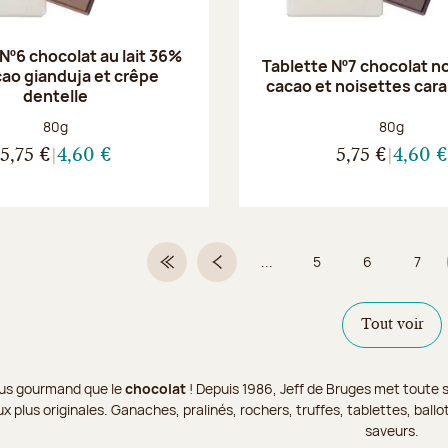
Nº6 chocolat au lait 36%
Tablette Nº7 chocolat n
cao gianduja et crêpe
cacao et noisettes car
dentelle
Poids net :
Poids net :
80g
80g
5,75 €
4,60 €
5,75 €
4,60 €
...
5
6
7
Première page
Page précédente
Page
Page
Page
Tout voir
 plus gourmand que le
chocolat
! Depuis 1986, Jeff de Bruges met toute s
x plus originales. Ganaches, pralinés, rochers, truffes, tablettes, bal
saveurs.