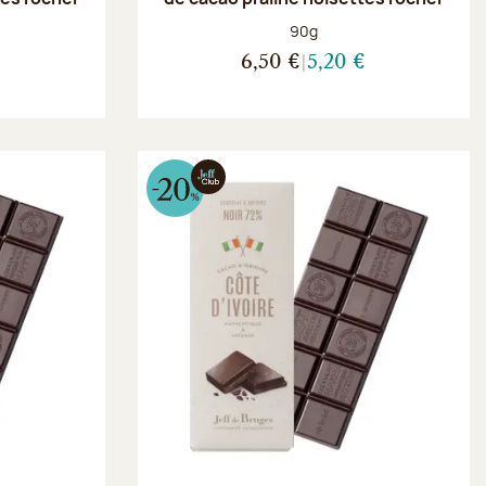
Poids net :
90g
€
6,50 €
5,20 €