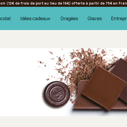
h (12€ de frais de port au lieu de 16€) offerte à partir de 75€ en Fr
colat
Idées cadeaux
Dragées
Glaces
Entrepr