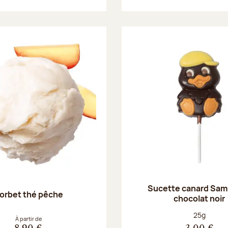
Sucette canard Sam
orbet thé pêche
chocolat noir
Poids net :
25g
À partir de