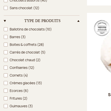
Chocolats assortis
(40)
Sans chocolat
(12)
TYPE DE PRODUITS
Type de produits
Ballotins de chocolats
(10)
Barres
(3)
Boites & coffrets
(28)
Carrés de chocolat
(5)
Chocolat chaud
(2)
Confiseries
(12)
Cornets
(4)
Crèmes glacées
(13)
Ecorces
(6)
S
Fritures
(2)
Guimauves
(3)