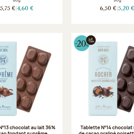
5,75 €
4,60 €
6,50 €
5,20 
Nº13 chocolat au lait 36%
Tablette Nº14 chocolat
cao fondant suprême
de cacao praliné noiset