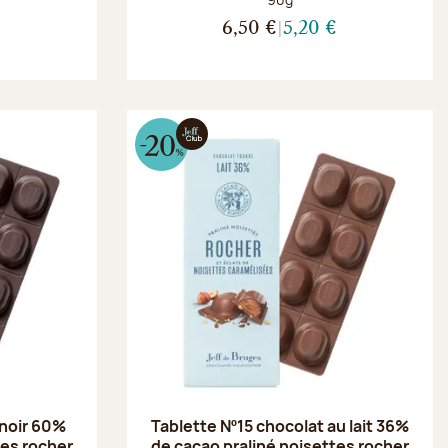
€
6,50 €
5,20 €
 noir 60%
Tablette Nº15 chocolat au lait 36%
tes rocher
de cacao praliné noisettes rocher