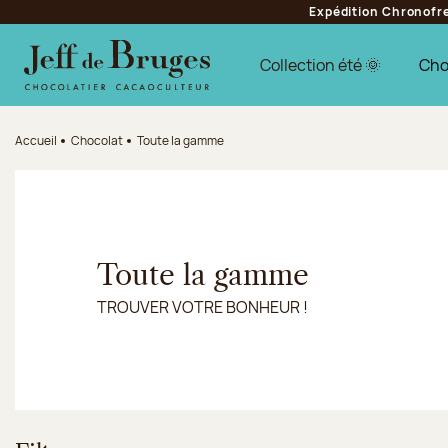
Expédition Chronofres
Aller à la navigation
Aller au contenu principal
Aller au pied de page
Collection été 🌞
Cho
Accueil
Chocolat
Toute la gamme
Toute la gamme
TROUVER VOTRE BONHEUR !