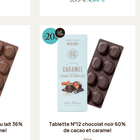
u lait 36%
Tablette Nº12 chocolat noir 60%
mel
de cacao et caramel
Poids net :
90g