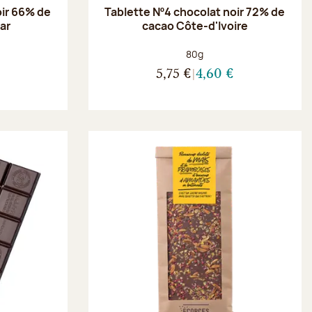
oir 66% de
Tablette Nº4 chocolat noir 72% de
ar
cacao Côte-d'Ivoire
Poids net :
80g
5,75 €
4,60 €