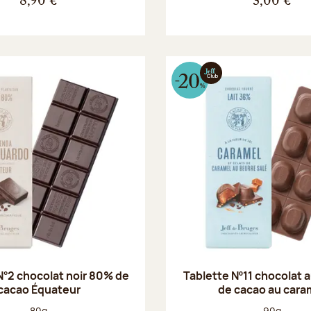
8,90 €
3,00 €
N°2 chocolat noir 80% de
Tablette Nº11 chocolat a
cacao Équateur
de cacao au cara
Poids net :
Poids net :
80g
90g