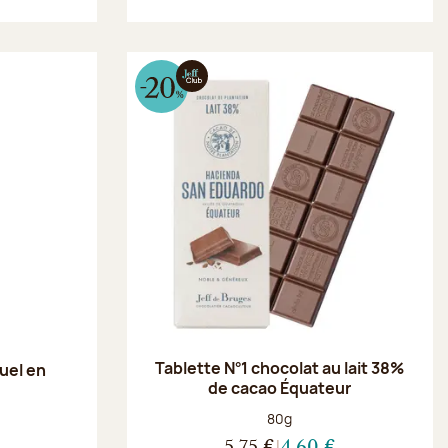
Tablette N°1 chocolat au lait 38%
uel en
de cacao Équateur
Poids net :
80g
5,75 €
4,60 €