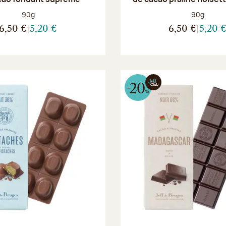
Poids net :
Poids net :
90g
90g
6,50 €
5,20 €
6,50 €
5,20 