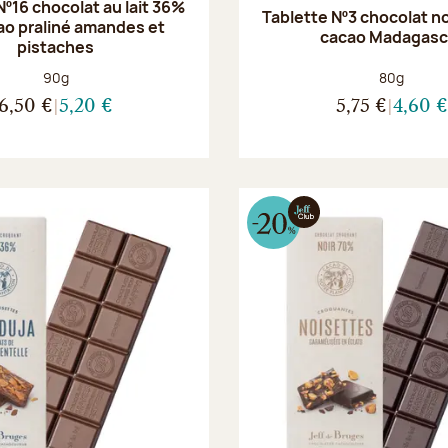
Nº16 chocolat au lait 36%
Tablette Nº3 chocolat n
ao praliné amandes et
cacao Madagasc
pistaches
Poids net :
Poids net :
90g
80g
6,50 €
5,20 €
5,75 €
4,60 €