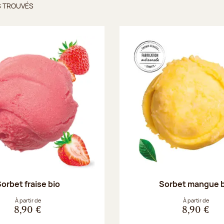
S TROUVÉS
ts trouvés
orbet fraise bio
Sorbet mangue 
À partir de
À partir de
8,90 €
8,90 €