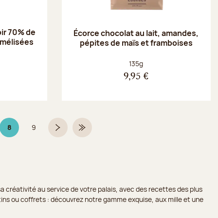
oir 70% de
Écorce chocolat au lait, amandes,
amélisées
pépites de maïs et framboises
Poids net :
135g
9,95 €
8
9
Page 8 sur 9
Page
Page suivante
Dernière page
a créativité au service de votre palais, avec des recettes des plus
lotins ou coffrets : découvrez notre gamme exquise, aux mille et une