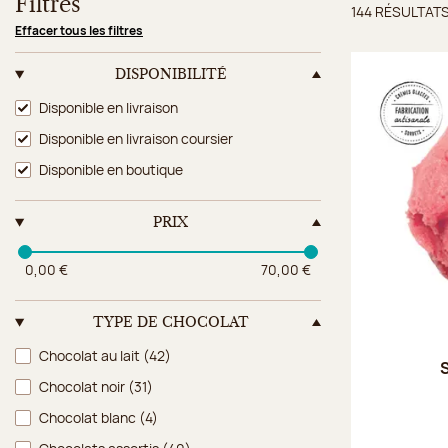
Filtres
144 RÉSULTAT
Résulta
Effacer tous les filtres
DISPONIBILITÉ
Disponibilité
Disponible en livraison
Disponible en livraison coursier
Disponible en boutique
PRIX
0,00 €
70,00 €
TYPE DE CHOCOLAT
Type de chocolat
Chocolat au lait
(42)
S
Chocolat noir
(31)
Chocolat blanc
(4)