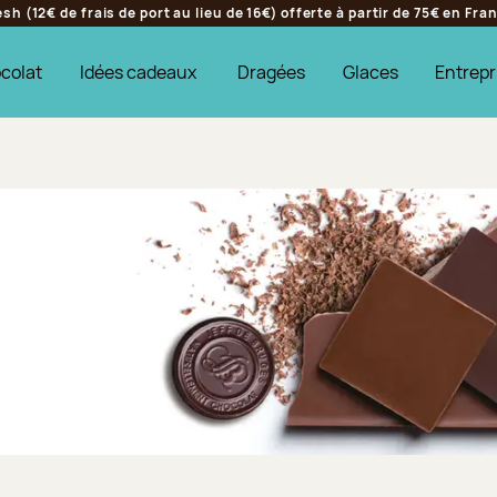
h (12€ de frais de port au lieu de 16€) offerte à partir de 75€ en Fr
colat
Idées cadeaux
Dragées
Glaces
Entrepr