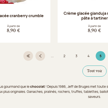
Crème glacée gianduja 
acée cranberry crumble
pâte à tartiner
À partir de
À partir de
8,90 €
8,90 €
...
2
3
4
5
Première page
Page précédente
Page
Page
Page
Page 
Tout voir
 plus gourmand que le
chocolat
! Depuis 1986, Jeff de Bruges met toute s
x plus originales. Ganaches, pralinés, rochers, truffes, tablettes, bal
saveurs.