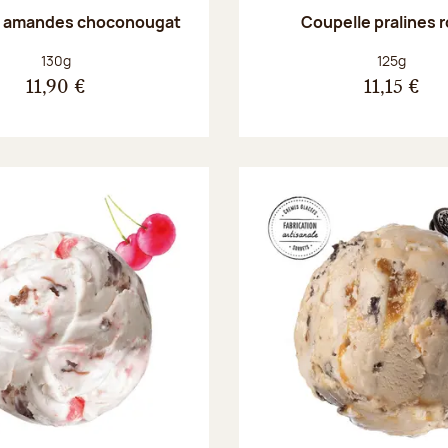
e amandes choconougat
Coupelle pralines 
Poids net :
Poids net :
130g
125g
11,90 €
11,15 €