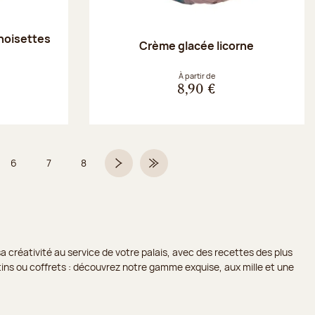
noisettes
Crème glacée licorne
À partir de
8,90 €
6
7
8
5 sur 9
Page
Page
Page
Page suivante
Dernière page
a créativité au service de votre palais, avec des recettes des plus
lotins ou coffrets : découvrez notre gamme exquise, aux mille et une