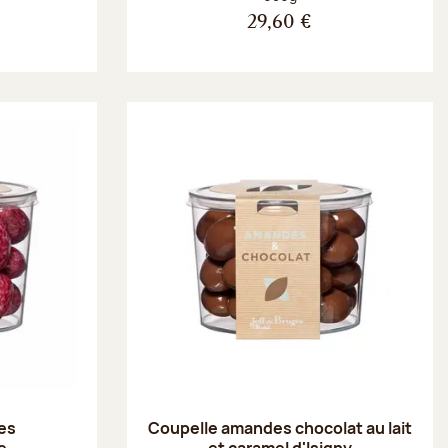
29,60 €
es
Coupelle amandes chocolat au lait
e
et caramel d'Isigny