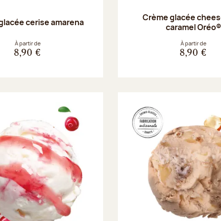
Crème glacée chee
glacée cerise amarena
caramel Oréo®
À partir de
À partir de
8,90 €
8,90 €