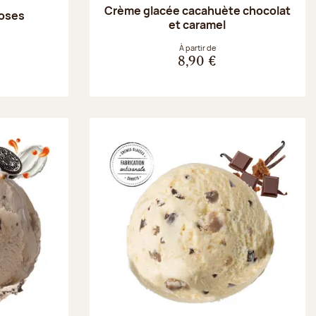
Crème glacée cacahuète chocolat
roses
et caramel
À partir de
8,90 €