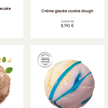
secake
Crème glacée cookie dough
À partir de
8,90 €