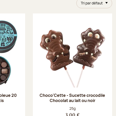
Tri par défaut
 bleue 20
Choco'Cette - Sucette crocodile
is
Chocolat au lait ou noir
Poids net :
25g
3,00 €