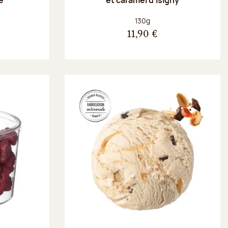
Poids net :
130g
11,90 €