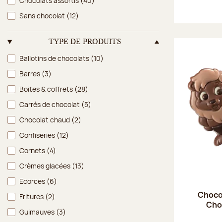
Chocolats assortis
(40)
Sans chocolat
(12)
TYPE DE PRODUITS
Type de produits
Ballotins de chocolats
(10)
Barres
(3)
Boites & coffrets
(28)
Carrés de chocolat
(5)
Chocolat chaud
(2)
Confiseries
(12)
Cornets
(4)
Crèmes glacées
(13)
Ecorces
(6)
Choco'
Fritures
(2)
Choc
Guimauves
(3)