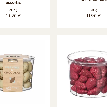
assortis
Poids net :
Poids net :
306g
130g
14,20 €
11,90 €