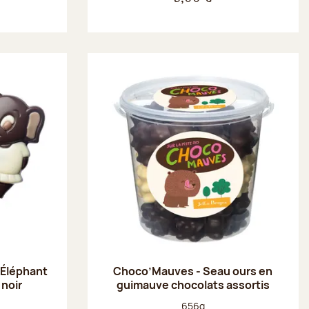
 Éléphant
Choco’Mauves - Seau ours en
 noir
guimauve chocolats assortis
Poids net :
656g