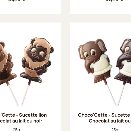
Cette - Sucette lion
Choco'Cette - Sucette
olat au lait ou noir
Chocolat au lait ou
Poids net :
Poids net :
25g
25g