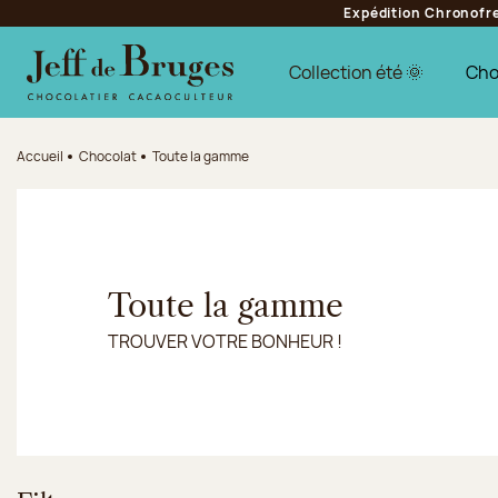
Expédition Chronofres
Aller à la navigation
Aller au contenu principal
Aller au pied de page
Collection été 🌞
Cho
Accueil
Chocolat
Toute la gamme
Toute la gamme
TROUVER VOTRE BONHEUR !