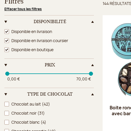
Filtres
144 RÉSULTAT
Résulta
Effacer tous les filtres
DISPONIBILITÉ
Disponibilité
Disponible en livraison
Disponible en livraison coursier
Disponible en boutique
PRIX
0,00 €
70,00 €
TYPE DE CHOCOLAT
Type de chocolat
Chocolat au lait
(42)
Boite ron
avec ba
Chocolat noir
(31)
Chocolat blanc
(4)