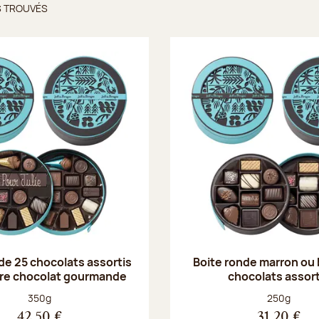
S TROUVÉS
ts trouvés
de 25 chocolats assortis
Boite ronde marron ou
rre chocolat gourmande
chocolats assort
Poids net :
Poids net :
350g
250g
42,50 €
31,20 €