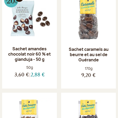
Sachet amandes
Sachet caramels au
chocolat noir 60 % et
beurre et au sel de
gianduja - 50 g
Guérande
Poids net :
50g
Poids net :
170g
3,60 €
2,88 €
9,20 €