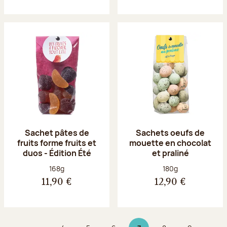
Sachet pâtes de
Sachets oeufs de
fruits forme fruits et
mouette en chocolat
duos - Édition Été
et praliné
Poids net :
Poids net :
168g
180g
11,90 €
12,90 €