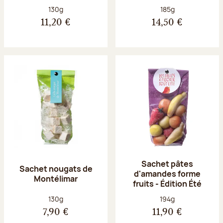
Poids net :
Poids net :
130g
185g
11,20 €
14,50 €
Sachet pâtes
Sachet nougats de
d'amandes forme
Montélimar
fruits - Édition Été
Poids net :
Poids net :
130g
194g
7,90 €
11,90 €