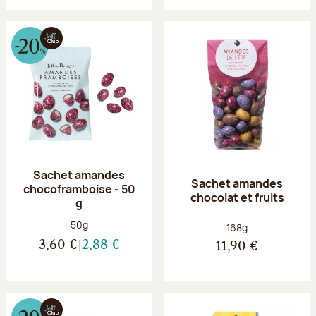
Sachet amandes
Sachet amandes
chocoframboise - 50
chocolat et fruits
g
Poids net :
50g
Poids net :
168g
3,60 €
2,88 €
11,90 €