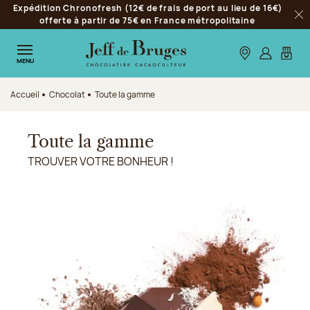
Expédition Chronofresh (12€ de frais de port au lieu de 16€)
Aller à la navigation
offerte à partir de 75€ en France métropolitaine
Fer
Aller au contenu principal
Aller au pied de page
Nos boutiques
S’identifie
Mon p
MENU
Accueil
Chocolat
Toute la gamme
Toute la gamme
TROUVER VOTRE BONHEUR !