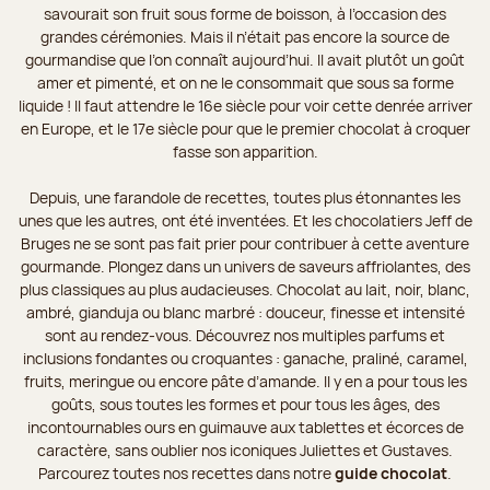
savourait son fruit sous forme de boisson, à l’occasion des
grandes cérémonies. Mais il n’était pas encore la source de
gourmandise que l’on connaît aujourd’hui. Il avait plutôt un goût
amer et pimenté, et on ne le consommait que sous sa forme
liquide ! Il faut attendre le 16e siècle pour voir cette denrée arriver
en Europe, et le 17e siècle pour que le premier chocolat à croquer
fasse son apparition.
Depuis, une farandole de recettes, toutes plus étonnantes les
unes que les autres, ont été inventées. Et les chocolatiers Jeff de
Bruges ne se sont pas fait prier pour contribuer à cette aventure
gourmande. Plongez dans un univers de saveurs affriolantes, des
plus classiques au plus audacieuses. Chocolat au lait, noir, blanc,
ambré, gianduja ou blanc marbré : douceur, finesse et intensité
sont au rendez-vous. Découvrez nos multiples parfums et
inclusions fondantes ou croquantes : ganache, praliné, caramel,
fruits, meringue ou encore pâte d’amande. Il y en a pour tous les
goûts, sous toutes les formes et pour tous les âges, des
incontournables ours en guimauve aux tablettes et écorces de
caractère, sans oublier nos iconiques Juliettes et Gustaves.
Parcourez toutes nos recettes dans notre
guide chocolat
.