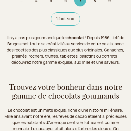
...
4
5
6
7
8
9
Page
Page
Page
Page 7 sur 9
Page
Page
Tout voir
Il n’y a pas plus gourmand que le
chocolat
! Depuis 1986, Jeff de
Bruges met toute sa créativité au service de votre palais, avec
des recettes des plus classiques aux plus originales. Ganaches,
pralinés, rochers, truffes, tablettes, ballotins ou coffrets :
découvrez notre gamme exquise, aux mille et une saveurs.
Trouvez votre bonheur dans notre
gamme de chocolats gourmands
Le chocolat est un mets exquis, riche d’une histoire millénaire.
Mille ans avant notre ère, les fèves de cacao étaient si précieuses
que les habitants d’Amérique centrale l’utilisaient comme
monnaie. Le cacaoyer était alors « l’arbre des dieux ». On