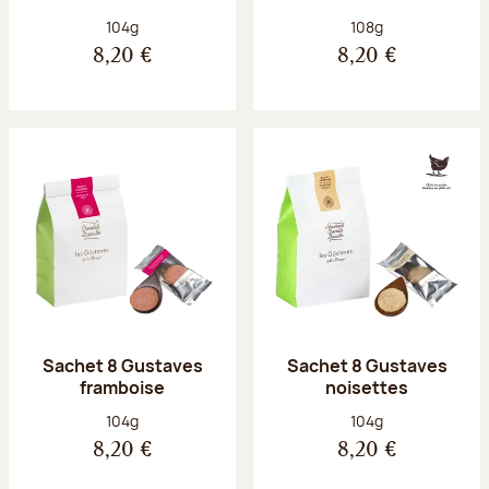
Poids net :
Poids net :
104g
108g
8,20 €
8,20 €
Sachet 8 Gustaves
Sachet 8 Gustaves
framboise
noisettes
Poids net :
Poids net :
104g
104g
8,20 €
8,20 €