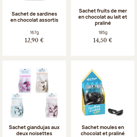
Sachet fruits de mer
Sachet de sardines
en chocolat au lait et
en chocolat assortis
praliné
Poids net :
Poids net :
167g
185g
12,90 €
14,50 €
Sachet giandujas aux
Sachet moules en
deux noisettes
chocolat et praliné