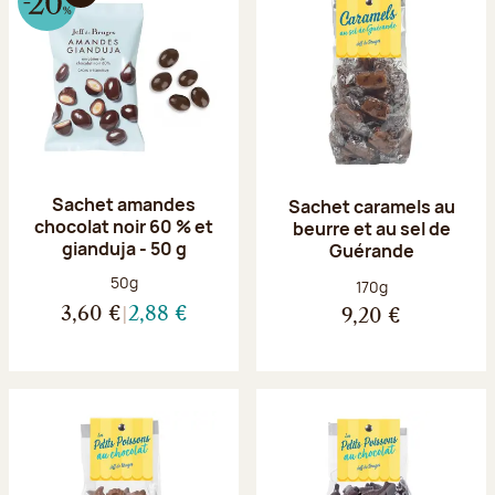
Sachet amandes
Sachet caramels au
chocolat noir 60 % et
beurre et au sel de
gianduja - 50 g
Guérande
Poids net :
50g
Poids net :
170g
3,60 €
2,88 €
9,20 €