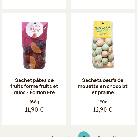
Sachet pâtes de
Sachets oeufs de
fruits forme fruits et
mouette en chocolat
duos - Édition Été
et praliné
Poids net :
Poids net :
168g
180g
11,90 €
12,90 €