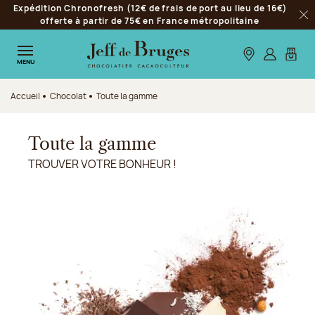
Expédition Chronofresh (12€ de frais de port au lieu de 16€)
Aller à la navigation
offerte à partir de 75€ en France métropolitaine
Fer
Aller au contenu principal
Aller au pied de page
Nos boutiques
S’identifie
Mon p
MENU
Accueil
Chocolat
Toute la gamme
Toute la gamme
TROUVER VOTRE BONHEUR !