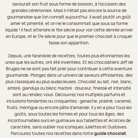
savourait son fruit sous forme de boisson, à l’occasion des
grandes cérémonies. Mais il n’était pas encore la source de
gourmandise que l’on connaît aujourd’hui. Il avait plutôt un goût
amer et pimenté, et on ne le consommait que sous sa forme
liquide ! Il faut attendre le 16e siècle pour voir cette denrée arriver
en Europe, et le 17e siècle pour que le premier chocolat à croquer
fasse son apparition.
Depuis, une farandole de recettes, toutes plus étonnantes les
unes que les autres, ont été inventées. Et les chocolatiers Jeff de
Bruges ne se sont pas fait prier pour contribuer à cette aventure
gourmande. Plongez dans un univers de saveurs affriolantes, des
plus classiques au plus audacieuses. Chocolat au lait, noir, blanc,
ambré, gianduja ou blanc marbré : douceur, finesse et intensité
sont au rendez-vous. Découvrez nos multiples parfums et
inclusions fondantes ou croquantes : ganache, praliné, caramel,
fruits, meringue ou encore pâte d’amande. Il y en a pour tous les
goûts, sous toutes les formes et pour tous les âges, des
incontournables ours en guimauve aux tablettes et écorces de
caractère, sans oublier nos iconiques Juliettes et Gustaves.
Parcourez toutes nos recettes dans notre
guide chocolat
.