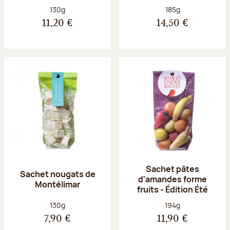
Poids net :
Poids net :
130g
185g
11,20 €
14,50 €
Sachet pâtes
Sachet nougats de
d'amandes forme
Montélimar
fruits - Édition Été
Poids net :
Poids net :
130g
194g
7,90 €
11,90 €