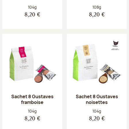
Poids net :
Poids net :
104g
108g
8,20 €
8,20 €
Sachet 8 Gustaves
Sachet 8 Gustaves
framboise
noisettes
Poids net :
Poids net :
104g
104g
8,20 €
8,20 €