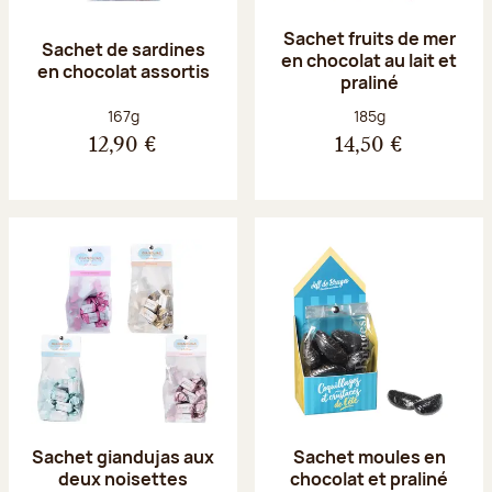
Sachet fruits de mer
Sachet de sardines
en chocolat au lait et
en chocolat assortis
praliné
Poids net :
Poids net :
167g
185g
12,90 €
14,50 €
Sachet giandujas aux
Sachet moules en
deux noisettes
chocolat et praliné