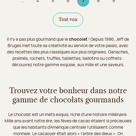
...
4
5
6
7
8
9
Page
Page
Page
Page 7 sur 9
Page
Page
Tout voir
Il n’y a pas plus gourmand que le
chocolat
! Depuis 1986, Jeff de
Bruges met toute sa créativité au service de votre palais, avec
des recettes des plus classiques aux plus originales. Ganaches,
pralinés, rochers, truffes, tablettes, ballotins ou coffrets :
découvrez notre gamme exquise, aux mille et une saveurs.
Trouvez votre bonheur dans notre
gamme de chocolats gourmands
Le chocolat est un mets exquis, riche d’une histoire millénaire.
Mille ans avant notre ère, les fèves de cacao étaient si précieuses
que les habitants d’Amérique centrale l’utilisaient comme
monnaie. Le cacaoyer était alors « l’arbre des dieux ». On