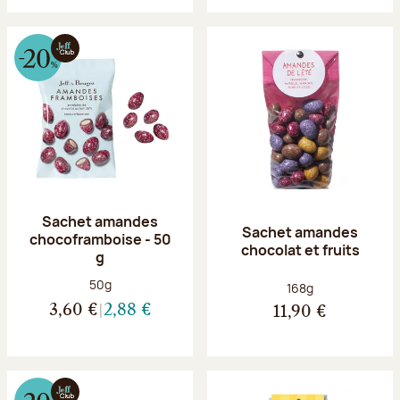
Sachet amandes
Sachet amandes
chocoframboise - 50
chocolat et fruits
g
Poids net :
50g
Poids net :
168g
3,60 €
2,88 €
11,90 €