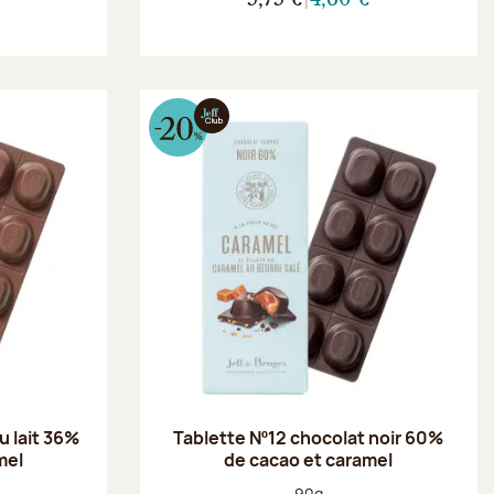
u lait 36%
Tablette Nº12 chocolat noir 60%
mel
de cacao et caramel
Poids net :
90g