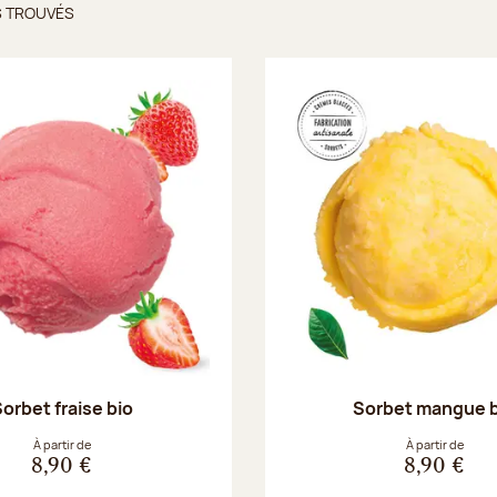
S TROUVÉS
ts trouvés
orbet fraise bio
Sorbet mangue 
À partir de
À partir de
8,90 €
8,90 €