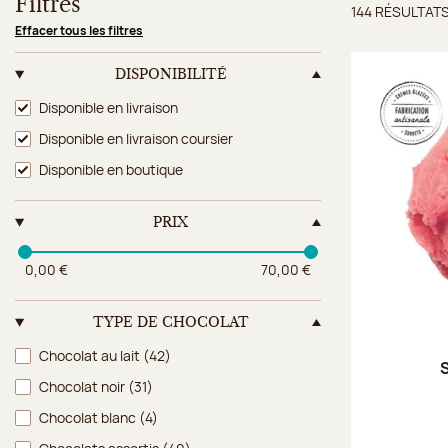
Filtres
144 RÉSULTAT
Résulta
Effacer tous les filtres
DISPONIBILITÉ
Disponibilité
Disponible en livraison
Disponible en livraison coursier
Disponible en boutique
PRIX
0,00 €
70,00 €
TYPE DE CHOCOLAT
Type de chocolat
Chocolat au lait
(42)
S
Chocolat noir
(31)
Chocolat blanc
(4)