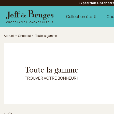
Expédition Chronofres
Aller à la navigation
Aller au contenu principal
Aller au pied de page
Collection été 🌞
Cho
Accueil
Chocolat
Toute la gamme
Toute la gamme
TROUVER VOTRE BONHEUR !