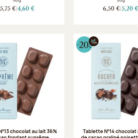
5,75 €
4,60 €
6,50 €
5,20 
Nº13 chocolat au lait 36%
Tablette Nº14 chocolat
cao fondant suprême
de cacao praliné noiset