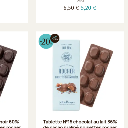
€
6,50 €
5,20 €
 noir 60%
Tablette Nº15 chocolat au lait 36%
tes rocher
de cacao praliné noisettes rocher