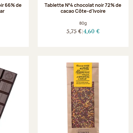
oir 66% de
Tablette Nº4 chocolat noir 72% de
ar
cacao Côte-d'Ivoire
Poids net :
80g
5,75 €
4,60 €