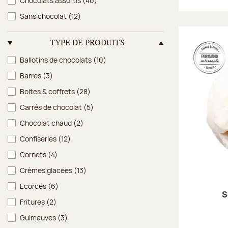
Chocolats assortis
(40)
Sans chocolat
(12)
TYPE DE PRODUITS
Type de produits
Ballotins de chocolats
(10)
Barres
(3)
Boites & coffrets
(28)
Carrés de chocolat
(5)
Chocolat chaud
(2)
Confiseries
(12)
Cornets
(4)
Crèmes glacées
(13)
Ecorces
(6)
S
Fritures
(2)
Guimauves
(3)