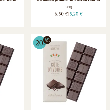
Poids net :
90g
€
6,50 €
5,20 €