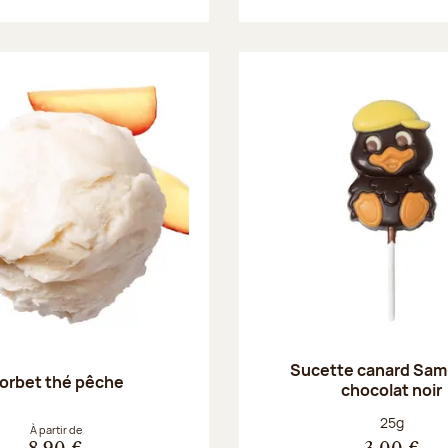
Sucette canard Sam
orbet thé pêche
chocolat noir
Poids net :
25g
À partir de