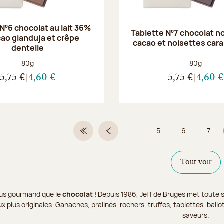
Nº6 chocolat au lait 36%
Tablette Nº7 chocolat n
cao gianduja et crêpe
cacao et noisettes car
dentelle
Poids net :
Poids net :
80g
80g
5,75 €
4,60 €
5,75 €
4,60 €
...
5
6
7
Première page
Page précédente
Page
Page
Page
Tout voir
 plus gourmand que le
chocolat
! Depuis 1986, Jeff de Bruges met toute s
x plus originales. Ganaches, pralinés, rochers, truffes, tablettes, bal
saveurs.