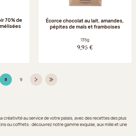
oir 70% de
Écorce chocolat au lait, amandes,
amélisées
pépites de maïs et framboises
Poids net :
135g
9,95 €
8
9
Page 8 sur 9
Page
Page suivante
Dernière page
a créativité au service de votre palais, avec des recettes des plus
lotins ou coffrets : découvrez notre gamme exquise, aux mille et une