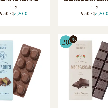
Poids net :
Poids net :
90g
90g
6,50 €
5,20 €
6,50 €
5,20 