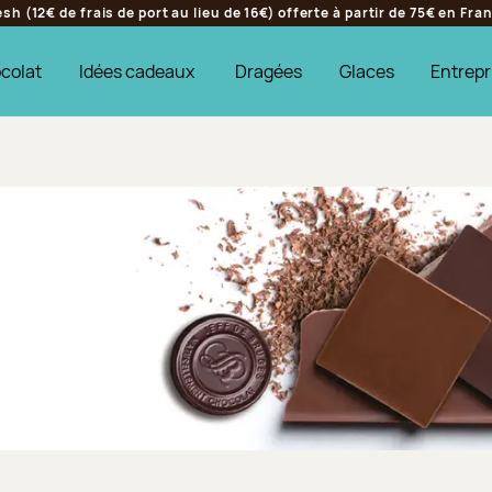
h (12€ de frais de port au lieu de 16€) offerte à partir de 75€ en Fr
colat
Idées cadeaux
Dragées
Glaces
Entrepr