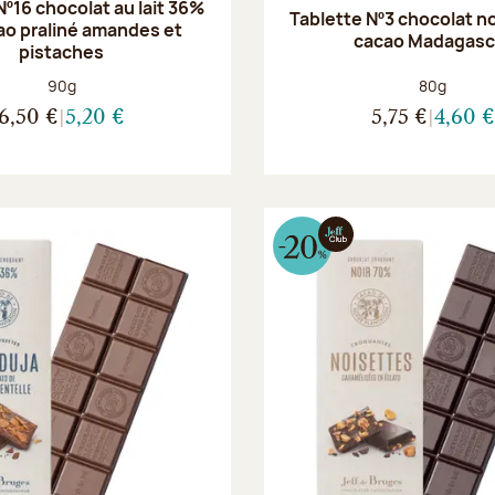
Nº16 chocolat au lait 36%
Tablette Nº3 chocolat n
ao praliné amandes et
cacao Madagasc
pistaches
Poids net :
Poids net :
90g
80g
6,50 €
5,20 €
5,75 €
4,60 €