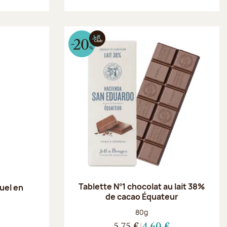
Tablette N°1 chocolat au lait 38%
uel en
de cacao Équateur
Poids net :
80g
5,75 €
4,60 €