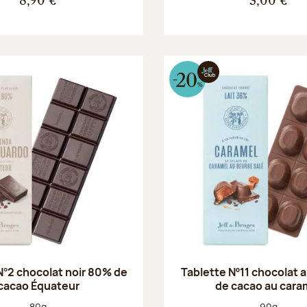
8,90 €
3,00 €
N°2 chocolat noir 80% de
Tablette Nº11 chocolat a
cacao Équateur
de cacao au cara
Poids net :
Poids net :
80g
90g