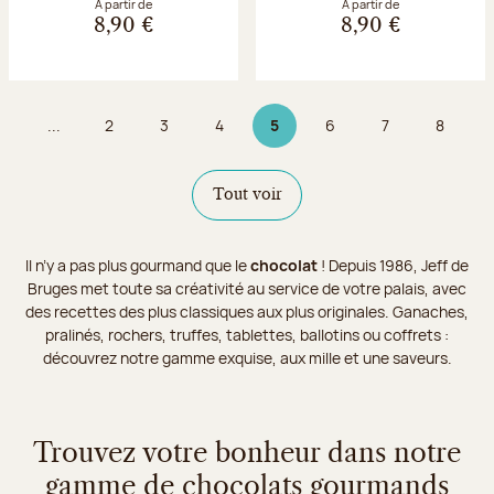
À partir de
À partir de
8,90 €
8,90 €
...
2
3
4
5
6
7
8
Page
Page
Page
Page 5 sur 9
Page
Page
Page
Tout voir
Il n’y a pas plus gourmand que le
chocolat
! Depuis 1986, Jeff de
Bruges met toute sa créativité au service de votre palais, avec
des recettes des plus classiques aux plus originales. Ganaches,
pralinés, rochers, truffes, tablettes, ballotins ou coffrets :
découvrez notre gamme exquise, aux mille et une saveurs.
Trouvez votre bonheur dans notre
gamme de chocolats gourmands