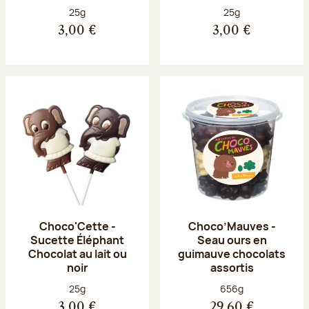
Poids net :
Poids net :
25g
25g
3,00 €
3,00 €
Choco'Cette -
Choco’Mauves -
Sucette Éléphant
Seau ours en
Chocolat au lait ou
guimauve chocolats
noir
assortis
Poids net :
Poids net :
25g
656g
3,00 €
29,60 €