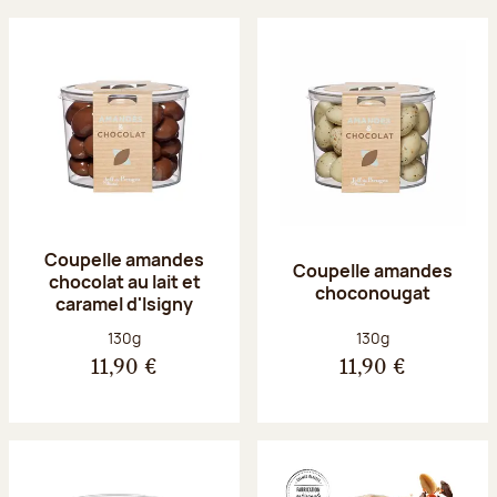
Coupelle amandes
Coupelle amandes
chocolat au lait et
choconougat
caramel d'Isigny
Poids net :
Poids net :
130g
130g
11,90 €
11,90 €