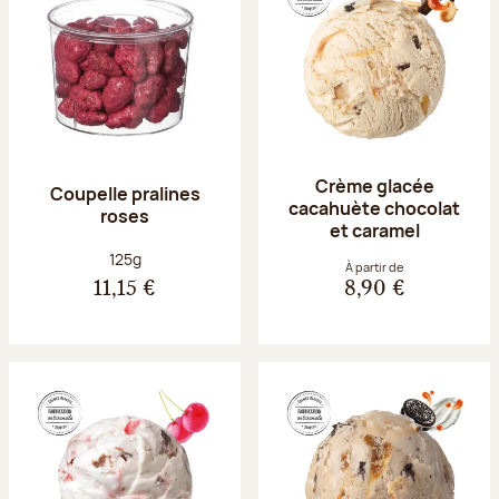
Crème glacée
Coupelle pralines
cacahuète chocolat
roses
et caramel
Poids net :
125g
À partir de
11,15 €
8,90 €