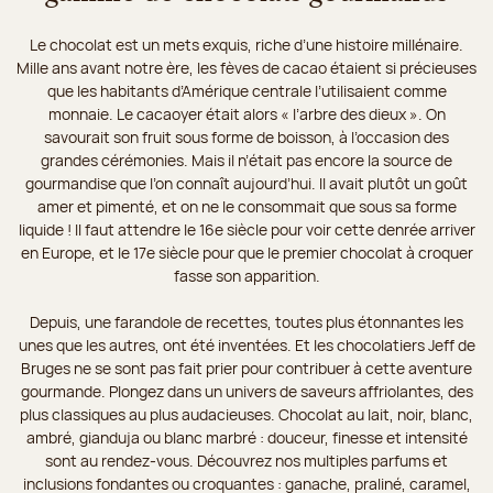
Le chocolat est un mets exquis, riche d’une histoire millénaire.
Mille ans avant notre ère, les fèves de cacao étaient si précieuses
que les habitants d’Amérique centrale l’utilisaient comme
monnaie. Le cacaoyer était alors « l’arbre des dieux ». On
savourait son fruit sous forme de boisson, à l’occasion des
grandes cérémonies. Mais il n’était pas encore la source de
gourmandise que l’on connaît aujourd’hui. Il avait plutôt un goût
amer et pimenté, et on ne le consommait que sous sa forme
liquide ! Il faut attendre le 16e siècle pour voir cette denrée arriver
en Europe, et le 17e siècle pour que le premier chocolat à croquer
fasse son apparition.
Depuis, une farandole de recettes, toutes plus étonnantes les
unes que les autres, ont été inventées. Et les chocolatiers Jeff de
Bruges ne se sont pas fait prier pour contribuer à cette aventure
gourmande. Plongez dans un univers de saveurs affriolantes, des
plus classiques au plus audacieuses. Chocolat au lait, noir, blanc,
ambré, gianduja ou blanc marbré : douceur, finesse et intensité
sont au rendez-vous. Découvrez nos multiples parfums et
inclusions fondantes ou croquantes : ganache, praliné, caramel,