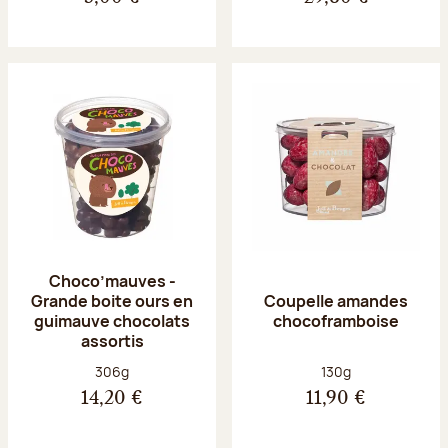
Choco’mauves -
Grande boite ours en
Coupelle amandes
guimauve chocolats
chocoframboise
assortis
Poids net :
Poids net :
306g
130g
14,20 €
11,90 €