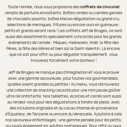
Toute l’année, nous vous proposons des
coffrets de chocolat
remplis de parfums envoûtants. Boîtes rondes ou carrées garnies
de chocolats assortis, boîtes Macao dégustation ou grand cru,
sélections de meringues, fritures ou encore ours en guimauve :
petits et grands seront ravis ! Les coffrets Jeff de Bruges, ce sont
aussi des assortiments spécialement concoctés pour les grands
événements de l’année : Pâques, Halloween, Noël, la fête des
Pères, la fête des Mères et bien sûr la Saint-Valentin. Là encore,
que ce soit pour offrir ou pour déguster tranquillement, vous
trouverez forcément votre bonheur !
Jeff de Bruges ne manque pas d’imagination et vous le prouve
avec une gamme savoureuse, pour toutes vos gourmandises,
qu’elles soient grandes ou petites ! Au menu, vous retrouverez
une collection de snacking cacaoté pour une mini pause goûter
ultra réconfortante. Nos tablettes, écorces et carrés sont aussi
au rendez-vous pour des dégustations à fondre de plaisir, avec
des inclusions originales et du cacao intense en provenance
d’Équateur, de Tanzanie ou encore du Venezuela. Ajoutons à cela
nos savoureux enfantillages : une gamme pensée pour les petits,
qui ravira également les adultes nostalgiques. Pour offrir ou pour