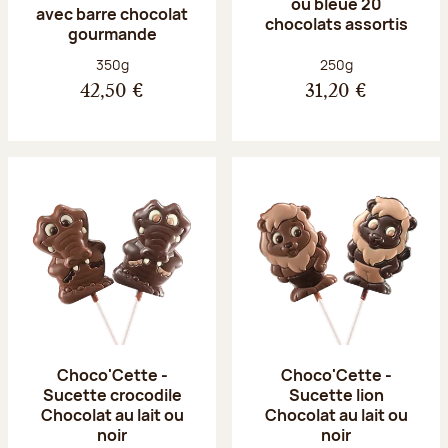
ou bleue 20
avec barre chocolat
chocolats assortis
gourmande
Poids net :
Poids net :
350g
250g
42,50 €
31,20 €
Choco'Cette -
Choco'Cette -
Sucette crocodile
Sucette lion
Chocolat au lait ou
Chocolat au lait ou
noir
noir