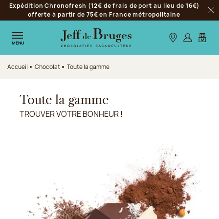
Expédition Chronofresh (12€ de frais de port au lieu de 16€)
Aller à la navigation
offerte à partir de 75€ en France métropolitaine
Fer
Aller au contenu principal
Aller au pied de page
Nos boutiques
S’identifie
Mon p
MENU
Accueil
Chocolat
Toute la gamme
Toute la gamme
TROUVER VOTRE BONHEUR !