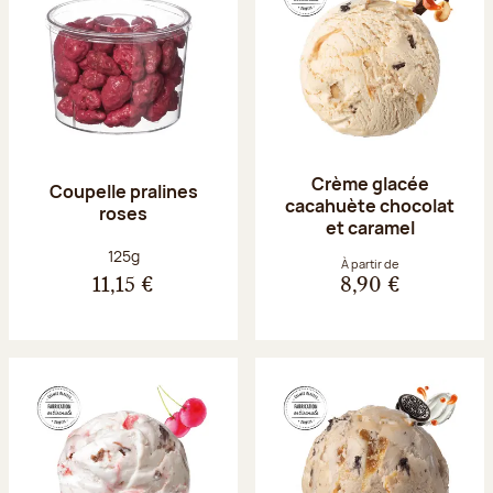
Crème glacée
Coupelle pralines
cacahuète chocolat
roses
et caramel
Poids net :
125g
À partir de
11,15 €
8,90 €