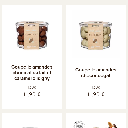
Coupelle amandes
Coupelle amandes
chocolat au lait et
choconougat
caramel d'Isigny
Poids net :
Poids net :
130g
130g
11,90 €
11,90 €