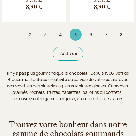
À partir de
À partir de
8,90 €
8,90 €
...
2
3
4
5
6
7
8
Page
Page
Page
Page 5 sur 9
Page
Page
Page
Tout voir
Il n’y a pas plus gourmand que le
chocolat
! Depuis 1986, Jeff de
Bruges met toute sa créativité au service de votre palais, avec
des recettes des plus classiques aux plus originales. Ganaches,
pralinés, rochers, truffes, tablettes, ballotins ou coffrets :
découvrez notre gamme exquise, aux mille et une saveurs.
Trouvez votre bonheur dans notre
gamme de chocolats gourmands