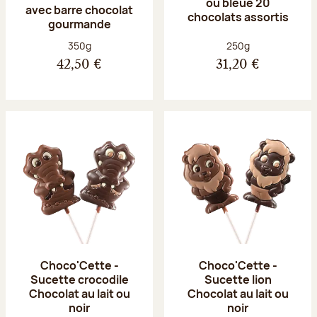
ou bleue 20
avec barre chocolat
chocolats assortis
gourmande
Poids net :
Poids net :
350g
250g
42,50 €
31,20 €
Choco'Cette -
Choco'Cette -
Sucette crocodile
Sucette lion
Chocolat au lait ou
Chocolat au lait ou
noir
noir