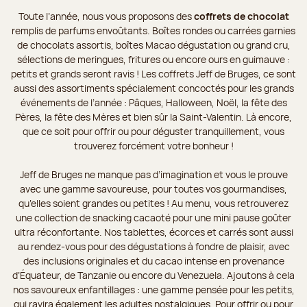
Toute l’année, nous vous proposons des
coffrets de chocolat
remplis de parfums envoûtants. Boîtes rondes ou carrées garnies
de chocolats assortis, boîtes Macao dégustation ou grand cru,
sélections de meringues, fritures ou encore ours en guimauve :
petits et grands seront ravis ! Les coffrets Jeff de Bruges, ce sont
aussi des assortiments spécialement concoctés pour les grands
événements de l’année : Pâques, Halloween, Noël, la fête des
Pères, la fête des Mères et bien sûr la Saint-Valentin. Là encore,
que ce soit pour offrir ou pour déguster tranquillement, vous
trouverez forcément votre bonheur !
Jeff de Bruges ne manque pas d’imagination et vous le prouve
avec une gamme savoureuse, pour toutes vos gourmandises,
qu’elles soient grandes ou petites ! Au menu, vous retrouverez
une collection de snacking cacaoté pour une mini pause goûter
ultra réconfortante. Nos tablettes, écorces et carrés sont aussi
au rendez-vous pour des dégustations à fondre de plaisir, avec
des inclusions originales et du cacao intense en provenance
d’Équateur, de Tanzanie ou encore du Venezuela. Ajoutons à cela
nos savoureux enfantillages : une gamme pensée pour les petits,
qui ravira également les adultes nostalgiques. Pour offrir ou pour