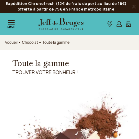
Expédition Chronofresh (12€ de frais de port au lieu de 16€)
Aller à la navigation
offerte à partir de 75€ en France métropolitaine
Fer
Aller au contenu principal
Aller au pied de page
Nos boutiques
S’identifie
Mon p
MENU
Accueil
Chocolat
Toute la gamme
Toute la gamme
TROUVER VOTRE BONHEUR !