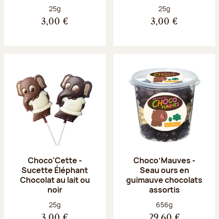
Poids net :
Poids net :
25g
25g
3,00 €
3,00 €
Choco'Cette -
Choco’Mauves -
Sucette Éléphant
Seau ours en
Chocolat au lait ou
guimauve chocolats
noir
assortis
Poids net :
Poids net :
25g
656g
3,00 €
29,60 €