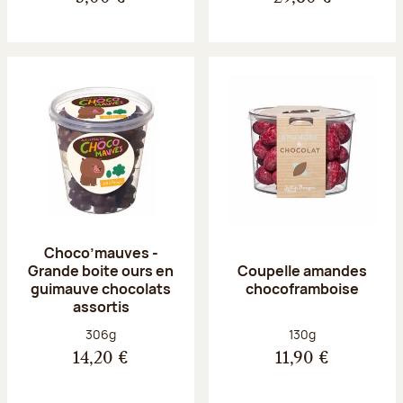
Choco’mauves -
Grande boite ours en
Coupelle amandes
guimauve chocolats
chocoframboise
assortis
Poids net :
Poids net :
306g
130g
14,20 €
11,90 €