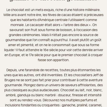
Le chocolat est un mets exquis, riche d’une histoire millénaire.
Mille ans avant notre ère, les fèves de cacao étaient si précieuses
que les habitants d’Amérique centrale l’utilisaient comme
monnaie. Le cacaoyer était alors « l’arbre des dieux ». On
savourait son fruit sous forme de boisson, à l’occasion des
grandes cérémonies. Mais il n’était pas encore la source de
gourmandise que l’on connaît aujourd’hui. Il avait plutôt un goût
amer et pimenté, et on ne le consommait que sous sa forme
liquide ! Il faut attendre le 16e siècle pour voir cette denrée arriver
en Europe, et le 17e siècle pour que le premier chocolat à croquer
fasse son apparition.
Depuis, une farandole de recettes, toutes plus étonnantes les
unes que les autres, ont été inventées. Et les chocolatiers Jeff de
Bruges ne se sont pas fait prier pour contribuer à cette aventure
gourmande. Plongez dans un univers de saveurs affriolantes, des
plus classiques au plus audacieuses. Chocolat au lait, noir, blanc,
ambré, gianduja ou blanc marbré : douceur, finesse et intensité
sont au rendez-vous. Découvrez nos multiples parfums et
inclusions fondantes ou croquantes : ganache, praliné, caramel,