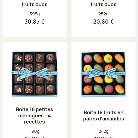
fruits duos
fruits duos
Poids net :
Poids net :
395g
252g
30,85 €
20,80 €
Boite 16 petites
Boite 16 fruits en
meringues - 4
pâtes d'amandes
recettes
Poids net :
Poids net :
190g
242g