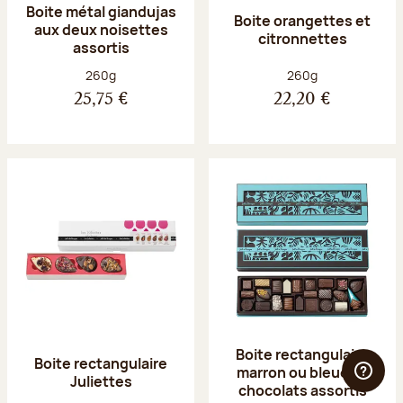
Boite métal giandujas
Boite orangettes et
aux deux noisettes
citronnettes
assortis
Poids net :
Poids net :
260g
260g
25,75 €
22,20 €
Boite rectangulaire
Boite rectangulaire
marron ou bleue 23
Juliettes
chocolats assortis