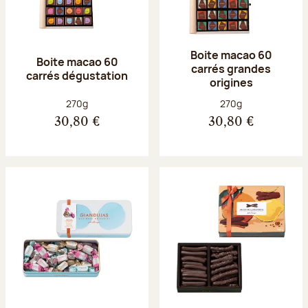
Boite macao 60
Boite macao 60
carrés grandes
carrés dégustation
origines
Poids net :
Poids net :
270g
270g
30,80 €
30,80 €