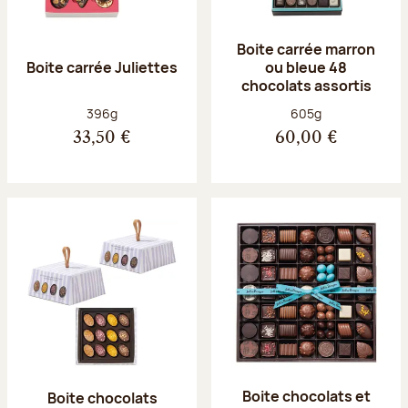
Boite carrée marron
Boite carrée Juliettes
ou bleue 48
chocolats assortis
Poids net :
Poids net :
396g
605g
33,50 €
60,00 €
Boite chocolats et
Boite chocolats