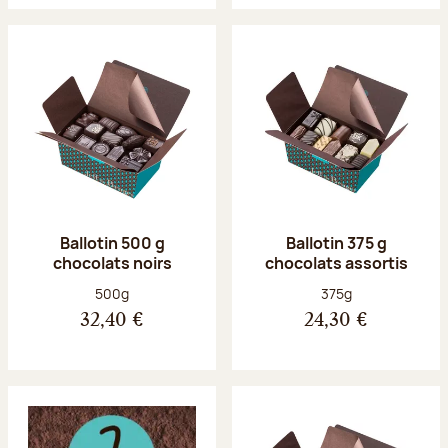
Ballotin 500 g
Ballotin 375 g
chocolats noirs
chocolats assortis
Poids net :
Poids net :
500g
375g
32,40 €
24,30 €