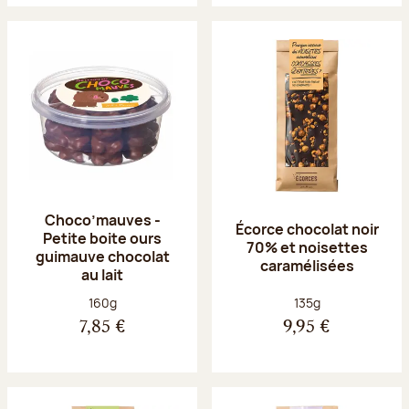
Choco’mauves -
Écorce chocolat noir
Petite boite ours
70% et noisettes
guimauve chocolat
caramélisées
au lait
Poids net :
Poids net :
160g
135g
7,85 €
9,95 €