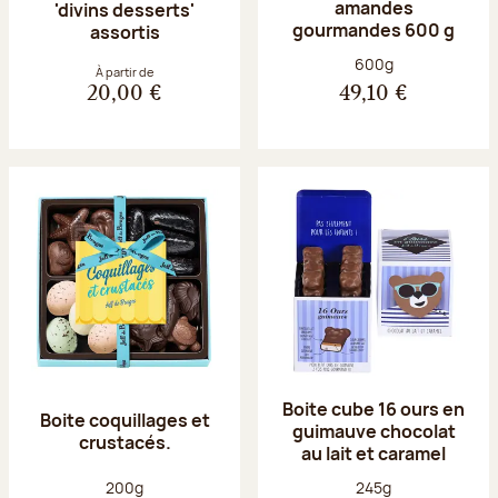
amandes
'divins desserts'
gourmandes 600 g
assortis
Poids net :
600g
À partir de
20,00 €
49,10 €
Boite cube 16 ours en
Boite coquillages et
guimauve chocolat
crustacés.
au lait et caramel
Poids net :
Poids net :
200g
245g