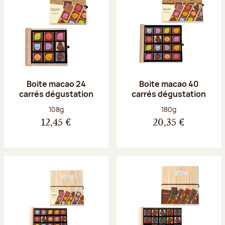
Boite macao 24
Boite macao 40
carrés dégustation
carrés dégustation
Poids net :
Poids net :
108g
180g
12,45 €
20,35 €