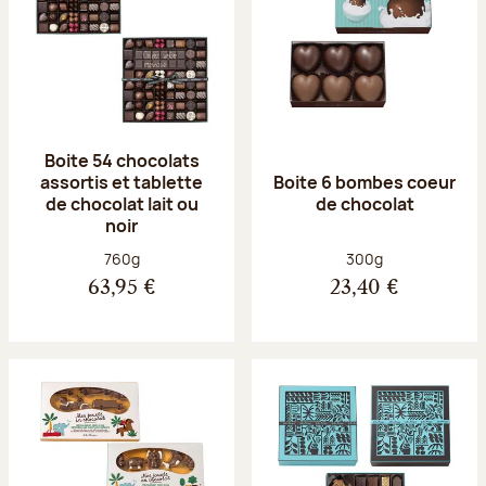
Boite 54 chocolats
assortis et tablette
Boite 6 bombes coeur
de chocolat lait ou
de chocolat
noir
Poids net :
Poids net :
760g
300g
63,95 €
23,40 €