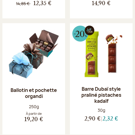
14,85 €
12,35 €
14,90 €
Barre Dubaï style
Ballotin et pochette
praliné pistaches
organdi
kadaïf
Poids net :
250g
Poids net :
30g
À partir de
2,90 €
2,32 €
19,20 €