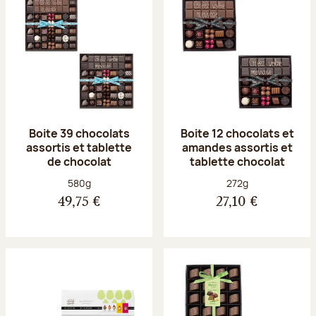
Boite 39 chocolats
Boite 12 chocolats et
assortis et tablette
amandes assortis et
de chocolat
tablette chocolat
Poids net :
Poids net :
580g
272g
49,75 €
27,10 €