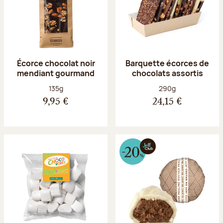
Écorce chocolat noir
Barquette écorces de
mendiant gourmand
chocolats assortis
Poids net :
Poids net :
135g
290g
9,95 €
24,15 €