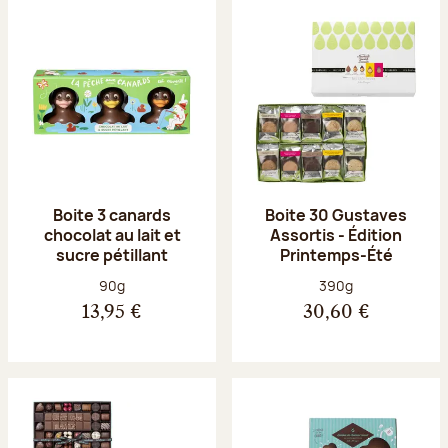
Boite 3 canards
Boite 30 Gustaves
chocolat au lait et
Assortis - Édition
sucre pétillant
Printemps-Été
Poids net :
Poids net :
90g
390g
13,95 €
30,60 €