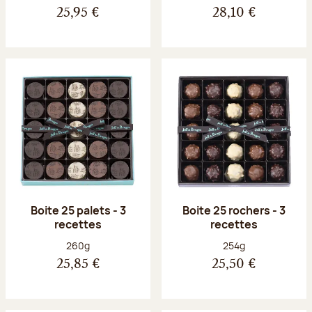
25,95 €
28,10 €
Boite 25 palets - 3
Boite 25 rochers - 3
recettes
recettes
Poids net :
Poids net :
260g
254g
25,85 €
25,50 €