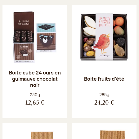
Boite cube 24 ours en
guimauve chocolat
Boite fruits d'été
noir
Poids net :
Poids net :
230g
285g
12,65 €
24,20 €