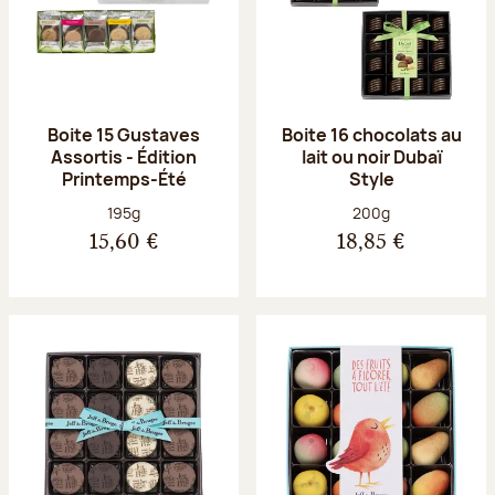
Boite 15 Gustaves
Boite 16 chocolats au
Assortis - Édition
lait ou noir Dubaï
Printemps-Été
Style
Poids net :
Poids net :
195g
200g
15,60 €
18,85 €