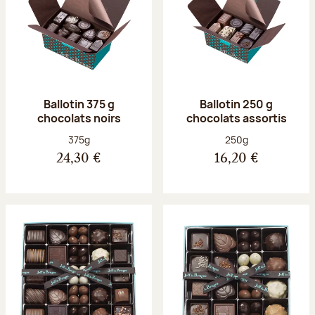
Ballotin 375 g
Ballotin 250 g
chocolats noirs
chocolats assortis
Poids net :
Poids net :
375g
250g
24,30 €
16,20 €