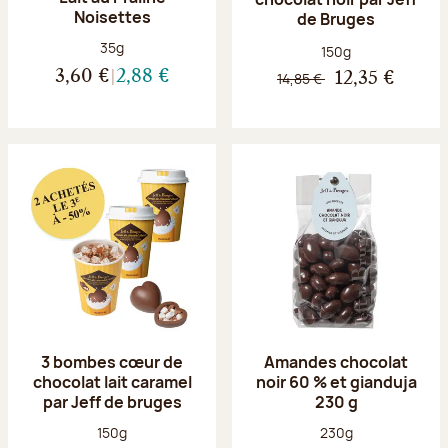
Noisettes
de Bruges
Poids net :
35g
Poids net :
150g
3,60 €
2,88 €
14,85 €
12,35 €
3 bombes cœur de
Amandes chocolat
chocolat lait caramel
noir 60 % et gianduja
par Jeff de bruges
230 g
Poids net :
Poids net :
150g
230g