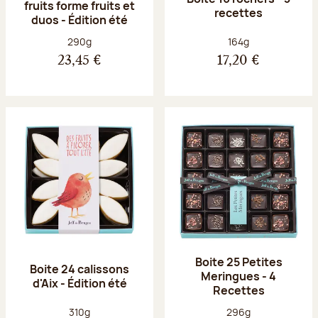
fruits forme fruits et
recettes
duos - Édition été
Poids net :
Poids net :
290g
164g
23,45 €
17,20 €
Boite 25 Petites
Boite 24 calissons
Meringues - 4
d'Aix - Édition été
Recettes
Poids net :
Poids net :
310g
296g