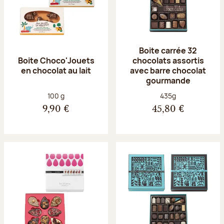
Boite carrée 32
Boite Choco'Jouets
chocolats assortis
en chocolat au lait
avec barre chocolat
gourmande
Poids net :
Poids net :
100 g
435g
9,90 €
45,80 €