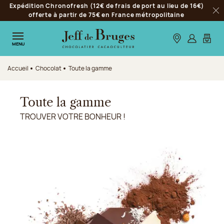
Expédition Chronofresh (12€ de frais de port au lieu de 16€)
Aller à la navigation
offerte à partir de 75€ en France métropolitaine
Fer
Aller au contenu principal
Aller au pied de page
Nos boutiques
S’identifie
Mon p
MENU
Accueil
Chocolat
Toute la gamme
Toute la gamme
TROUVER VOTRE BONHEUR !