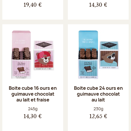
19,40 €
14,30 €
Boite cube 16 ours en
Boite cube 24 ours en
guimauve chocolat
guimauve chocolat
au lait et fraise
au lait
Poids net :
Poids net :
245g
230g
14,30 €
12,65 €