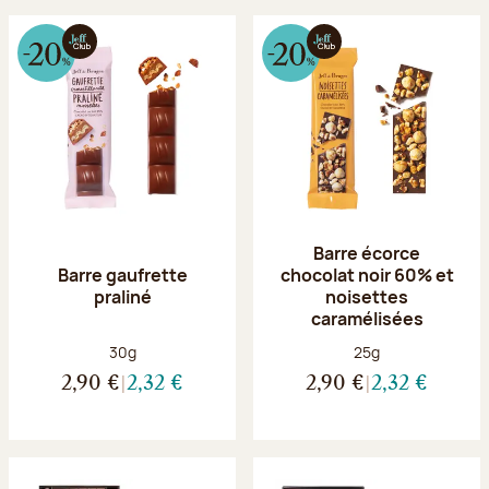
Barre écorce
Barre gaufrette
chocolat noir 60% et
praliné
noisettes
caramélisées
Poids net :
Poids net :
30g
25g
2,90 €
2,32 €
2,90 €
2,32 €