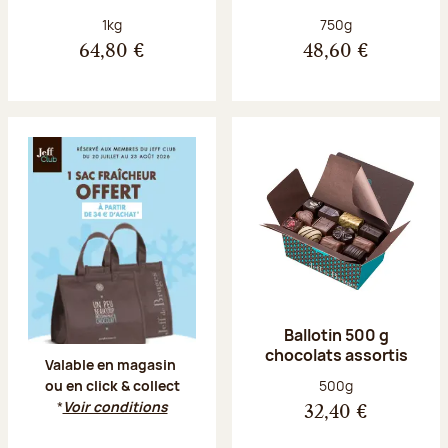
Poids net :
Poids net :
1kg
750g
64,80 €
48,60 €
Offre Jeff Club du 20 juillet au 23 aoû
Ballotin 500 g
chocolats assortis
Valable en magasin
Poids net :
500g
ou en click & collect
*
Voir conditions
32,40 €