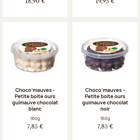
18,90 €
19,95 €
Choco’mauves -
Choco’mauves -
Petite boite ours
Petite boite ours
guimauve chocolat
guimauve chocolat
blanc
noir
Poids net :
Poids net :
160g
160g
7,85 €
7,85 €