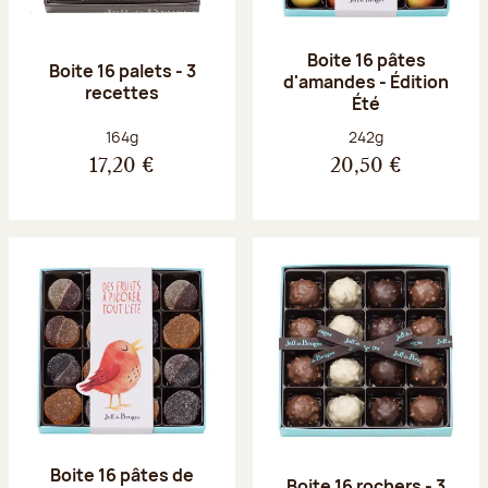
Boite 16 pâtes
Boite 16 palets - 3
d'amandes - Édition
recettes
Été
Poids net :
Poids net :
164g
242g
17,20 €
20,50 €
Boite 16 pâtes de
Boite 16 rochers - 3