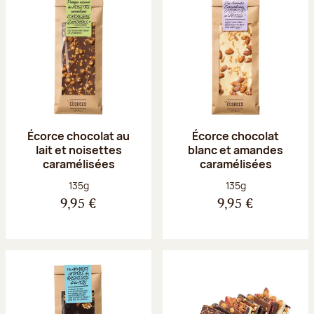
Écorce chocolat au
Écorce chocolat
lait et noisettes
blanc et amandes
caramélisées
caramélisées
Poids net :
Poids net :
135g
135g
9,95 €
9,95 €