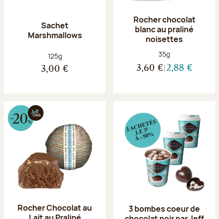
Rocher chocolat
Sachet
blanc au praliné
Marshmallows
noisettes
Poids net :
35g
Poids net :
125g
3,60 €
2,88 €
3,00 €
Rocher Chocolat au
3 bombes coeur de
Lait au Praliné
chocolat noir par Jeff