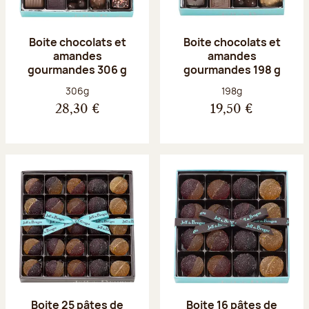
Boite chocolats et
Boite chocolats et
amandes
amandes
gourmandes 306 g
gourmandes 198 g
Poids net :
Poids net :
306g
198g
28,30 €
19,50 €
Boite 25 pâtes de
Boite 16 pâtes de