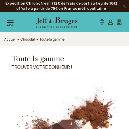
Expédition Chronofresh (12€ de frais de port au lieu de 16€)
Aller à la navigation
offerte à partir de 75€ en France métropolitaine
Fer
Aller au contenu principal
Aller au pied de page
Nos boutiques
S’identifie
Mon p
MENU
Accueil
Chocolat
Toute la gamme
Toute la gamme
TROUVER VOTRE BONHEUR !