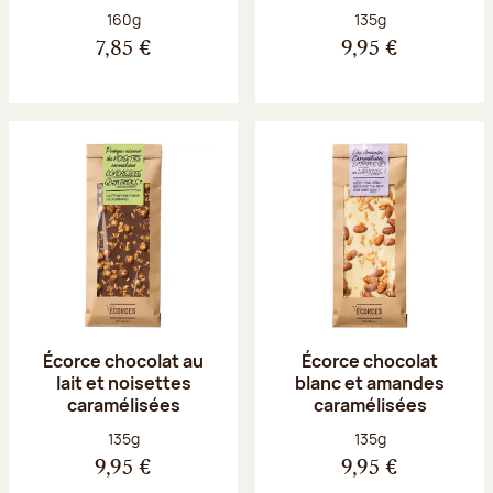
Poids net :
Poids net :
160g
135g
7,85 €
9,95 €
Écorce chocolat au
Écorce chocolat
lait et noisettes
blanc et amandes
caramélisées
caramélisées
Poids net :
Poids net :
135g
135g
9,95 €
9,95 €