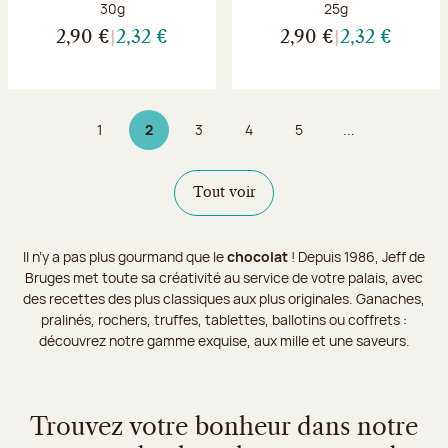
Poids net :
Poids net :
30g
25g
2,90 €
2,32 €
2,90 €
2,32 €
1
2
3
4
5
...
Page
Page 2 sur 9
Page
Page
Page
Tout voir
Il n’y a pas plus gourmand que le
chocolat
! Depuis 1986, Jeff de
Bruges met toute sa créativité au service de votre palais, avec
des recettes des plus classiques aux plus originales. Ganaches,
pralinés, rochers, truffes, tablettes, ballotins ou coffrets :
découvrez notre gamme exquise, aux mille et une saveurs.
Trouvez votre bonheur dans notre