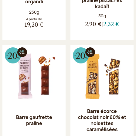
praliné pistaches
organdi
kadaïf
Poids net :
250g
Poids net :
30g
À partir de
2,90 €
2,32 €
19,20 €
Barre écorce
Barre gaufrette
chocolat noir 60% et
praliné
noisettes
caramélisées