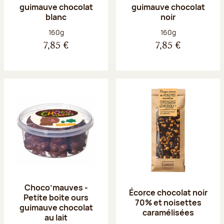
guimauve chocolat
guimauve chocolat
blanc
noir
Poids net :
Poids net :
160g
160g
7,85 €
7,85 €
Choco’mauves -
Écorce chocolat noir
Petite boite ours
70% et noisettes
guimauve chocolat
caramélisées
au lait