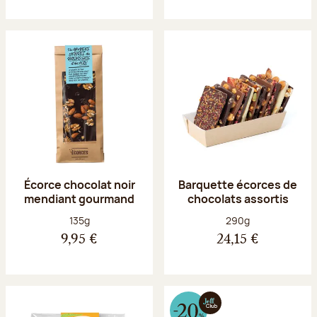
Écorce chocolat noir
Barquette écorces de
mendiant gourmand
chocolats assortis
Poids net :
Poids net :
135g
290g
9,95 €
24,15 €