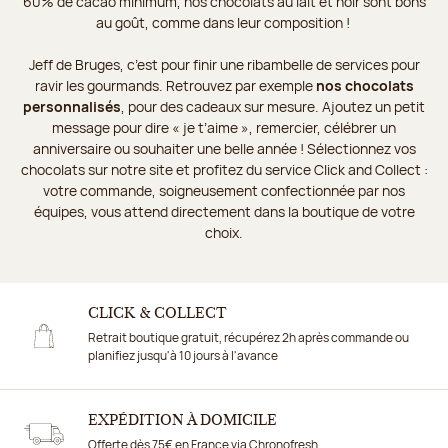
60% de cacao minimum, nos chocolats au lait et noir sont bons
au goût, comme dans leur composition !
Jeff de Bruges, c’est pour finir une ribambelle de services pour
ravir les gourmands. Retrouvez par exemple
nos chocolats
personnalisés
, pour des cadeaux sur mesure. Ajoutez un petit
message pour dire « je t’aime », remercier, célébrer un
anniversaire ou souhaiter une belle année ! Sélectionnez vos
chocolats sur notre site et profitez du service Click and Collect :
votre commande, soigneusement confectionnée par nos
équipes, vous attend directement dans la boutique de votre
choix.
CLICK & COLLECT
Retrait boutique gratuit, récupérez 2h après commande ou
planifiez jusqu'à 10 jours à l'avance
EXPÉDITION À DOMICILE
Offerte dès 75€ en France via Chronofresh