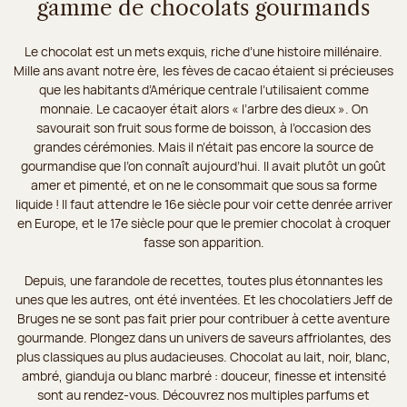
gamme de chocolats gourmands
Le chocolat est un mets exquis, riche d’une histoire millénaire.
Mille ans avant notre ère, les fèves de cacao étaient si précieuses
que les habitants d’Amérique centrale l’utilisaient comme
monnaie. Le cacaoyer était alors « l’arbre des dieux ». On
savourait son fruit sous forme de boisson, à l’occasion des
grandes cérémonies. Mais il n’était pas encore la source de
gourmandise que l’on connaît aujourd’hui. Il avait plutôt un goût
amer et pimenté, et on ne le consommait que sous sa forme
liquide ! Il faut attendre le 16e siècle pour voir cette denrée arriver
en Europe, et le 17e siècle pour que le premier chocolat à croquer
fasse son apparition.
Depuis, une farandole de recettes, toutes plus étonnantes les
unes que les autres, ont été inventées. Et les chocolatiers Jeff de
Bruges ne se sont pas fait prier pour contribuer à cette aventure
gourmande. Plongez dans un univers de saveurs affriolantes, des
plus classiques au plus audacieuses. Chocolat au lait, noir, blanc,
ambré, gianduja ou blanc marbré : douceur, finesse et intensité
sont au rendez-vous. Découvrez nos multiples parfums et