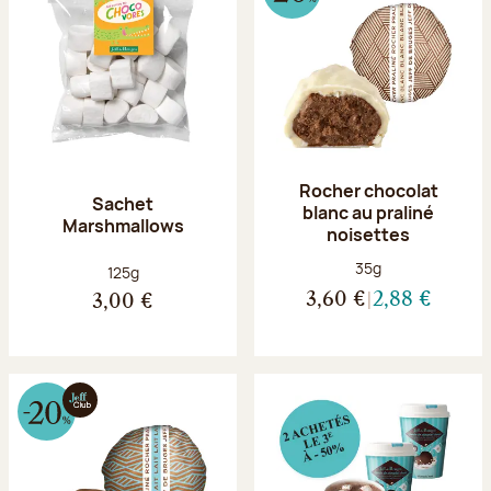
Rocher chocolat
Sachet
blanc au praliné
Marshmallows
noisettes
Poids net :
35g
Poids net :
125g
3,60 €
2,88 €
3,00 €