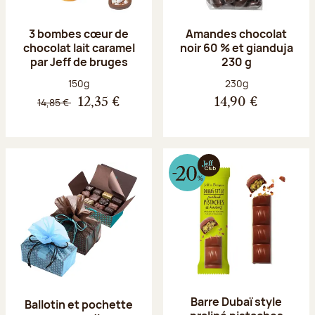
3 bombes cœur de
Amandes chocolat
chocolat lait caramel
noir 60 % et gianduja
par Jeff de bruges
230 g
Poids net :
Poids net :
150g
230g
14,85 €
12,35 €
14,90 €
Barre Dubaï style
Ballotin et pochette