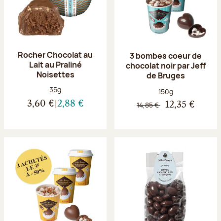
Rocher Chocolat au
3 bombes coeur de
Lait au Praliné
chocolat noir par Jeff
Noisettes
de Bruges
Poids net :
35g
Poids net :
150g
3,60 €
2,88 €
14,85 €
12,35 €