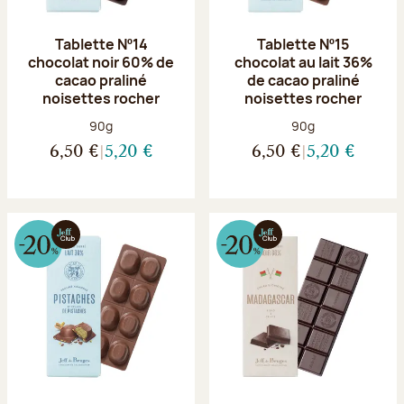
Tablette Nº14
Tablette Nº15
chocolat noir 60% de
chocolat au lait 36%
cacao praliné
de cacao praliné
noisettes rocher
noisettes rocher
Poids net :
Poids net :
90g
90g
6,50 €
5,20 €
6,50 €
5,20 €