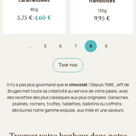
framboises
Poids net :
80g
Poids net :
135g
5,75 €
4,60 €
9,95 €
...
5
6
7
8
9
Page
Page
Page
Page 8 sur 9
Page
Tout voir
Il n’y a pas plus gourmand que le
chocolat
! Depuis 1986, Jeff de
Bruges met toute sa créativité au service de votre palais, avec
des recettes des plus classiques aux plus originales. Ganaches,
pralinés, rochers, truffes, tablettes, ballotins ou coffrets :
découvrez notre gamme exquise, aux mille et une saveurs.