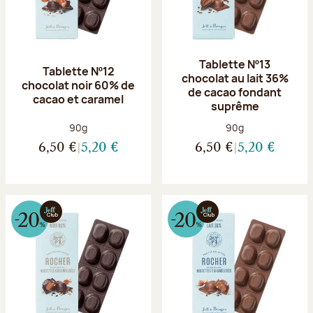
Tablette Nº13
Tablette Nº12
chocolat au lait 36%
chocolat noir 60% de
de cacao fondant
cacao et caramel
suprême
Poids net :
Poids net :
90g
90g
6,50 €
5,20 €
6,50 €
5,20 €