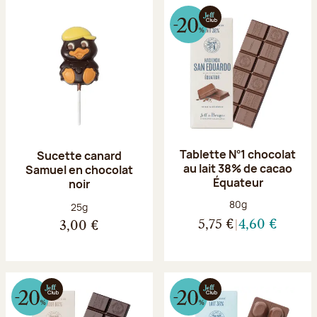
Tablette N°1 chocolat
Sucette canard
au lait 38% de cacao
Samuel en chocolat
Équateur
noir
Poids net :
80g
Poids net :
25g
5,75 €
4,60 €
3,00 €