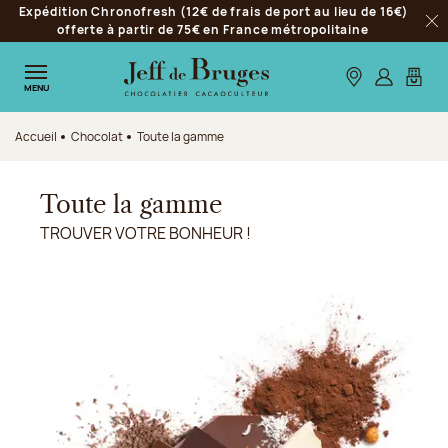
Expédition Chronofresh (12€ de frais de port au lieu de 16€)
Aller à la navigation
offerte à partir de 75€ en France métropolitaine
Fer
Aller au contenu principal
Aller au pied de page
Nos boutiques
S’identifie
Mon p
MENU
Accueil
Chocolat
Toute la gamme
Toute la gamme
TROUVER VOTRE BONHEUR !