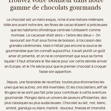
Trouvez votre bonheur dans notre
gamme de chocolats gourmands
Le chocolat est un mets exquis, riche d’une histoire millénaire.
Mille ans avant notre ère, les fèves de cacao étaient si précieuses
que les habitants d’Amérique centrale l’utilisaient comme
monnaie. Le cacaoyer était alors « l’arbre des dieux ». On
savourait son fruit sous forme de boisson, à l’occasion des
grandes cérémonies. Mais il n’était pas encore la source de
gourmandise que l’on connaît aujourd’hui. Il avait plutôt un goût
amer et pimenté, et on ne le consommait que sous sa forme
liquide ! Il faut attendre le 16e siècle pour voir cette denrée arriver
en Europe, et le 17e siècle pour que le premier chocolat à croquer
fasse son apparition.
Depuis, une farandole de recettes, toutes plus étonnantes les
unes que les autres, ont été inventées. Et les chocolatiers Jeff de
Bruges ne se sont pas fait prier pour contribuer à cette aventure
gourmande. Plongez dans un univers de saveurs affriolantes, des
plus classiques au plus audacieuses. Chocolat au lait, noir, blanc,
ambré, gianduja ou blanc marbré : douceur, finesse et intensité