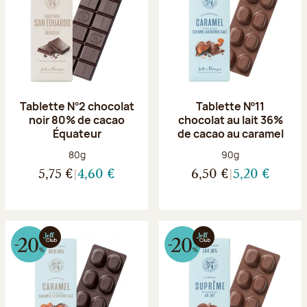
Tablette N°2 chocolat
Tablette Nº11
noir 80% de cacao
chocolat au lait 36%
Équateur
de cacao au caramel
Poids net :
Poids net :
80g
90g
5,75 €
4,60 €
6,50 €
5,20 €