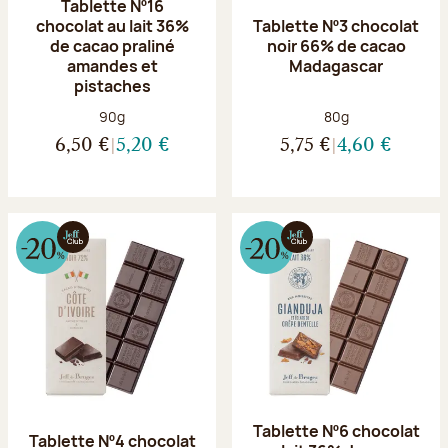
Tablette Nº16
chocolat au lait 36%
Tablette Nº3 chocolat
de cacao praliné
noir 66% de cacao
amandes et
Madagascar
pistaches
Poids net :
Poids net :
90g
80g
6,50 €
5,20 €
5,75 €
4,60 €
Tablette Nº6 chocolat
Tablette Nº4 chocolat