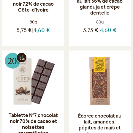
au lait 36% de cacao
noir 72% de cacao
gianduja et crêpe
Côte-d'Ivoire
dentelle
Poids net :
Poids net :
80g
80g
5,75 €
4,60 €
5,75 €
4,60 €
Tablette Nº7 chocolat
Écorce chocolat au
noir 70% de cacao et
lait, amandes,
noisettes
pépites de maïs et
caramélisées