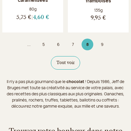
framboises
Poids net :
80g
Poids net :
135g
5,75 €
4,60 €
9,95 €
...
5
6
7
8
9
Page
Page
Page
Page 8 sur 9
Page
Tout voir
Il n’y a pas plus gourmand que le
chocolat
! Depuis 1986, Jeff de
Bruges met toute sa créativité au service de votre palais, avec
des recettes des plus classiques aux plus originales. Ganaches,
pralinés, rochers, truffes, tablettes, ballotins ou coffrets :
découvrez notre gamme exquise, aux mille et une saveurs.