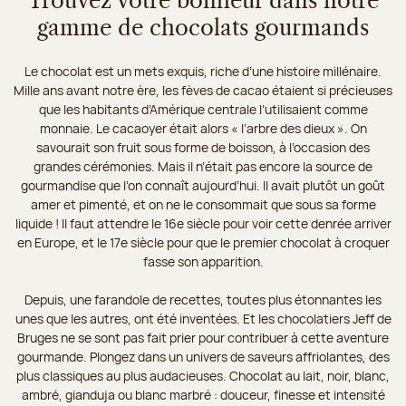
Trouvez votre bonheur dans notre
gamme de chocolats gourmands
Le chocolat est un mets exquis, riche d’une histoire millénaire.
Mille ans avant notre ère, les fèves de cacao étaient si précieuses
que les habitants d’Amérique centrale l’utilisaient comme
monnaie. Le cacaoyer était alors « l’arbre des dieux ». On
savourait son fruit sous forme de boisson, à l’occasion des
grandes cérémonies. Mais il n’était pas encore la source de
gourmandise que l’on connaît aujourd’hui. Il avait plutôt un goût
amer et pimenté, et on ne le consommait que sous sa forme
liquide ! Il faut attendre le 16e siècle pour voir cette denrée arriver
en Europe, et le 17e siècle pour que le premier chocolat à croquer
fasse son apparition.
Depuis, une farandole de recettes, toutes plus étonnantes les
unes que les autres, ont été inventées. Et les chocolatiers Jeff de
Bruges ne se sont pas fait prier pour contribuer à cette aventure
gourmande. Plongez dans un univers de saveurs affriolantes, des
plus classiques au plus audacieuses. Chocolat au lait, noir, blanc,
ambré, gianduja ou blanc marbré : douceur, finesse et intensité