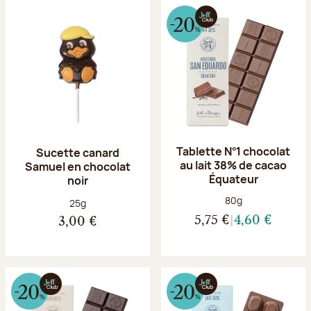
Tablette N°1 chocolat
Sucette canard
au lait 38% de cacao
Samuel en chocolat
Équateur
noir
Poids net :
80g
Poids net :
25g
5,75 €
4,60 €
3,00 €