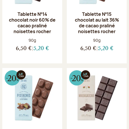
Tablette Nº14
Tablette Nº15
chocolat noir 60% de
chocolat au lait 36%
cacao praliné
de cacao praliné
noisettes rocher
noisettes rocher
Poids net :
Poids net :
90g
90g
6,50 €
5,20 €
6,50 €
5,20 €