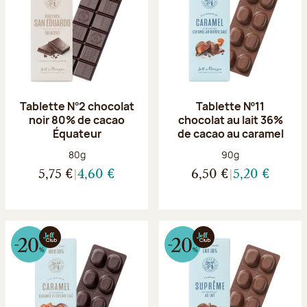
Tablette N°2 chocolat
Tablette Nº11
noir 80% de cacao
chocolat au lait 36%
Équateur
de cacao au caramel
Poids net :
Poids net :
80g
90g
5,75 €
4,60 €
6,50 €
5,20 €