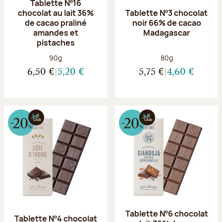
Tablette Nº16
chocolat au lait 36%
Tablette Nº3 chocolat
de cacao praliné
noir 66% de cacao
amandes et
Madagascar
pistaches
Poids net :
Poids net :
90g
80g
6,50 €
5,20 €
5,75 €
4,60 €
Tablette Nº6 chocolat
Tablette Nº4 chocolat