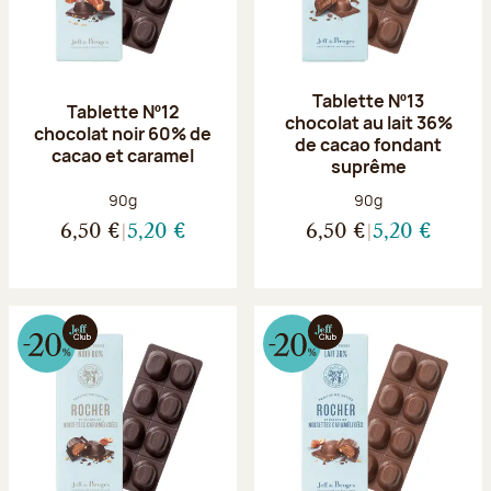
Tablette Nº13
Tablette Nº12
chocolat au lait 36%
chocolat noir 60% de
de cacao fondant
cacao et caramel
suprême
Poids net :
Poids net :
90g
90g
6,50 €
5,20 €
6,50 €
5,20 €