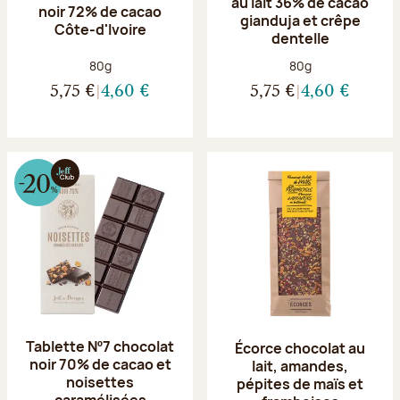
au lait 36% de cacao
noir 72% de cacao
gianduja et crêpe
Côte-d'Ivoire
dentelle
Poids net :
Poids net :
80g
80g
5,75 €
4,60 €
5,75 €
4,60 €
Tablette Nº7 chocolat
Écorce chocolat au
noir 70% de cacao et
lait, amandes,
noisettes
pépites de maïs et
caramélisées