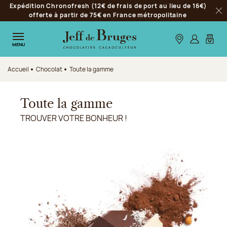
Expédition Chronofresh (12€ de frais de port au lieu de 16€)
Aller à la navigation
offerte à partir de 75€ en France métropolitaine
Fer
Aller au contenu principal
Aller au pied de page
Nos boutiques
S’identifie
Mon p
MENU
Accueil
Chocolat
Toute la gamme
Toute la gamme
TROUVER VOTRE BONHEUR !