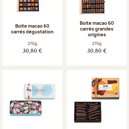
Boite macao 60
Boite macao 60
carrés grandes
carrés dégustation
origines
Poids net :
Poids net :
270g
270g
30,80 €
30,80 €