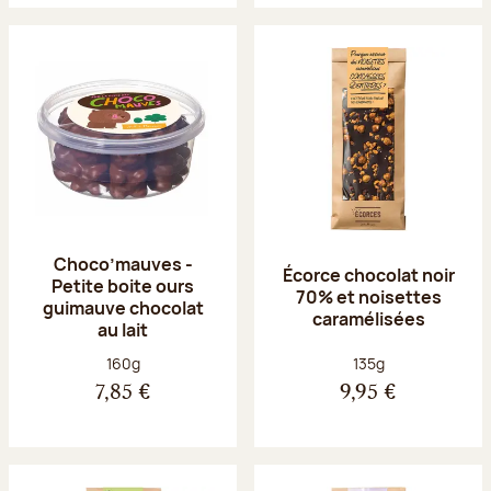
Choco’mauves -
Écorce chocolat noir
Petite boite ours
70% et noisettes
guimauve chocolat
caramélisées
au lait
Poids net :
Poids net :
160g
135g
7,85 €
9,95 €