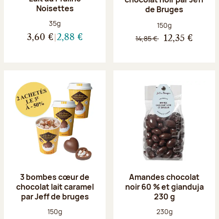
Noisettes
de Bruges
Poids net :
35g
Poids net :
150g
3,60 €
2,88 €
14,85 €
12,35 €
3 bombes cœur de
Amandes chocolat
chocolat lait caramel
noir 60 % et gianduja
par Jeff de bruges
230 g
Poids net :
Poids net :
150g
230g