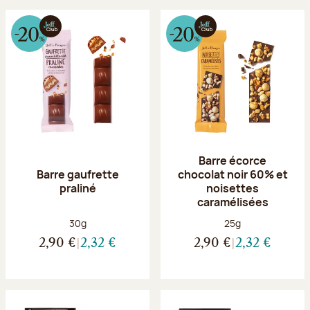
Barre écorce
Barre gaufrette
chocolat noir 60% et
praliné
noisettes
caramélisées
Poids net :
Poids net :
30g
25g
2,90 €
2,32 €
2,90 €
2,32 €