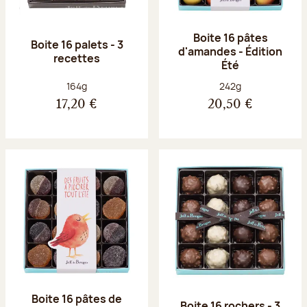
Boite 16 pâtes
Boite 16 palets - 3
d'amandes - Édition
recettes
Été
Poids net :
Poids net :
164g
242g
17,20 €
20,50 €
Boite 16 pâtes de
Boite 16 rochers - 3