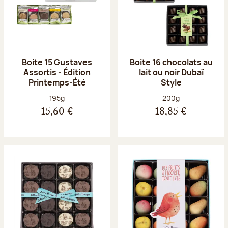
Boite 15 Gustaves
Boite 16 chocolats au
Assortis - Édition
lait ou noir Dubaï
Printemps-Été
Style
Poids net :
Poids net :
195g
200g
15,60 €
18,85 €