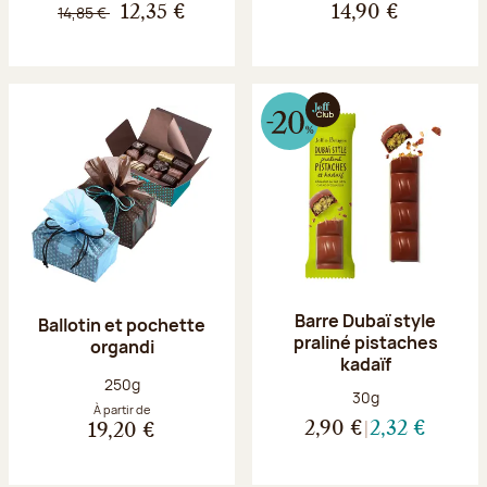
14,85 €
12,35 €
14,90 €
Barre Dubaï style
Ballotin et pochette
praliné pistaches
organdi
kadaïf
Poids net :
250g
Poids net :
30g
À partir de
2,90 €
2,32 €
19,20 €