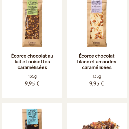
Écorce chocolat au
Écorce chocolat
lait et noisettes
blanc et amandes
caramélisées
caramélisées
Poids net :
Poids net :
135g
135g
9,95 €
9,95 €