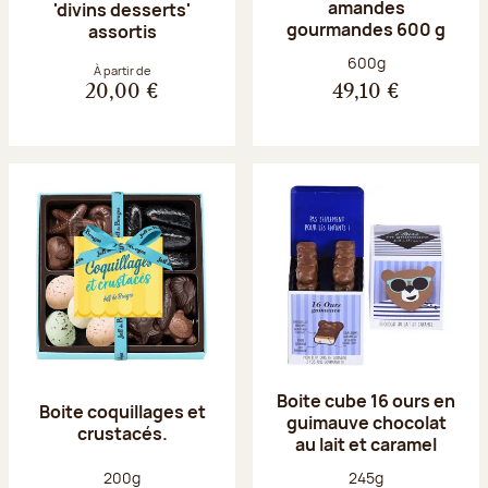
amandes
'divins desserts'
gourmandes 600 g
assortis
Poids net :
600g
À partir de
20,00 €
49,10 €
Boite cube 16 ours en
Boite coquillages et
guimauve chocolat
crustacés.
au lait et caramel
Poids net :
Poids net :
200g
245g