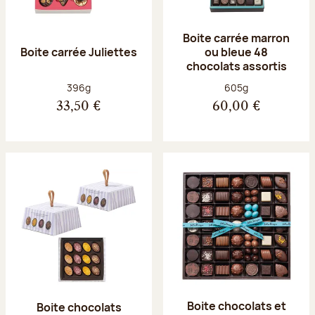
Boite carrée marron
Boite carrée Juliettes
ou bleue 48
chocolats assortis
Poids net :
Poids net :
396g
605g
33,50 €
60,00 €
Boite chocolats et
Boite chocolats