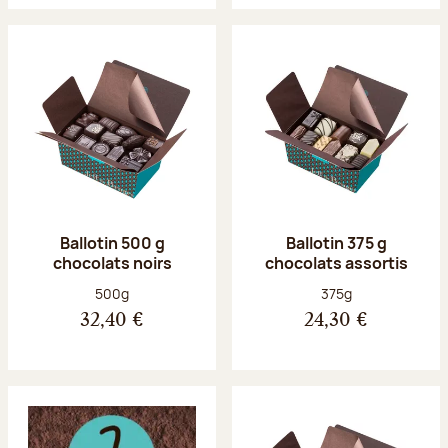
Ballotin 500 g
Ballotin 375 g
chocolats noirs
chocolats assortis
Poids net :
Poids net :
500g
375g
32,40 €
24,30 €