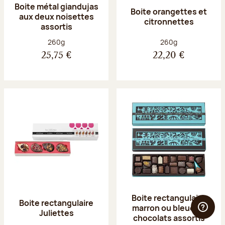
Boite métal giandujas
Boite orangettes et
aux deux noisettes
citronnettes
assortis
Poids net :
Poids net :
260g
260g
25,75 €
22,20 €
Boite rectangulaire
Boite rectangulaire
marron ou bleue 23
Juliettes
chocolats assortis