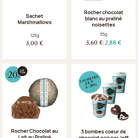
Rocher chocolat
Sachet
blanc au praliné
Marshmallows
noisettes
Poids net :
35g
Poids net :
125g
3,60 €
2,88 €
3,00 €
Rocher Chocolat au
3 bombes coeur de
Lait au Praliné
chocolat noir par Jeff