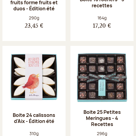
fruits forme fruits et
recettes
duos - Édition été
Poids net :
Poids net :
290g
164g
23,45 €
17,20 €
Boite 25 Petites
Boite 24 calissons
Meringues - 4
d'Aix - Édition été
Recettes
Poids net :
Poids net :
310g
296g