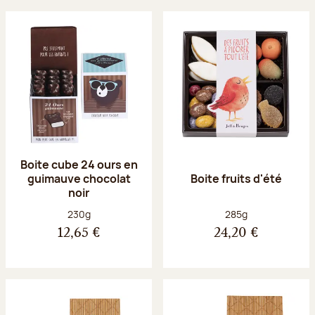
Boite cube 24 ours en
guimauve chocolat
Boite fruits d'été
noir
Poids net :
Poids net :
230g
285g
12,65 €
24,20 €