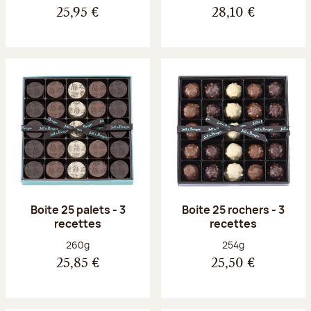
25,95 €
28,10 €
Boite 25 palets - 3
Boite 25 rochers - 3
recettes
recettes
Poids net :
Poids net :
260g
254g
25,85 €
25,50 €