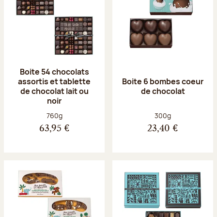
Boite 54 chocolats
assortis et tablette
Boite 6 bombes coeur
de chocolat lait ou
de chocolat
noir
Poids net :
Poids net :
760g
300g
63,95 €
23,40 €