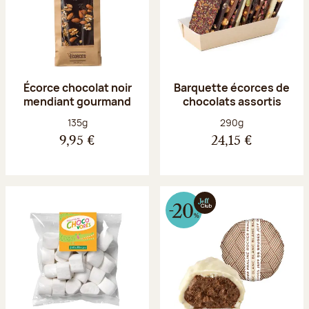
Écorce chocolat noir
Barquette écorces de
mendiant gourmand
chocolats assortis
Poids net :
Poids net :
135g
290g
9,95 €
24,15 €