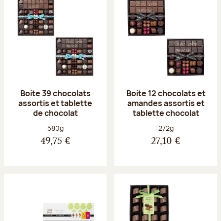
Boite 39 chocolats
Boite 12 chocolats et
assortis et tablette
amandes assortis et
de chocolat
tablette chocolat
Poids net :
Poids net :
580g
272g
49,75 €
27,10 €