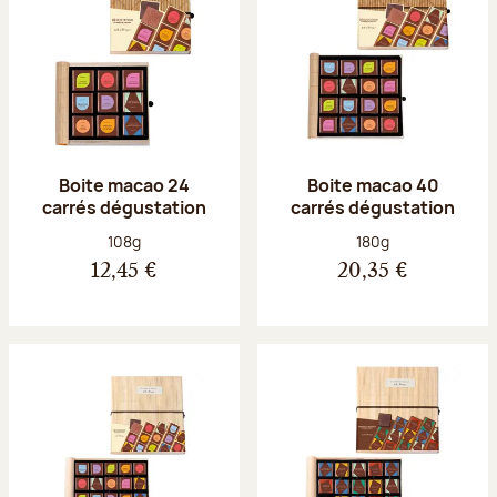
Boite macao 24
Boite macao 40
carrés dégustation
carrés dégustation
Poids net :
Poids net :
108g
180g
12,45 €
20,35 €