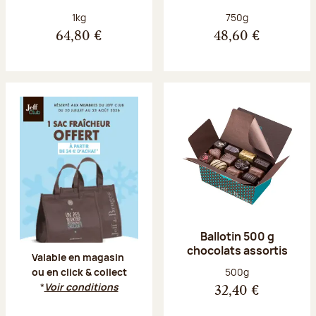
Poids net :
Poids net :
1kg
750g
64,80 €
48,60 €
Offre Jeff Club du 20 juillet au 23 aoû
Ballotin 500 g
chocolats assortis
Valable en magasin
Poids net :
500g
ou en click & collect
*
Voir conditions
32,40 €