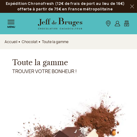
Expédition Chronofresh (12€ de frais de port au lieu de 16€)
Aller à la navigation
offerte à partir de 75€ en France métropolitaine
Fer
Aller au contenu principal
Aller au pied de page
Nos boutiques
S’identifie
Mon p
MENU
Accueil
Chocolat
Toute la gamme
Toute la gamme
TROUVER VOTRE BONHEUR !