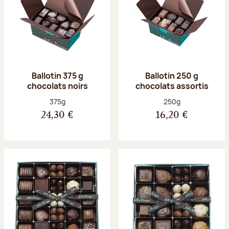
Ballotin 375 g
Ballotin 250 g
chocolats noirs
chocolats assortis
Poids net :
Poids net :
375g
250g
24,30 €
16,20 €