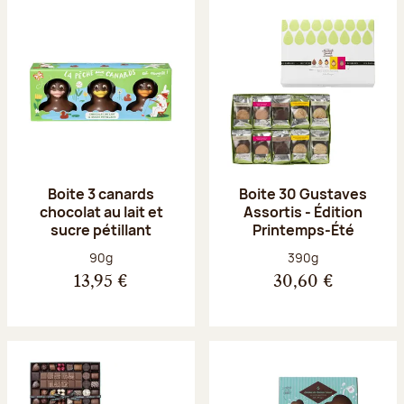
Boite 3 canards
Boite 30 Gustaves
chocolat au lait et
Assortis - Édition
sucre pétillant
Printemps-Été
Poids net :
Poids net :
90g
390g
13,95 €
30,60 €