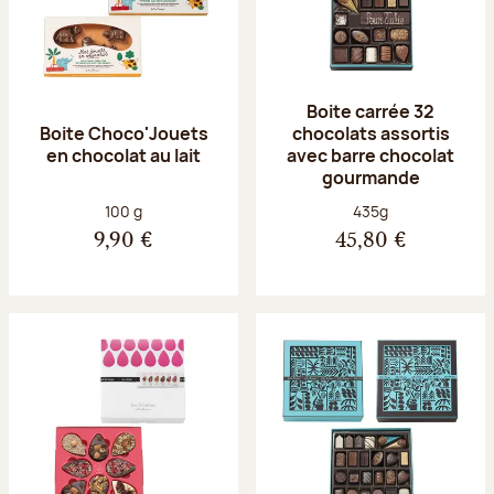
Boite carrée 32
Boite Choco'Jouets
chocolats assortis
en chocolat au lait
avec barre chocolat
gourmande
Poids net :
Poids net :
100 g
435g
9,90 €
45,80 €