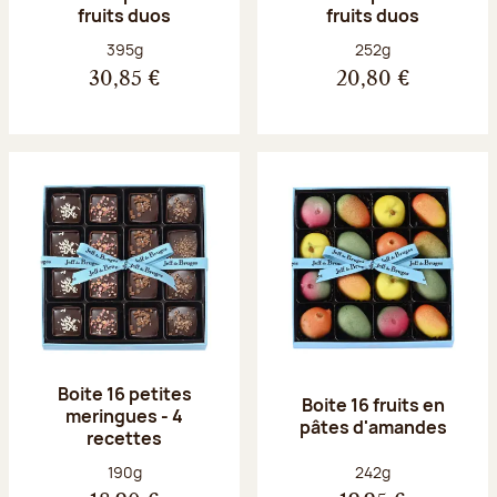
fruits duos
fruits duos
Poids net :
Poids net :
395g
252g
30,85 €
20,80 €
Boite 16 petites
Boite 16 fruits en
meringues - 4
pâtes d'amandes
recettes
Poids net :
Poids net :
190g
242g