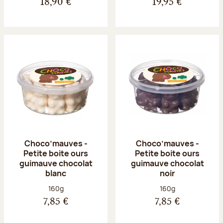
18,90 €
19,95 €
Choco’mauves -
Choco’mauves -
Petite boite ours
Petite boite ours
guimauve chocolat
guimauve chocolat
blanc
noir
Poids net :
Poids net :
160g
160g
7,85 €
7,85 €