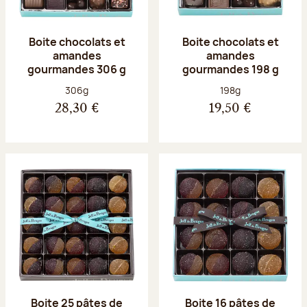
Boite chocolats et
Boite chocolats et
amandes
amandes
gourmandes 306 g
gourmandes 198 g
Poids net :
Poids net :
306g
198g
28,30 €
19,50 €
Boite 25 pâtes de
Boite 16 pâtes de