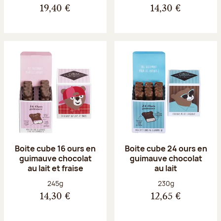
19,40 €
14,30 €
Boite cube 16 ours en
Boite cube 24 ours en
guimauve chocolat
guimauve chocolat
au lait et fraise
au lait
Poids net :
Poids net :
245g
230g
14,30 €
12,65 €