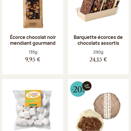
Écorce chocolat noir
Barquette écorces de
mendiant gourmand
chocolats assortis
Poids net :
Poids net :
135g
290g
9,95 €
24,15 €