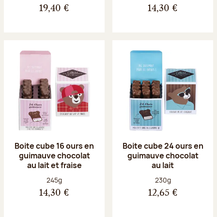
19,40 €
14,30 €
Boite cube 16 ours en
Boite cube 24 ours en
guimauve chocolat
guimauve chocolat
au lait et fraise
au lait
Poids net :
Poids net :
245g
230g
14,30 €
12,65 €