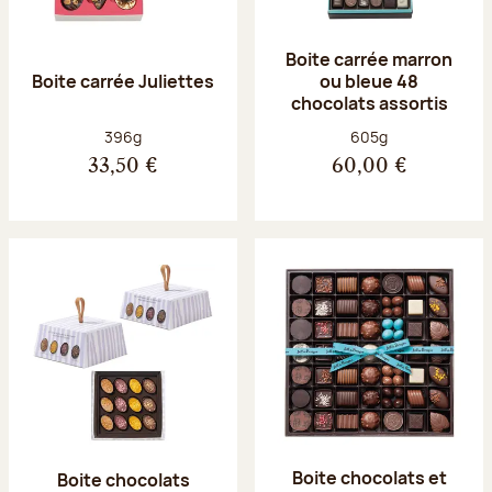
Boite carrée marron
Boite carrée Juliettes
ou bleue 48
chocolats assortis
Poids net :
Poids net :
396g
605g
33,50 €
60,00 €
Boite chocolats et
Boite chocolats