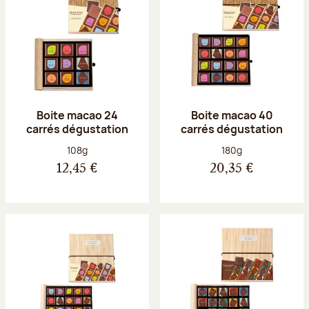
Boite macao 24
Boite macao 40
carrés dégustation
carrés dégustation
Poids net :
Poids net :
108g
180g
12,45 €
20,35 €