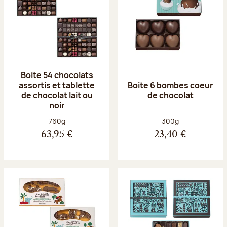
Boite 54 chocolats
assortis et tablette
Boite 6 bombes coeur
de chocolat lait ou
de chocolat
noir
Poids net :
Poids net :
760g
300g
63,95 €
23,40 €