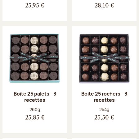
25,95 €
28,10 €
Boite 25 palets - 3
Boite 25 rochers - 3
recettes
recettes
Poids net :
Poids net :
260g
254g
25,85 €
25,50 €