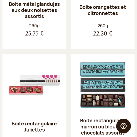
Boite métal giandujas
Boite orangettes et
aux deux noisettes
citronnettes
assortis
Poids net :
Poids net :
260g
260g
25,75 €
22,20 €
Boite rectangulaire
Boite rectangulaire
marron ou bleue 23
Juliettes
chocolats assortis