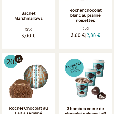
Rocher chocolat
Sachet
blanc au praliné
Marshmallows
noisettes
Poids net :
35g
Poids net :
125g
3,60 €
2,88 €
3,00 €
Rocher Chocolat au
3 bombes coeur de
Lait au Praliné
chocolat noir par Jeff