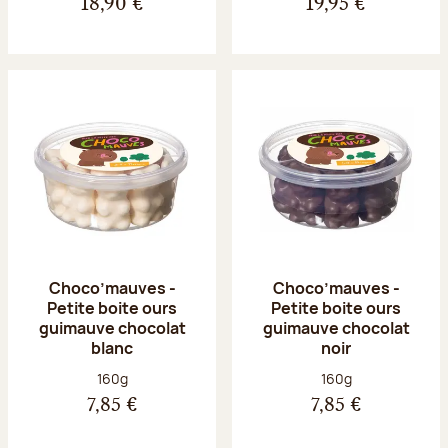
18,90 €
19,95 €
Choco’mauves -
Choco’mauves -
Petite boite ours
Petite boite ours
guimauve chocolat
guimauve chocolat
blanc
noir
Poids net :
Poids net :
160g
160g
7,85 €
7,85 €