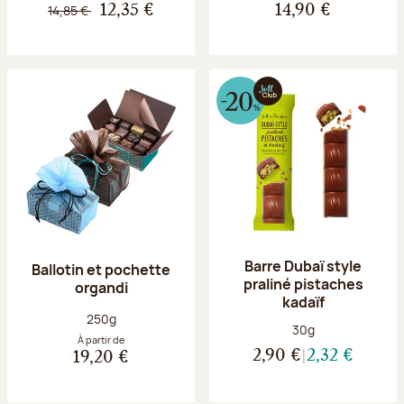
14,85 €
12,35 €
14,90 €
Barre Dubaï style
Ballotin et pochette
praliné pistaches
organdi
kadaïf
Poids net :
250g
Poids net :
30g
À partir de
2,90 €
2,32 €
19,20 €