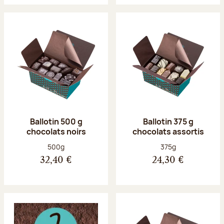
Ballotin 500 g
Ballotin 375 g
chocolats noirs
chocolats assortis
Poids net :
Poids net :
500g
375g
32,40 €
24,30 €