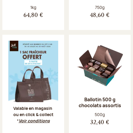
Poids net :
Poids net :
1kg
750g
64,80 €
48,60 €
Offre Jeff Club du 20 juillet au 23 aoû
Ballotin 500 g
chocolats assortis
Valable en magasin
Poids net :
500g
ou en click & collect
*
Voir conditions
32,40 €