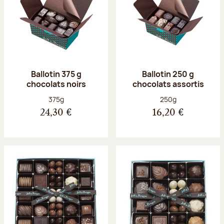
Ballotin 375 g
Ballotin 250 g
chocolats noirs
chocolats assortis
Poids net :
Poids net :
375g
250g
24,30 €
16,20 €