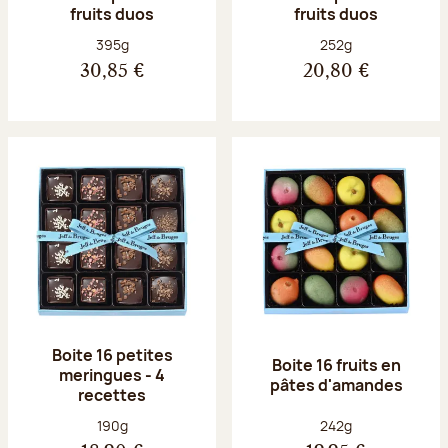
fruits duos
fruits duos
Poids net :
Poids net :
395g
252g
30,85 €
20,80 €
Boite 16 petites
Boite 16 fruits en
meringues - 4
pâtes d'amandes
recettes
Poids net :
Poids net :
190g
242g