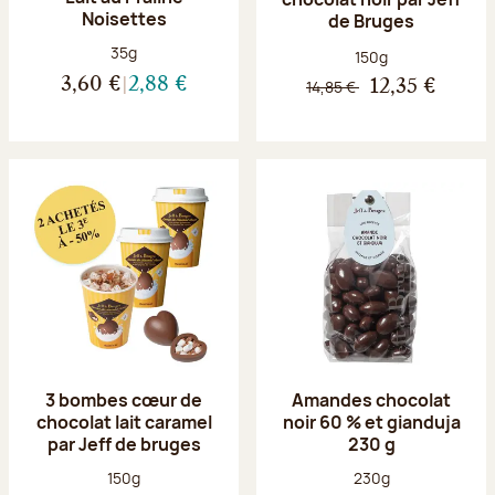
Noisettes
de Bruges
Poids net :
35g
Poids net :
150g
3,60 €
2,88 €
14,85 €
12,35 €
3 bombes cœur de
Amandes chocolat
chocolat lait caramel
noir 60 % et gianduja
par Jeff de bruges
230 g
Poids net :
Poids net :
150g
230g