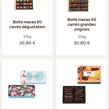
Boite macao 60
Boite macao 60
carrés grandes
carrés dégustation
origines
Poids net :
Poids net :
270g
270g
30,80 €
30,80 €