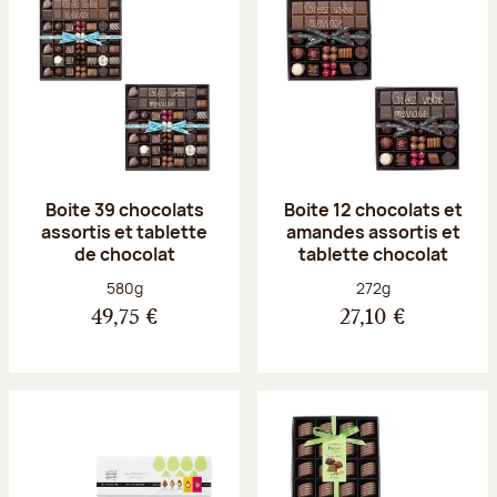
Boite 39 chocolats
Boite 12 chocolats et
assortis et tablette
amandes assortis et
de chocolat
tablette chocolat
Poids net :
Poids net :
580g
272g
49,75 €
27,10 €