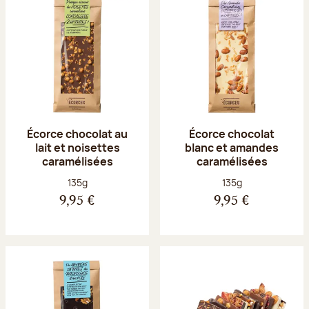
Écorce chocolat au
Écorce chocolat
lait et noisettes
blanc et amandes
caramélisées
caramélisées
Poids net :
Poids net :
135g
135g
9,95 €
9,95 €