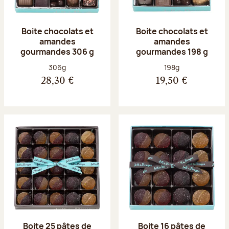
Boite chocolats et
Boite chocolats et
amandes
amandes
gourmandes 306 g
gourmandes 198 g
Poids net :
Poids net :
306g
198g
28,30 €
19,50 €
Boite 25 pâtes de
Boite 16 pâtes de