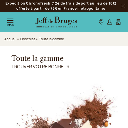
Expédition Chronofresh (12€ de frais de port au lieu de 16€)
Aller à la navigation
offerte à partir de 75€ en France métropolitaine
Fer
Aller au contenu principal
Aller au pied de page
Nos boutiques
S’identifie
Mon p
MENU
Accueil
Chocolat
Toute la gamme
Toute la gamme
TROUVER VOTRE BONHEUR !