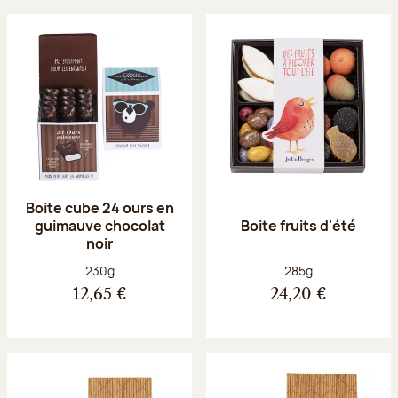
Boite cube 24 ours en
guimauve chocolat
Boite fruits d'été
noir
Poids net :
Poids net :
230g
285g
12,65 €
24,20 €