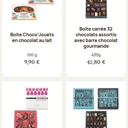
Boite carrée 32
Boite Choco'Jouets
chocolats assortis
en chocolat au lait
avec barre chocolat
gourmande
Poids net :
Poids net :
100 g
435g
9,90 €
45,80 €