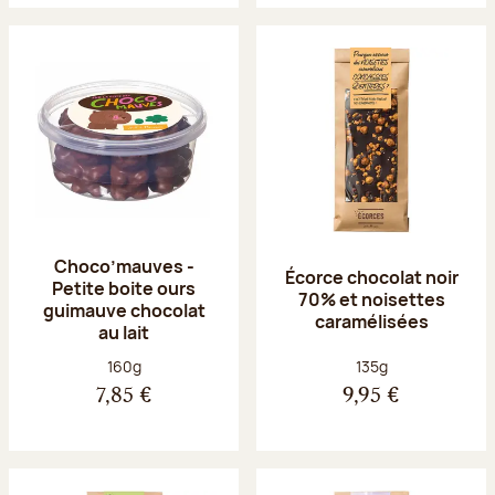
Choco’mauves -
Écorce chocolat noir
Petite boite ours
70% et noisettes
guimauve chocolat
caramélisées
au lait
Poids net :
Poids net :
160g
135g
7,85 €
9,95 €