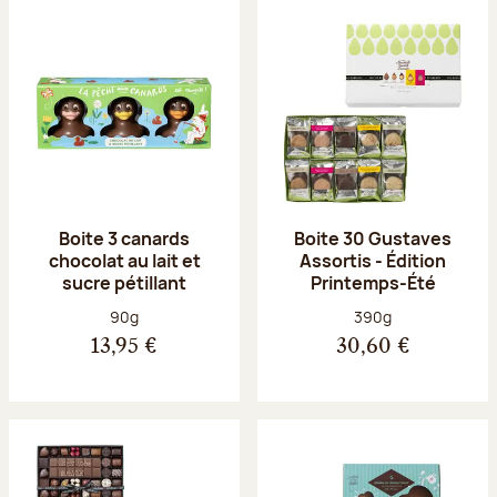
Boite 3 canards
Boite 30 Gustaves
chocolat au lait et
Assortis - Édition
sucre pétillant
Printemps-Été
Poids net :
Poids net :
90g
390g
13,95 €
30,60 €