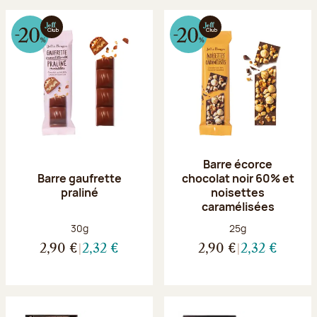
Barre écorce
Barre gaufrette
chocolat noir 60% et
praliné
noisettes
caramélisées
Poids net :
Poids net :
30g
25g
2,90 €
2,32 €
2,90 €
2,32 €