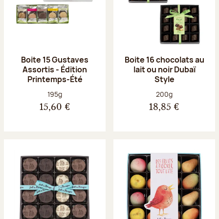
Boite 15 Gustaves
Boite 16 chocolats au
Assortis - Édition
lait ou noir Dubaï
Printemps-Été
Style
Poids net :
Poids net :
195g
200g
15,60 €
18,85 €