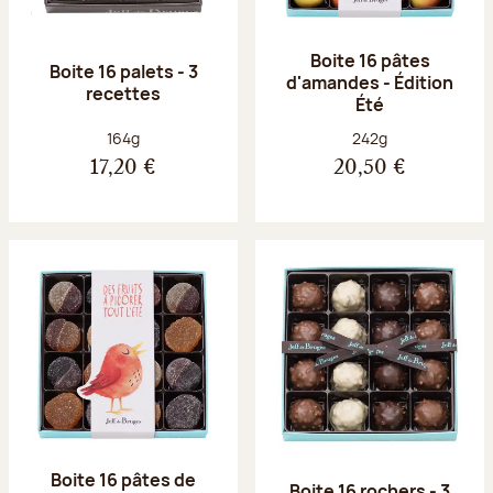
Boite 16 pâtes
Boite 16 palets - 3
d'amandes - Édition
recettes
Été
Poids net :
Poids net :
164g
242g
17,20 €
20,50 €
Boite 16 pâtes de
Boite 16 rochers - 3