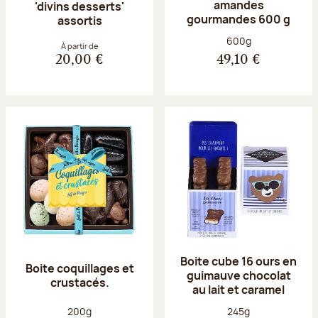
amandes
'divins desserts'
gourmandes 600 g
assortis
Poids net :
600g
À partir de
20,00 €
49,10 €
Boite cube 16 ours en
Boite coquillages et
guimauve chocolat
crustacés.
au lait et caramel
Poids net :
Poids net :
200g
245g