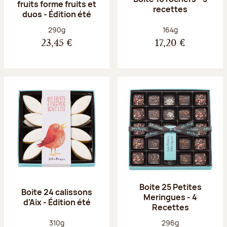
fruits forme fruits et
recettes
duos - Édition été
Poids net :
Poids net :
290g
164g
23,45 €
17,20 €
Boite 25 Petites
Boite 24 calissons
Meringues - 4
d'Aix - Édition été
Recettes
Poids net :
Poids net :
310g
296g