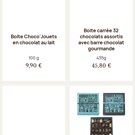
Boite carrée 32
Boite Choco'Jouets
chocolats assortis
en chocolat au lait
avec barre chocolat
gourmande
Poids net :
Poids net :
100 g
435g
9,90 €
45,80 €