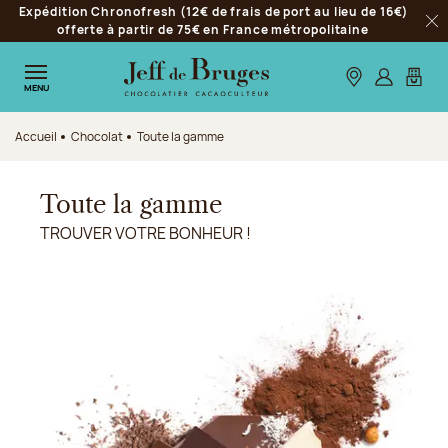
Expédition Chronofresh (12€ de frais de port au lieu de 16€)
Aller à la navigation
offerte à partir de 75€ en France métropolitaine
Fer
Aller au contenu principal
Aller au pied de page
Nos boutiques
S’identifie
Mon p
MENU
Accueil
Chocolat
Toute la gamme
Toute la gamme
TROUVER VOTRE BONHEUR !