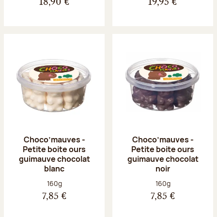
18,90 €
19,95 €
Choco’mauves -
Choco’mauves -
Petite boite ours
Petite boite ours
guimauve chocolat
guimauve chocolat
blanc
noir
Poids net :
Poids net :
160g
160g
7,85 €
7,85 €