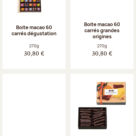
Boite macao 60
Boite macao 60
carrés grandes
carrés dégustation
origines
Poids net :
Poids net :
270g
270g
30,80 €
30,80 €