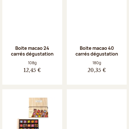
Boite macao 24
Boite macao 40
carrés dégustation
carrés dégustation
Poids net :
Poids net :
108g
180g
12,45 €
20,35 €