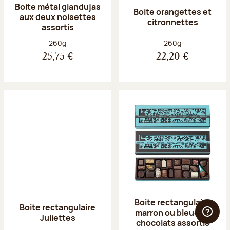
Boite métal giandujas
Boite orangettes et
aux deux noisettes
citronnettes
assortis
Poids net :
Poids net :
260g
260g
25,75 €
22,20 €
Boite rectangulaire
Boite rectangulaire
marron ou bleue 23
Juliettes
chocolats assortis