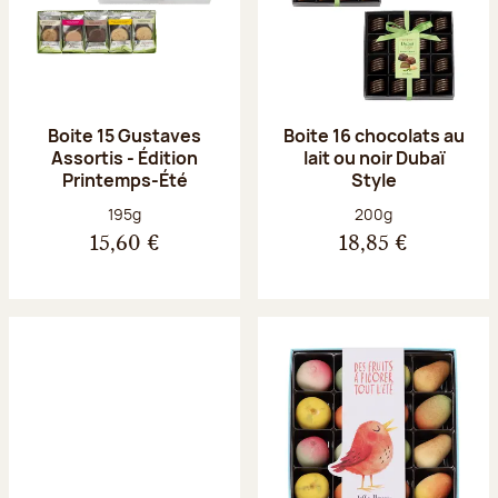
Boite 15 Gustaves
Boite 16 chocolats au
Assortis - Édition
lait ou noir Dubaï
Printemps-Été
Style
Poids net :
Poids net :
195g
200g
15,60 €
18,85 €