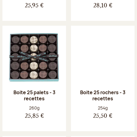
25,95 €
28,10 €
Boite 25 palets - 3
Boite 25 rochers - 3
recettes
recettes
Poids net :
Poids net :
260g
254g
25,85 €
25,50 €