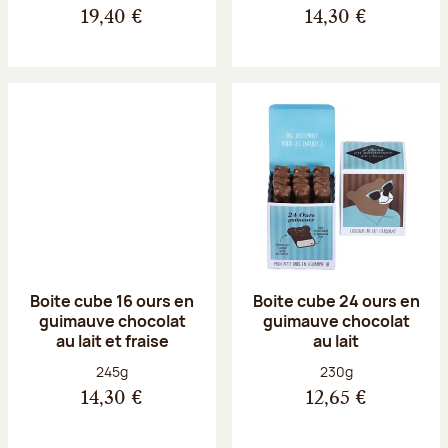
19,40 €
14,30 €
Boite cube 16 ours en
Boite cube 24 ours en
guimauve chocolat
guimauve chocolat
au lait et fraise
au lait
Poids net :
Poids net :
245g
230g
14,30 €
12,65 €