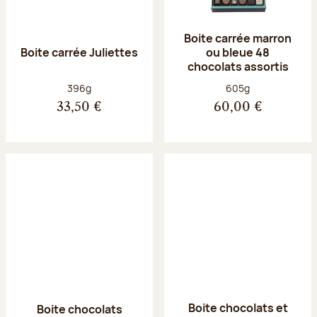
Boite carrée marron
Boite carrée Juliettes
ou bleue 48
chocolats assortis
Poids net :
Poids net :
396g
605g
33,50 €
60,00 €
Boite chocolats et
Boite chocolats