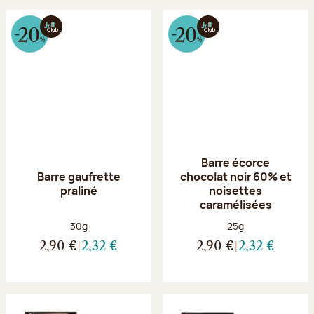
Barre écorce
Barre gaufrette
chocolat noir 60% et
praliné
noisettes
caramélisées
Poids net :
Poids net :
30g
25g
2,90 €
2,32 €
2,90 €
2,32 €