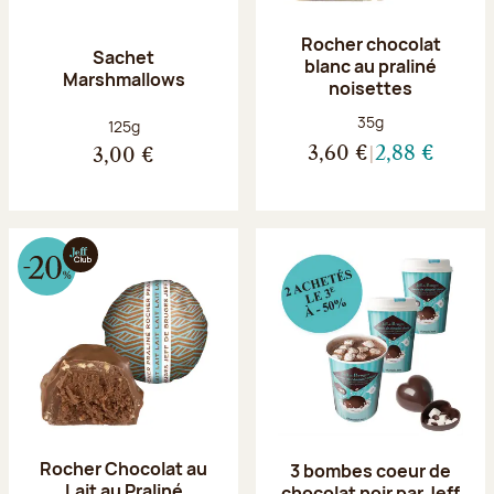
Rocher chocolat
Sachet
blanc au praliné
Marshmallows
noisettes
Poids net :
35g
Poids net :
125g
3,60 €
2,88 €
3,00 €
Rocher Chocolat au
3 bombes coeur de
Lait au Praliné
chocolat noir par Jeff