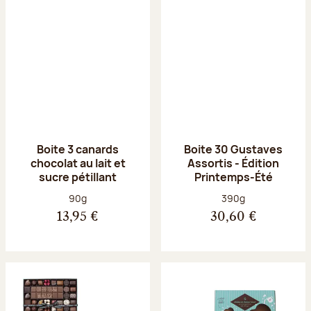
Boite 3 canards
Boite 30 Gustaves
chocolat au lait et
Assortis - Édition
sucre pétillant
Printemps-Été
Poids net :
Poids net :
90g
390g
13,95 €
30,60 €