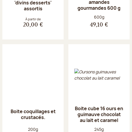
amandes
'divins desserts'
gourmandes 600 g
assortis
Poids net :
600g
À partir de
20,00 €
49,10 €
Boite cube 16 ours en
Boite coquillages et
guimauve chocolat
crustacés.
au lait et caramel
Poids net :
Poids net :
200g
245g