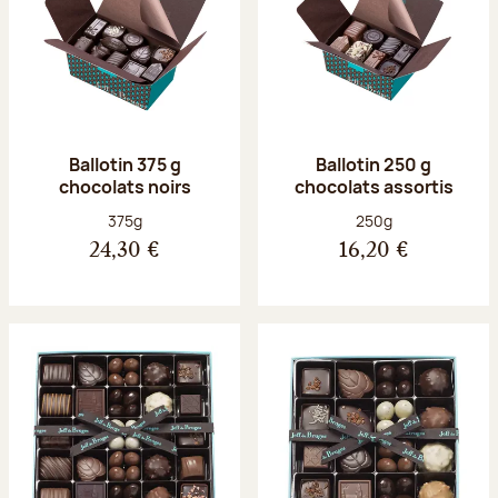
Ballotin 375 g
Ballotin 250 g
chocolats noirs
chocolats assortis
Poids net :
Poids net :
375g
250g
24,30 €
16,20 €