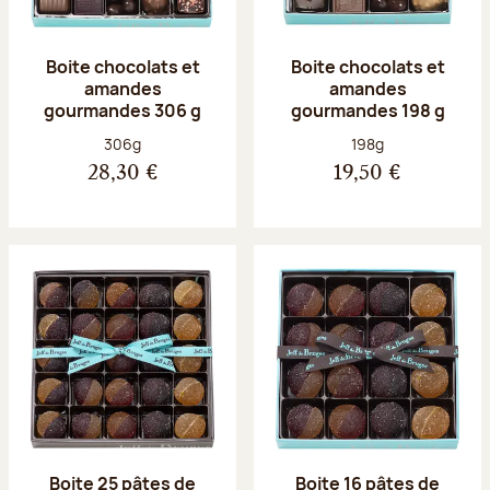
Boite chocolats et
Boite chocolats et
amandes
amandes
gourmandes 306 g
gourmandes 198 g
Poids net :
Poids net :
306g
198g
28,30 €
19,50 €
Boite 25 pâtes de
Boite 16 pâtes de