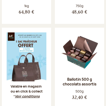
Poids net :
Poids net :
1kg
750g
64,80 €
48,60 €
Offre Jeff Club du 20 juillet au 23 aoû
Ballotin 500 g
chocolats assortis
Valable en magasin
Poids net :
500g
ou en click & collect
*
Voir conditions
32,40 €