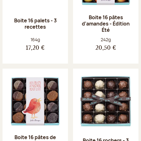
Boite 16 pâtes
Boite 16 palets - 3
d'amandes - Édition
recettes
Été
Poids net :
Poids net :
164g
242g
17,20 €
20,50 €
Boite 16 pâtes de
Boite 16 rochers - 3