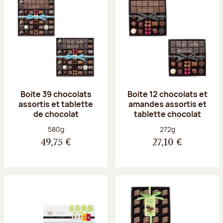
Boite 39 chocolats
Boite 12 chocolats et
assortis et tablette
amandes assortis et
de chocolat
tablette chocolat
Poids net :
Poids net :
580g
272g
49,75 €
27,10 €