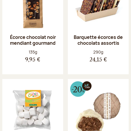
Écorce chocolat noir
Barquette écorces de
mendiant gourmand
chocolats assortis
Poids net :
Poids net :
135g
290g
9,95 €
24,15 €