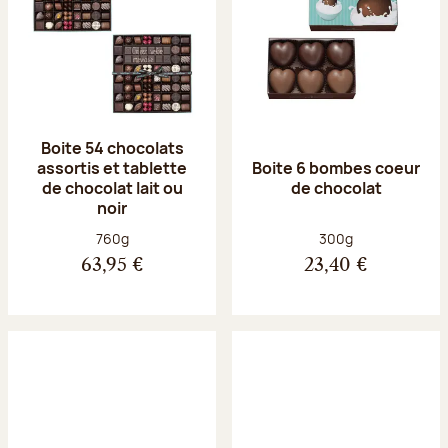
Boite 54 chocolats
assortis et tablette
Boite 6 bombes coeur
de chocolat lait ou
de chocolat
noir
Poids net :
Poids net :
760g
300g
63,95 €
23,40 €