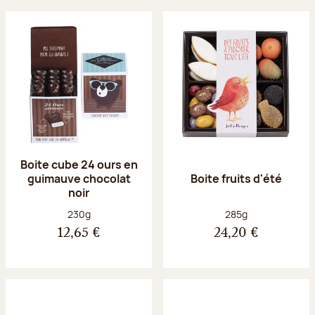
Boite cube 24 ours en
guimauve chocolat
Boite fruits d'été
noir
Poids net :
Poids net :
230g
285g
12,65 €
24,20 €