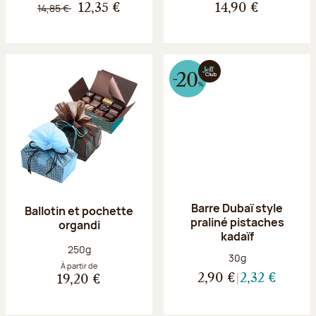
14,85 €
12,35 €
14,90 €
Barre Dubaï style
Ballotin et pochette
praliné pistaches
organdi
kadaïf
Poids net :
250g
Poids net :
30g
À partir de
2,90 €
2,32 €
19,20 €