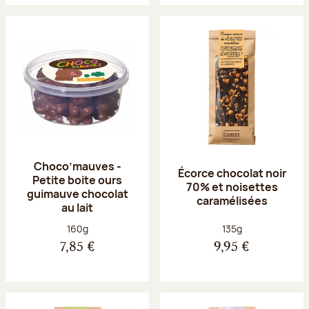
Choco’mauves -
Écorce chocolat noir
Petite boite ours
70% et noisettes
guimauve chocolat
caramélisées
au lait
Poids net :
Poids net :
160g
135g
7,85 €
9,95 €