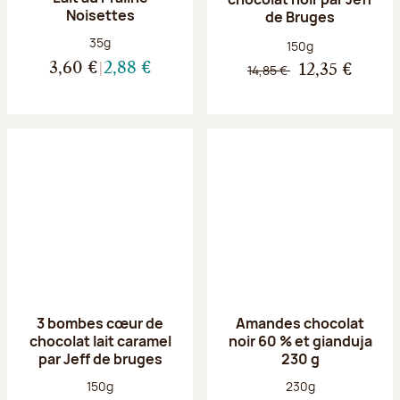
Noisettes
de Bruges
Poids net :
35g
Poids net :
150g
3,60 €
2,88 €
14,85 €
12,35 €
3 bombes cœur de
Amandes chocolat
chocolat lait caramel
noir 60 % et gianduja
par Jeff de bruges
230 g
Poids net :
Poids net :
150g
230g