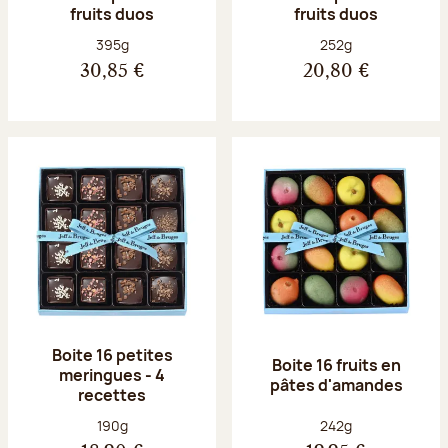
fruits duos
fruits duos
Poids net :
Poids net :
395g
252g
30,85 €
20,80 €
Boite 16 petites
Boite 16 fruits en
meringues - 4
pâtes d'amandes
recettes
Poids net :
Poids net :
190g
242g