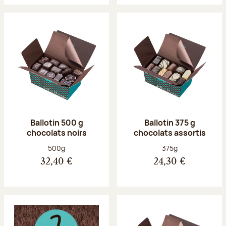
Ballotin 500 g
Ballotin 375 g
chocolats noirs
chocolats assortis
Poids net :
Poids net :
500g
375g
32,40 €
24,30 €