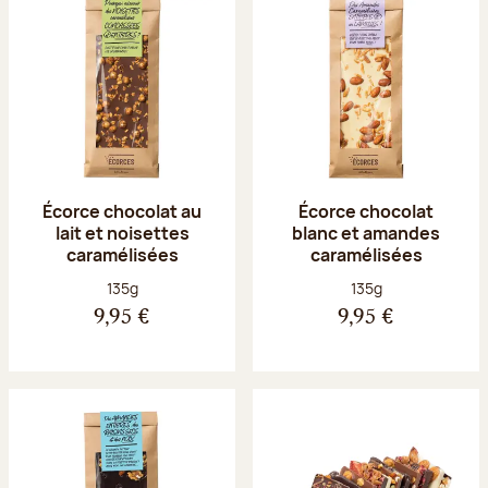
Écorce chocolat au
Écorce chocolat
lait et noisettes
blanc et amandes
caramélisées
caramélisées
Poids net :
Poids net :
135g
135g
9,95 €
9,95 €