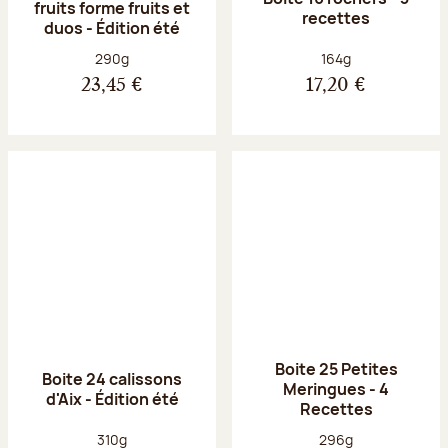
fruits forme fruits et
recettes
duos - Édition été
Poids net :
Poids net :
290g
164g
23,45 €
17,20 €
Boite 25 Petites
Boite 24 calissons
Meringues - 4
d'Aix - Édition été
Recettes
Poids net :
Poids net :
310g
296g