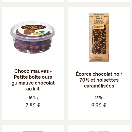
Choco’mauves -
Écorce chocolat noir
Petite boite ours
70% et noisettes
guimauve chocolat
caramélisées
au lait
Poids net :
Poids net :
160g
135g
7,85 €
9,95 €