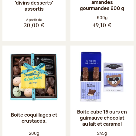
amandes
'divins desserts'
gourmandes 600 g
assortis
Poids net :
600g
À partir de
20,00 €
49,10 €
Boite cube 16 ours en
Boite coquillages et
guimauve chocolat
crustacés.
au lait et caramel
Poids net :
Poids net :
200g
245g