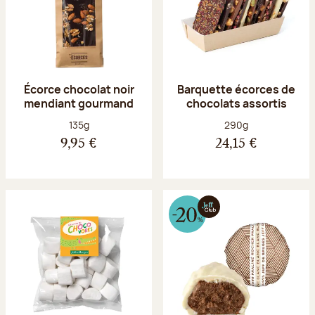
Écorce chocolat noir
Barquette écorces de
mendiant gourmand
chocolats assortis
Poids net :
Poids net :
135g
290g
9,95 €
24,15 €