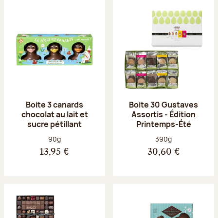
Boite 3 canards
Boite 30 Gustaves
chocolat au lait et
Assortis - Édition
sucre pétillant
Printemps-Été
Poids net :
Poids net :
90g
390g
13,95 €
30,60 €