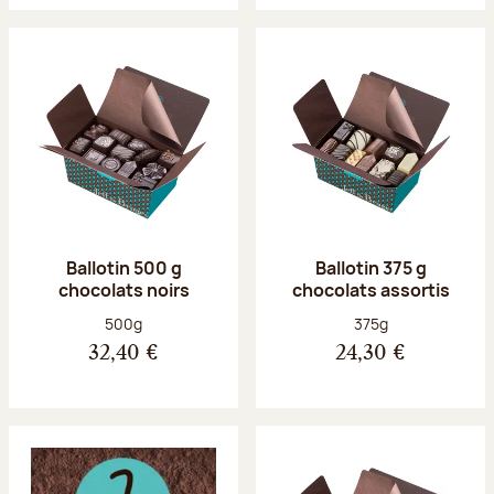
Ballotin 500 g
Ballotin 375 g
chocolats noirs
chocolats assortis
Poids net :
Poids net :
500g
375g
32,40 €
24,30 €