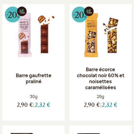
Barre écorce
Barre gaufrette
chocolat noir 60% et
praliné
noisettes
caramélisées
Poids net :
Poids net :
30g
25g
2,90 €
2,32 €
2,90 €
2,32 €