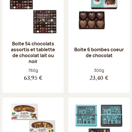
Boite 54 chocolats
assortis et tablette
Boite 6 bombes coeur
de chocolat lait ou
de chocolat
noir
Poids net :
Poids net :
760g
300g
63,95 €
23,40 €