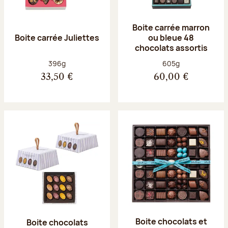
Boite carrée marron
Boite carrée Juliettes
ou bleue 48
chocolats assortis
Poids net :
Poids net :
396g
605g
33,50 €
60,00 €
Boite chocolats et
Boite chocolats