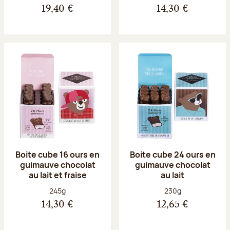
19,40 €
14,30 €
Boite cube 16 ours en
Boite cube 24 ours en
guimauve chocolat
guimauve chocolat
au lait et fraise
au lait
Poids net :
Poids net :
245g
230g
14,30 €
12,65 €