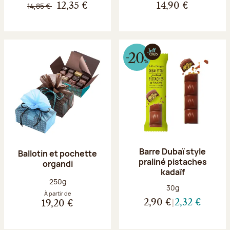
14,85 €
12,35 €
14,90 €
Barre Dubaï style
Ballotin et pochette
praliné pistaches
organdi
kadaïf
Poids net :
250g
Poids net :
30g
À partir de
2,90 €
2,32 €
19,20 €