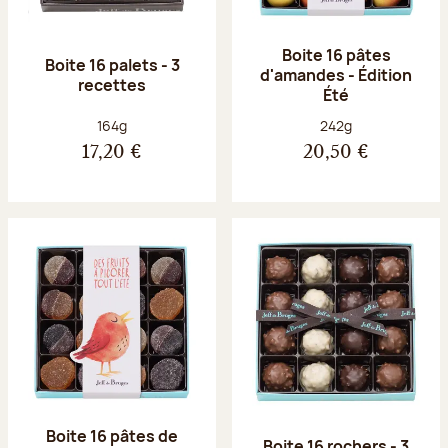
Boite 16 pâtes
Boite 16 palets - 3
d'amandes - Édition
recettes
Été
Poids net :
Poids net :
164g
242g
17,20 €
20,50 €
Boite 16 pâtes de
Boite 16 rochers - 3