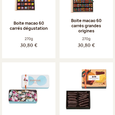
Boite macao 60
Boite macao 60
carrés grandes
carrés dégustation
origines
Poids net :
Poids net :
270g
270g
30,80 €
30,80 €