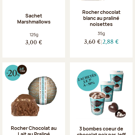
Rocher chocolat
Sachet
blanc au praliné
Marshmallows
noisettes
Poids net :
35g
Poids net :
125g
3,60 €
2,88 €
3,00 €
Rocher Chocolat au
3 bombes coeur de
Lait au Praliné
chocolat noir par Jeff