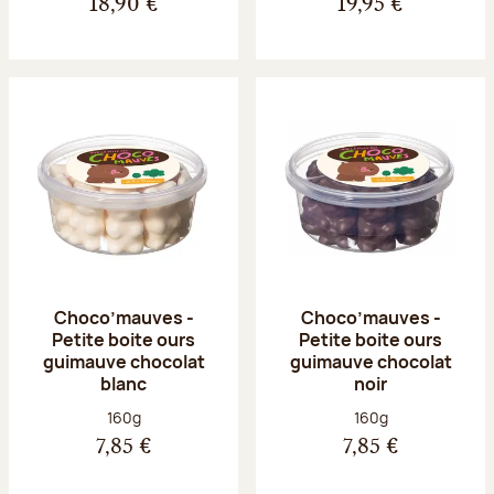
18,90 €
19,95 €
Choco’mauves -
Choco’mauves -
Petite boite ours
Petite boite ours
guimauve chocolat
guimauve chocolat
blanc
noir
Poids net :
Poids net :
160g
160g
7,85 €
7,85 €