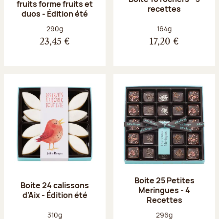
fruits forme fruits et
recettes
duos - Édition été
Poids net :
Poids net :
290g
164g
23,45 €
17,20 €
Boite 25 Petites
Boite 24 calissons
Meringues - 4
d'Aix - Édition été
Recettes
Poids net :
Poids net :
310g
296g