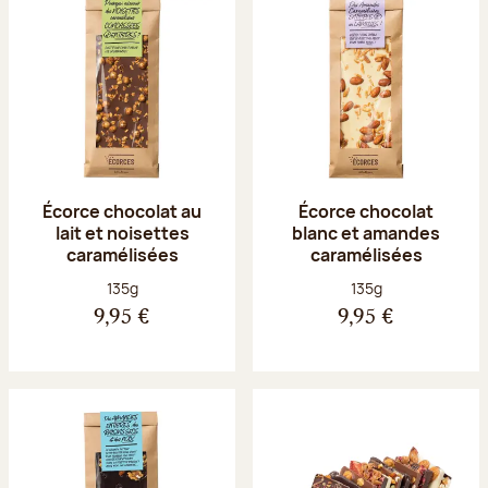
Écorce chocolat au
Écorce chocolat
lait et noisettes
blanc et amandes
caramélisées
caramélisées
Poids net :
Poids net :
135g
135g
9,95 €
9,95 €