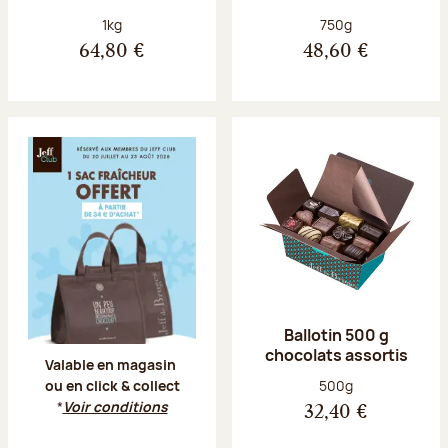
Poids net :
Poids net :
1kg
750g
64,80 €
48,60 €
Offre Jeff Club du 20 juillet au 23 aoû
Ballotin 500 g
chocolats assortis
Valable en magasin
Poids net :
500g
ou en click & collect
*
Voir conditions
32,40 €