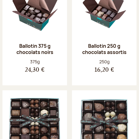
Ballotin 375 g
Ballotin 250 g
chocolats noirs
chocolats assortis
Poids net :
Poids net :
375g
250g
24,30 €
16,20 €