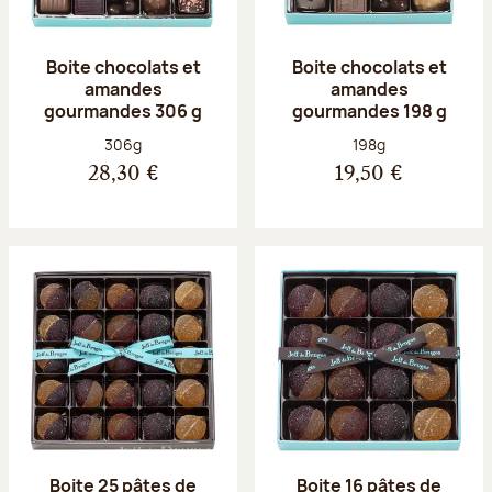
Boite chocolats et
Boite chocolats et
amandes
amandes
gourmandes 306 g
gourmandes 198 g
Poids net :
Poids net :
306g
198g
28,30 €
19,50 €
Boite 25 pâtes de
Boite 16 pâtes de