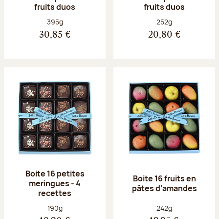
fruits duos
fruits duos
Poids net :
Poids net :
395g
252g
30,85 €
20,80 €
Boite 16 petites
Boite 16 fruits en
meringues - 4
pâtes d'amandes
recettes
Poids net :
Poids net :
190g
242g