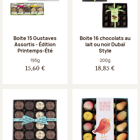
Boite 15 Gustaves
Boite 16 chocolats au
Assortis - Édition
lait ou noir Dubaï
Printemps-Été
Style
Poids net :
Poids net :
195g
200g
15,60 €
18,85 €