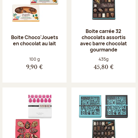
Boite carrée 32
Boite Choco'Jouets
chocolats assortis
en chocolat au lait
avec barre chocolat
gourmande
Poids net :
Poids net :
100 g
435g
9,90 €
45,80 €