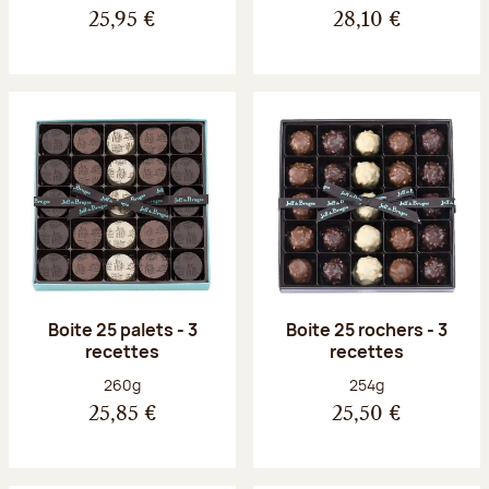
25,95 €
28,10 €
Boite 25 palets - 3
Boite 25 rochers - 3
recettes
recettes
Poids net :
Poids net :
260g
254g
25,85 €
25,50 €