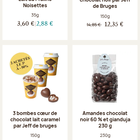
Noisettes
de Bruges
Poids net :
35g
Poids net :
150g
3,60 €
2,88 €
14,85 €
12,35 €
3 bombes cœur de
Amandes chocolat
chocolat lait caramel
noir 60 % et gianduja
par Jeff de bruges
230 g
Poids net :
Poids net :
150g
230g