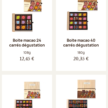
Boite macao 24
Boite macao 40
carrés dégustation
carrés dégustation
Poids net :
Poids net :
108g
180g
12,45 €
20,35 €