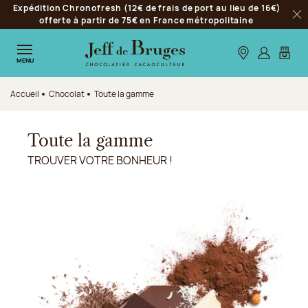
Expédition Chronofresh (12€ de frais de port au lieu de 16€)
Aller à la navigation
offerte à partir de 75€ en France métropolitaine
Fer
Aller au contenu principal
Aller au pied de page
Nos boutiques
S’identifie
Mon p
MENU
Accueil
Chocolat
Toute la gamme
Toute la gamme
TROUVER VOTRE BONHEUR !