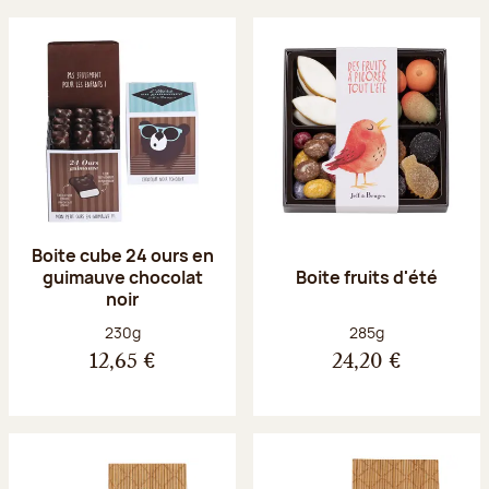
Boite cube 24 ours en
guimauve chocolat
Boite fruits d'été
noir
Poids net :
Poids net :
230g
285g
12,65 €
24,20 €