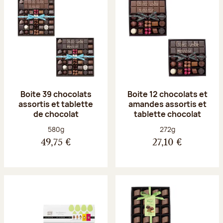
Boite 39 chocolats
Boite 12 chocolats et
assortis et tablette
amandes assortis et
de chocolat
tablette chocolat
Poids net :
Poids net :
580g
272g
49,75 €
27,10 €