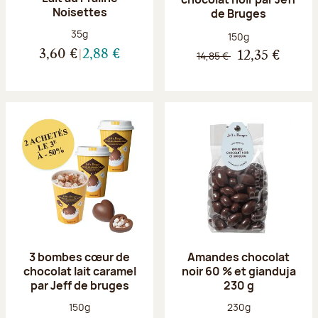
Noisettes
de Bruges
Poids net :
35g
Poids net :
150g
3,60 €
2,88 €
14,85 €
12,35 €
3 bombes cœur de
Amandes chocolat
chocolat lait caramel
noir 60 % et gianduja
par Jeff de bruges
230 g
Poids net :
Poids net :
150g
230g