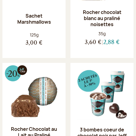
Rocher chocolat
Sachet
blanc au praliné
Marshmallows
noisettes
Poids net :
35g
Poids net :
125g
3,60 €
2,88 €
3,00 €
Rocher Chocolat au
3 bombes coeur de
Lait au Praliné
chocolat noir par Jeff