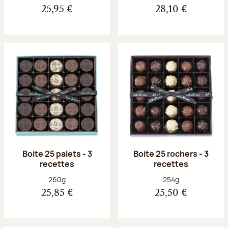
25,95 €
28,10 €
Boite 25 palets - 3
Boite 25 rochers - 3
recettes
recettes
Poids net :
Poids net :
260g
254g
25,85 €
25,50 €