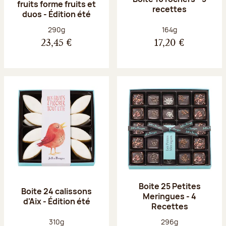
fruits forme fruits et
recettes
duos - Édition été
Poids net :
Poids net :
290g
164g
23,45 €
17,20 €
Boite 25 Petites
Boite 24 calissons
Meringues - 4
d'Aix - Édition été
Recettes
Poids net :
Poids net :
310g
296g