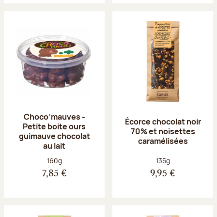
Choco’mauves -
Écorce chocolat noir
Petite boite ours
70% et noisettes
guimauve chocolat
caramélisées
au lait
Poids net :
Poids net :
160g
135g
7,85 €
9,95 €