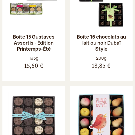
Boite 15 Gustaves
Boite 16 chocolats au
Assortis - Édition
lait ou noir Dubaï
Printemps-Été
Style
Poids net :
Poids net :
195g
200g
15,60 €
18,85 €