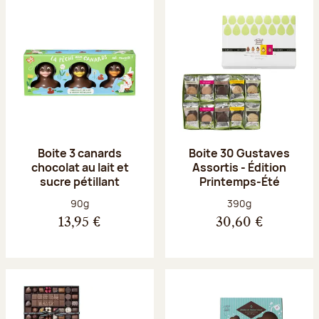
Boite 3 canards
Boite 30 Gustaves
chocolat au lait et
Assortis - Édition
sucre pétillant
Printemps-Été
Poids net :
Poids net :
90g
390g
13,95 €
30,60 €