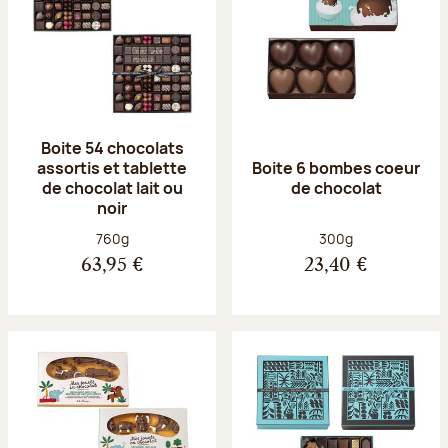
Boite 54 chocolats
assortis et tablette
Boite 6 bombes coeur
de chocolat lait ou
de chocolat
noir
Poids net :
Poids net :
760g
300g
63,95 €
23,40 €