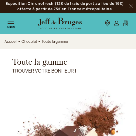
Expédition Chronofresh (12€ de frais de port au lieu de 16€)
Aller à la navigation
offerte à partir de 75€ en France métropolitaine
Fer
Aller au contenu principal
Aller au pied de page
Nos boutiques
S’identifie
Mon p
MENU
Accueil
Chocolat
Toute la gamme
Toute la gamme
TROUVER VOTRE BONHEUR !