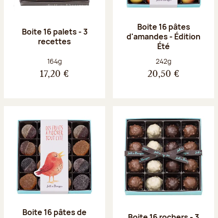
Boite 16 pâtes
Boite 16 palets - 3
d'amandes - Édition
recettes
Été
Poids net :
Poids net :
164g
242g
17,20 €
20,50 €
Boite 16 pâtes de
Boite 16 rochers - 3