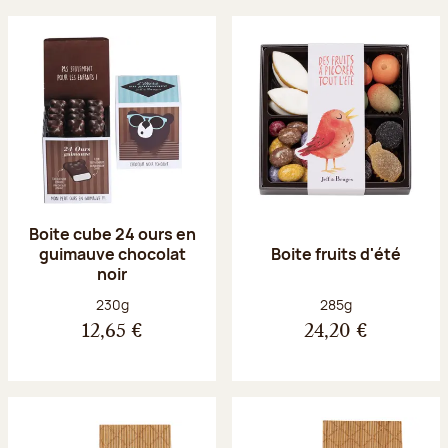
Boite cube 24 ours en
guimauve chocolat
Boite fruits d'été
noir
Poids net :
Poids net :
230g
285g
12,65 €
24,20 €