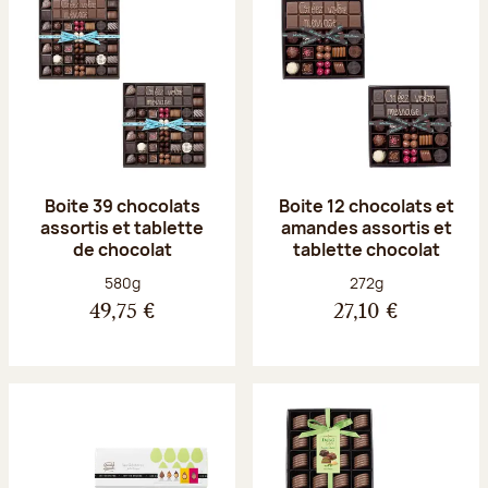
Boite 39 chocolats
Boite 12 chocolats et
assortis et tablette
amandes assortis et
de chocolat
tablette chocolat
Poids net :
Poids net :
580g
272g
49,75 €
27,10 €