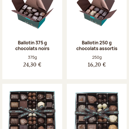
Ballotin 375 g
Ballotin 250 g
chocolats noirs
chocolats assortis
Poids net :
Poids net :
375g
250g
24,30 €
16,20 €