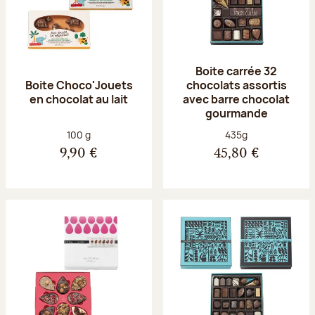
Boite carrée 32
Boite Choco'Jouets
chocolats assortis
en chocolat au lait
avec barre chocolat
gourmande
Poids net :
Poids net :
100 g
435g
9,90 €
45,80 €