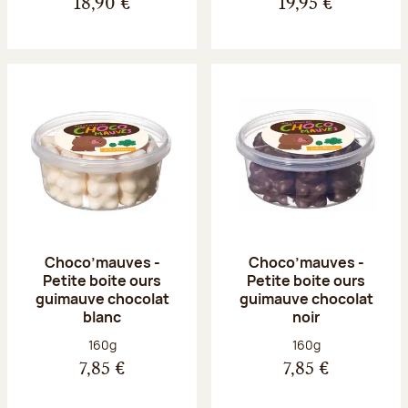
18,90 €
19,95 €
Choco’mauves -
Choco’mauves -
Petite boite ours
Petite boite ours
guimauve chocolat
guimauve chocolat
blanc
noir
Poids net :
Poids net :
160g
160g
7,85 €
7,85 €