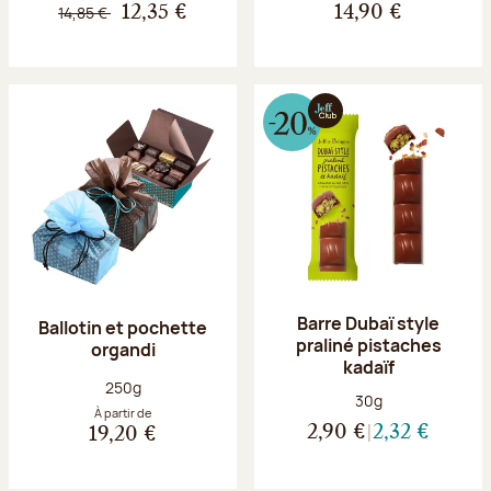
14,85 €
12,35 €
14,90 €
Barre Dubaï style
Ballotin et pochette
praliné pistaches
organdi
kadaïf
Poids net :
250g
Poids net :
30g
À partir de
2,90 €
2,32 €
19,20 €