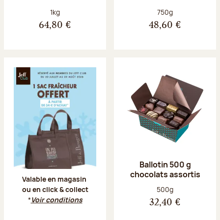
Poids net :
Poids net :
1kg
750g
64,80 €
48,60 €
Offre Jeff Club du 20 juillet au 23 aoû
Ballotin 500 g
chocolats assortis
Valable en magasin
Poids net :
500g
ou en click & collect
*
Voir conditions
32,40 €