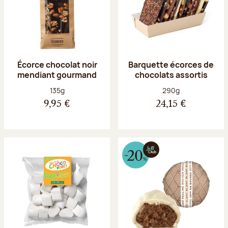
Écorce chocolat noir
Barquette écorces de
mendiant gourmand
chocolats assortis
Poids net :
Poids net :
135g
290g
9,95 €
24,15 €