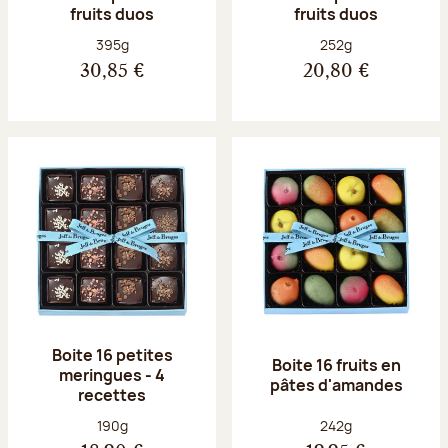
fruits duos
fruits duos
Poids net :
Poids net :
395g
252g
30,85 €
20,80 €
Boite 16 petites
Boite 16 fruits en
meringues - 4
pâtes d'amandes
recettes
Poids net :
Poids net :
190g
242g