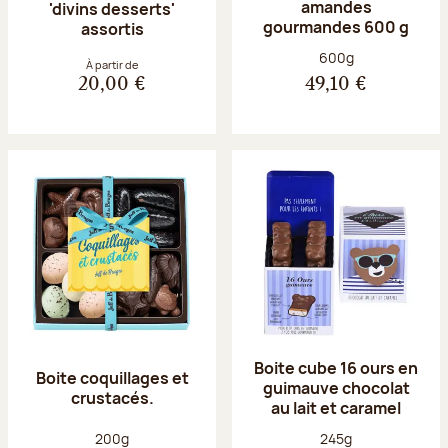
amandes
'divins desserts'
gourmandes 600 g
assortis
Poids net :
600g
À partir de
20,00 €
49,10 €
Boite cube 16 ours en
Boite coquillages et
guimauve chocolat
crustacés.
au lait et caramel
Poids net :
Poids net :
200g
245g