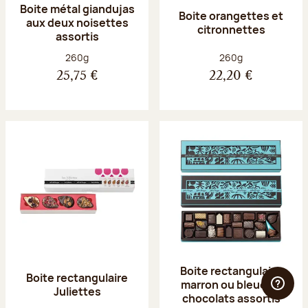
Boite métal giandujas
Boite orangettes et
aux deux noisettes
citronnettes
assortis
Poids net :
Poids net :
260g
260g
25,75 €
22,20 €
Boite rectangulaire
Boite rectangulaire
marron ou bleue 23
Juliettes
chocolats assortis