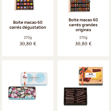
Boite macao 60
Boite macao 60
carrés grandes
carrés dégustation
origines
Poids net :
Poids net :
270g
270g
30,80 €
30,80 €