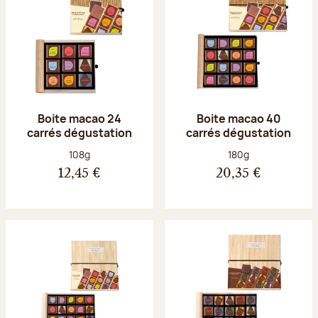
Boite macao 24
Boite macao 40
carrés dégustation
carrés dégustation
Poids net :
Poids net :
108g
180g
12,45 €
20,35 €