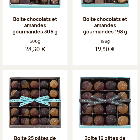
Boite chocolats et
Boite chocolats et
amandes
amandes
gourmandes 306 g
gourmandes 198 g
Poids net :
Poids net :
306g
198g
28,30 €
19,50 €
Boite 25 pâtes de
Boite 16 pâtes de