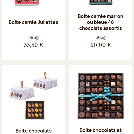
Boite carrée marron
Boite carrée Juliettes
ou bleue 48
chocolats assortis
Poids net :
Poids net :
396g
605g
33,50 €
60,00 €
Boite chocolats et
Boite chocolats