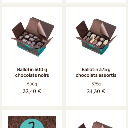
Ballotin 500 g
Ballotin 375 g
chocolats noirs
chocolats assortis
Poids net :
Poids net :
500g
375g
32,40 €
24,30 €