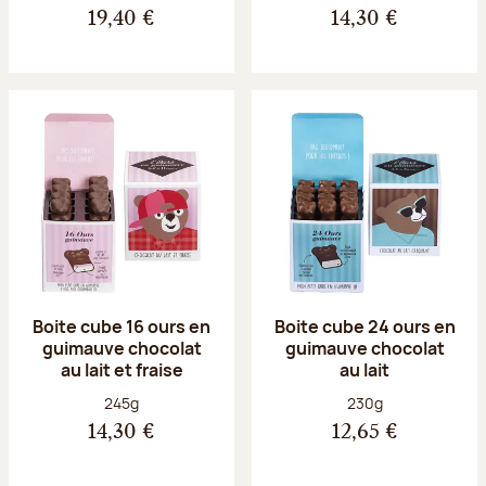
19,40 €
14,30 €
Boite cube 16 ours en
Boite cube 24 ours en
guimauve chocolat
guimauve chocolat
au lait et fraise
au lait
Poids net :
Poids net :
245g
230g
14,30 €
12,65 €