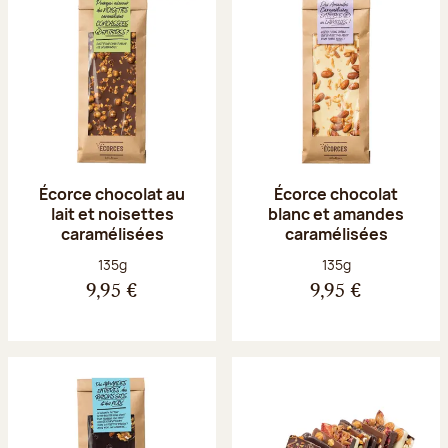
Écorce chocolat au
Écorce chocolat
lait et noisettes
blanc et amandes
caramélisées
caramélisées
Poids net :
Poids net :
135g
135g
9,95 €
9,95 €