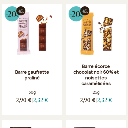
Barre écorce
Barre gaufrette
chocolat noir 60% et
praliné
noisettes
caramélisées
Poids net :
Poids net :
30g
25g
2,90 €
2,32 €
2,90 €
2,32 €