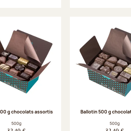
500 g chocolats assortis
Ballotin 500 g chocolat
Poids net :
Poids net :
500g
500g