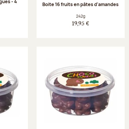
gues - 4
Boite 16 fruits en pâtes d'amandes
Poids net :
242g
19,95 €