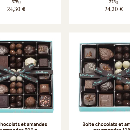
Poids net :
Poids net :
375g
375g
24,30 €
24,30 €
chocolats et amandes
Boite chocolats et 
ourmandes 306 g
gourmandes 198