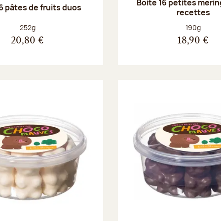
Boite 16 petites merin
6 pâtes de fruits duos
recettes
Poids net :
Poids net :
252g
190g
20,80 €
18,90 €