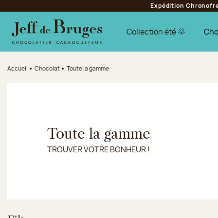
Expédition Chronofres
Aller à la navigation
Aller au contenu principal
Aller au pied de page
Collection été 🌞
Cho
Accueil
Chocolat
Toute la gamme
Toute la gamme
TROUVER VOTRE BONHEUR !