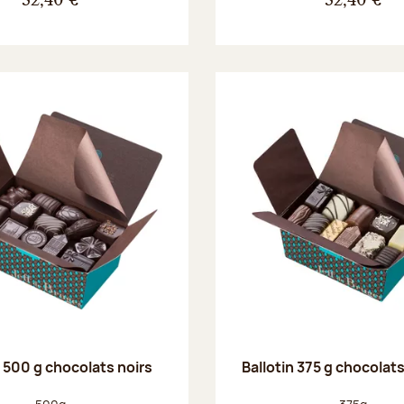
32,40 €
32,40 €
n 500 g chocolats noirs
Ballotin 375 g chocolat
Poids net :
Poids net :