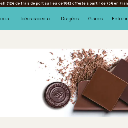
h (12€ de frais de port au lieu de 16€) offerte à partir de 75€ en Fr
colat
Idées cadeaux
Dragées
Glaces
Entrepr