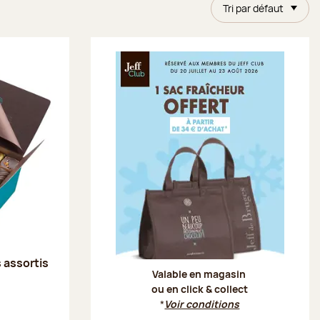
Tri par défaut
Offre Je
s assortis
Valable en magasin
ou en click & collect
*
Voir conditions