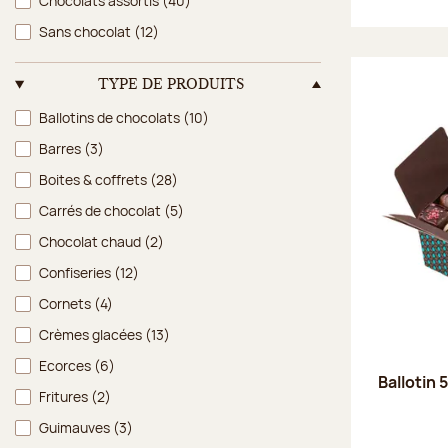
Chocolats assortis
(40)
Sans chocolat
(12)
TYPE DE PRODUITS
Type de produits
Ballotins de chocolats
(10)
Barres
(3)
Boites & coffrets
(28)
Carrés de chocolat
(5)
Chocolat chaud
(2)
Confiseries
(12)
Cornets
(4)
Crèmes glacées
(13)
Ecorces
(6)
Ballotin 
Fritures
(2)
Guimauves
(3)