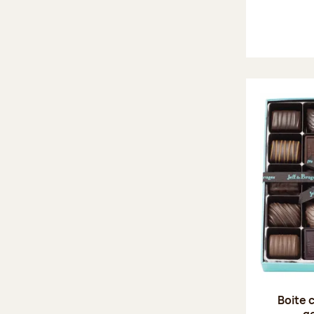
Boite 
g