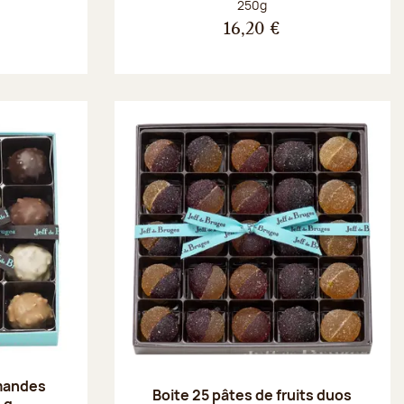
Poids net :
250g
16,20 €
amandes
Boite 25 pâtes de fruits duos
 g