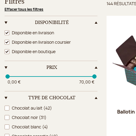
Filtres
144 RÉSULTAT
Résulta
Effacer tous les filtres
DISPONIBILITÉ
Disponibilité
Disponible en livraison
Disponible en livraison coursier
Disponible en boutique
PRIX
0,00 €
70,00 €
TYPE DE CHOCOLAT
Type de chocolat
Chocolat au lait
(42)
Ballotin
Chocolat noir
(31)
Chocolat blanc
(4)