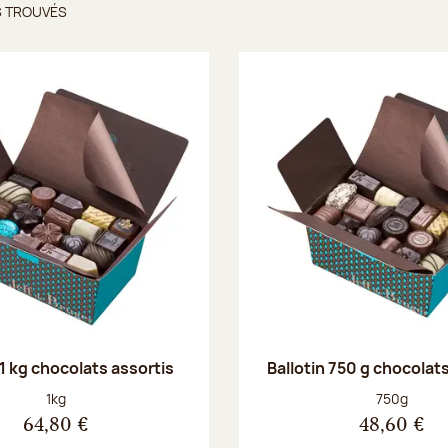
S TROUVÉS
ts trouvés
 1 kg chocolats assortis
Ballotin 750 g chocolat
Poids net :
Poids net :
1kg
750g
64,80 €
48,60 €