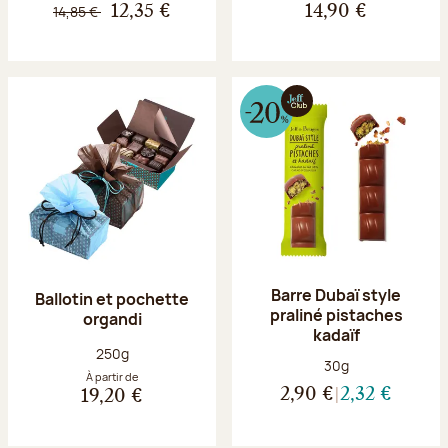
14,85 €
12,35 €
14,90 €
Barre Dubaï style
Ballotin et pochette
praliné pistaches
organdi
kadaïf
Poids net :
250g
Poids net :
30g
À partir de
2,90 €
2,32 €
19,20 €