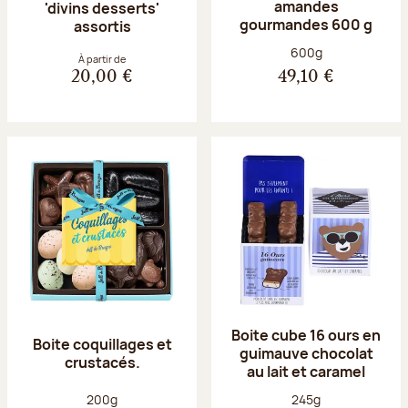
amandes
'divins desserts'
gourmandes 600 g
assortis
Poids net :
600g
À partir de
20,00 €
49,10 €
Boite cube 16 ours en
Boite coquillages et
guimauve chocolat
crustacés.
au lait et caramel
Poids net :
Poids net :
200g
245g