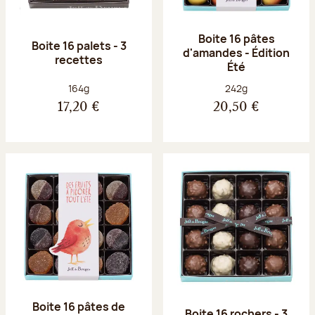
Boite 16 pâtes
Boite 16 palets - 3
d'amandes - Édition
recettes
Été
Poids net :
Poids net :
164g
242g
17,20 €
20,50 €
Boite 16 pâtes de
Boite 16 rochers - 3