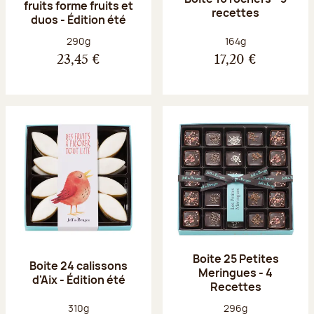
fruits forme fruits et
recettes
duos - Édition été
Poids net :
Poids net :
290g
164g
23,45 €
17,20 €
Boite 25 Petites
Boite 24 calissons
Meringues - 4
d'Aix - Édition été
Recettes
Poids net :
Poids net :
310g
296g