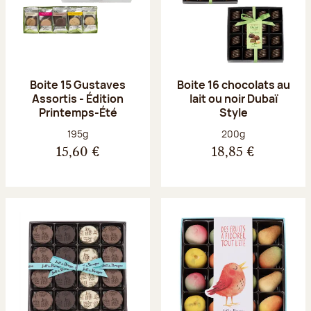
Boite 15 Gustaves
Boite 16 chocolats au
Assortis - Édition
lait ou noir Dubaï
Printemps-Été
Style
Poids net :
Poids net :
195g
200g
15,60 €
18,85 €