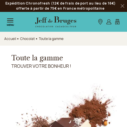
Expédition Chronofresh (12€ de frais de port au lieu de 16€)
Aller à la navigation
offerte à partir de 75€ en France métropolitaine
Fer
Aller au contenu principal
Aller au pied de page
Nos boutiques
S’identifie
Mon p
MENU
Accueil
Chocolat
Toute la gamme
Toute la gamme
TROUVER VOTRE BONHEUR !