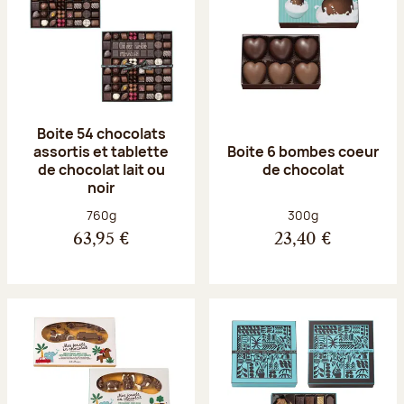
Boite 54 chocolats
assortis et tablette
Boite 6 bombes coeur
de chocolat lait ou
de chocolat
noir
Poids net :
Poids net :
760g
300g
63,95 €
23,40 €