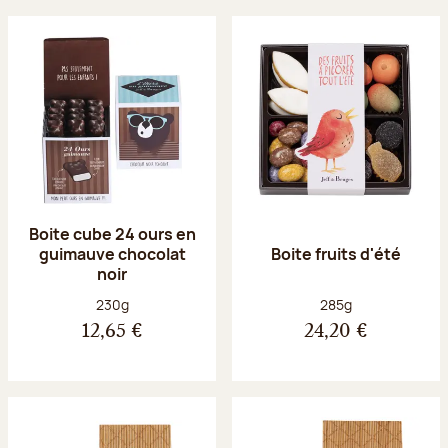
Boite cube 24 ours en
guimauve chocolat
Boite fruits d'été
noir
Poids net :
Poids net :
230g
285g
12,65 €
24,20 €