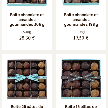
Boite chocolats et
Boite chocolats et
amandes
amandes
gourmandes 306 g
gourmandes 198 g
Poids net :
Poids net :
306g
198g
28,30 €
19,50 €
Boite 25 pâtes de
Boite 16 pâtes de