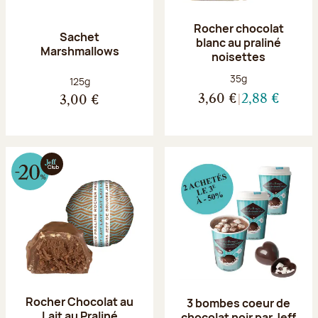
Rocher chocolat
Sachet
blanc au praliné
Marshmallows
noisettes
Poids net :
35g
Poids net :
125g
3,60 €
2,88 €
3,00 €
Rocher Chocolat au
3 bombes coeur de
Lait au Praliné
chocolat noir par Jeff