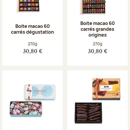
Boite macao 60
Boite macao 60
carrés grandes
carrés dégustation
origines
Poids net :
Poids net :
270g
270g
30,80 €
30,80 €