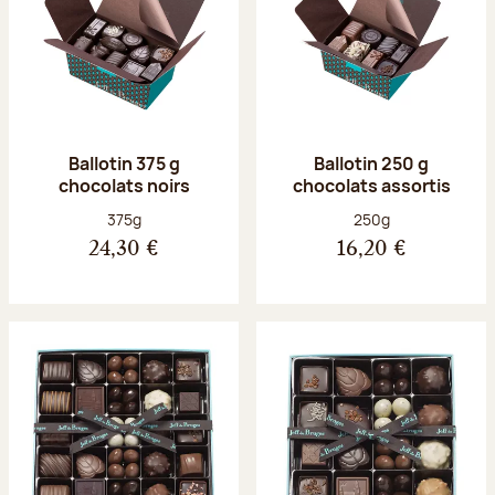
Ballotin 375 g
Ballotin 250 g
chocolats noirs
chocolats assortis
Poids net :
Poids net :
375g
250g
24,30 €
16,20 €