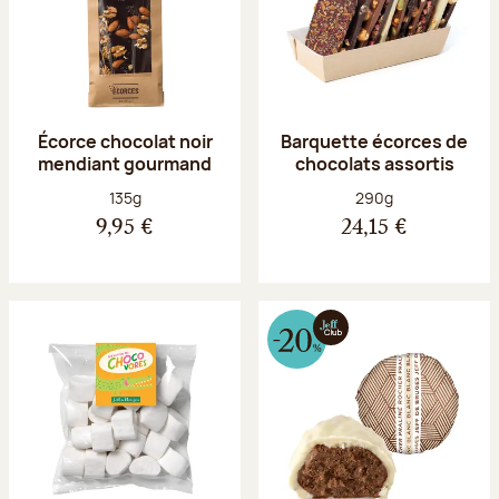
Écorce chocolat noir
Barquette écorces de
mendiant gourmand
chocolats assortis
Poids net :
Poids net :
135g
290g
9,95 €
24,15 €