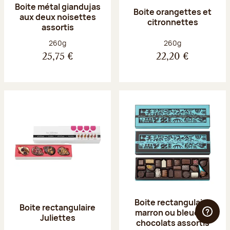
Boite métal giandujas
Boite orangettes et
aux deux noisettes
citronnettes
assortis
Poids net :
Poids net :
260g
260g
25,75 €
22,20 €
Boite rectangulaire
Boite rectangulaire
marron ou bleue 23
Juliettes
chocolats assortis