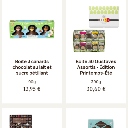
Boite 3 canards
Boite 30 Gustaves
chocolat au lait et
Assortis - Édition
sucre pétillant
Printemps-Été
Poids net :
Poids net :
90g
390g
13,95 €
30,60 €