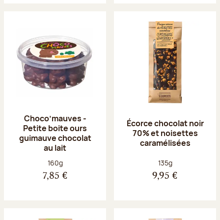
Choco’mauves -
Écorce chocolat noir
Petite boite ours
70% et noisettes
guimauve chocolat
caramélisées
au lait
Poids net :
Poids net :
160g
135g
7,85 €
9,95 €