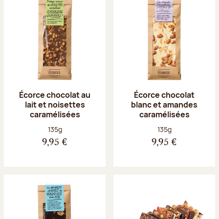
Écorce chocolat au
Écorce chocolat
lait et noisettes
blanc et amandes
caramélisées
caramélisées
Poids net :
Poids net :
135g
135g
9,95 €
9,95 €