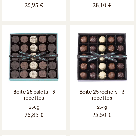
25,95 €
28,10 €
Boite 25 palets - 3
Boite 25 rochers - 3
recettes
recettes
Poids net :
Poids net :
260g
254g
25,85 €
25,50 €