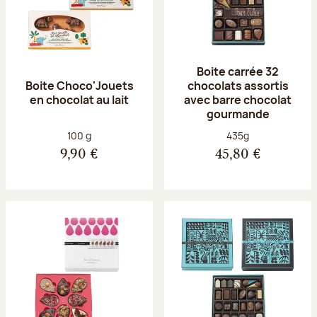
Boite carrée 32
Boite Choco'Jouets
chocolats assortis
en chocolat au lait
avec barre chocolat
gourmande
Poids net :
Poids net :
100 g
435g
9,90 €
45,80 €