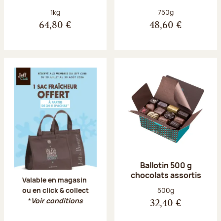
Poids net :
Poids net :
1kg
750g
64,80 €
48,60 €
Offre Jeff Club du 20 juillet au 23 aoû
Ballotin 500 g
chocolats assortis
Valable en magasin
Poids net :
500g
ou en click & collect
*
Voir conditions
32,40 €