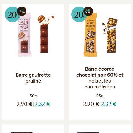
Barre écorce
Barre gaufrette
chocolat noir 60% et
praliné
noisettes
caramélisées
Poids net :
Poids net :
30g
25g
2,90 €
2,32 €
2,90 €
2,32 €