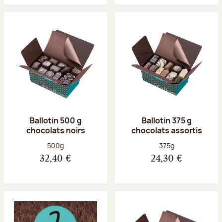
Ballotin 500 g
Ballotin 375 g
chocolats noirs
chocolats assortis
Poids net :
Poids net :
500g
375g
32,40 €
24,30 €