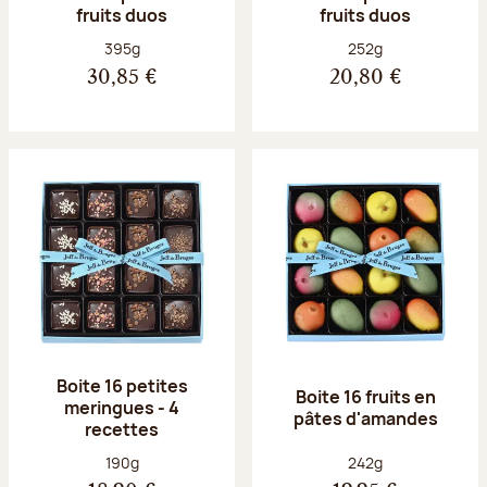
fruits duos
fruits duos
Poids net :
Poids net :
395g
252g
30,85 €
20,80 €
Boite 16 petites
Boite 16 fruits en
meringues - 4
pâtes d'amandes
recettes
Poids net :
Poids net :
190g
242g