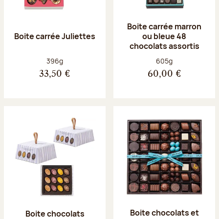
Boite carrée marron
Boite carrée Juliettes
ou bleue 48
chocolats assortis
Poids net :
Poids net :
396g
605g
33,50 €
60,00 €
Boite chocolats et
Boite chocolats