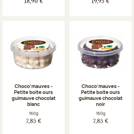
18,90 €
19,95 €
Choco’mauves -
Choco’mauves -
Petite boite ours
Petite boite ours
guimauve chocolat
guimauve chocolat
blanc
noir
Poids net :
Poids net :
160g
160g
7,85 €
7,85 €