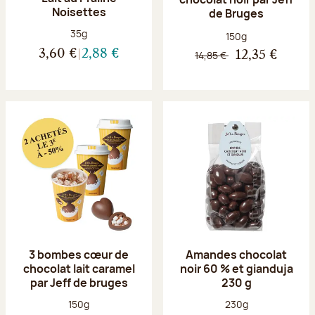
Noisettes
de Bruges
Poids net :
35g
Poids net :
150g
3,60 €
2,88 €
14,85 €
12,35 €
3 bombes cœur de
Amandes chocolat
chocolat lait caramel
noir 60 % et gianduja
par Jeff de bruges
230 g
Poids net :
Poids net :
150g
230g