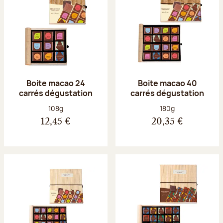
Boite macao 24
Boite macao 40
carrés dégustation
carrés dégustation
Poids net :
Poids net :
108g
180g
12,45 €
20,35 €