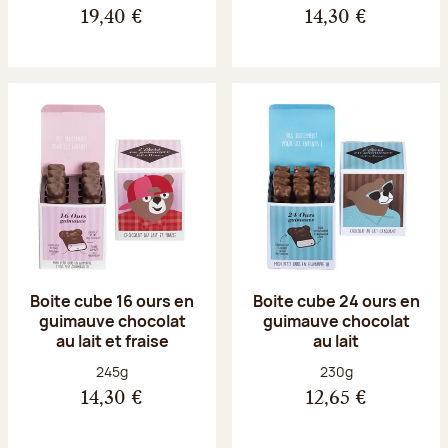
19,40 €
14,30 €
Boite cube 16 ours en
Boite cube 24 ours en
guimauve chocolat
guimauve chocolat
au lait et fraise
au lait
Poids net :
Poids net :
245g
230g
14,30 €
12,65 €