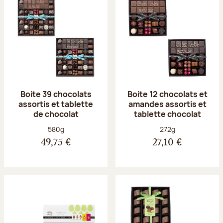
Boite 39 chocolats
Boite 12 chocolats et
assortis et tablette
amandes assortis et
de chocolat
tablette chocolat
Poids net :
Poids net :
580g
272g
49,75 €
27,10 €