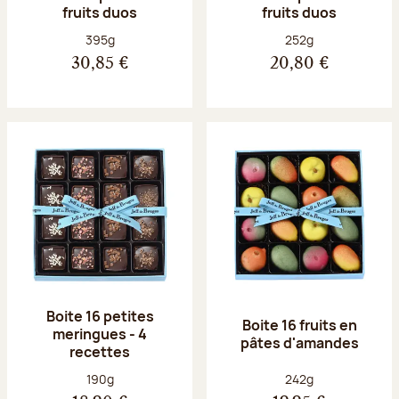
fruits duos
fruits duos
Poids net :
Poids net :
395g
252g
30,85 €
20,80 €
Boite 16 petites
Boite 16 fruits en
meringues - 4
pâtes d'amandes
recettes
Poids net :
Poids net :
190g
242g