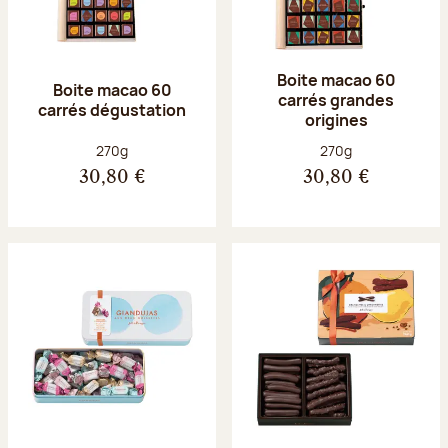
Boite macao 60
Boite macao 60
carrés grandes
carrés dégustation
origines
Poids net :
Poids net :
270g
270g
30,80 €
30,80 €