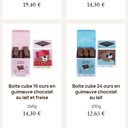
19,40 €
14,30 €
Boite cube 16 ours en
Boite cube 24 ours en
guimauve chocolat
guimauve chocolat
au lait et fraise
au lait
Poids net :
Poids net :
245g
230g
14,30 €
12,65 €