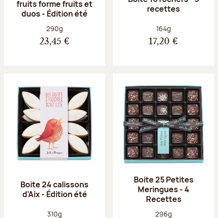
fruits forme fruits et
recettes
duos - Édition été
Poids net :
Poids net :
290g
164g
23,45 €
17,20 €
Boite 25 Petites
Boite 24 calissons
Meringues - 4
d'Aix - Édition été
Recettes
Poids net :
Poids net :
310g
296g