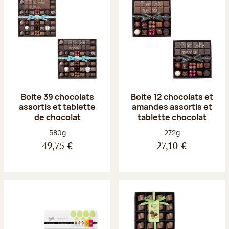
Boite 39 chocolats
Boite 12 chocolats et
assortis et tablette
amandes assortis et
de chocolat
tablette chocolat
Poids net :
Poids net :
580g
272g
49,75 €
27,10 €