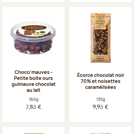
Choco’mauves -
Écorce chocolat noir
Petite boite ours
70% et noisettes
guimauve chocolat
caramélisées
au lait
Poids net :
Poids net :
160g
135g
7,85 €
9,95 €