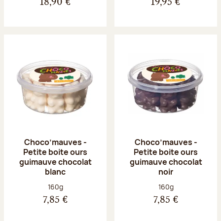
18,90 €
19,95 €
Choco’mauves -
Choco’mauves -
Petite boite ours
Petite boite ours
guimauve chocolat
guimauve chocolat
blanc
noir
Poids net :
Poids net :
160g
160g
7,85 €
7,85 €