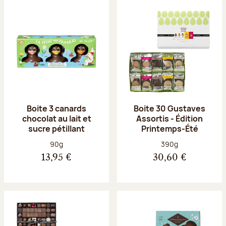
Boite 3 canards
Boite 30 Gustaves
chocolat au lait et
Assortis - Édition
sucre pétillant
Printemps-Été
Poids net :
Poids net :
90g
390g
13,95 €
30,60 €