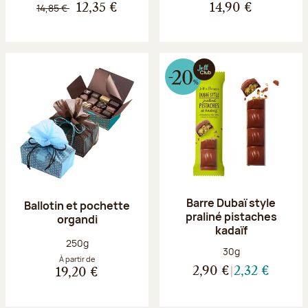
14,85 €
12,35 €
14,90 €
Barre Dubaï style
Ballotin et pochette
praliné pistaches
organdi
kadaïf
Poids net :
250g
Poids net :
30g
À partir de
2,90 €
2,32 €
19,20 €