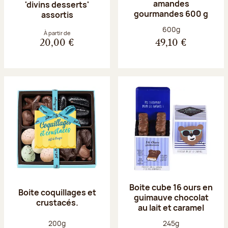
amandes
'divins desserts'
gourmandes 600 g
assortis
Poids net :
600g
À partir de
20,00 €
49,10 €
Boite cube 16 ours en
Boite coquillages et
guimauve chocolat
crustacés.
au lait et caramel
Poids net :
Poids net :
200g
245g