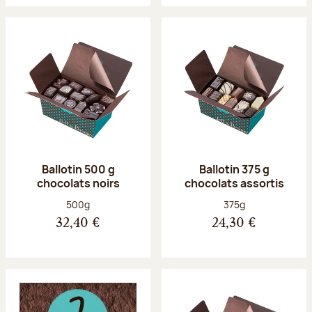
Ballotin 500 g
Ballotin 375 g
chocolats noirs
chocolats assortis
Poids net :
Poids net :
500g
375g
32,40 €
24,30 €