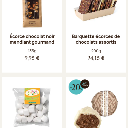
Écorce chocolat noir
Barquette écorces de
mendiant gourmand
chocolats assortis
Poids net :
Poids net :
135g
290g
9,95 €
24,15 €