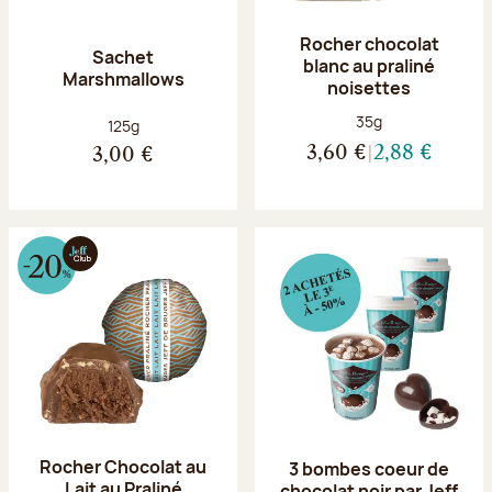
Rocher chocolat
Sachet
blanc au praliné
Marshmallows
noisettes
Poids net :
35g
Poids net :
125g
3,60 €
2,88 €
3,00 €
Rocher Chocolat au
3 bombes coeur de
Lait au Praliné
chocolat noir par Jeff