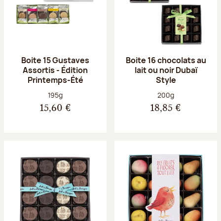
Boite 15 Gustaves
Boite 16 chocolats au
Assortis - Édition
lait ou noir Dubaï
Printemps-Été
Style
Poids net :
Poids net :
195g
200g
15,60 €
18,85 €