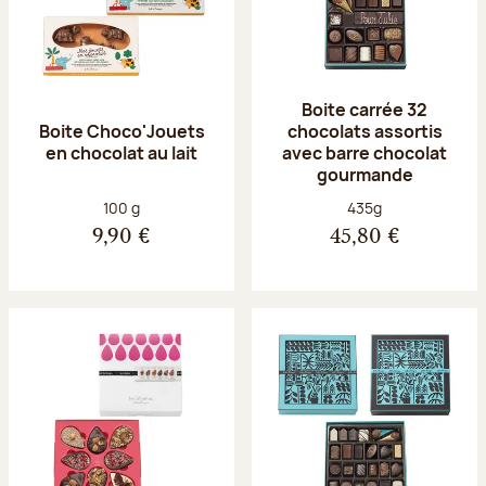
Boite carrée 32
Boite Choco'Jouets
chocolats assortis
en chocolat au lait
avec barre chocolat
gourmande
Poids net :
Poids net :
100 g
435g
9,90 €
45,80 €