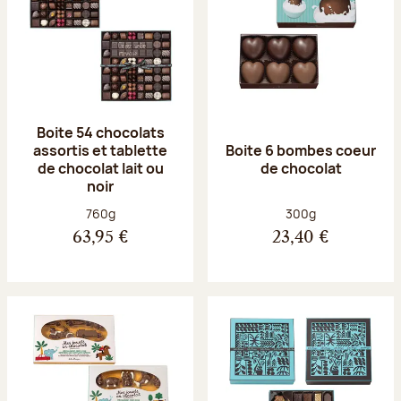
Boite 54 chocolats
assortis et tablette
Boite 6 bombes coeur
de chocolat lait ou
de chocolat
noir
Poids net :
Poids net :
760g
300g
63,95 €
23,40 €