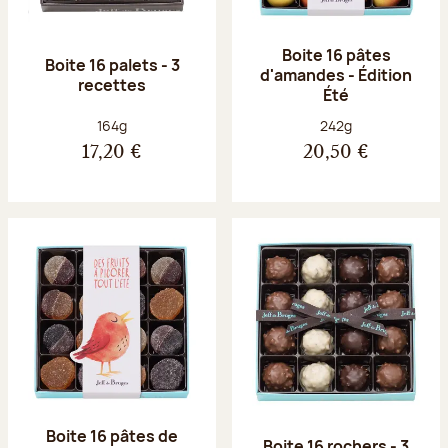
Boite 16 pâtes
Boite 16 palets - 3
d'amandes - Édition
recettes
Été
Poids net :
Poids net :
164g
242g
17,20 €
20,50 €
Boite 16 pâtes de
Boite 16 rochers - 3