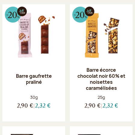
Barre écorce
Barre gaufrette
chocolat noir 60% et
praliné
noisettes
caramélisées
Poids net :
Poids net :
30g
25g
2,90 €
2,32 €
2,90 €
2,32 €