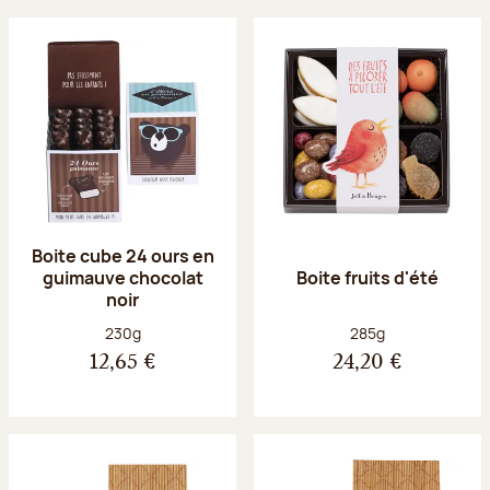
Boite cube 24 ours en
guimauve chocolat
Boite fruits d'été
noir
Poids net :
Poids net :
230g
285g
12,65 €
24,20 €