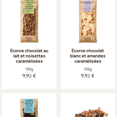
Écorce chocolat au
Écorce chocolat
lait et noisettes
blanc et amandes
caramélisées
caramélisées
Poids net :
Poids net :
135g
135g
9,95 €
9,95 €