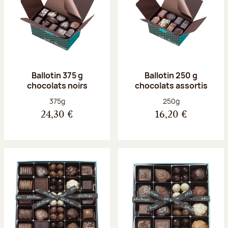
Ballotin 375 g
Ballotin 250 g
chocolats noirs
chocolats assortis
Poids net :
Poids net :
375g
250g
24,30 €
16,20 €