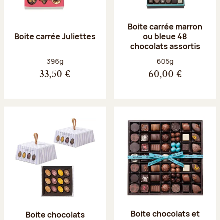
Boite carrée marron
Boite carrée Juliettes
ou bleue 48
chocolats assortis
Poids net :
Poids net :
396g
605g
33,50 €
60,00 €
Boite chocolats et
Boite chocolats