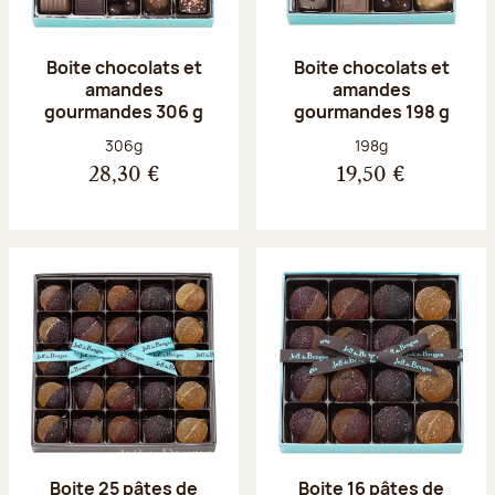
Boite chocolats et
Boite chocolats et
amandes
amandes
gourmandes 306 g
gourmandes 198 g
Poids net :
Poids net :
306g
198g
28,30 €
19,50 €
Boite 25 pâtes de
Boite 16 pâtes de