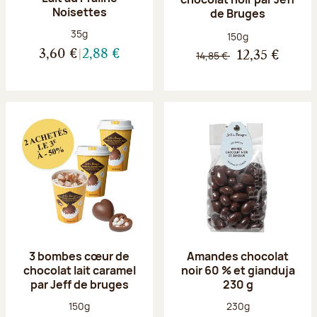
Noisettes
de Bruges
Poids net :
35g
Poids net :
150g
3,60 €
2,88 €
14,85 €
12,35 €
3 bombes cœur de
Amandes chocolat
chocolat lait caramel
noir 60 % et gianduja
par Jeff de bruges
230 g
Poids net :
Poids net :
150g
230g