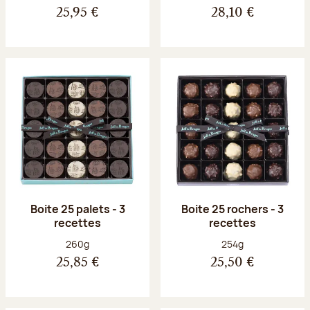
25,95 €
28,10 €
Boite 25 palets - 3
Boite 25 rochers - 3
recettes
recettes
Poids net :
Poids net :
260g
254g
25,85 €
25,50 €