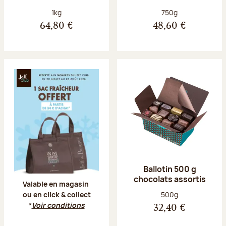
Poids net :
Poids net :
1kg
750g
64,80 €
48,60 €
Offre Jeff Club du 20 juillet au 23 aoû
Ballotin 500 g
chocolats assortis
Valable en magasin
Poids net :
500g
ou en click & collect
*
Voir conditions
32,40 €