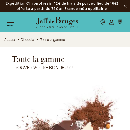
Expédition Chronofresh (12€ de frais de port au lieu de 16€)
Aller à la navigation
offerte à partir de 75€ en France métropolitaine
Fer
Aller au contenu principal
Aller au pied de page
Nos boutiques
S’identifie
Mon p
MENU
Accueil
Chocolat
Toute la gamme
Toute la gamme
TROUVER VOTRE BONHEUR !