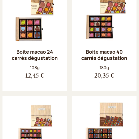
Boite macao 24
Boite macao 40
carrés dégustation
carrés dégustation
Poids net :
Poids net :
108g
180g
12,45 €
20,35 €