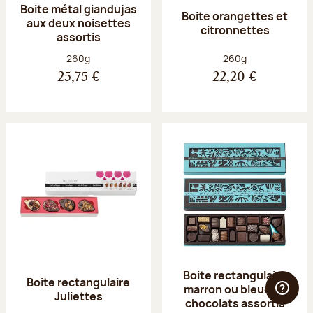
Boite métal giandujas
Boite orangettes et
aux deux noisettes
citronnettes
assortis
Poids net :
Poids net :
260g
260g
25,75 €
22,20 €
Boite rectangulaire
Boite rectangulaire
marron ou bleue 23
Juliettes
chocolats assortis