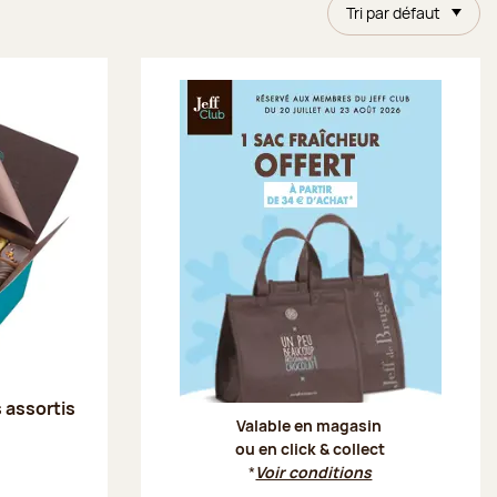
Tri par défaut
Offre Je
s assortis
Valable en magasin
ou en click & collect
*
Voir conditions