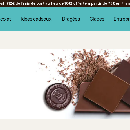
h (12€ de frais de port au lieu de 16€) offerte à partir de 75€ en Fr
colat
Idées cadeaux
Dragées
Glaces
Entrepr