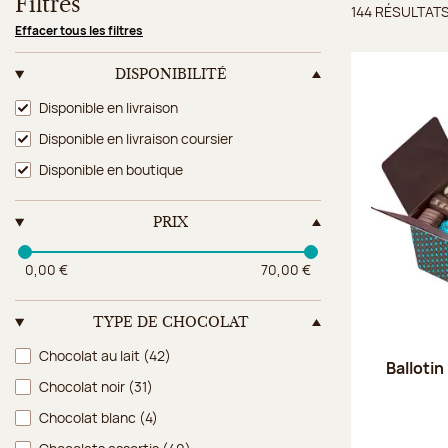
Filtres
144 RÉSULTAT
Résulta
Effacer tous les filtres
DISPONIBILITÉ
Disponibilité
Disponible en livraison
Disponible en livraison coursier
Disponible en boutique
PRIX
0,00 €
70,00 €
TYPE DE CHOCOLAT
Type de chocolat
Chocolat au lait
(42)
Ballotin
Chocolat noir
(31)
Chocolat blanc
(4)