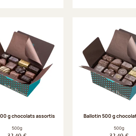
500 g chocolats assortis
Ballotin 500 g chocolat
Poids net :
Poids net :
500g
500g