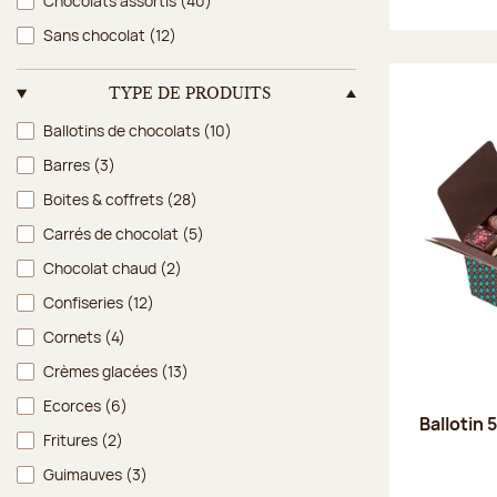
Chocolats assortis
(40)
Sans chocolat
(12)
TYPE DE PRODUITS
Type de produits
Ballotins de chocolats
(10)
Barres
(3)
Boites & coffrets
(28)
Carrés de chocolat
(5)
Chocolat chaud
(2)
Confiseries
(12)
Cornets
(4)
Crèmes glacées
(13)
Ecorces
(6)
Ballotin 
Fritures
(2)
Guimauves
(3)