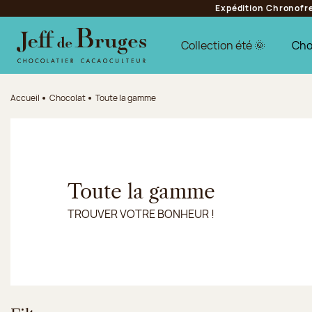
Expédition Chronofres
Aller à la navigation
Aller au contenu principal
Aller au pied de page
Collection été 🌞
Cho
Accueil
Chocolat
Toute la gamme
Toute la gamme
TROUVER VOTRE BONHEUR !