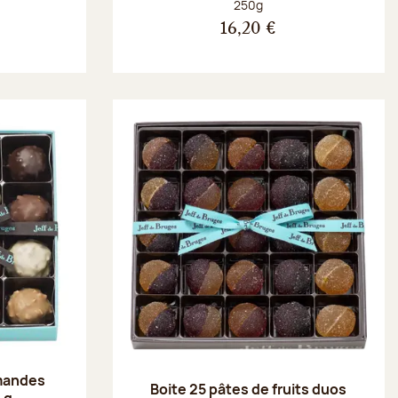
Poids net :
250g
16,20 €
amandes
Boite 25 pâtes de fruits duos
 g