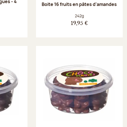
gues - 4
Boite 16 fruits en pâtes d'amandes
Poids net :
242g
19,95 €