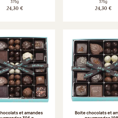
Poids net :
Poids net :
375g
375g
24,30 €
24,30 €
chocolats et amandes
Boite chocolats et 
ourmandes 306 g
gourmandes 198