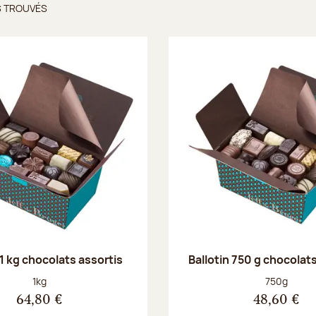
S TROUVÉS
ts trouvés
 1 kg chocolats assortis
Ballotin 750 g chocolat
Poids net :
Poids net :
1kg
750g
64,80 €
48,60 €