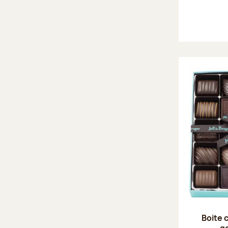
Boite 
g