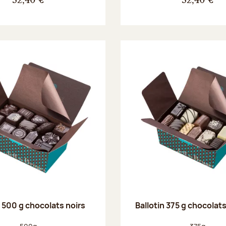
32,40 €
32,40 €
n 500 g chocolats noirs
Ballotin 375 g chocolat
Poids net :
Poids net :