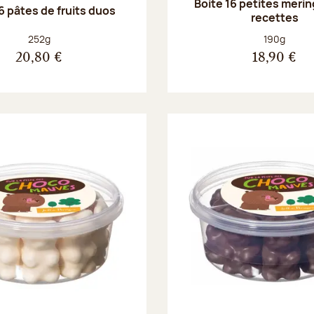
Boite 16 petites merin
6 pâtes de fruits duos
recettes
Poids net :
Poids net :
252g
190g
20,80 €
18,90 €