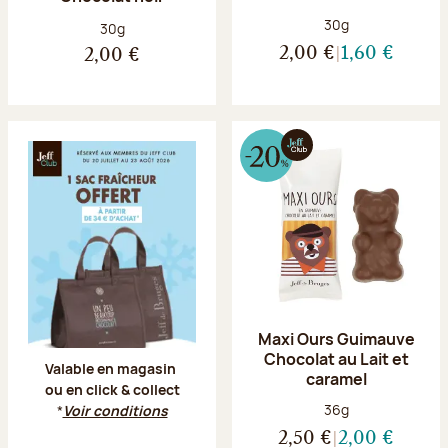
Poids net :
30g
Poids net :
30g
2,00 €
1,60 €
2,00 €
Offre Jeff Club du 20 juillet au 23 aoû
Maxi Ours Guimauve
Chocolat au Lait et
Valable en magasin
caramel
ou en click & collect
Poids net :
36g
*
Voir conditions
2,50 €
2,00 €