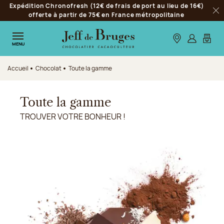
Expédition Chronofresh (12€ de frais de port au lieu de 16€)
Aller à la navigation
offerte à partir de 75€ en France métropolitaine
Fer
Aller au contenu principal
Aller au pied de page
Nos boutiques
S’identifie
Mon p
MENU
Accueil
Chocolat
Toute la gamme
Toute la gamme
TROUVER VOTRE BONHEUR !