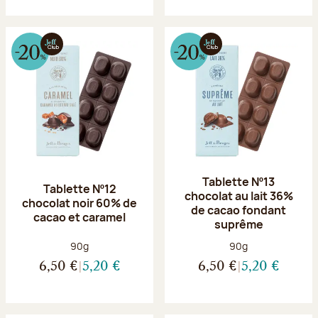
Tablette Nº13
Tablette Nº12
chocolat au lait 36%
chocolat noir 60% de
de cacao fondant
cacao et caramel
suprême
Poids net :
Poids net :
90g
90g
6,50 €
5,20 €
6,50 €
5,20 €