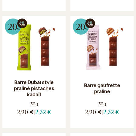
Barre Dubaï style
Barre gaufrette
praliné pistaches
praliné
kadaïf
Poids net :
Poids net :
30g
30g
2,90 €
2,32 €
2,90 €
2,32 €