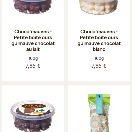
Choco’mauves -
Choco’mauves -
Petite boite ours
Petite boite ours
guimauve chocolat
guimauve chocolat
au lait
blanc
Poids net :
Poids net :
160g
160g
7,85 €
7,85 €