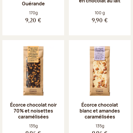
en chocolat au lait
Guérande
Poids net :
Poids net :
170g
100 g
9,20 €
9,90 €
Écorce chocolat noir
Écorce chocolat
70% et noisettes
blanc et amandes
caramélisées
caramélisées
Poids net :
Poids net :
135g
135g