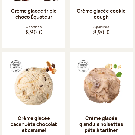
Crème glacée triple
Crème glacée cookie
choco Équateur
dough
À partir de
À partir de
8,90 €
8,90 €
Crème glacée
Crème glacée
cacahuète chocolat
gianduja noisettes
et caramel
pâte à tartiner