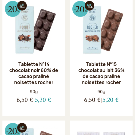
Tablette Nº14
Tablette Nº15
chocolat noir 60% de
chocolat au lait 36%
cacao praliné
de cacao praliné
noisettes rocher
noisettes rocher
Poids net :
Poids net :
90g
90g
6,50 €
5,20 €
6,50 €
5,20 €