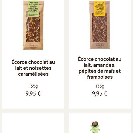
Écorce chocolat au
Écorce chocolat au
lait, amandes,
lait et noisettes
pépites de maïs et
caramélisées
framboises
Poids net :
Poids net :
135g
135g
9,95 €
9,95 €