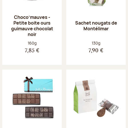
Choco’mauves -
Petite boite ours
Sachet nougats de
guimauve chocolat
Montélimar
noir
Poids net :
Poids net :
160g
130g
7,85 €
7,90 €