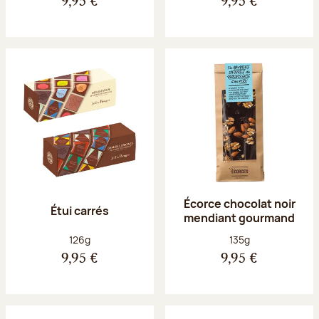
9,95 €
9,95 €
Écorce chocolat noir
Étui carrés
mendiant gourmand
Poids net :
Poids net :
126g
135g
9,95 €
9,95 €