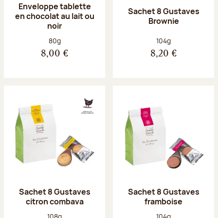
Enveloppe tablette
Sachet 8 Gustaves
en chocolat au lait ou
Brownie
noir
Poids net :
Poids net :
80g
104g
8,00 €
8,20 €
Sachet 8 Gustaves
Sachet 8 Gustaves
citron combava
framboise
Poids net :
Poids net :
108g
104g