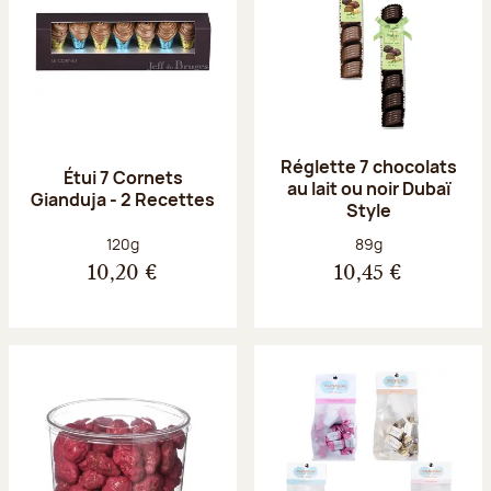
Réglette 7 chocolats
Étui 7 Cornets
au lait ou noir Dubaï
Gianduja - 2 Recettes
Style
Poids net :
Poids net :
120g
89g
10,20 €
10,45 €