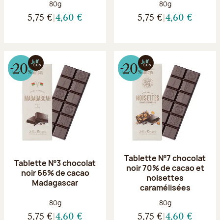
Poids net :
Poids net :
80g
80g
5,75 €
4,60 €
5,75 €
4,60 €
Tablette Nº7 chocolat
Tablette Nº3 chocolat
noir 70% de cacao et
noir 66% de cacao
noisettes
Madagascar
caramélisées
Poids net :
Poids net :
80g
80g
5,75 €
4,60 €
5,75 €
4,60 €