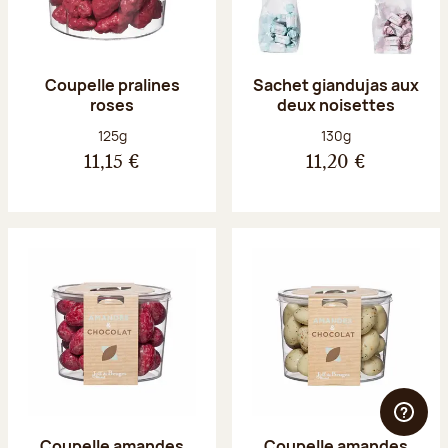
Coupelle pralines
Sachet giandujas aux
roses
deux noisettes
Poids net :
Poids net :
125g
130g
11,15 €
11,20 €
Coupelle amandes
Coupelle amandes