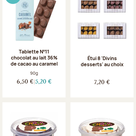
Tablette Nº11
chocolat au lait 36%
Étui 8 'Divins
de cacao au caramel
desserts' au choix
Poids net :
90g
6,50 €
5,20 €
7,20 €