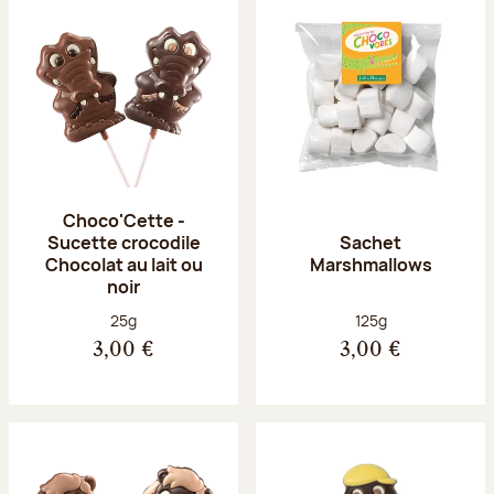
Choco'Cette -
Sucette crocodile
Sachet
Chocolat au lait ou
Marshmallows
noir
Poids net :
Poids net :
25g
125g
3,00 €
3,00 €