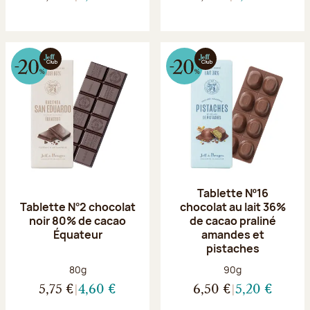
Tablette Nº16
Tablette N°2 chocolat
chocolat au lait 36%
noir 80% de cacao
de cacao praliné
Équateur
amandes et
pistaches
Poids net :
Poids net :
80g
90g
5,75 €
4,60 €
6,50 €
5,20 €