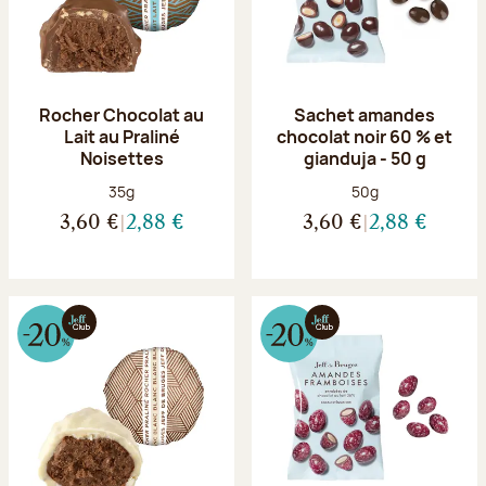
Rocher Chocolat au
Sachet amandes
Lait au Praliné
chocolat noir 60 % et
Noisettes
gianduja - 50 g
Poids net :
Poids net :
35g
50g
3,60 €
2,88 €
3,60 €
2,88 €