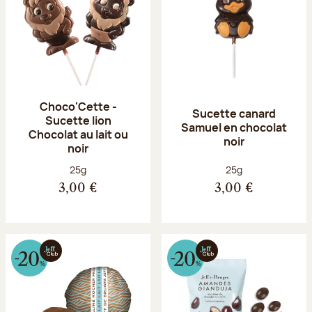
Choco'Cette -
Sucette canard
Sucette lion
Samuel en chocolat
Chocolat au lait ou
noir
noir
Poids net :
Poids net :
25g
25g
3,00 €
3,00 €