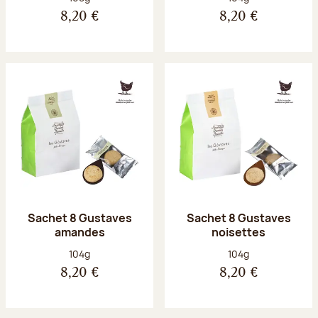
8,20 €
8,20 €
Sachet 8 Gustaves
Sachet 8 Gustaves
amandes
noisettes
Poids net :
Poids net :
104g
104g
8,20 €
8,20 €