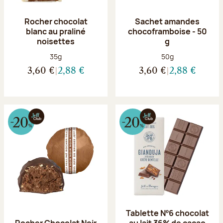
Rocher chocolat
Sachet amandes
blanc au praliné
chocoframboise - 50
noisettes
g
Poids net :
Poids net :
35g
50g
3,60 €
2,88 €
3,60 €
2,88 €
Tablette Nº6 chocolat
Rocher Chocolat Noir
au lait 36% de cacao