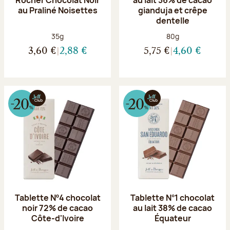
au Praliné Noisettes
gianduja et crêpe
dentelle
Poids net :
Poids net :
35g
80g
3,60 €
2,88 €
5,75 €
4,60 €
Tablette Nº4 chocolat
Tablette N°1 chocolat
noir 72% de cacao
au lait 38% de cacao
Côte-d'Ivoire
Équateur