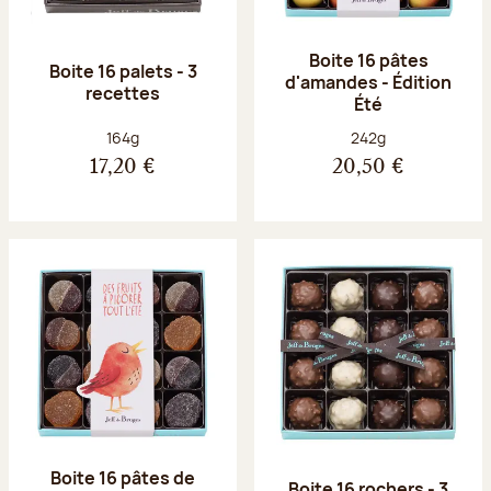
Boite 16 pâtes
Boite 16 palets - 3
d'amandes - Édition
recettes
Été
Poids net :
Poids net :
164g
242g
17,20 €
20,50 €
Boite 16 pâtes de
Boite 16 rochers - 3