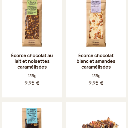
Écorce chocolat au
Écorce chocolat
lait et noisettes
blanc et amandes
caramélisées
caramélisées
Poids net :
Poids net :
135g
135g
9,95 €
9,95 €