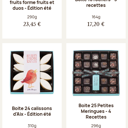
fruits forme fruits et
recettes
duos - Édition été
Poids net :
Poids net :
290g
164g
23,45 €
17,20 €
Boite 25 Petites
Boite 24 calissons
Meringues - 4
d'Aix - Édition été
Recettes
Poids net :
Poids net :
310g
296g