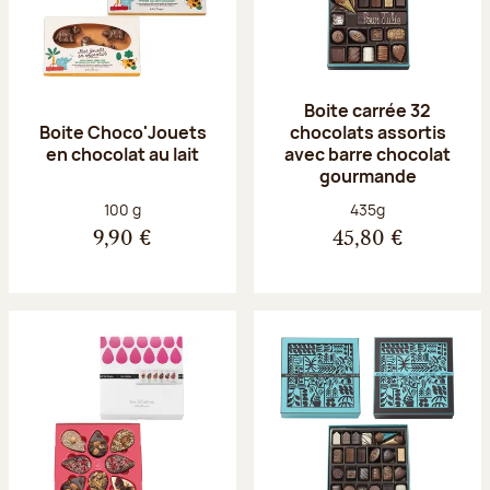
Boite carrée 32
Boite Choco'Jouets
chocolats assortis
en chocolat au lait
avec barre chocolat
gourmande
Poids net :
Poids net :
100 g
435g
9,90 €
45,80 €