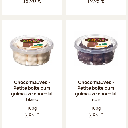
18,90 €
19,95 €
Choco’mauves -
Choco’mauves -
Petite boite ours
Petite boite ours
guimauve chocolat
guimauve chocolat
blanc
noir
Poids net :
Poids net :
160g
160g
7,85 €
7,85 €