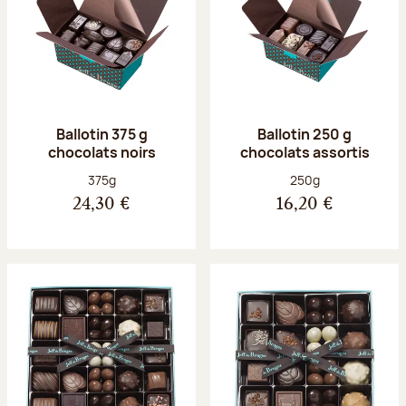
Ballotin 375 g
Ballotin 250 g
chocolats noirs
chocolats assortis
Poids net :
Poids net :
375g
250g
24,30 €
16,20 €