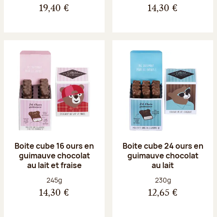
19,40 €
14,30 €
Boite cube 16 ours en
Boite cube 24 ours en
guimauve chocolat
guimauve chocolat
au lait et fraise
au lait
Poids net :
Poids net :
245g
230g
14,30 €
12,65 €