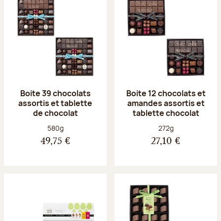
Boite 39 chocolats
Boite 12 chocolats et
assortis et tablette
amandes assortis et
de chocolat
tablette chocolat
Poids net :
Poids net :
580g
272g
49,75 €
27,10 €