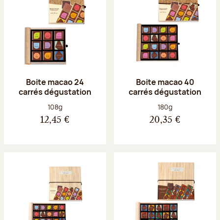
Boite macao 24
Boite macao 40
carrés dégustation
carrés dégustation
Poids net :
Poids net :
108g
180g
12,45 €
20,35 €