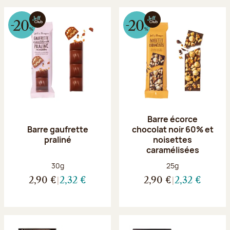
Barre écorce
Barre gaufrette
chocolat noir 60% et
praliné
noisettes
caramélisées
Poids net :
Poids net :
30g
25g
2,90 €
2,32 €
2,90 €
2,32 €