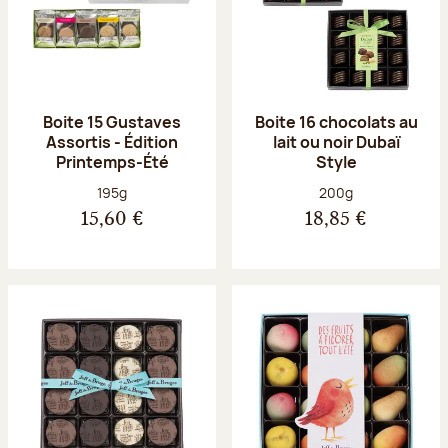
Boite 15 Gustaves
Boite 16 chocolats au
Assortis - Édition
lait ou noir Dubaï
Printemps-Été
Style
Poids net :
Poids net :
195g
200g
15,60 €
18,85 €