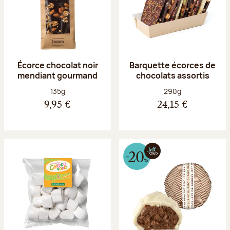
Écorce chocolat noir
Barquette écorces de
mendiant gourmand
chocolats assortis
Poids net :
Poids net :
135g
290g
9,95 €
24,15 €