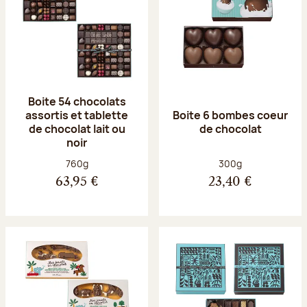
Boite 54 chocolats
assortis et tablette
Boite 6 bombes coeur
de chocolat lait ou
de chocolat
noir
Poids net :
Poids net :
760g
300g
63,95 €
23,40 €