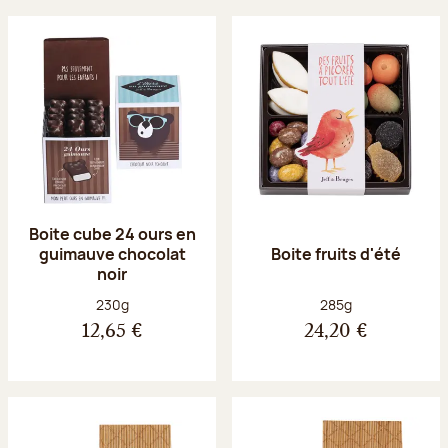
Boite cube 24 ours en
guimauve chocolat
Boite fruits d'été
noir
Poids net :
Poids net :
230g
285g
12,65 €
24,20 €