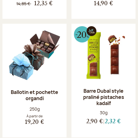
14,85 €
12,35 €
14,90 €
Barre Dubaï style
Ballotin et pochette
praliné pistaches
organdi
kadaïf
Poids net :
250g
Poids net :
30g
À partir de
2,90 €
2,32 €
19,20 €