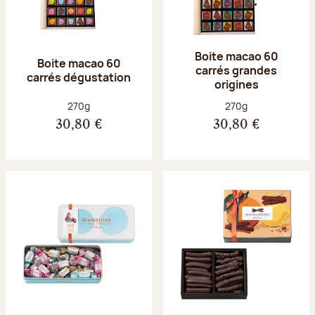
Boite macao 60
Boite macao 60
carrés grandes
carrés dégustation
origines
Poids net :
Poids net :
270g
270g
30,80 €
30,80 €