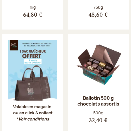
Poids net :
Poids net :
1kg
750g
64,80 €
48,60 €
Offre Jeff Club du 20 juillet au 23 aoû
Ballotin 500 g
chocolats assortis
Valable en magasin
Poids net :
500g
ou en click & collect
*
Voir conditions
32,40 €