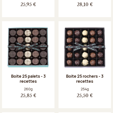
25,95 €
28,10 €
Boite 25 palets - 3
Boite 25 rochers - 3
recettes
recettes
Poids net :
Poids net :
260g
254g
25,85 €
25,50 €