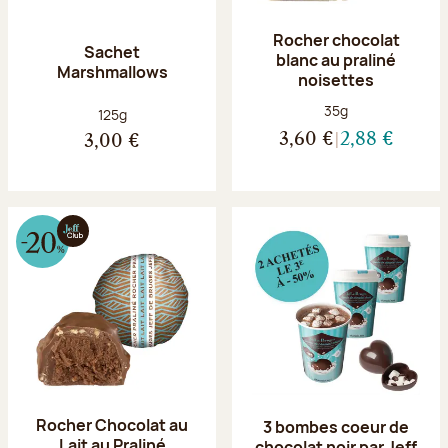
Rocher chocolat
Sachet
blanc au praliné
Marshmallows
noisettes
Poids net :
35g
Poids net :
125g
3,60 €
2,88 €
3,00 €
Rocher Chocolat au
3 bombes coeur de
Lait au Praliné
chocolat noir par Jeff