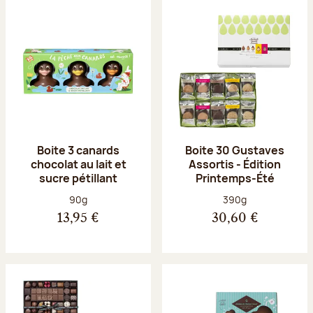
Boite 3 canards
Boite 30 Gustaves
chocolat au lait et
Assortis - Édition
sucre pétillant
Printemps-Été
Poids net :
Poids net :
90g
390g
13,95 €
30,60 €