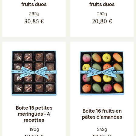
fruits duos
fruits duos
Poids net :
Poids net :
395g
252g
30,85 €
20,80 €
Boite 16 petites
Boite 16 fruits en
meringues - 4
pâtes d'amandes
recettes
Poids net :
Poids net :
190g
242g