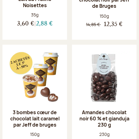
Noisettes
de Bruges
Poids net :
35g
Poids net :
150g
3,60 €
2,88 €
14,85 €
12,35 €
3 bombes cœur de
Amandes chocolat
chocolat lait caramel
noir 60 % et gianduja
par Jeff de bruges
230 g
Poids net :
Poids net :
150g
230g