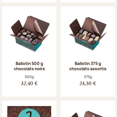
Ballotin 500 g
Ballotin 375 g
chocolats noirs
chocolats assortis
Poids net :
Poids net :
500g
375g
32,40 €
24,30 €