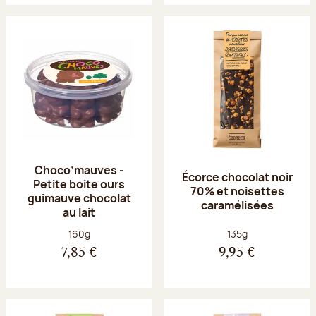
Choco’mauves -
Écorce chocolat noir
Petite boite ours
70% et noisettes
guimauve chocolat
caramélisées
au lait
Poids net :
Poids net :
160g
135g
7,85 €
9,95 €