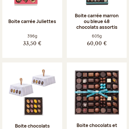
Boite carrée marron
Boite carrée Juliettes
ou bleue 48
chocolats assortis
Poids net :
Poids net :
396g
605g
33,50 €
60,00 €
Boite chocolats et
Boite chocolats