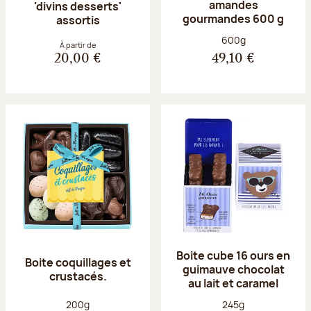
amandes
'divins desserts'
gourmandes 600 g
assortis
Poids net :
600g
À partir de
20,00 €
49,10 €
Boite cube 16 ours en
Boite coquillages et
guimauve chocolat
crustacés.
au lait et caramel
Poids net :
Poids net :
200g
245g