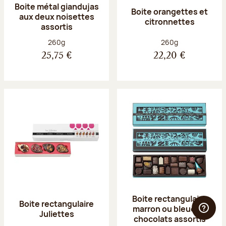
Boite métal giandujas
Boite orangettes et
aux deux noisettes
citronnettes
assortis
Poids net :
Poids net :
260g
260g
25,75 €
22,20 €
Boite rectangulaire
Boite rectangulaire
marron ou bleue 23
Juliettes
chocolats assortis