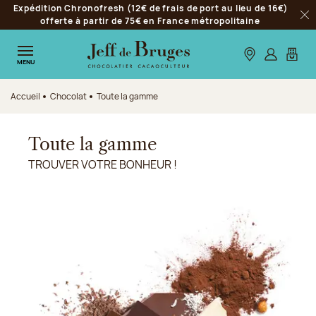
Expédition Chronofresh (12€ de frais de port au lieu de 16€)
Aller à la navigation
offerte à partir de 75€ en France métropolitaine
Fer
Aller au contenu principal
Aller au pied de page
Nos boutiques
S’identifie
Mon p
MENU
Accueil
Chocolat
Toute la gamme
Toute la gamme
TROUVER VOTRE BONHEUR !