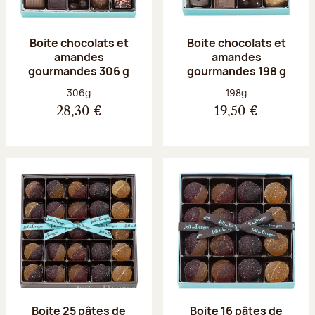
Boite chocolats et
Boite chocolats et
amandes
amandes
gourmandes 306 g
gourmandes 198 g
Poids net :
Poids net :
306g
198g
28,30 €
19,50 €
Boite 25 pâtes de
Boite 16 pâtes de