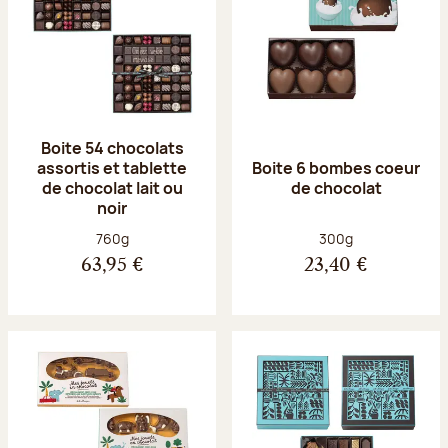
Boite 54 chocolats
assortis et tablette
Boite 6 bombes coeur
de chocolat lait ou
de chocolat
noir
Poids net :
Poids net :
760g
300g
63,95 €
23,40 €