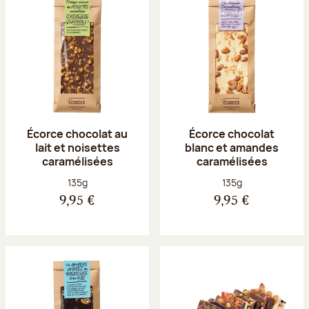
Écorce chocolat au
Écorce chocolat
lait et noisettes
blanc et amandes
caramélisées
caramélisées
Poids net :
Poids net :
135g
135g
9,95 €
9,95 €