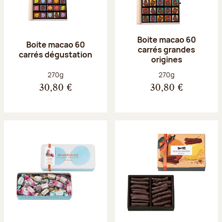
Boite macao 60
Boite macao 60
carrés grandes
carrés dégustation
origines
Poids net :
Poids net :
270g
270g
30,80 €
30,80 €