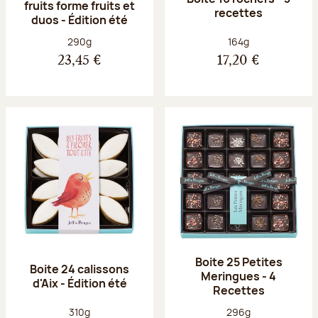
fruits forme fruits et
recettes
duos - Édition été
Poids net :
Poids net :
290g
164g
23,45 €
17,20 €
Boite 25 Petites
Boite 24 calissons
Meringues - 4
d'Aix - Édition été
Recettes
Poids net :
Poids net :
310g
296g