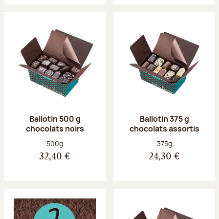
Ballotin 500 g
Ballotin 375 g
chocolats noirs
chocolats assortis
Poids net :
Poids net :
500g
375g
32,40 €
24,30 €