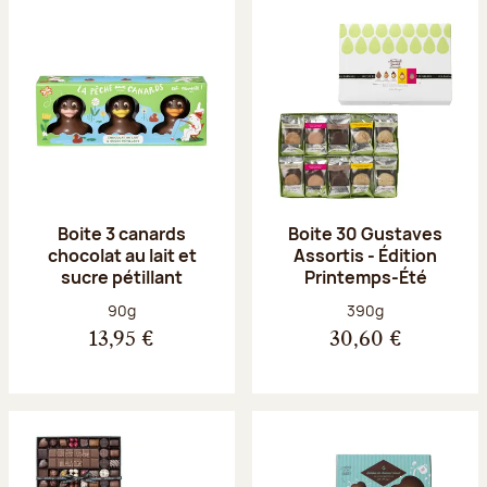
Boite 3 canards
Boite 30 Gustaves
chocolat au lait et
Assortis - Édition
sucre pétillant
Printemps-Été
Poids net :
Poids net :
90g
390g
13,95 €
30,60 €