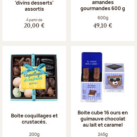
amandes
'divins desserts'
gourmandes 600 g
assortis
Poids net :
600g
À partir de
20,00 €
49,10 €
Boite cube 16 ours en
Boite coquillages et
guimauve chocolat
crustacés.
au lait et caramel
Poids net :
Poids net :
200g
245g