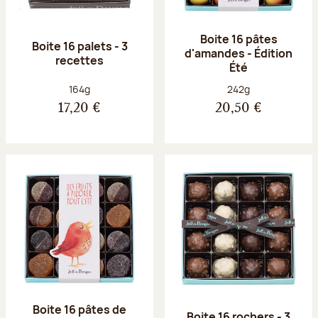
Boite 16 pâtes
Boite 16 palets - 3
d'amandes - Édition
recettes
Été
Poids net :
Poids net :
164g
242g
17,20 €
20,50 €
Boite 16 pâtes de
Boite 16 rochers - 3