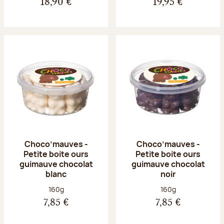
18,90 €
19,95 €
Choco’mauves -
Choco’mauves -
Petite boite ours
Petite boite ours
guimauve chocolat
guimauve chocolat
blanc
noir
Poids net :
Poids net :
160g
160g
7,85 €
7,85 €