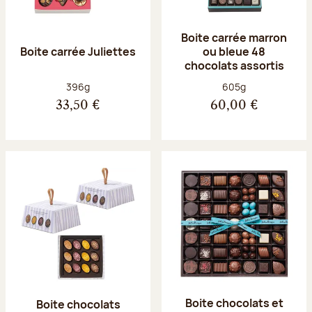
Boite carrée marron
Boite carrée Juliettes
ou bleue 48
chocolats assortis
Poids net :
Poids net :
396g
605g
33,50 €
60,00 €
Boite chocolats et
Boite chocolats