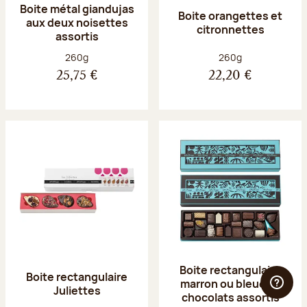
Boite métal giandujas
Boite orangettes et
aux deux noisettes
citronnettes
assortis
Poids net :
Poids net :
260g
260g
25,75 €
22,20 €
Boite rectangulaire
Boite rectangulaire
marron ou bleue 23
Juliettes
chocolats assortis