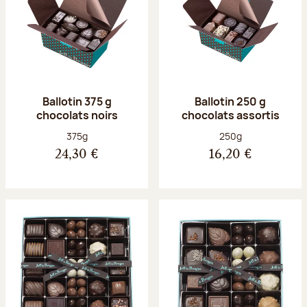
Ballotin 375 g
Ballotin 250 g
chocolats noirs
chocolats assortis
Poids net :
Poids net :
375g
250g
24,30 €
16,20 €