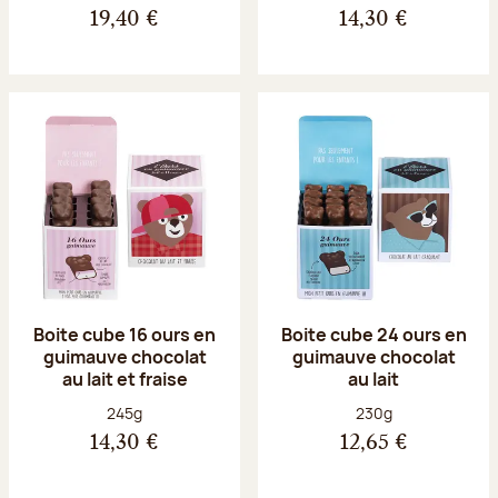
19,40 €
14,30 €
Boite cube 16 ours en
Boite cube 24 ours en
guimauve chocolat
guimauve chocolat
au lait et fraise
au lait
Poids net :
Poids net :
245g
230g
14,30 €
12,65 €