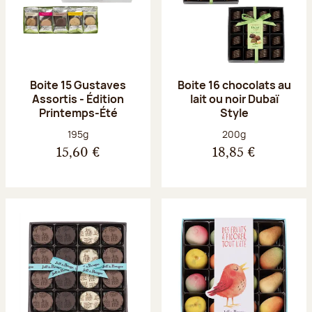
Boite 15 Gustaves
Boite 16 chocolats au
Assortis - Édition
lait ou noir Dubaï
Printemps-Été
Style
Poids net :
Poids net :
195g
200g
15,60 €
18,85 €