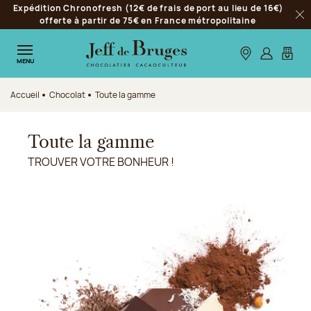
Expédition Chronofresh (12€ de frais de port au lieu de 16€)
Aller à la navigation
offerte à partir de 75€ en France métropolitaine
Fer
Aller au contenu principal
Aller au pied de page
Nos boutiques
S’identifie
Mon p
MENU
Accueil
Chocolat
Toute la gamme
Toute la gamme
TROUVER VOTRE BONHEUR !