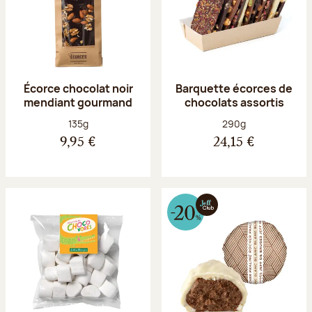
Écorce chocolat noir
Barquette écorces de
mendiant gourmand
chocolats assortis
Poids net :
Poids net :
135g
290g
9,95 €
24,15 €