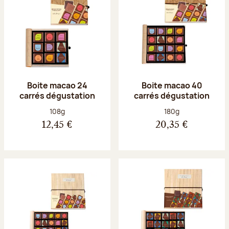
Boite macao 24
Boite macao 40
carrés dégustation
carrés dégustation
Poids net :
Poids net :
108g
180g
12,45 €
20,35 €