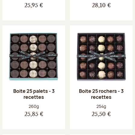
25,95 €
28,10 €
Boite 25 palets - 3
Boite 25 rochers - 3
recettes
recettes
Poids net :
Poids net :
260g
254g
25,85 €
25,50 €