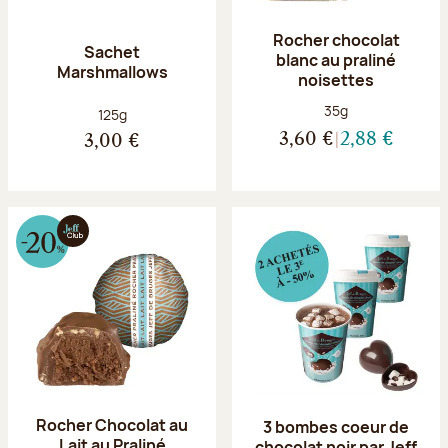
Rocher chocolat
Sachet
blanc au praliné
Marshmallows
noisettes
Poids net :
35g
Poids net :
125g
3,60 €
2,88 €
3,00 €
Rocher Chocolat au
3 bombes coeur de
Lait au Praliné
chocolat noir par Jeff