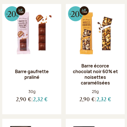
Barre écorce
Barre gaufrette
chocolat noir 60% et
praliné
noisettes
caramélisées
Poids net :
Poids net :
30g
25g
2,90 €
2,32 €
2,90 €
2,32 €