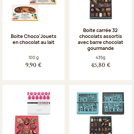
Boite carrée 32
Boite Choco'Jouets
chocolats assortis
en chocolat au lait
avec barre chocolat
gourmande
Poids net :
Poids net :
100 g
435g
9,90 €
45,80 €