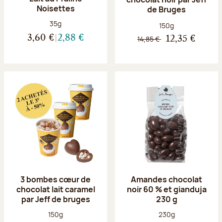
Noisettes
de Bruges
Poids net :
35g
Poids net :
150g
3,60 €
2,88 €
14,85 €
12,35 €
3 bombes cœur de
Amandes chocolat
chocolat lait caramel
noir 60 % et gianduja
par Jeff de bruges
230 g
Poids net :
Poids net :
150g
230g