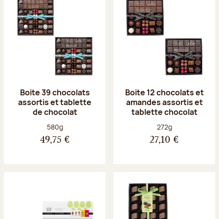
Boite 39 chocolats
Boite 12 chocolats et
assortis et tablette
amandes assortis et
de chocolat
tablette chocolat
Poids net :
Poids net :
580g
272g
49,75 €
27,10 €