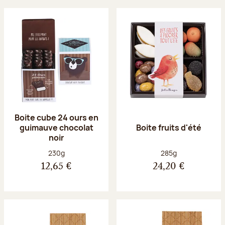
Boite cube 24 ours en
guimauve chocolat
Boite fruits d'été
noir
Poids net :
Poids net :
230g
285g
12,65 €
24,20 €