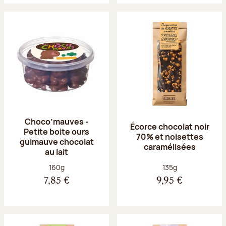
Choco’mauves -
Écorce chocolat noir
Petite boite ours
70% et noisettes
guimauve chocolat
caramélisées
au lait
Poids net :
Poids net :
160g
135g
7,85 €
9,95 €