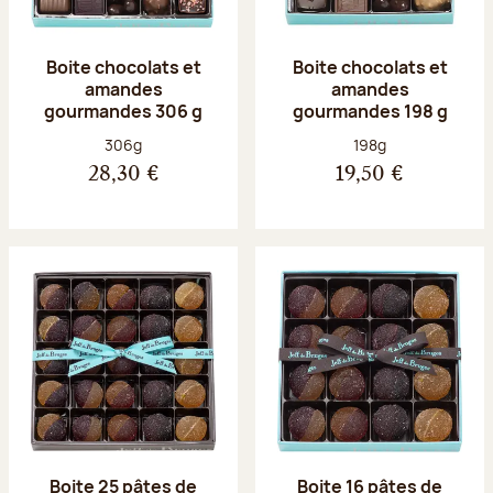
Boite chocolats et
Boite chocolats et
amandes
amandes
gourmandes 306 g
gourmandes 198 g
Poids net :
Poids net :
306g
198g
28,30 €
19,50 €
Boite 25 pâtes de
Boite 16 pâtes de