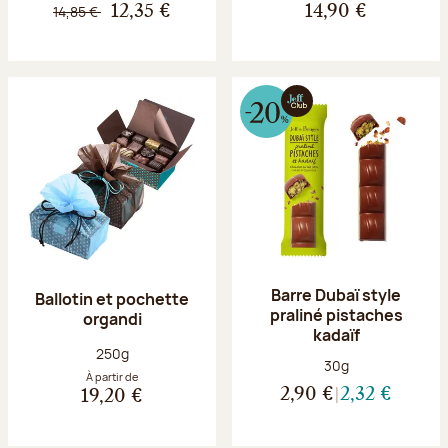
14,85 €
12,35 €
14,90 €
Barre Dubaï style
Ballotin et pochette
praliné pistaches
organdi
kadaïf
Poids net :
250g
Poids net :
30g
À partir de
2,90 €
2,32 €
19,20 €