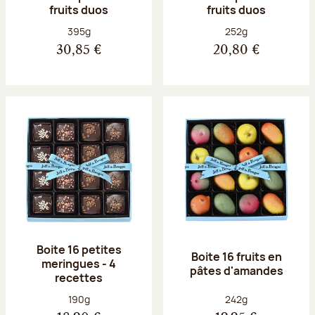
fruits duos
fruits duos
Poids net :
Poids net :
395g
252g
30,85 €
20,80 €
Boite 16 petites
Boite 16 fruits en
meringues - 4
pâtes d'amandes
recettes
Poids net :
Poids net :
190g
242g