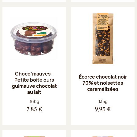
Choco’mauves -
Écorce chocolat noir
Petite boite ours
70% et noisettes
guimauve chocolat
caramélisées
au lait
Poids net :
Poids net :
160g
135g
7,85 €
9,95 €