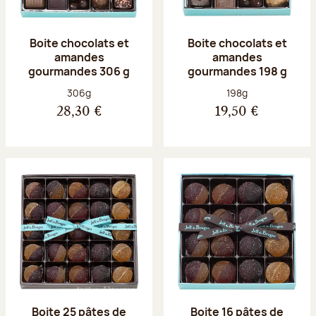
Boite chocolats et
Boite chocolats et
amandes
amandes
gourmandes 306 g
gourmandes 198 g
Poids net :
Poids net :
306g
198g
28,30 €
19,50 €
Boite 25 pâtes de
Boite 16 pâtes de