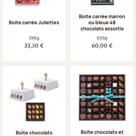
Boite carrée marron
Boite carrée Juliettes
ou bleue 48
chocolats assortis
Poids net :
Poids net :
396g
605g
33,50 €
60,00 €
Boite chocolats et
Boite chocolats