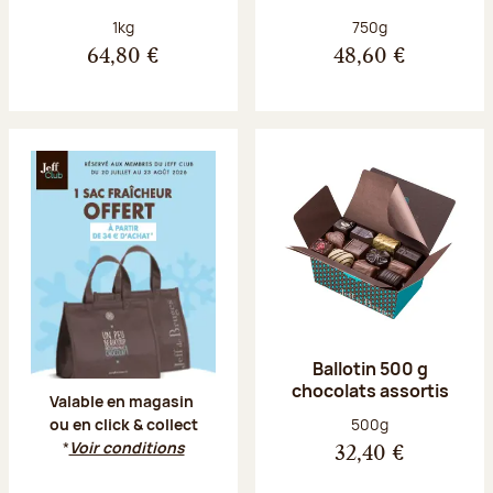
Poids net :
Poids net :
1kg
750g
64,80 €
48,60 €
Offre Jeff Club du 20 juillet au 23 aoû
Ballotin 500 g
chocolats assortis
Valable en magasin
Poids net :
500g
ou en click & collect
*
Voir conditions
32,40 €