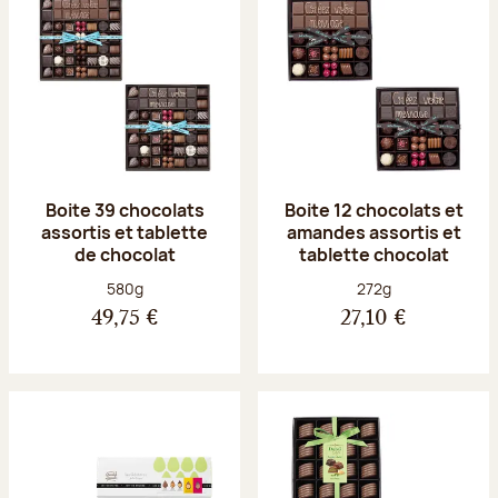
Boite 39 chocolats
Boite 12 chocolats et
assortis et tablette
amandes assortis et
de chocolat
tablette chocolat
Poids net :
Poids net :
580g
272g
49,75 €
27,10 €