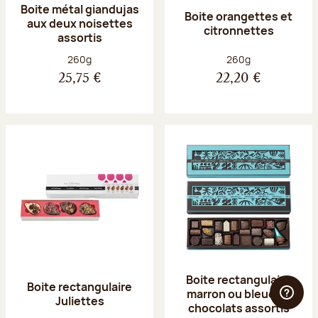
Boite métal giandujas
Boite orangettes et
aux deux noisettes
citronnettes
assortis
Poids net :
Poids net :
260g
260g
25,75 €
22,20 €
Boite rectangulaire
Boite rectangulaire
marron ou bleue 23
Juliettes
chocolats assortis