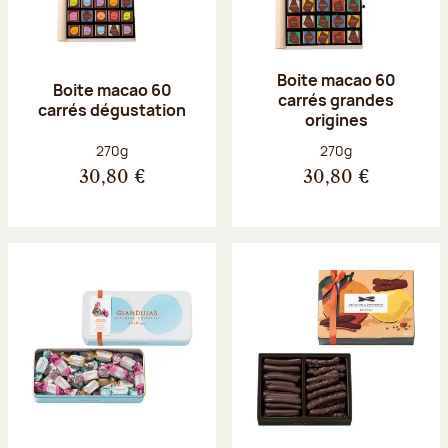
Boite macao 60
Boite macao 60
carrés grandes
carrés dégustation
origines
Poids net :
Poids net :
270g
270g
30,80 €
30,80 €