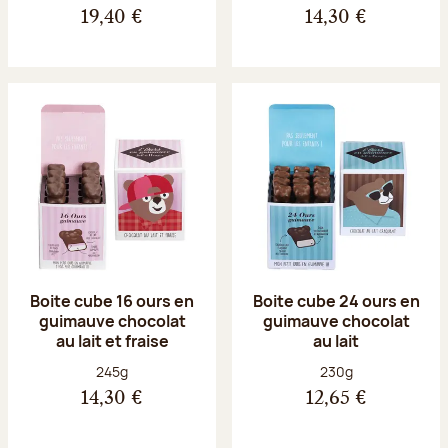
19,40 €
14,30 €
Boite cube 16 ours en
Boite cube 24 ours en
guimauve chocolat
guimauve chocolat
au lait et fraise
au lait
Poids net :
Poids net :
245g
230g
14,30 €
12,65 €