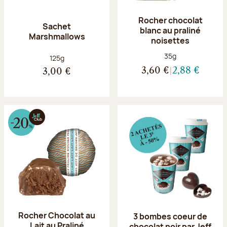
Rocher chocolat
Sachet
blanc au praliné
Marshmallows
noisettes
Poids net :
35g
Poids net :
125g
3,60 €
2,88 €
3,00 €
Rocher Chocolat au
3 bombes coeur de
Lait au Praliné
chocolat noir par Jeff