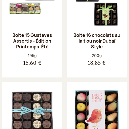
Boite 15 Gustaves
Boite 16 chocolats au
Assortis - Édition
lait ou noir Dubaï
Printemps-Été
Style
Poids net :
Poids net :
195g
200g
15,60 €
18,85 €