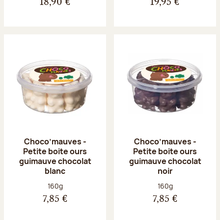
18,90 €
19,95 €
Choco’mauves -
Choco’mauves -
Petite boite ours
Petite boite ours
guimauve chocolat
guimauve chocolat
blanc
noir
Poids net :
Poids net :
160g
160g
7,85 €
7,85 €