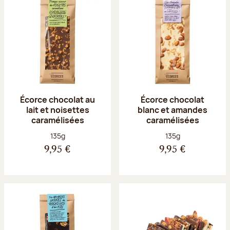
Écorce chocolat au
Écorce chocolat
lait et noisettes
blanc et amandes
caramélisées
caramélisées
Poids net :
Poids net :
135g
135g
9,95 €
9,95 €