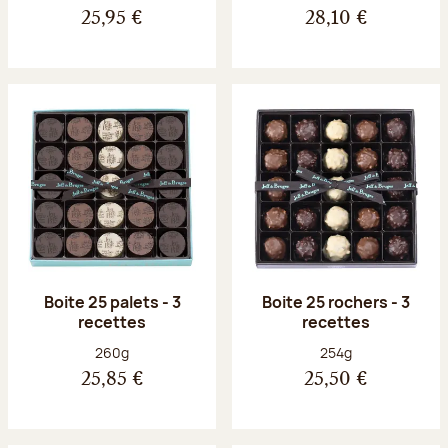
25,95 €
28,10 €
Boite 25 palets - 3
Boite 25 rochers - 3
recettes
recettes
Poids net :
Poids net :
260g
254g
25,85 €
25,50 €