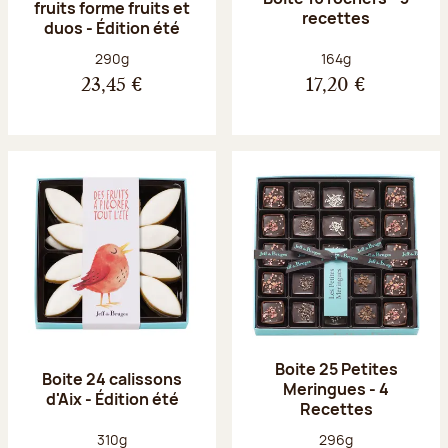
fruits forme fruits et
recettes
duos - Édition été
Poids net :
Poids net :
290g
164g
23,45 €
17,20 €
Boite 25 Petites
Boite 24 calissons
Meringues - 4
d'Aix - Édition été
Recettes
Poids net :
Poids net :
310g
296g