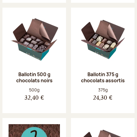
Ballotin 500 g
Ballotin 375 g
chocolats noirs
chocolats assortis
Poids net :
Poids net :
500g
375g
32,40 €
24,30 €