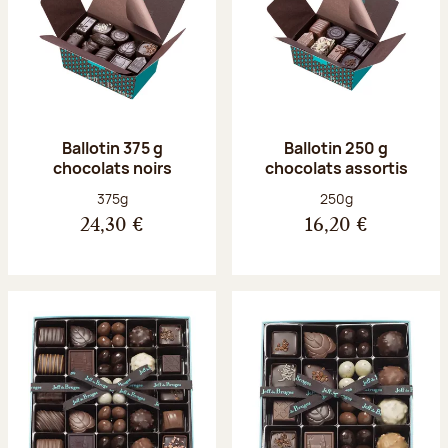
Ballotin 375 g
Ballotin 250 g
chocolats noirs
chocolats assortis
Poids net :
Poids net :
375g
250g
24,30 €
16,20 €