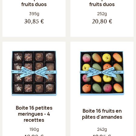
fruits duos
fruits duos
Poids net :
Poids net :
395g
252g
30,85 €
20,80 €
Boite 16 petites
Boite 16 fruits en
meringues - 4
pâtes d'amandes
recettes
Poids net :
Poids net :
190g
242g