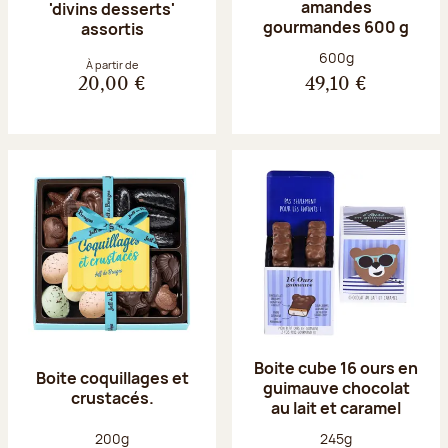
amandes
'divins desserts'
gourmandes 600 g
assortis
Poids net :
600g
À partir de
20,00 €
49,10 €
Boite cube 16 ours en
Boite coquillages et
guimauve chocolat
crustacés.
au lait et caramel
Poids net :
Poids net :
200g
245g