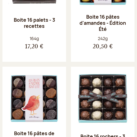
Boite 16 pâtes
Boite 16 palets - 3
d'amandes - Édition
recettes
Été
Poids net :
Poids net :
164g
242g
17,20 €
20,50 €
Boite 16 pâtes de
Boite 16 rochers - 3