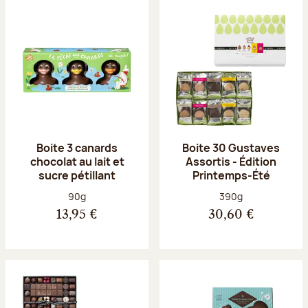
Boite 3 canards
Boite 30 Gustaves
chocolat au lait et
Assortis - Édition
sucre pétillant
Printemps-Été
Poids net :
Poids net :
90g
390g
13,95 €
30,60 €