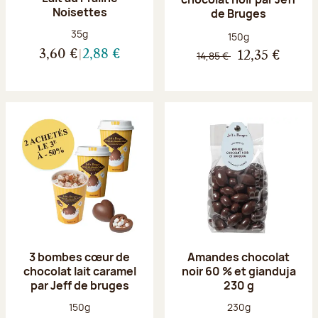
Noisettes
de Bruges
Poids net :
35g
Poids net :
150g
3,60 €
2,88 €
14,85 €
12,35 €
3 bombes cœur de
Amandes chocolat
chocolat lait caramel
noir 60 % et gianduja
par Jeff de bruges
230 g
Poids net :
Poids net :
150g
230g