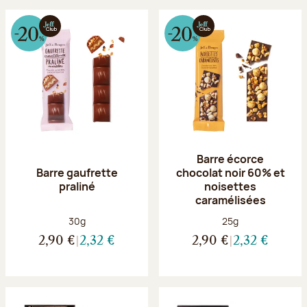
Barre écorce
Barre gaufrette
chocolat noir 60% et
praliné
noisettes
caramélisées
Poids net :
Poids net :
30g
25g
2,90 €
2,32 €
2,90 €
2,32 €