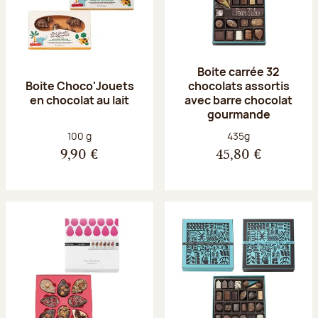
Boite carrée 32
Boite Choco'Jouets
chocolats assortis
en chocolat au lait
avec barre chocolat
gourmande
Poids net :
Poids net :
100 g
435g
9,90 €
45,80 €