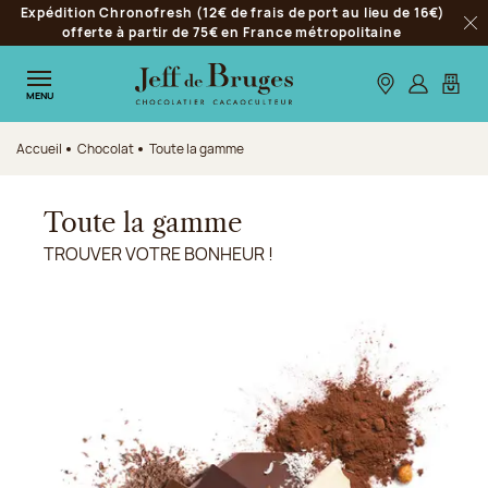
Expédition Chronofresh (12€ de frais de port au lieu de 16€)
Aller à la navigation
offerte à partir de 75€ en France métropolitaine
Fer
Aller au contenu principal
Aller au pied de page
Nos boutiques
S’identifie
Mon p
MENU
Accueil
Chocolat
Toute la gamme
Toute la gamme
TROUVER VOTRE BONHEUR !