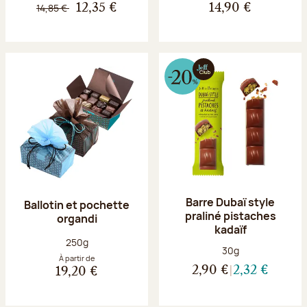
14,85 €
12,35 €
14,90 €
Barre Dubaï style
Ballotin et pochette
praliné pistaches
organdi
kadaïf
Poids net :
250g
Poids net :
30g
À partir de
2,90 €
2,32 €
19,20 €