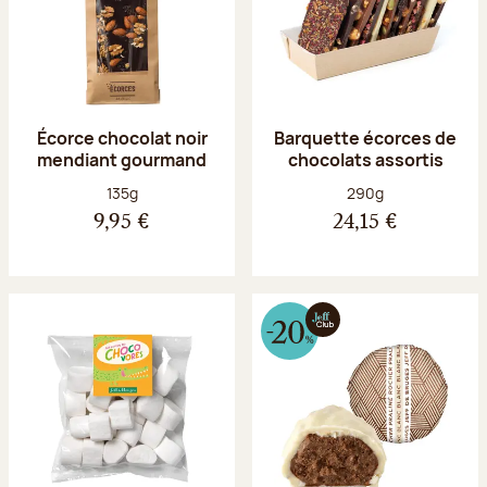
Écorce chocolat noir
Barquette écorces de
mendiant gourmand
chocolats assortis
Poids net :
Poids net :
135g
290g
9,95 €
24,15 €