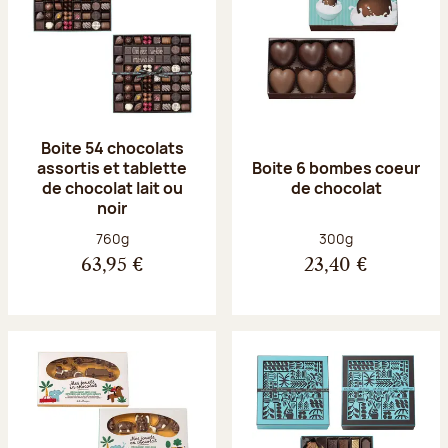
Boite 54 chocolats
assortis et tablette
Boite 6 bombes coeur
de chocolat lait ou
de chocolat
noir
Poids net :
Poids net :
760g
300g
63,95 €
23,40 €