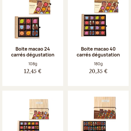
Boite macao 24
Boite macao 40
carrés dégustation
carrés dégustation
Poids net :
Poids net :
108g
180g
12,45 €
20,35 €