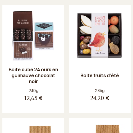
Boite cube 24 ours en
guimauve chocolat
Boite fruits d'été
noir
Poids net :
Poids net :
230g
285g
12,65 €
24,20 €