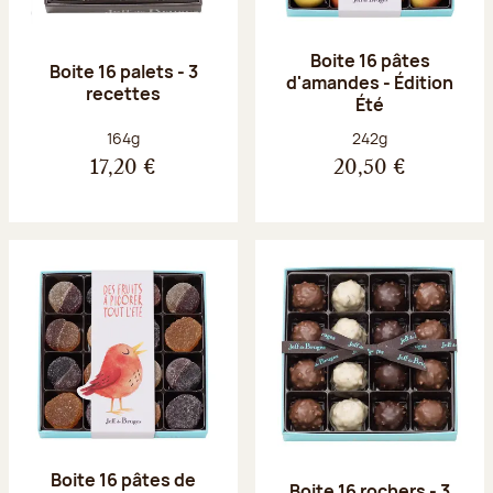
Boite 16 pâtes
Boite 16 palets - 3
d'amandes - Édition
recettes
Été
Poids net :
Poids net :
164g
242g
17,20 €
20,50 €
Boite 16 pâtes de
Boite 16 rochers - 3