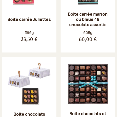
Boite carrée marron
Boite carrée Juliettes
ou bleue 48
chocolats assortis
Poids net :
Poids net :
396g
605g
33,50 €
60,00 €
Boite chocolats et
Boite chocolats