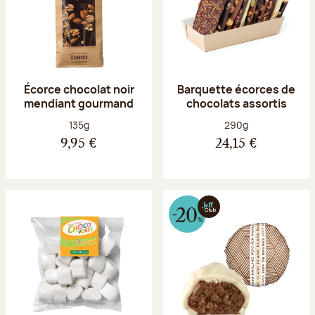
Écorce chocolat noir
Barquette écorces de
mendiant gourmand
chocolats assortis
Poids net :
Poids net :
135g
290g
9,95 €
24,15 €