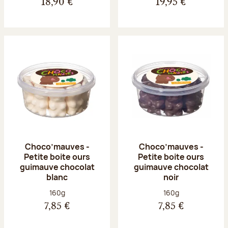
18,90 €
19,95 €
Choco’mauves -
Choco’mauves -
Petite boite ours
Petite boite ours
guimauve chocolat
guimauve chocolat
blanc
noir
Poids net :
Poids net :
160g
160g
7,85 €
7,85 €