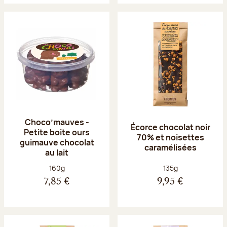
Choco’mauves -
Écorce chocolat noir
Petite boite ours
70% et noisettes
guimauve chocolat
caramélisées
au lait
Poids net :
Poids net :
160g
135g
7,85 €
9,95 €