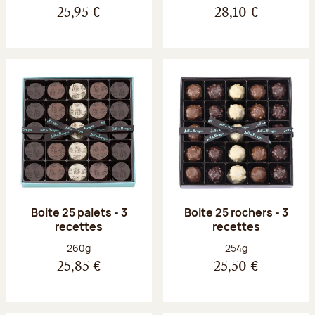
25,95 €
28,10 €
Boite 25 palets - 3
Boite 25 rochers - 3
recettes
recettes
Poids net :
Poids net :
260g
254g
25,85 €
25,50 €