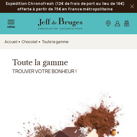
Expédition Chronofresh (12€ de frais de port au lieu de 16€)
Aller à la navigation
offerte à partir de 75€ en France métropolitaine
Fer
Aller au contenu principal
Aller au pied de page
Nos boutiques
S’identifie
Mon p
MENU
Accueil
Chocolat
Toute la gamme
Toute la gamme
TROUVER VOTRE BONHEUR !