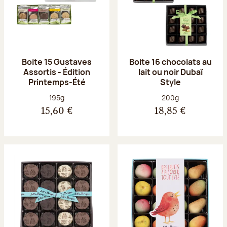
Boite 15 Gustaves
Boite 16 chocolats au
Assortis - Édition
lait ou noir Dubaï
Printemps-Été
Style
Poids net :
Poids net :
195g
200g
15,60 €
18,85 €