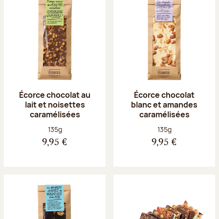
Écorce chocolat au
Écorce chocolat
lait et noisettes
blanc et amandes
caramélisées
caramélisées
Poids net :
Poids net :
135g
135g
9,95 €
9,95 €