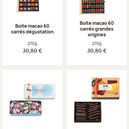
Boite macao 60
Boite macao 60
carrés grandes
carrés dégustation
origines
Poids net :
Poids net :
270g
270g
30,80 €
30,80 €