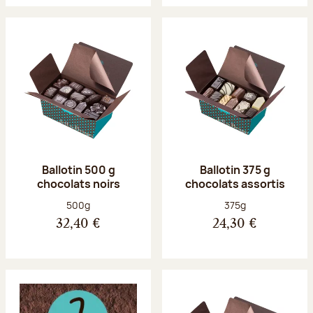
Ballotin 500 g
Ballotin 375 g
chocolats noirs
chocolats assortis
Poids net :
Poids net :
500g
375g
32,40 €
24,30 €