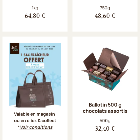
Poids net :
Poids net :
1kg
750g
64,80 €
48,60 €
Offre Jeff Club du 20 juillet au 23 aoû
Ballotin 500 g
chocolats assortis
Valable en magasin
Poids net :
500g
ou en click & collect
*
Voir conditions
32,40 €