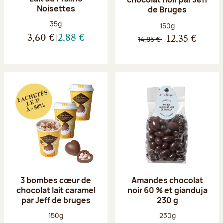
Noisettes
de Bruges
Poids net :
35g
Poids net :
150g
3,60 €
2,88 €
14,85 €
12,35 €
3 bombes cœur de
Amandes chocolat
chocolat lait caramel
noir 60 % et gianduja
par Jeff de bruges
230 g
Poids net :
Poids net :
150g
230g