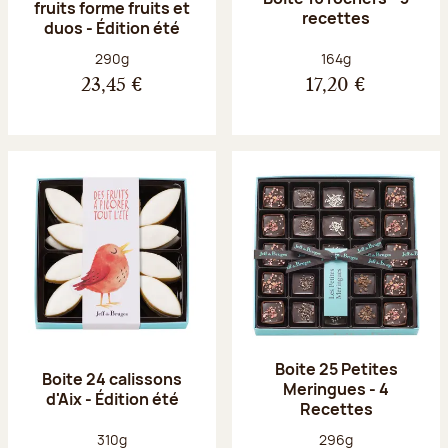
fruits forme fruits et
recettes
duos - Édition été
Poids net :
Poids net :
290g
164g
23,45 €
17,20 €
Boite 25 Petites
Boite 24 calissons
Meringues - 4
d'Aix - Édition été
Recettes
Poids net :
Poids net :
310g
296g