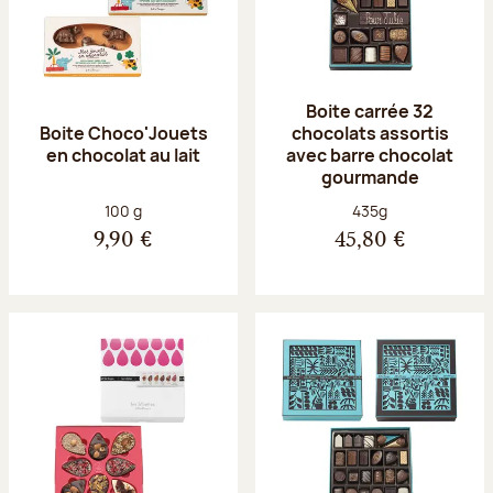
Boite carrée 32
Boite Choco'Jouets
chocolats assortis
en chocolat au lait
avec barre chocolat
gourmande
Poids net :
Poids net :
100 g
435g
9,90 €
45,80 €