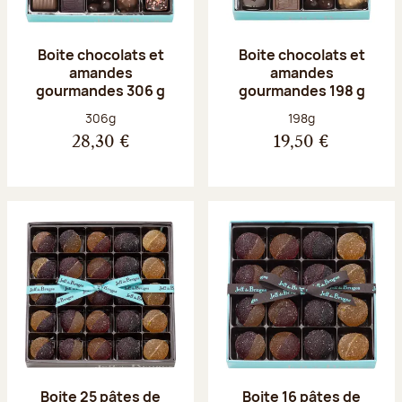
Boite chocolats et
Boite chocolats et
amandes
amandes
gourmandes 306 g
gourmandes 198 g
Poids net :
Poids net :
306g
198g
28,30 €
19,50 €
Boite 25 pâtes de
Boite 16 pâtes de