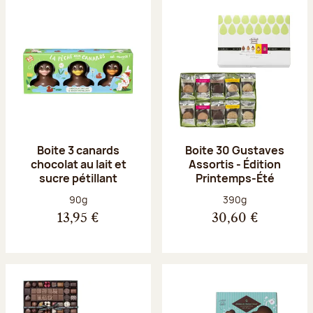
Boite 3 canards
Boite 30 Gustaves
chocolat au lait et
Assortis - Édition
sucre pétillant
Printemps-Été
Poids net :
Poids net :
90g
390g
13,95 €
30,60 €