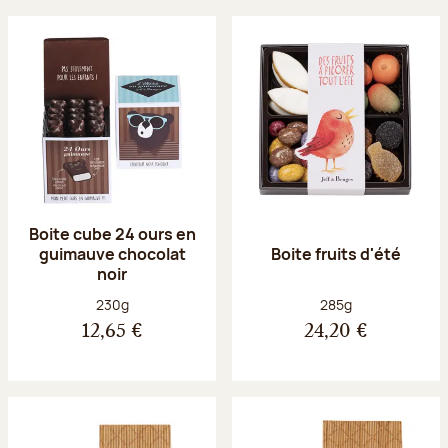
Boite cube 24 ours en
guimauve chocolat
Boite fruits d'été
noir
Poids net :
Poids net :
230g
285g
12,65 €
24,20 €