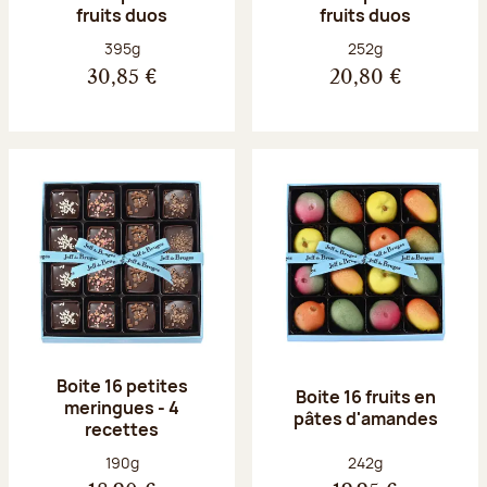
fruits duos
fruits duos
Poids net :
Poids net :
395g
252g
30,85 €
20,80 €
Boite 16 petites
Boite 16 fruits en
meringues - 4
pâtes d'amandes
recettes
Poids net :
Poids net :
190g
242g