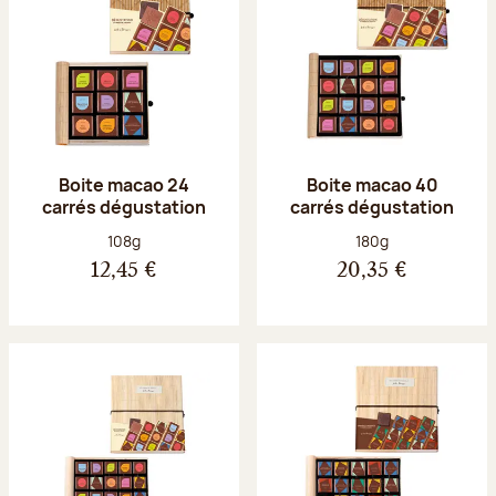
Boite macao 24
Boite macao 40
carrés dégustation
carrés dégustation
Poids net :
Poids net :
108g
180g
12,45 €
20,35 €