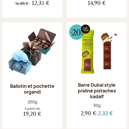
14,85 €
12,35 €
14,90 €
Barre Dubaï style
Ballotin et pochette
praliné pistaches
organdi
kadaïf
Poids net :
250g
Poids net :
30g
À partir de
2,90 €
2,32 €
19,20 €