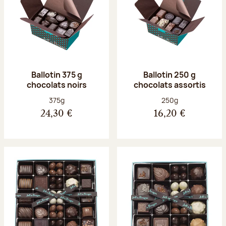
Ballotin 375 g
Ballotin 250 g
chocolats noirs
chocolats assortis
Poids net :
Poids net :
375g
250g
24,30 €
16,20 €