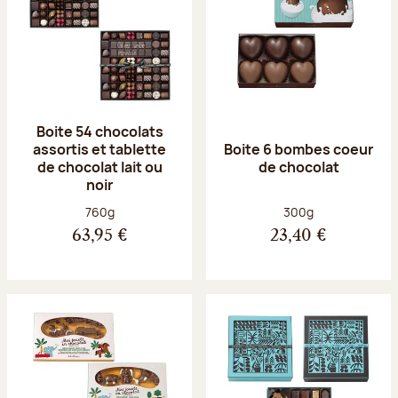
Boite 54 chocolats
assortis et tablette
Boite 6 bombes coeur
de chocolat lait ou
de chocolat
noir
Poids net :
Poids net :
760g
300g
63,95 €
23,40 €