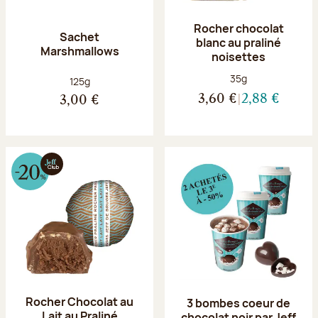
Rocher chocolat
Sachet
blanc au praliné
Marshmallows
noisettes
Poids net :
35g
Poids net :
125g
3,60 €
2,88 €
3,00 €
Rocher Chocolat au
3 bombes coeur de
Lait au Praliné
chocolat noir par Jeff