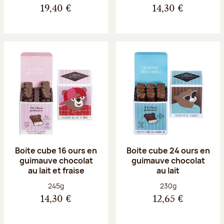
19,40 €
14,30 €
Boite cube 16 ours en
Boite cube 24 ours en
guimauve chocolat
guimauve chocolat
au lait et fraise
au lait
Poids net :
Poids net :
245g
230g
14,30 €
12,65 €