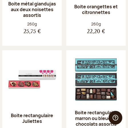
Boite métal giandujas
Boite orangettes et
aux deux noisettes
citronnettes
assortis
Poids net :
Poids net :
260g
260g
25,75 €
22,20 €
Boite rectangulaire
Boite rectangulaire
marron ou bleue 23
Juliettes
chocolats assortis