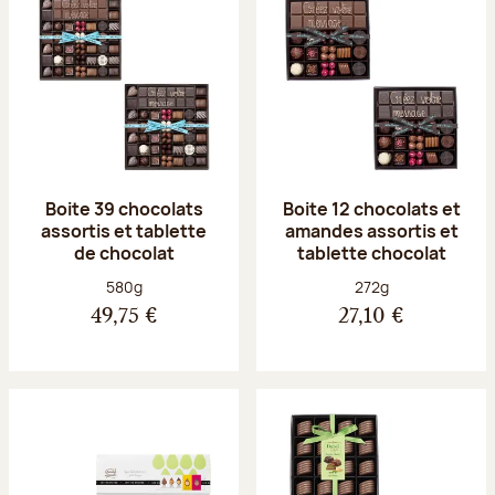
Boite 39 chocolats
Boite 12 chocolats et
assortis et tablette
amandes assortis et
de chocolat
tablette chocolat
Poids net :
Poids net :
580g
272g
49,75 €
27,10 €