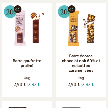
Barre écorce
Barre gaufrette
chocolat noir 60% et
praliné
noisettes
caramélisées
Poids net :
Poids net :
30g
25g
2,90 €
2,32 €
2,90 €
2,32 €