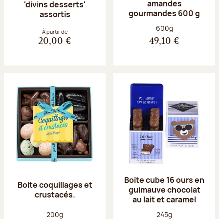
amandes
'divins desserts'
gourmandes 600 g
assortis
Poids net :
600g
À partir de
20,00 €
49,10 €
Boite cube 16 ours en
Boite coquillages et
guimauve chocolat
crustacés.
au lait et caramel
Poids net :
Poids net :
200g
245g